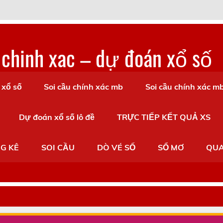
chinh xac – dự đoán xổ số
số
 xổ số
Soi cầu chính xác mb
Soi cầu chính xác mb
Dự đoán xổ số lô đề
TRỰC TIẾP KẾT QUẢ XS
G KÊ
SOI CẦU
DÒ VÉ SỐ
SỔ MƠ
QUA