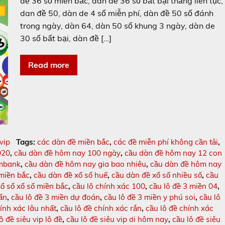
đề 36 số miền bắc, dàn đề 36 số bất bại thắng liên tục,
dan đề 50, dàn de 4 số miễn phí, dàn đề 50 số đánh
trong ngày, dàn 64, dàn 50 số khung 3 ngày, dàn de
30 số bất bại, dàn đề […]
Read more
vip
Tags:
các dàn đề miền bắc
,
các đề miễn phí không cần tải
,
020
,
cầu dàn đề hôm nay 100 ngày
,
cầu dàn đề hôm nay 12 con
imbank
,
cầu dàn đề hôm nay gia bao nhiêu
,
cầu dàn đề hôm nay
miền bắc
,
cầu dàn đề xổ số huế
,
cầu dàn đề xổ số nhiều số
,
cầu
ổ số xổ số miền bắc
,
cầu lô chính xác 100
,
cầu lô đề 3 miền 04
,
ẩn
,
cầu lô đề 3 miền dự đoán
,
cầu lô đề 3 miền y phú soi
,
cầu lô
hính xác lâu nhất
,
cầu lô đề chính xác rắn
,
cầu lô đề chính xác
ô đề siêu vip lô đề
,
cầu lô đề siêu vip ơi hôm nay
,
cầu lô đề siêu