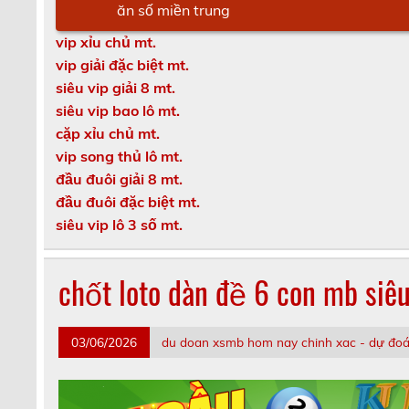
ăn số miền trung
vip xỉu chủ mt.
vip giải đặc biệt mt.
siêu vip giải 8 mt.
siêu vip bao lô mt.
cặp xỉu chủ mt.
vip song thủ lô mt.
đầu đuôi giải 8 mt.
đầu đuôi đặc biệt mt.
siêu vip lô 3 số mt.
chốt loto dàn đề 6 con mb siêu
03/06/2026
du doan xsmb hom nay chinh xac - dự đoá