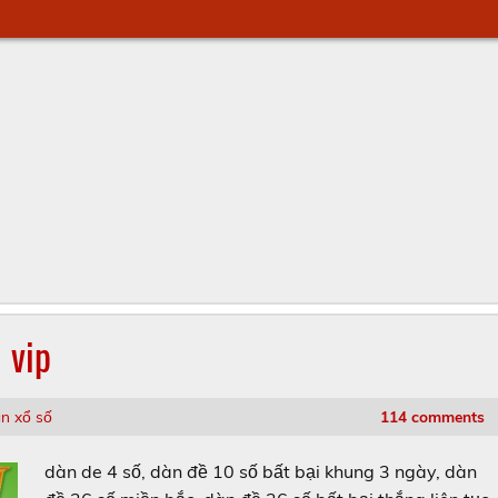
 vip
n xổ số
114 comments
dàn de 4 số, dàn đề 10 số bất bại khung 3 ngày, dàn