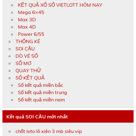
KẾT QUẢ XỔ SỐ VIETLOTT HÔM NAY
Mega 6×45
Max 3D
Max 4D
Power 6/55
THỐNG KÊ
SOI CẦU
DÒ VÉ SỐ
SỔ MƠ
QUAY THỬ
SỐ KẾT QUẢ
Số kết quả miền bắc
Số kết quả miền trung
Số kết quả miền nam
Kết quả SOI CẦU mới nhất
chốt loto lô xiên 3 mb siêu vip