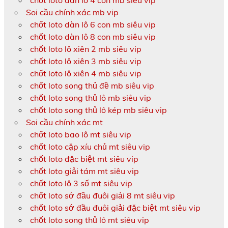
chốt loto dàn lô 4 con mb siêu vip
Soi cầu chính xác mb vip
chốt loto dàn lô 6 con mb siêu vip
chốt loto dàn lô 8 con mb siêu vip
chốt loto lô xiên 2 mb siêu vip
chốt loto lô xiên 3 mb siêu vip
chốt loto lô xiên 4 mb siêu vip
chốt loto song thủ đề mb siêu vip
chốt loto song thủ lô mb siêu vip
chốt loto song thủ lô kép mb siêu vip
Soi cầu chính xác mt
chốt loto bao lô mt siêu vip
chốt loto cặp xíu chủ mt siêu vip
chốt loto đặc biệt mt siêu vip
chốt loto giải tám mt siêu vip
chốt loto lô 3 số mt siêu vip
chốt loto sớ đầu đuôi giải 8 mt siêu vip
chốt loto sớ đầu đuôi giải đặc biệt mt siêu vip
chốt loto song thủ lô mt siêu vip