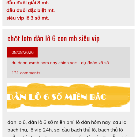
đầu đuôi giải 8 mt.
đầu đuôi đặc biệt mt.
siêu vip lô 3 số mt.
chốt loto dàn lô 6 con mb siêu vip
08/08/2026
du doan xsmb hom nay chinh xac - dự đoán xổ số
131 comments
dan lo 6, dàn lô 6 số miền phí, lô dàn hôm nay, cau lo
bạch thu, lô vip 24h, soi cầu bạch thủ lô, bạch thủ lô