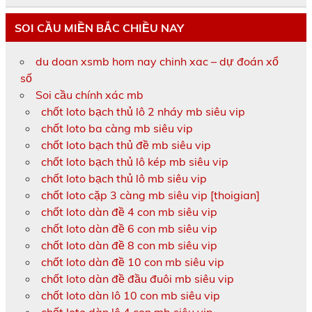
SOI CẦU MIỀN BẮC CHIỀU NAY
du doan xsmb hom nay chinh xac – dự đoán xổ
số
Soi cầu chính xác mb
chốt loto bạch thủ lô 2 nháy mb siêu vip
chốt loto ba càng mb siêu vip
chốt loto bạch thủ đề mb siêu vip
chốt loto bạch thủ lô kép mb siêu vip
chốt loto bạch thủ lô mb siêu vip
chốt loto cặp 3 càng mb siêu vip [thoigian]
chốt loto dàn đề 4 con mb siêu vip
chốt loto dàn đề 6 con mb siêu vip
chốt loto dàn đề 8 con mb siêu vip
chốt loto dàn đề 10 con mb siêu vip
chốt loto dàn đề đầu đuôi mb siêu vip
chốt loto dàn lô 10 con mb siêu vip