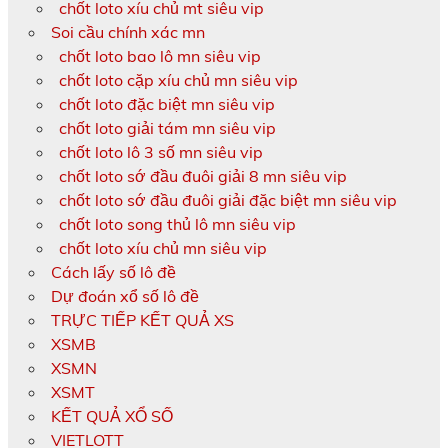
chốt loto xíu chủ mt siêu vip
Soi cầu chính xác mn
chốt loto bao lô mn siêu vip
chốt loto cặp xíu chủ mn siêu vip
chốt loto đặc biệt mn siêu vip
chốt loto giải tám mn siêu vip
chốt loto lô 3 số mn siêu vip
chốt loto sớ đầu đuôi giải 8 mn siêu vip
chốt loto sớ đầu đuôi giải đặc biệt mn siêu vip
chốt loto song thủ lô mn siêu vip
chốt loto xíu chủ mn siêu vip
Cách lấy số lô đề
Dự đoán xổ số lô đề
TRỰC TIẾP KẾT QUẢ XS
XSMB
XSMN
XSMT
KẾT QUẢ XỔ SỐ
VIETLOTT