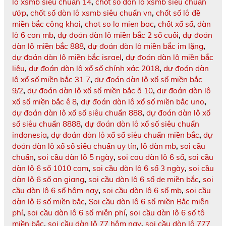
lô xsmb siêu chuẩn 14
,
chốt số dàn lô xsmb siêu chuẩn
ướp
,
chốt số dàn lô xsmb siêu chuẩn vn
,
chốt số lô đề
miền bắc công khai
,
chot so lo mien bac
,
chốt xổ số
,
dàn
lô 6 con mb
,
dự đoán dàn lô miền bắc 2 số cuối
,
dự đoán
dàn lô miền bắc 888
,
dự đoán dàn lô miền bắc im lặng
,
dự đoán dàn lô miền bắc israel
,
dự đoán dàn lô miền bắc
liêu
,
dự đoán dàn lô xổ số chính xác 2018
,
dự đoán dàn
lô xổ số miền bắc 31 7
,
dự đoán dàn lô xổ số miền bắc
9/2
,
dự đoán dàn lô xổ số miền bắc ă 10
,
dự đoán dàn lô
xổ số miền bắc ê 8
,
dự đoán dàn lô xổ số miền bắc uno
,
dự đoán dàn lô xổ số siêu chuẩn 888
,
dự đoán dàn lô xổ
số siêu chuẩn 8888
,
dự đoán dàn lô xổ số siêu chuẩn
indonesia
,
dự đoán dàn lô xổ số siêu chuẩn miền bắc
,
dự
đoán dàn lô xổ số siêu chuẩn uy tín
,
lô dàn mb
,
soi cầu
chuẩn
,
soi cầu dàn lô 5 ngày
,
soi cau dàn lô 6 số
,
soi cầu
dàn lô 6 số 1010 com
,
soi cầu dàn lô 6 số 3 ngày
,
soi cầu
dàn lô 6 số an giang
,
soi cầu dàn lô 6 số de miền bắc
,
soi
cầu dàn lô 6 số hôm nay
,
soi cầu dàn lô 6 số mb
,
soi cầu
dàn lô 6 số miền bắc
,
Soi cầu dàn lô 6 số miền Bắc miễn
phí
,
soi cầu dàn lô 6 số miễn phí
,
soi cầu dàn lô 6 số tô
miền bắc
,
soi cầu dàn lô 77 hôm nay
,
soi cầu dàn lô 777