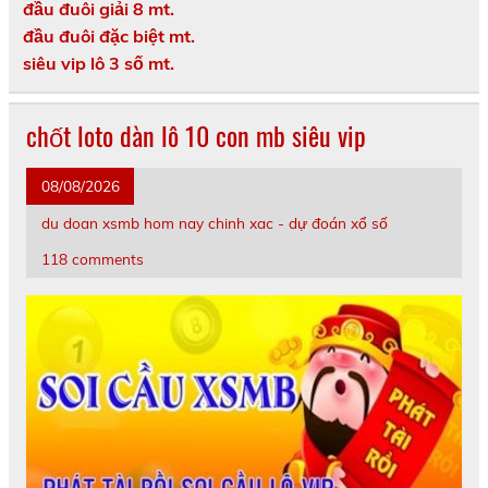
đầu đuôi giải 8 mt.
đầu đuôi đặc biệt mt.
siêu vip lô 3 số mt.
chốt loto dàn lô 10 con mb siêu vip
08/08/2026
du doan xsmb hom nay chinh xac - dự đoán xổ số
118 comments