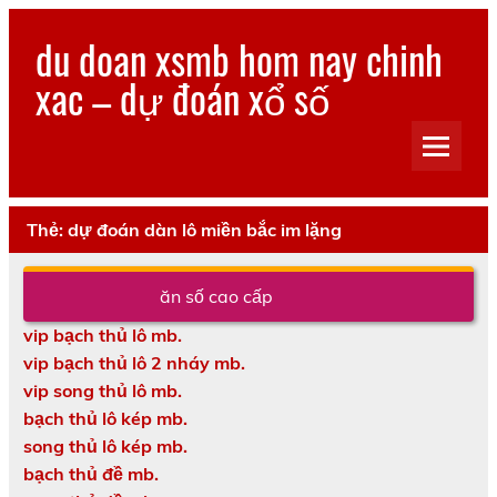
Skip
to
du doan xsmb hom nay chinh
content
xac – dự đoán xổ số
du doan xsmb hom nay chinh xac – dự đoán xổ số
Thẻ:
dự đoán dàn lô miền bắc im lặng
ăn số cao cấp
vip bạch thủ lô mb.
vip bạch thủ lô 2 nháy mb.
vip song thủ lô mb.
bạch thủ lô kép mb.
song thủ lô kép mb.
bạch thủ đề mb.