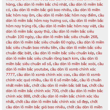
hàng
,
cầu dàn lô miền bắc chủ nhật
,
cầu dàn lô miền bắc
có
,
cầu dàn lô miền bắc giá bao nhiêu
,
cầu dàn lô miền
bắc hôm nay âm
,
cầu dàn lô miền bắc hôm nay điểm
,
cầu
dàn lô miền bắc hôm nay hương soi
,
cầu dàn lô miền bắc
hôm nay trúng rồi
,
cầu dàn lô miền bắc hôm nay việt
,
cầu
dàn lô miền bắc quay thử
,
cầu dàn lô miền bắc siêu
chuẩn 100 ngày
,
cầu dàn lô miền bắc siêu chuẩn 268
,
cầu dàn lô miền bắc siêu chuẩn 60 ngày
,
cầu dàn lô miền
bắc siêu chuẩn bao nhiêu tiền
,
cầu dàn lô miền bắc siêu
chuẩn đặc biệt
,
cầu dàn lô miền bắc siêu chuẩn kép
,
cầu
dàn lô miền bắc siêu chuẩn rồng bạch kim
,
cầu dàn lô
miền bắc siêu chuẩn xổ số
,
cầu dàn lô miền bắc xoài
,
cầu
dàn lô miền bắc youtube
,
cầu dàn lô xsmb chính xác
7777
,
cầu dàn lô xsmb chính xác cao
,
cầu dàn lô xsmb
chính xác quá nhiều
,
cầu lô 6 số miền bắc
,
cầu lô chuẩn
nhất miền bắc
,
chốt cầu dàn lô miền bắc bất bại
,
chốt cầu
dàn lô miền bắc chính xác 700
,
chốt cầu dàn lô miền bắc
chính xác 888
,
chốt cầu dàn lô miền bắc chính xác lâu
nhất
,
chốt cầu dàn lô miền bắc chính xác số đẹp
,
chốt
cầu dàn lô miền bắc giá bao nhiêu
,
chốt cầu dàn lô miền