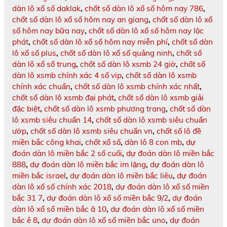
dàn lô xổ số daklak
,
chốt số dàn lô xổ số hôm nay 786
,
chốt số dàn lô xổ số hôm nay an giang
,
chốt số dàn lô xổ
số hôm nay bữa nay
,
chốt số dàn lô xổ số hôm nay lộc
phát
,
chốt số dàn lô xổ số hôm nay miễn phí
,
chốt số dàn
lô xổ số plus
,
chốt số dàn lô xổ số quảng ninh
,
chốt số
dàn lô xổ số trung
,
chốt số dàn lô xsmb 24 giờ
,
chốt số
dàn lô xsmb chính xác 4 số vip
,
chốt số dàn lô xsmb
chính xác chuẩn
,
chốt số dàn lô xsmb chính xác nhất
,
chốt số dàn lô xsmb đại phát
,
chốt số dàn lô xsmb giải
đặc biệt
,
chốt số dàn lô xsmb phương trang
,
chốt số dàn
lô xsmb siêu chuẩn 14
,
chốt số dàn lô xsmb siêu chuẩn
ướp
,
chốt số dàn lô xsmb siêu chuẩn vn
,
chốt số lô đề
miền bắc công khai
,
chốt xổ số
,
dàn lô 8 con mb
,
dự
đoán dàn lô miền bắc 2 số cuối
,
dự đoán dàn lô miền bắc
888
,
dự đoán dàn lô miền bắc im lặng
,
dự đoán dàn lô
miền bắc israel
,
dự đoán dàn lô miền bắc liêu
,
dự đoán
dàn lô xổ số chính xác 2018
,
dự đoán dàn lô xổ số miền
bắc 31 7
,
dự đoán dàn lô xổ số miền bắc 9/2
,
dự đoán
dàn lô xổ số miền bắc ă 10
,
dự đoán dàn lô xổ số miền
bắc ê 8
,
dự đoán dàn lô xổ số miền bắc uno
,
dự đoán