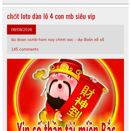
chốt loto dàn lô 4 con mb siêu vip
08/08/2026
du doan xsmb hom nay chinh xac - dự đoán xổ số
145 comments