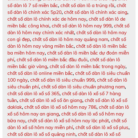
số dàn lô 7 số miền bắc
,
chốt số dàn lô a trúng rồi
,
chốt
số dàn lô chính xác 5p20
,
chốt số dàn lô chính xác aing
,
chốt số dàn lô chính xác de hôm nay
,
chốt số dàn lô de
miền bắc công khai
,
chốt số dàn lô hôm nay 999
,
chốt số
dàn lô hôm nay chính xác nhất
,
chốt số dàn lô hôm nay
con gì đẹp
,
chốt số dàn lô hôm nay quảng nam
,
chốt số
dàn lô hôm nay vàng miền bắc
,
chốt số dàn lô miền bắc
ba miền hôm nay
,
chốt số dàn lô miền bắc dự đoán miễn
phí
,
chốt số dàn lô miền bắc đầu đuôi
,
chốt số dàn lô
miền bắc giờ vàng
,
chốt số dàn lô miền bắc trong ngày
,
chốt số dàn lô online miền bắc
,
chốt số dàn lô siêu chuẩn
100 ngày
,
chốt số dàn lô siêu chuẩn 999
,
chốt số dàn lô
siêu chuẩn phí
,
chốt số dàn lô siêu chuẩn phương nam
,
chốt số dàn lô xổ số 365
,
chốt số dàn lô xổ số 7 hàng
tuần
,
chốt số dàn lô xổ số ăn giang
,
chốt số dàn lô xổ số
daklak
,
chốt số dàn lô xổ số hôm nay 786
,
chốt số dàn lô
xổ số hôm nay an giang
,
chốt số dàn lô xổ số hôm nay
bữa nay
,
chốt số dàn lô xổ số hôm nay lộc phát
,
chốt số
dàn lô xổ số hôm nay miễn phí
,
chốt số dàn lô xổ số plus
,
chốt số dàn lô xổ số quảng ninh
,
chốt số dàn lô xổ số