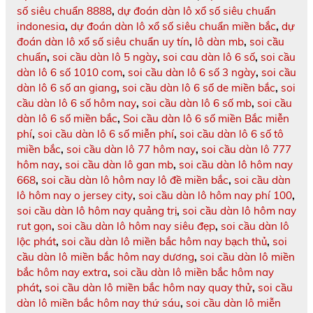
số siêu chuẩn 8888
,
dự đoán dàn lô xổ số siêu chuẩn
indonesia
,
dự đoán dàn lô xổ số siêu chuẩn miền bắc
,
dự
đoán dàn lô xổ số siêu chuẩn uy tín
,
lô dàn mb
,
soi cầu
chuẩn
,
soi cầu dàn lô 5 ngày
,
soi cau dàn lô 6 số
,
soi cầu
dàn lô 6 số 1010 com
,
soi cầu dàn lô 6 số 3 ngày
,
soi cầu
dàn lô 6 số an giang
,
soi cầu dàn lô 6 số de miền bắc
,
soi
cầu dàn lô 6 số hôm nay
,
soi cầu dàn lô 6 số mb
,
soi cầu
dàn lô 6 số miền bắc
,
Soi cầu dàn lô 6 số miền Bắc miễn
phí
,
soi cầu dàn lô 6 số miễn phí
,
soi cầu dàn lô 6 số tô
miền bắc
,
soi cầu dàn lô 77 hôm nay
,
soi cầu dàn lô 777
hôm nay
,
soi cầu dàn lô gan mb
,
soi cầu dàn lô hôm nay
668
,
soi cầu dàn lô hôm nay lô đề miền bắc
,
soi cầu dàn
lô hôm nay o jersey city
,
soi cầu dàn lô hôm nay phí 100
,
soi cầu dàn lô hôm nay quảng trị
,
soi cầu dàn lô hôm nay
rut gọn
,
soi cầu dàn lô hôm nay siêu đẹp
,
soi cầu dàn lô
lộc phát
,
soi cầu dàn lô miền bắc hôm nay bạch thủ
,
soi
cầu dàn lô miền bắc hôm nay dương
,
soi cầu dàn lô miền
bắc hôm nay extra
,
soi cầu dàn lô miền bắc hôm nay
phát
,
soi cầu dàn lô miền bắc hôm nay quay thử
,
soi cầu
dàn lô miền bắc hôm nay thứ sáu
,
soi cầu dàn lô miễn