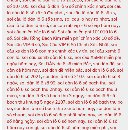
số 107105
,
soi cầu lô dàn lô 6 số chính xác nhất
,
soi cầu
lô dàn lô 6 số xổ số đài phát
,
soi cầu lô dàn lô 6 số xs
,
soi cầu lô dàn lô 6 số xsmb
,
soi cau lo hay ra nhat
,
soi
cầu lô tô dàn lô 6 số
,
soi cau mb vip - 6 số vip hôm nay
,
soi cầu miền bắc lô 6 số
,
Soi cầu miễn phí 101010 lô 6
số
,
Soi cầu Rồng Bạch Kim miễn phí chính xác 10 số đề
,
Soi cầu VIP 6 số
,
Soi Cầu VIP 6 Số Chính Xác Nhất
,
soi
cầu xs dàn lô 6 con mb chính xác uy tín
,
soi cầu xsmb 6
con lô
,
soi cau xsmb dàn lô 6 số
,
Soi cầu XSMB miễn phí
ngày hôm nay
,
Soi DÀN de 6 số miền Bắc
,
soi dàn đề
,
soi
dàn đề hôm nay
,
soi dàn đề miền bắc
,
soi dàn lô 6 số
,
soi
dàn lô 6 số 2021
,
soi dàn lô 6 số 2107
,
soi dàn lô 6 số 3
ngày
,
soi dàn lô 6 số 99
,
soi dàn lô 6 số bach thu
,
soi
dàn lô 6 số bach thu 2nhay
,
soi dàn lô 6 số bach thu 3
mien
,
soi dàn lô 6 số bach thu 3 ngay
,
soi dàn lô 6 số
bach thu khung 5 ngay 2107
,
soi dàn lô 6 số bach thu xo
so
,
soi dàn lô 6 số bach thu xsmb hom nay
,
soi dàn lô 6
số chuan
,
soi dàn lô 6 số đẹp nhất hôm nay
,
soi dàn lô 6
số hàng ngày
,
soi dàn lô 6 số hom nay
,
soi dàn lô 6 số
hôm nay con gì
,
soi dàn lô 6 số hôm nay miễn phí
,
soi