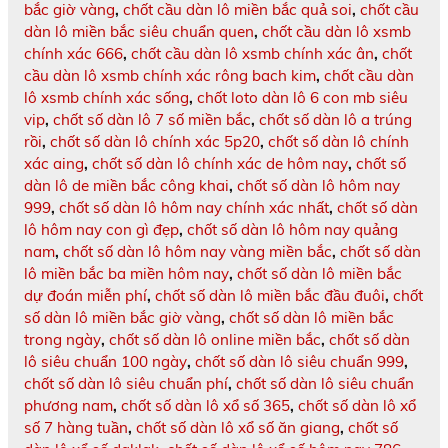
bắc giờ vàng
,
chốt cầu dàn lô miền bắc quả soi
,
chốt cầu
dàn lô miền bắc siêu chuẩn quen
,
chốt cầu dàn lô xsmb
chính xác 666
,
chốt cầu dàn lô xsmb chính xác ân
,
chốt
cầu dàn lô xsmb chính xác rông bach kim
,
chốt cầu dàn
lô xsmb chính xác sống
,
chốt loto dàn lô 6 con mb siêu
vip
,
chốt số dàn lô 7 số miền bắc
,
chốt số dàn lô a trúng
rồi
,
chốt số dàn lô chính xác 5p20
,
chốt số dàn lô chính
xác aing
,
chốt số dàn lô chính xác de hôm nay
,
chốt số
dàn lô de miền bắc công khai
,
chốt số dàn lô hôm nay
999
,
chốt số dàn lô hôm nay chính xác nhất
,
chốt số dàn
lô hôm nay con gì đẹp
,
chốt số dàn lô hôm nay quảng
nam
,
chốt số dàn lô hôm nay vàng miền bắc
,
chốt số dàn
lô miền bắc ba miền hôm nay
,
chốt số dàn lô miền bắc
dự đoán miễn phí
,
chốt số dàn lô miền bắc đầu đuôi
,
chốt
số dàn lô miền bắc giờ vàng
,
chốt số dàn lô miền bắc
trong ngày
,
chốt số dàn lô online miền bắc
,
chốt số dàn
lô siêu chuẩn 100 ngày
,
chốt số dàn lô siêu chuẩn 999
,
chốt số dàn lô siêu chuẩn phí
,
chốt số dàn lô siêu chuẩn
phương nam
,
chốt số dàn lô xổ số 365
,
chốt số dàn lô xổ
số 7 hàng tuần
,
chốt số dàn lô xổ số ăn giang
,
chốt số