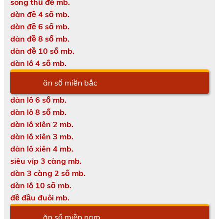
song thủ đề mb.
dàn đề 4 số mb.
dàn đề 6 số mb.
dàn đề 8 số mb.
dàn đề 10 số mb.
dàn lô 4 số mb.
ăn số miền bắc
dàn lô 6 số mb.
dàn lô 8 số mb.
dàn lô xiên 2 mb.
dàn lô xiên 3 mb.
dàn lô xiên 4 mb.
siêu vip 3 càng mb.
dàn 3 càng 2 số mb.
dàn lô 10 số mb.
đề đầu đuôi mb.
ăn số miền nam