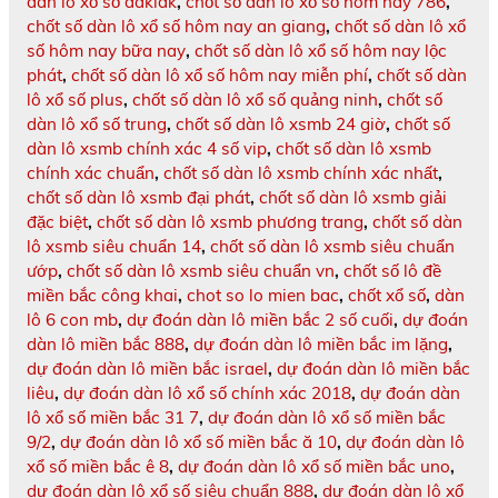
dàn lô xổ số daklak
,
chốt số dàn lô xổ số hôm nay 786
,
chốt số dàn lô xổ số hôm nay an giang
,
chốt số dàn lô xổ
số hôm nay bữa nay
,
chốt số dàn lô xổ số hôm nay lộc
phát
,
chốt số dàn lô xổ số hôm nay miễn phí
,
chốt số dàn
lô xổ số plus
,
chốt số dàn lô xổ số quảng ninh
,
chốt số
dàn lô xổ số trung
,
chốt số dàn lô xsmb 24 giờ
,
chốt số
dàn lô xsmb chính xác 4 số vip
,
chốt số dàn lô xsmb
chính xác chuẩn
,
chốt số dàn lô xsmb chính xác nhất
,
chốt số dàn lô xsmb đại phát
,
chốt số dàn lô xsmb giải
đặc biệt
,
chốt số dàn lô xsmb phương trang
,
chốt số dàn
lô xsmb siêu chuẩn 14
,
chốt số dàn lô xsmb siêu chuẩn
ướp
,
chốt số dàn lô xsmb siêu chuẩn vn
,
chốt số lô đề
miền bắc công khai
,
chot so lo mien bac
,
chốt xổ số
,
dàn
lô 6 con mb
,
dự đoán dàn lô miền bắc 2 số cuối
,
dự đoán
dàn lô miền bắc 888
,
dự đoán dàn lô miền bắc im lặng
,
dự đoán dàn lô miền bắc israel
,
dự đoán dàn lô miền bắc
liêu
,
dự đoán dàn lô xổ số chính xác 2018
,
dự đoán dàn
lô xổ số miền bắc 31 7
,
dự đoán dàn lô xổ số miền bắc
9/2
,
dự đoán dàn lô xổ số miền bắc ă 10
,
dự đoán dàn lô
xổ số miền bắc ê 8
,
dự đoán dàn lô xổ số miền bắc uno
,
dự đoán dàn lô xổ số siêu chuẩn 888
,
dự đoán dàn lô xổ