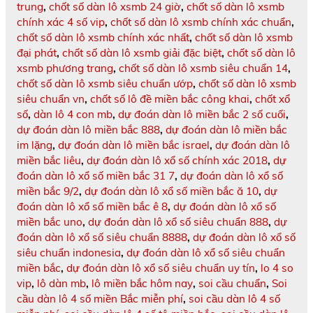
trung
,
chốt số dàn lô xsmb 24 giờ
,
chốt số dàn lô xsmb
chính xác 4 số vip
,
chốt số dàn lô xsmb chính xác chuẩn
,
chốt số dàn lô xsmb chính xác nhất
,
chốt số dàn lô xsmb
đại phát
,
chốt số dàn lô xsmb giải đặc biệt
,
chốt số dàn lô
xsmb phương trang
,
chốt số dàn lô xsmb siêu chuẩn 14
,
chốt số dàn lô xsmb siêu chuẩn ướp
,
chốt số dàn lô xsmb
siêu chuẩn vn
,
chốt số lô đề miền bắc công khai
,
chốt xổ
số
,
dàn lô 4 con mb
,
dự đoán dàn lô miền bắc 2 số cuối
,
dự đoán dàn lô miền bắc 888
,
dự đoán dàn lô miền bắc
im lặng
,
dự đoán dàn lô miền bắc israel
,
dự đoán dàn lô
miền bắc liêu
,
dự đoán dàn lô xổ số chính xác 2018
,
dự
đoán dàn lô xổ số miền bắc 31 7
,
dự đoán dàn lô xổ số
miền bắc 9/2
,
dự đoán dàn lô xổ số miền bắc ă 10
,
dự
đoán dàn lô xổ số miền bắc ê 8
,
dự đoán dàn lô xổ số
miền bắc uno
,
dự đoán dàn lô xổ số siêu chuẩn 888
,
dự
đoán dàn lô xổ số siêu chuẩn 8888
,
dự đoán dàn lô xổ số
siêu chuẩn indonesia
,
dự đoán dàn lô xổ số siêu chuẩn
miền bắc
,
dự đoán dàn lô xổ số siêu chuẩn uy tín
,
lo 4 so
vip
,
lô dàn mb
,
lô miền bắc hôm nay
,
soi cầu chuẩn
,
Soi
cầu dàn lô 4 số miền Bắc miễn phí
,
soi cầu dàn lô 4 số