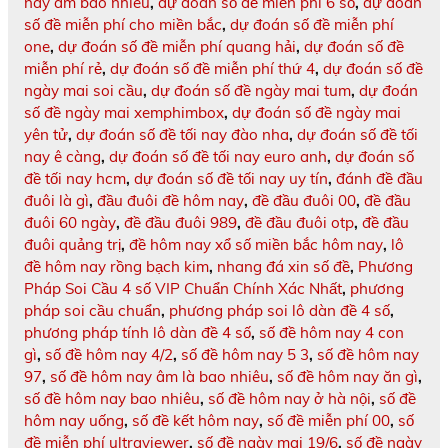
nay âm bao nhiêu
,
dự đoán số đề miễn phí 6 số
,
dự đoán
số đề miễn phí cho miền bắc
,
dự đoán số đề miễn phí
one
,
dự đoán số đề miễn phí quang hải
,
dự đoán số đề
miễn phí rẻ
,
dự đoán số đề miễn phí thứ 4
,
dự đoán số đề
ngày mai soi cầu
,
dự đoán số đề ngày mai tum
,
dự đoán
số đề ngày mai xemphimbox
,
dự đoán số đề ngày mai
yên tử
,
dự đoán số đề tối nay đào nha
,
dự đoán số đề tối
nay ê càng
,
dự đoán số đề tối nay euro anh
,
dự đoán số
đề tối nay hcm
,
dự đoán số đề tối nay uy tín
,
đánh đề đầu
đuôi là gì
,
đầu đuôi đề hôm nay
,
đề đầu đuôi 00
,
đề đầu
đuôi 60 ngày
,
đề đầu đuôi 989
,
đề đầu đuôi otp
,
đề đầu
đuôi quảng trị
,
đề hôm nay xổ số miền bắc hôm nay
,
lô
đề hôm nay rồng bạch kim
,
nhang đá xin số đề
,
Phương
Pháp Soi Cầu 4 số VIP Chuẩn Chính Xác Nhất
,
phương
pháp soi cầu chuẩn
,
phương pháp soi lô dàn đề 4 số
,
phương pháp tính lô dàn đề 4 số
,
số đề hôm nay 4 con
gì
,
số đề hôm nay 4/2
,
số đề hôm nay 5 3
,
số đề hôm nay
97
,
số đề hôm nay âm là bao nhiêu
,
số đề hôm nay ăn gì
,
số đề hôm nay bao nhiêu
,
số đề hôm nay ở hà nội
,
số đề
hôm nay uống
,
số đề kết hôm nay
,
số đề miễn phí 00
,
số
đề miễn phí ultraviewer
,
số đề ngày mai 19/6
,
số đề ngày