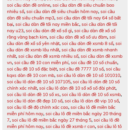
soi cầu dàn đề online
,
soi cầu dàn đề siêu chuẩn bao
nhiêu số
,
soi cầu dàn đề siêu chuẩn hôm nay
,
soi cầu
dàn đề siêu chuẩn mp3
,
soi cầu dàn đề tối nay 64 số bất
bại
,
soi cầu dàn đề tối nay miền bắc
,
soi cầu dàn đề tối
nay u23
,
soi cầu dàn đề xổ số gì
,
soi cầu dàn đề xổ số
rồng vàng bạch kim
,
soi cầu dàn đề xổ số ưu đàm
,
soi
cầu dàn đề xổ số yên nhật
,
soi cầu dàn đề xsmb 8 số
,
soi
cầu dàn đề xsmb lâu nhất
,
soi cầu dàn đề xsmb nhanh
nhất
,
soi cầu dàn đề xsmb nhiều số
,
soi cầu dàn đề xsmb
vn
,
soi cầu đề 10 con miễn phí
,
soi cầu đề 10 số chuẩn
,
soi cầu đề 10 số đặc biệt
,
soi cầu đề 7777 10 số
,
soi cầu
kqxs dàn đề 10 con mb
,
soi cầu lô dàn đề 10 số 101010
,
soi cầu lô dàn đề 10 số 107105
,
soi cầu lô dàn đề 10 số
chính xác nhất
,
soi cầu lô dàn đề 10 số xổ số đài phát
,
soi cầu lô dàn đề 10 số xs
,
soi cầu lô dàn đề 10 số xsmb
,
soi cầu lô dàn đề đẹp 10 số
,
soi cầu lô dàn đề vip 10 số
,
soi cầu lô đề độ chính xác cao
,
soi cầu lô đề miền bắc
miễn phí hôm nay
,
soi cầu lô đề miền bắc ngày 20 tháng
7
,
soi cầu lô đề miền bắc ngày 27 tháng 5
,
soi cầu lô đề
miễn phí hôm nay
,
soi cầu lô đề xsmb r con
,
soi cầu lô tô