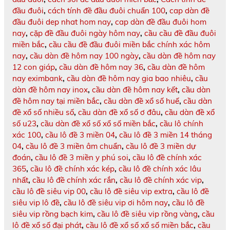
đầu đuôi
,
cách tính đề đầu đuôi chuẩn 100
,
cap dàn đề
đầu đuôi dep nhat hom nay
,
cap dàn đề đầu đuôi hom
nay
,
cặp đề đầu đuôi ngày hôm nay
,
cầu cầu đề đầu đuôi
miền bắc
,
cầu cầu đề đầu đuôi miền bắc chính xác hôm
nay
,
cầu dàn đề hôm nay 100 ngày
,
cầu dàn đề hôm nay
12 con giáp
,
cầu dàn đề hôm nay 36
,
cầu dàn đề hôm
nay eximbank
,
cầu dàn đề hôm nay gia bao nhiêu
,
cầu
dàn đề hôm nay inox
,
cầu dàn đề hôm nay kết
,
cầu dàn
đề hôm nay tại miền bắc
,
cầu dàn đề xổ số huế
,
cầu dàn
đề xổ số nhiều số
,
cầu dàn đề xổ số ơ đâu
,
cầu dàn đề xổ
số u23
,
cầu dàn đề xổ số xổ số miền bắc
,
cầu lô chính
xác 100
,
cầu lô đề 3 miền 04
,
cầu lô đề 3 miền 14 tháng
04
,
cầu lô đề 3 miền âm chuẩn
,
cầu lô đề 3 miền dự
đoán
,
cầu lô đề 3 miền y phú soi
,
cầu lô đề chính xác
365
,
cầu lô đề chính xác kép
,
cầu lô đề chính xác lâu
nhất
,
cầu lô đề chính xác rắn
,
cầu lô đề chính xác vip
,
cầu lô đề siêu vip 00
,
cầu lô đề siêu vip extra
,
cầu lô đề
siêu vip lô đề
,
cầu lô đề siêu vip ơi hôm nay
,
cầu lô đề
siêu vip rồng bạch kim
,
cầu lô đề siêu vip rồng vàng
,
cầu
lô đề xổ số đại phát
,
cầu lô đề xổ số xổ số miền bắc
,
cầu