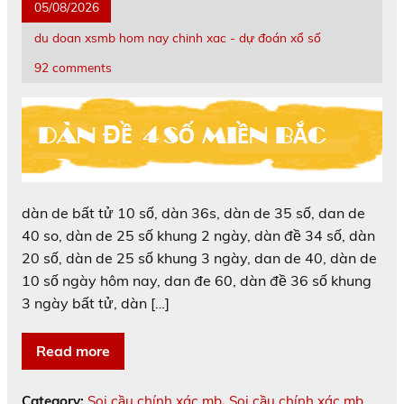
05/08/2026
du doan xsmb hom nay chinh xac - dự đoán xổ số
92 comments
dàn de bất tử 10 số, dàn 36s, dàn de 35 số, dan de
40 so, dàn de 25 số khung 2 ngày, dàn đề 34 số, dàn
20 số, dàn de 25 số khung 3 ngày, dan de 40, dàn de
10 số ngày hôm nay, dan đe 60, dàn đề 36 số khung
3 ngày bất tử, dàn […]
Read more
Category:
Soi cầu chính xác mb
,
Soi cầu chính xác mb