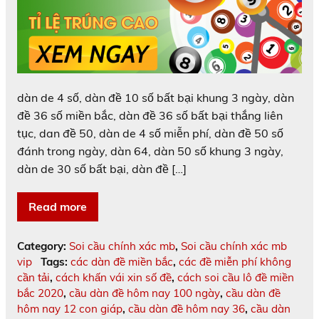
dàn de 4 số, dàn đề 10 số bất bại khung 3 ngày, dàn
đề 36 số miền bắc, dàn đề 36 số bất bại thắng liên
tục, dan đề 50, dàn de 4 số miễn phí, dàn đề 50 số
đánh trong ngày, dàn 64, dàn 50 số khung 3 ngày,
dàn de 30 số bất bại, dàn đề […]
Read more
Category:
Soi cầu chính xác mb
,
Soi cầu chính xác mb
vip
Tags:
các dàn đề miền bắc
,
các đề miễn phí không
cần tải
,
cách khấn vái xin số đề
,
cách soi cầu lô đề miền
bắc 2020
,
cầu dàn đề hôm nay 100 ngày
,
cầu dàn đề
hôm nay 12 con giáp
,
cầu dàn đề hôm nay 36
,
cầu dàn