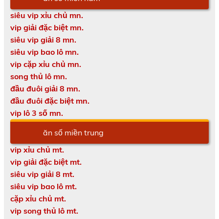
siêu vip xỉu chủ mn.
vip giải đặc biệt mn.
siêu vip giải 8 mn.
siêu vip bao lô mn.
vip cặp xỉu chủ mn.
song thủ lô mn.
đầu đuôi giải 8 mn.
đầu đuôi đặc biệt mn.
vip lô 3 số mn.
ăn số miền trung
vip xỉu chủ mt.
vip giải đặc biệt mt.
siêu vip giải 8 mt.
siêu vip bao lô mt.
cặp xỉu chủ mt.
vip song thủ lô mt.