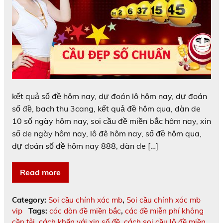
kết quả số đề hôm nay, dự đoán lô hôm nay, dự đoán
số đề, bach thu 3cang, kết quả đề hôm qua, dàn de
10 số ngày hôm nay, soi cầu đề miền bắc hôm nay, xin
số de ngày hôm nay, lô đê hôm nay, số đề hôm qua,
dự đoán số đề hôm nay 888, dàn de […]
Read more
Category:
Soi cầu chính xác mb
,
Soi cầu chính xác mb
vip
Tags:
các dàn đề miền bắc
,
các đề miễn phí không
cần tải
,
cách khấn vái xin số đề
,
cách soi cầu lô đề miền