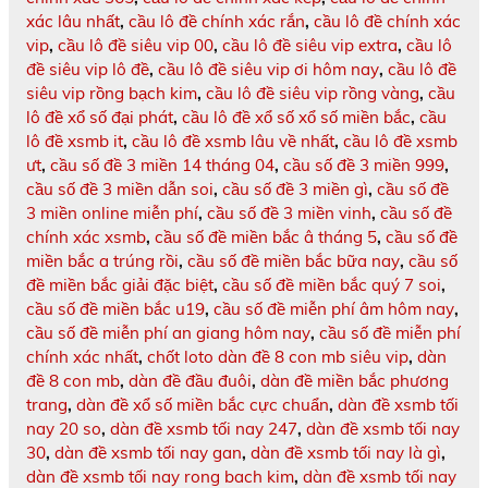
xác lâu nhất
,
cầu lô đề chính xác rắn
,
cầu lô đề chính xác
vip
,
cầu lô đề siêu vip 00
,
cầu lô đề siêu vip extra
,
cầu lô
đề siêu vip lô đề
,
cầu lô đề siêu vip ơi hôm nay
,
cầu lô đề
siêu vip rồng bạch kim
,
cầu lô đề siêu vip rồng vàng
,
cầu
lô đề xổ số đại phát
,
cầu lô đề xổ số xổ số miền bắc
,
cầu
lô đề xsmb it
,
cầu lô đề xsmb lâu về nhất
,
cầu lô đề xsmb
ưt
,
cầu số đề 3 miền 14 tháng 04
,
cầu số đề 3 miền 999
,
cầu số đề 3 miền dẫn soi
,
cầu số đề 3 miền gì
,
cầu số đề
3 miền online miễn phí
,
cầu số đề 3 miền vinh
,
cầu số đề
chính xác xsmb
,
cầu số đề miền bắc â tháng 5
,
cầu số đề
miền bắc a trúng rồi
,
cầu số đề miền bắc bữa nay
,
cầu số
đề miền bắc giải đặc biệt
,
cầu số đề miền bắc quý 7 soi
,
cầu số đề miền bắc u19
,
cầu số đề miễn phí âm hôm nay
,
cầu số đề miễn phí an giang hôm nay
,
cầu số đề miễn phí
chính xác nhất
,
chốt loto dàn đề 8 con mb siêu vip
,
dàn
đề 8 con mb
,
dàn đề đầu đuôi
,
dàn đề miền bắc phương
trang
,
dàn đề xổ số miền bắc cực chuẩn
,
dàn đề xsmb tối
nay 20 so
,
dàn đề xsmb tối nay 247
,
dàn đề xsmb tối nay
30
,
dàn đề xsmb tối nay gan
,
dàn đề xsmb tối nay là gì
,
dàn đề xsmb tối nay rong bach kim
,
dàn đề xsmb tối nay