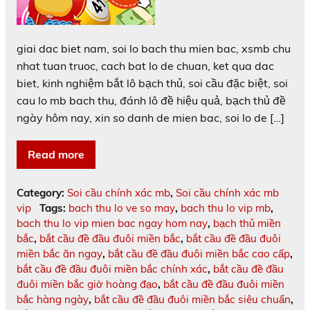
giai dac biet nam, soi lo bach thu mien bac, xsmb chu
nhat tuan truoc, cach bat lo de chuan, ket qua dac
biet, kinh nghiệm bắt lô bạch thủ, soi cầu đặc biệt, soi
cau lo mb bach thu, đánh lô đề hiệu quả, bạch thủ đề
ngày hôm nay, xin so danh de mien bac, soi lo de […]
Read more
Category:
Soi cầu chính xác mb
,
Soi cầu chính xác mb
vip
Tags:
bach thu lo ve so may
,
bach thu lo vip mb
,
bach thu lo vip mien bac ngay hom nay
,
bạch thủ miền
bắc
,
bắt cầu đề đầu đuôi miền bắc
,
bắt cầu đề đầu đuôi
miền bắc ăn ngay
,
bắt cầu đề đầu đuôi miền bắc cao cấp
,
bắt cầu đề đầu đuôi miền bắc chính xác
,
bắt cầu đề đầu
đuôi miền bắc giờ hoàng đạo
,
bắt cầu đề đầu đuôi miền
bắc hàng ngày
,
bắt cầu đề đầu đuôi miền bắc siêu chuẩn
,