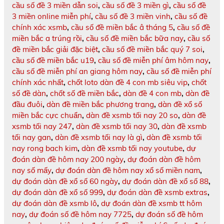
cầu số đề 3 miền dẫn soi
,
cầu số đề 3 miền gì
,
cầu số đề
3 miền online miễn phí
,
cầu số đề 3 miền vinh
,
cầu số đề
chính xác xsmb
,
cầu số đề miền bắc â tháng 5
,
cầu số đề
miền bắc a trúng rồi
,
cầu số đề miền bắc bữa nay
,
cầu số
đề miền bắc giải đặc biệt
,
cầu số đề miền bắc quý 7 soi
,
cầu số đề miền bắc u19
,
cầu số đề miễn phí âm hôm nay
,
cầu số đề miễn phí an giang hôm nay
,
cầu số đề miễn phí
chính xác nhất
,
chốt loto dàn đề 4 con mb siêu vip
,
chốt
số đề dàn
,
chốt số đề miền bắc
,
dàn đề 4 con mb
,
dàn đề
đầu đuôi
,
dàn đề miền bắc phương trang
,
dàn đề xổ số
miền bắc cực chuẩn
,
dàn đề xsmb tối nay 20 so
,
dàn đề
xsmb tối nay 247
,
dàn đề xsmb tối nay 30
,
dàn đề xsmb
tối nay gan
,
dàn đề xsmb tối nay là gì
,
dàn đề xsmb tối
nay rong bach kim
,
dàn đề xsmb tối nay youtube
,
dự
đoán dàn đề hôm nay 200 ngày
,
dự đoán dàn đề hôm
nay số mấy
,
dự đoán dàn đề hôm nay xổ số miền nam
,
dự đoán dàn đề xổ số 60 ngày
,
dự đoán dàn đề xổ số 88
,
dự đoán dàn đề xổ số 999
,
dự đoán dàn đề xsmb extras
,
dự đoán dàn đề xsmb lô
,
dự đoán dàn đề xsmb tt hôm
nay
,
dự đoán số đề hôm nay 7725
,
dự đoán số đề hôm