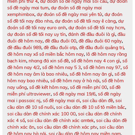
miễn phí thứ 4
,
dự đoán số đề ngày mai soi cầu
,
dự đoán
số đề ngày mai tum
,
dự đoán số đề ngày mai
xemphimbox
,
dự đoán số đề ngày mai yên tử
,
dự đoán
số đề tối nay đào nha
,
dự đoán số đề tối nay ê càng
,
dự
đoán số đề tối nay euro anh
,
dự đoán số đề tối nay hcm
,
dự đoán số đề tối nay uy tín
,
đánh đề đầu đuôi là gì
,
đầu
đuôi đề hôm nay
,
đề đầu đuôi 00
,
đề đầu đuôi 60 ngày
,
đề đầu đuôi 989
,
đề đầu đuôi otp
,
đề đầu đuôi quảng trị
,
đề hôm nay xổ số miền bắc hôm nay
,
lô đề hôm nay rồng
bạch kim
,
nhang đá xin số đề
,
số đề hôm nay 4 con gì
,
số
đề hôm nay 4/2
,
số đề hôm nay 5 3
,
số đề hôm nay 97
,
số
đề hôm nay âm là bao nhiêu
,
số đề hôm nay ăn gì
,
số đề
hôm nay bao nhiêu
,
số đề hôm nay ở hà nội
,
số đề hôm
nay uống
,
số đề kết hôm nay
,
số đề miễn phí 00
,
số đề
miễn phí ultraviewer
,
số đề ngày mai 19/6
,
số đề ngày
mai i passaic nj
,
số đề ngày mai ơi
,
soi cầu dàn đề
,
soi
cầu dàn đề 10 số nuôi
,
soi cầu dàn đề 10 số tô miền bắc
,
soi cầu dàn đề chính xác 100 00
,
soi cầu dàn đề chính
xác 4 số
,
soi cầu dàn đề chính xác amtek
,
soi cầu dàn đề
chính xác ăn
,
soi cầu dàn đề chính xác ptv
,
soi cầu dàn
đề hôm nay hà nội
,
soi cầu dàn đề hôm nay miền nam
,