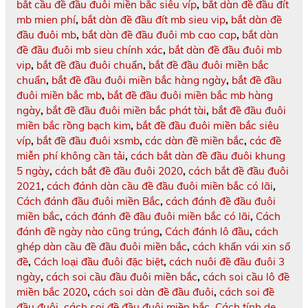
bắt cầu đề đầu đuôi miền bắc siêu víp
,
bắt dàn đề đầu đít
mb mien phí
,
bắt dàn đề đầu đít mb sieu vip
,
bắt dàn đề
đầu đuôi mb
,
bắt dàn đề đầu đuôi mb cao cap
,
bắt dàn
đề đầu đuôi mb sieu chính xác
,
bắt dàn đề đầu đuôi mb
vip
,
bắt đề đầu đuôi chuẩn
,
bắt đề đầu đuôi miền bắc
chuẩn
,
bắt đề đầu đuôi miền bắc hàng ngày
,
bắt đề đầu
đuôi miền bắc mb
,
bắt đề đầu đuôi miền bắc mb hàng
ngày
,
bắt đề đầu đuôi miền bắc phát tài
,
bắt đề đầu đuôi
miền bắc rồng bạch kim
,
bắt đề đầu đuôi miền bắc siêu
víp
,
bắt đề đầu đuôi xsmb
,
các dàn đề miền bắc
,
các đề
miễn phí không cần tải
,
cách bắt dàn đề đầu đuôi khung
5 ngày
,
cách bắt đề đầu đuôi 2020
,
cách bắt đề đầu đuôi
2021
,
cách đánh dàn cầu đề đầu đuôi miền bắc có lãi
,
Cách đánh đầu đuôi miền Bắc
,
cách đánh đề đầu đuôi
miền bắc
,
cách đánh đề đầu đuôi miền bắc có lãi
,
Cách
đánh đề ngày nào cũng trúng
,
Cách đánh lô đầu
,
cách
ghép dàn cầu đề đầu đuôi miền bắc
,
cách khấn vái xin số
đề
,
Cách loại đầu đuôi đặc biệt
,
cách nuôi đề đầu đuôi 3
ngày
,
cách soi cầu đầu đuôi miền bắc
,
cách soi cầu lô đề
miền bắc 2020
,
cách soi dàn đề đầu đuôi
,
cách soi đề
đầu đuôi
,
cách soi đề đầu đuôi miền bắc
,
Cách tính de