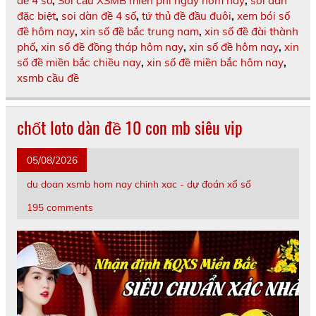
đề 4 số
,
Soi cầu XSMB miễn phí ngày hôm nay
,
soi dàn
đặc biệt
,
soi dàn đề 4 số
,
tứ thủ đề đầu đuôi
,
xem bói số
đề hôm nay
,
xin số đề bắc trung nam
,
xin số đề đài thành
phố
,
xin số đề đồng tháp hôm nay
,
xin số đề hôm nay
,
xin
số đề miền bắc chiều nay
,
xin số đề miền bắc hôm nay
,
xsmb cầu đề
chốt loto dàn đề 10 con mb siêu vip
05/08/2026
du doan xsmb hom nay chinh xac - dự đoán xổ số
195 comments