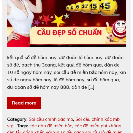
kết quả số đề hôm nay, dự đoán lô hôm nay, dự đoán
số đề, bach thu 3cang, kết quả đề hôm qua, dàn de
10 số ngày hôm nay, soi cầu đề miền bắc hôm nay, xin
số de ngày hôm nay, lô đê hôm nay, số đề hôm qua,
dự đoán số đề hôm nay 888, dàn de […]
Read more
Category:
Soi cầu chính xác mb
,
Soi cầu chính xác mb
vip
Tags:
các dàn đề miền bắc
,
các đề miễn phí không
cần tải
,
cách khấn vái xin số đề
,
cách soi cầu lô đề miền