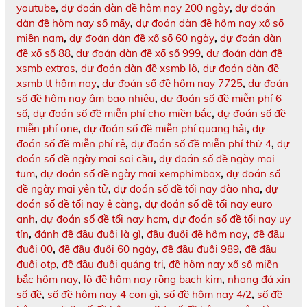
youtube
,
dự đoán dàn đề hôm nay 200 ngày
,
dự đoán
dàn đề hôm nay số mấy
,
dự đoán dàn đề hôm nay xổ số
miền nam
,
dự đoán dàn đề xổ số 60 ngày
,
dự đoán dàn
đề xổ số 88
,
dự đoán dàn đề xổ số 999
,
dự đoán dàn đề
xsmb extras
,
dự đoán dàn đề xsmb lô
,
dự đoán dàn đề
xsmb tt hôm nay
,
dự đoán số đề hôm nay 7725
,
dự đoán
số đề hôm nay âm bao nhiêu
,
dự đoán số đề miễn phí 6
số
,
dự đoán số đề miễn phí cho miền bắc
,
dự đoán số đề
miễn phí one
,
dự đoán số đề miễn phí quang hải
,
dự
đoán số đề miễn phí rẻ
,
dự đoán số đề miễn phí thứ 4
,
dự
đoán số đề ngày mai soi cầu
,
dự đoán số đề ngày mai
tum
,
dự đoán số đề ngày mai xemphimbox
,
dự đoán số
đề ngày mai yên tử
,
dự đoán số đề tối nay đào nha
,
dự
đoán số đề tối nay ê càng
,
dự đoán số đề tối nay euro
anh
,
dự đoán số đề tối nay hcm
,
dự đoán số đề tối nay uy
tín
,
đánh đề đầu đuôi là gì
,
đầu đuôi đề hôm nay
,
đề đầu
đuôi 00
,
đề đầu đuôi 60 ngày
,
đề đầu đuôi 989
,
đề đầu
đuôi otp
,
đề đầu đuôi quảng trị
,
đề hôm nay xổ số miền
bắc hôm nay
,
lô đề hôm nay rồng bạch kim
,
nhang đá xin
số đề
,
số đề hôm nay 4 con gì
,
số đề hôm nay 4/2
,
số đề