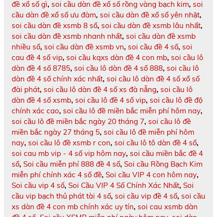
đề xổ số gì
,
soi cầu dàn đề xổ số rồng vàng bạch kim
,
soi
cầu dàn đề xổ số ưu đàm
,
soi cầu dàn đề xổ số yên nhật
,
soi cầu dàn đề xsmb 8 số
,
soi cầu dàn đề xsmb lâu nhất
,
soi cầu dàn đề xsmb nhanh nhất
,
soi cầu dàn đề xsmb
nhiều số
,
soi cầu dàn đề xsmb vn
,
soi cầu đề 4 số
,
soi
cau đề 4 số vip
,
soi cầu kqxs dàn đề 4 con mb
,
soi cầu lô
dàn đề 4 số 8785
,
soi cầu lô dàn đề 4 số 888
,
soi cầu lô
dàn đề 4 số chính xác nhất
,
soi cầu lô dàn đề 4 số xổ số
đài phát
,
soi cầu lô dàn đề 4 số xs đà nẵng
,
soi cầu lô
dàn đề 4 số xsmb
,
soi cầu lô đề 4 số vip
,
soi cầu lô đề độ
chính xác cao
,
soi cầu lô đề miền bắc miễn phí hôm nay
,
soi cầu lô đề miền bắc ngày 20 tháng 7
,
soi cầu lô đề
miền bắc ngày 27 tháng 5
,
soi cầu lô đề miễn phí hôm
nay
,
soi cầu lô đề xsmb r con
,
soi cầu lô tô dàn đề 4 số
,
soi cau mb vip - 4 số vip hôm nay
,
soi cầu miền bắc đề 4
số
,
Soi cầu miễn phí 888 đề 4 số
,
Soi cầu Rồng Bạch Kim
miễn phí chính xác 4 số đề
,
Soi cầu VIP 4 con hôm nay
,
Soi cầu vip 4 số
,
Soi Cầu VIP 4 Số Chính Xác Nhất
,
Soi
cầu vip bạch thủ phát tài 4 số
,
soi cầu vip đề 4 số
,
soi cầu
xs dàn đề 4 con mb chính xác uy tín
,
soi cau xsmb dàn