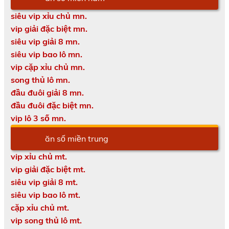
siêu vip xỉu chủ mn.
vip giải đặc biệt mn.
siêu vip giải 8 mn.
siêu vip bao lô mn.
vip cặp xỉu chủ mn.
song thủ lô mn.
đầu đuôi giải 8 mn.
đầu đuôi đặc biệt mn.
vip lô 3 số mn.
ăn số miền trung
vip xỉu chủ mt.
vip giải đặc biệt mt.
siêu vip giải 8 mt.
siêu vip bao lô mt.
cặp xỉu chủ mt.
vip song thủ lô mt.