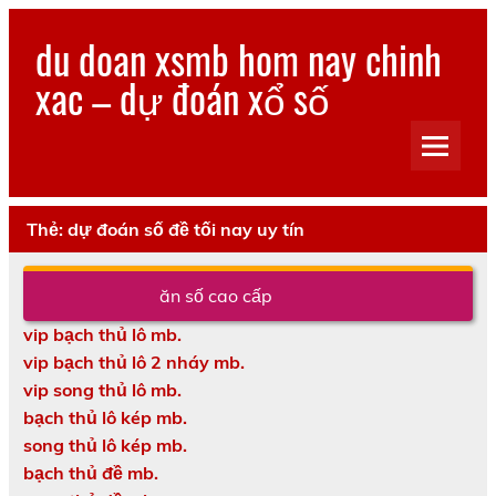
Skip
to
du doan xsmb hom nay chinh
content
xac – dự đoán xổ số
du doan xsmb hom nay chinh xac – dự đoán xổ số
Thẻ:
dự đoán số đề tối nay uy tín
ăn số cao cấp
vip bạch thủ lô mb.
vip bạch thủ lô 2 nháy mb.
vip song thủ lô mb.
bạch thủ lô kép mb.
song thủ lô kép mb.
bạch thủ đề mb.