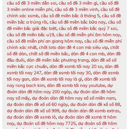
cầu số đề 3 miền dẫn soi
,
cầu số đề 3 miền gì
,
cầu số đề
3 miền online miễn phí
,
cầu số đề 3 miền vinh
,
cầu số đề
chính xác xsmb
,
cầu số đề miền bắc â tháng 5
,
cầu số đề
miền bắc a trúng rồi
,
cầu số đề miền bắc bữa nay
,
cầu số
đề miền bắc giải đặc biệt
,
cầu số đề miền bắc quý 7 soi
,
cầu số đề miền bắc u19
,
cầu số đề miễn phí âm hôm nay
,
cầu số đề miễn phí an giang hôm nay
,
cầu số đề miễn phí
chính xác nhất
,
chốt loto dàn đề 4 con mb siêu vip
,
chốt
số đề dàn
,
chốt số đề miền bắc
,
dàn đề 4 con mb
,
dàn đề
đầu đuôi
,
dàn đề miền bắc phương trang
,
dàn đề xổ số
miền bắc cực chuẩn
,
dàn đề xsmb tối nay 20 so
,
dàn đề
xsmb tối nay 247
,
dàn đề xsmb tối nay 30
,
dàn đề xsmb
tối nay gan
,
dàn đề xsmb tối nay là gì
,
dàn đề xsmb tối
nay rong bach kim
,
dàn đề xsmb tối nay youtube
,
dự
đoán dàn đề hôm nay 200 ngày
,
dự đoán dàn đề hôm
nay số mấy
,
dự đoán dàn đề hôm nay xổ số miền nam
,
dự đoán dàn đề xổ số 60 ngày
,
dự đoán dàn đề xổ số 88
,
dự đoán dàn đề xổ số 999
,
dự đoán dàn đề xsmb extras
,
dự đoán dàn đề xsmb lô
,
dự đoán dàn đề xsmb tt hôm
nay
,
dự đoán số đề hôm nay 7725
,
dự đoán số đề hôm