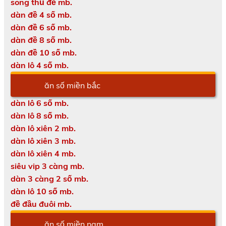
song thủ đề mb.
dàn đề 4 số mb.
dàn đề 6 số mb.
dàn đề 8 số mb.
dàn đề 10 số mb.
dàn lô 4 số mb.
ăn số miền bắc
dàn lô 6 số mb.
dàn lô 8 số mb.
dàn lô xiên 2 mb.
dàn lô xiên 3 mb.
dàn lô xiên 4 mb.
siêu vip 3 càng mb.
dàn 3 càng 2 số mb.
dàn lô 10 số mb.
đề đầu đuôi mb.
ăn số miền nam