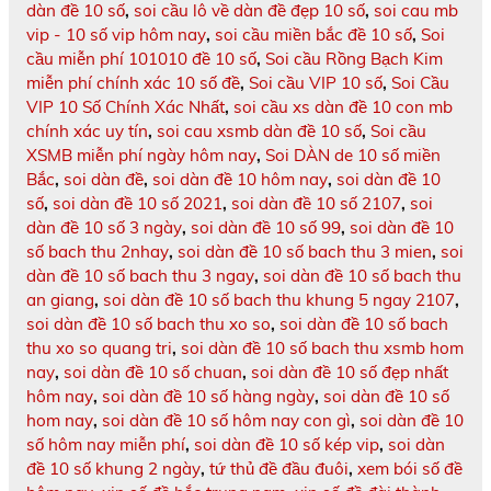
dàn đề 10 số
,
soi cầu lô về dàn đề đẹp 10 số
,
soi cau mb
vip - 10 số vip hôm nay
,
soi cầu miền bắc đề 10 số
,
Soi
cầu miễn phí 101010 đề 10 số
,
Soi cầu Rồng Bạch Kim
miễn phí chính xác 10 số đề
,
Soi cầu VIP 10 số
,
Soi Cầu
VIP 10 Số Chính Xác Nhất
,
soi cầu xs dàn đề 10 con mb
chính xác uy tín
,
soi cau xsmb dàn đề 10 số
,
Soi cầu
XSMB miễn phí ngày hôm nay
,
Soi DÀN de 10 số miền
Bắc
,
soi dàn đề
,
soi dàn đề 10 hôm nay
,
soi dàn đề 10
số
,
soi dàn đề 10 số 2021
,
soi dàn đề 10 số 2107
,
soi
dàn đề 10 số 3 ngày
,
soi dàn đề 10 số 99
,
soi dàn đề 10
số bach thu 2nhay
,
soi dàn đề 10 số bach thu 3 mien
,
soi
dàn đề 10 số bach thu 3 ngay
,
soi dàn đề 10 số bach thu
an giang
,
soi dàn đề 10 số bach thu khung 5 ngay 2107
,
soi dàn đề 10 số bach thu xo so
,
soi dàn đề 10 số bach
thu xo so quang tri
,
soi dàn đề 10 số bach thu xsmb hom
nay
,
soi dàn đề 10 số chuan
,
soi dàn đề 10 số đẹp nhất
hôm nay
,
soi dàn đề 10 số hàng ngày
,
soi dàn đề 10 số
hom nay
,
soi dàn đề 10 số hôm nay con gì
,
soi dàn đề 10
số hôm nay miễn phí
,
soi dàn đề 10 số kép vip
,
soi dàn
đề 10 số khung 2 ngày
,
tứ thủ đề đầu đuôi
,
xem bói số đề