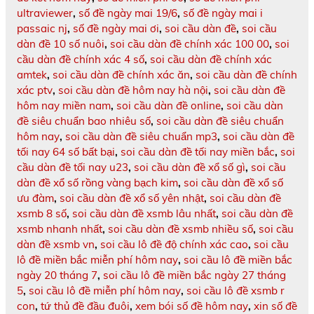
ultraviewer
,
số đề ngày mai 19/6
,
số đề ngày mai i
passaic nj
,
số đề ngày mai ơi
,
soi cầu dàn đề
,
soi cầu
dàn đề 10 số nuôi
,
soi cầu dàn đề chính xác 100 00
,
soi
cầu dàn đề chính xác 4 số
,
soi cầu dàn đề chính xác
amtek
,
soi cầu dàn đề chính xác ăn
,
soi cầu dàn đề chính
xác ptv
,
soi cầu dàn đề hôm nay hà nội
,
soi cầu dàn đề
hôm nay miền nam
,
soi cầu dàn đề online
,
soi cầu dàn
đề siêu chuẩn bao nhiêu số
,
soi cầu dàn đề siêu chuẩn
hôm nay
,
soi cầu dàn đề siêu chuẩn mp3
,
soi cầu dàn đề
tối nay 64 số bất bại
,
soi cầu dàn đề tối nay miền bắc
,
soi
cầu dàn đề tối nay u23
,
soi cầu dàn đề xổ số gì
,
soi cầu
dàn đề xổ số rồng vàng bạch kim
,
soi cầu dàn đề xổ số
ưu đàm
,
soi cầu dàn đề xổ số yên nhật
,
soi cầu dàn đề
xsmb 8 số
,
soi cầu dàn đề xsmb lâu nhất
,
soi cầu dàn đề
xsmb nhanh nhất
,
soi cầu dàn đề xsmb nhiều số
,
soi cầu
dàn đề xsmb vn
,
soi cầu lô đề độ chính xác cao
,
soi cầu
lô đề miền bắc miễn phí hôm nay
,
soi cầu lô đề miền bắc
ngày 20 tháng 7
,
soi cầu lô đề miền bắc ngày 27 tháng
5
,
soi cầu lô đề miễn phí hôm nay
,
soi cầu lô đề xsmb r
con
,
tứ thủ đề đầu đuôi
,
xem bói số đề hôm nay
,
xin số đề