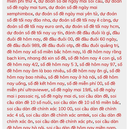
miễn phí thứ 4
,
dự đoán số đề ngày mai soi cầu
,
dự đoán
số đề ngày mai tum
,
dự đoán số đề ngày mai
xemphimbox
,
dự đoán số đề ngày mai yên tử
,
dự đoán
số đề tối nay đào nha
,
dự đoán số đề tối nay ê càng
,
dự
đoán số đề tối nay euro anh
,
dự đoán số đề tối nay hcm
,
dự đoán số đề tối nay uy tín
,
đánh đề đầu đuôi là gì
,
đầu
đuôi đề hôm nay
,
đề đầu đuôi 00
,
đề đầu đuôi 60 ngày
,
đề đầu đuôi 989
,
đề đầu đuôi otp
,
đề đầu đuôi quảng trị
,
đề hôm nay xổ số miền bắc hôm nay
,
lô đề hôm nay rồng
bạch kim
,
nhang đá xin số đề
,
số đề hôm nay 4 con gì
,
số
đề hôm nay 4/2
,
số đề hôm nay 5 3
,
số đề hôm nay 97
,
số
đề hôm nay âm là bao nhiêu
,
số đề hôm nay ăn gì
,
số đề
hôm nay bao nhiêu
,
số đề hôm nay ở hà nội
,
số đề hôm
nay uống
,
số đề kết hôm nay
,
số đề miễn phí 00
,
số đề
miễn phí ultraviewer
,
số đề ngày mai 19/6
,
số đề ngày
mai i passaic nj
,
số đề ngày mai ơi
,
soi cầu dàn đề
,
soi
cầu dàn đề 10 số nuôi
,
soi cầu dàn đề 10 số tô miền bắc
,
soi cầu dàn đề chính xác 100 00
,
soi cầu dàn đề chính
xác 4 số
,
soi cầu dàn đề chính xác amtek
,
soi cầu dàn đề
chính xác ăn
,
soi cầu dàn đề chính xác ptv
,
soi cầu dàn
đề hôm nay hà nội
,
soi cầu dàn đề hôm nay miền nam
,