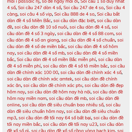
mai i passaic nj
,
số đề ngày mai ơi
,
Soi cầu 1 số duy nhất
4 số
,
Soi cầu 247 dàn 4 số
,
Soi cầu 247 de 4 so
,
Soi cầu 4
càng
,
soi câu 4 số vip
,
Soi cầu 888 de 4 so
,
Soi cầu bắt
dàn đề 4 số Miền Bắc
,
soi cầu dàn đặc biệt
,
soi cầu dàn
đề
,
soi cầu dàn đề 10 số nuôi
,
soi cầu dàn đề 4 số
,
soi
cầu dàn đề 4 số 3 ngày
,
soi cầu dàn đề 4 số 88 com
,
soi
cầu dàn đề 4 số an giang
,
soi cầu dàn đề 4 số chuẩn
,
soi
cầu dàn đề 4 số de miền bắc
,
soi cầu dàn đề 4 số hôm
nay
,
soi cầu dàn đề 4 số mb
,
soi cầu dàn đề 4 số miền
bắc
,
Soi cầu dàn đề 4 số miền Bắc miễn phí
,
soi cầu dàn
đề 4 số miễn phí
,
soi cầu dàn đề 4 số tô miền bắc
,
soi cầu
dàn đề chính xác 100 00
,
soi cầu dàn đề chính xác 4 số
,
soi cầu dàn đề chính xác amtek
,
soi cầu dàn đề chính
xác ăn
,
soi cầu dàn đề chính xác ptv
,
soi cầu dàn đề đẹp
hôm nay
,
soi cầu dàn đề hôm nay hà nội
,
soi cầu dàn đề
hôm nay miền nam
,
soi cầu dàn đề mb
,
soi cầu dàn đề
online
,
soi cầu dàn đề siêu chuẩn bao nhiêu số
,
soi cầu
dàn đề siêu chuẩn hôm nay
,
soi cầu dàn đề siêu chuẩn
mp3
,
soi cầu dàn đề tối nay 64 số bất bại
,
soi cầu dàn đề
tối nay miền bắc
,
soi cầu dàn đề tối nay u23
,
soi cầu dàn
đề xổ số gì
,
soi cầu dàn đề xổ số rồng vàng bạch kim
,
soi