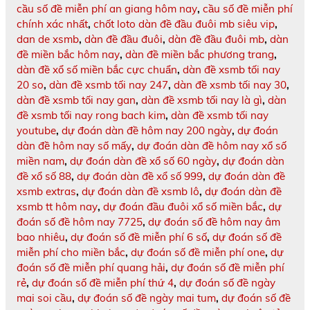
cầu số đề miễn phí an giang hôm nay
,
cầu số đề miễn phí
chính xác nhất
,
chốt loto dàn đề đầu đuôi mb siêu vip
,
dan de xsmb
,
dàn đề đầu đuôi
,
dàn đề đầu đuôi mb
,
dàn
đề miền bắc hôm nay
,
dàn đề miền bắc phương trang
,
dàn đề xổ số miền bắc cực chuẩn
,
dàn đề xsmb tối nay
20 so
,
dàn đề xsmb tối nay 247
,
dàn đề xsmb tối nay 30
,
dàn đề xsmb tối nay gan
,
dàn đề xsmb tối nay là gì
,
dàn
đề xsmb tối nay rong bach kim
,
dàn đề xsmb tối nay
youtube
,
dự đoán dàn đề hôm nay 200 ngày
,
dự đoán
dàn đề hôm nay số mấy
,
dự đoán dàn đề hôm nay xổ số
miền nam
,
dự đoán dàn đề xổ số 60 ngày
,
dự đoán dàn
đề xổ số 88
,
dự đoán dàn đề xổ số 999
,
dự đoán dàn đề
xsmb extras
,
dự đoán dàn đề xsmb lô
,
dự đoán dàn đề
xsmb tt hôm nay
,
dự đoán đầu đuôi xổ số miền bắc
,
dự
đoán số đề hôm nay 7725
,
dự đoán số đề hôm nay âm
bao nhiêu
,
dự đoán số đề miễn phí 6 số
,
dự đoán số đề
miễn phí cho miền bắc
,
dự đoán số đề miễn phí one
,
dự
đoán số đề miễn phí quang hải
,
dự đoán số đề miễn phí
rẻ
,
dự đoán số đề miễn phí thứ 4
,
dự đoán số đề ngày
mai soi cầu
,
dự đoán số đề ngày mai tum
,
dự đoán số đề