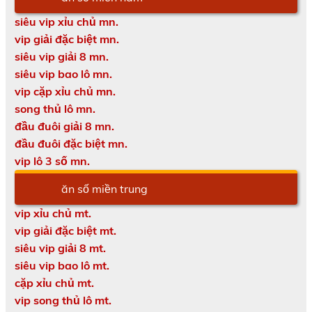
siêu vip xỉu chủ mn.
vip giải đặc biệt mn.
siêu vip giải 8 mn.
siêu vip bao lô mn.
vip cặp xỉu chủ mn.
song thủ lô mn.
đầu đuôi giải 8 mn.
đầu đuôi đặc biệt mn.
vip lô 3 số mn.
ăn số miền trung
vip xỉu chủ mt.
vip giải đặc biệt mt.
siêu vip giải 8 mt.
siêu vip bao lô mt.
cặp xỉu chủ mt.
vip song thủ lô mt.