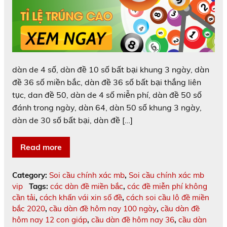
dàn de 4 số, dàn đề 10 số bất bại khung 3 ngày, dàn
đề 36 số miền bắc, dàn đề 36 số bất bại thắng liên
tục, dan đề 50, dàn de 4 số miễn phí, dàn đề 50 số
đánh trong ngày, dàn 64, dàn 50 số khung 3 ngày,
dàn de 30 số bất bại, dàn đề […]
Read more
Category:
Soi cầu chính xác mb
,
Soi cầu chính xác mb
vip
Tags:
các dàn đề miền bắc
,
các đề miễn phí không
cần tải
,
cách khấn vái xin số đề
,
cách soi cầu lô đề miền
bắc 2020
,
cầu dàn đề hôm nay 100 ngày
,
cầu dàn đề
hôm nay 12 con giáp
,
cầu dàn đề hôm nay 36
,
cầu dàn