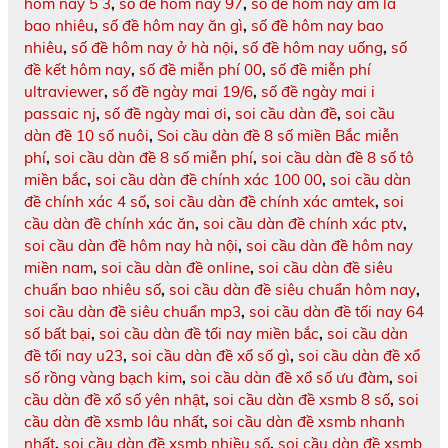
hôm nay 5 3
,
số đề hôm nay 97
,
số đề hôm nay âm là
bao nhiêu
,
số đề hôm nay ăn gì
,
số đề hôm nay bao
nhiêu
,
số đề hôm nay ở hà nội
,
số đề hôm nay uống
,
số
đề kết hôm nay
,
số đề miễn phí 00
,
số đề miễn phí
ultraviewer
,
số đề ngày mai 19/6
,
số đề ngày mai i
passaic nj
,
số đề ngày mai ơi
,
soi cầu dàn đề
,
soi cầu
dàn đề 10 số nuôi
,
Soi cầu dàn đề 8 số miền Bắc miễn
phí
,
soi cầu dàn đề 8 số miễn phí
,
soi cầu dàn đề 8 số tô
miền bắc
,
soi cầu dàn đề chính xác 100 00
,
soi cầu dàn
đề chính xác 4 số
,
soi cầu dàn đề chính xác amtek
,
soi
cầu dàn đề chính xác ăn
,
soi cầu dàn đề chính xác ptv
,
soi cầu dàn đề hôm nay hà nội
,
soi cầu dàn đề hôm nay
miền nam
,
soi cầu dàn đề online
,
soi cầu dàn đề siêu
chuẩn bao nhiêu số
,
soi cầu dàn đề siêu chuẩn hôm nay
,
soi cầu dàn đề siêu chuẩn mp3
,
soi cầu dàn đề tối nay 64
số bất bại
,
soi cầu dàn đề tối nay miền bắc
,
soi cầu dàn
đề tối nay u23
,
soi cầu dàn đề xổ số gì
,
soi cầu dàn đề xổ
số rồng vàng bạch kim
,
soi cầu dàn đề xổ số ưu đàm
,
soi
cầu dàn đề xổ số yên nhật
,
soi cầu dàn đề xsmb 8 số
,
soi
cầu dàn đề xsmb lâu nhất
,
soi cầu dàn đề xsmb nhanh
nhất
,
soi cầu dàn đề xsmb nhiều số
,
soi cầu dàn đề xsmb