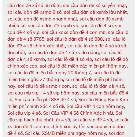
cầu dàn đề xổ số ưu đàm
,
soi cầu dàn đề xổ số yên nhật
,
soi cầu dàn đề xsmb 8 số
,
soi cầu dàn đề xsmb lâu nhất
,
soi cầu dàn đề xsmb nhanh nhất
,
soi cầu dàn đề xsmb
nhiều số
,
soi cầu dàn đề xsmb vn
,
soi cầu đề 4 số
,
soi
cau đề 4 số vip
,
soi cầu kqxs dàn đề 4 con mb
,
soi cầu lô
dàn đề 4 số 8785
,
soi cầu lô dàn đề 4 số 888
,
soi cầu lô
dàn đề 4 số chính xác nhất
,
soi cầu lô dàn đề 4 số xổ số
đài phát
,
soi cầu lô dàn đề 4 số xs đà nẵng
,
soi cầu lô
dàn đề 4 số xsmb
,
soi cầu lô đề 4 số vip
,
soi cầu lô đề độ
chính xác cao
,
soi cầu lô đề miền bắc miễn phí hôm nay
,
soi cầu lô đề miền bắc ngày 20 tháng 7
,
soi cầu lô đề
miền bắc ngày 27 tháng 5
,
soi cầu lô đề miễn phí hôm
nay
,
soi cầu lô đề xsmb r con
,
soi cầu lô tô dàn đề 4 số
,
soi cau mb vip - 4 số vip hôm nay
,
soi cầu miền bắc đề 4
số
,
Soi cầu miễn phí 888 đề 4 số
,
Soi cầu Rồng Bạch Kim
miễn phí chính xác 4 số đề
,
Soi cầu VIP 4 con hôm nay
,
Soi cầu vip 4 số
,
Soi Cầu VIP 4 Số Chính Xác Nhất
,
Soi
cầu vip bạch thủ phát tài 4 số
,
soi cầu vip đề 4 số
,
soi cầu
xs dàn đề 4 con mb chính xác uy tín
,
soi cau xsmb dàn
đề 4 số
,
Soi cầu XSMB miễn phí ngày hôm nay
,
soi dàn