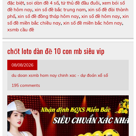
đặc biệt
,
soi dàn đề 4 số
,
tứ thủ đề đầu đuôi
,
xem bói số
đề hôm nay
,
xin số đề bắc trung nam
,
xin số đề đài thành
phố
,
xin số đề đồng tháp hôm nay
,
xin số đề hôm nay
,
xin
số đề miền bắc chiều nay
,
xin số đề miền bắc hôm nay
,
xsmb cầu đề
chốt loto dàn đề 10 con mb siêu vip
08/08/2026
du doan xsmb hom nay chinh xac - dự đoán xổ số
195 comments