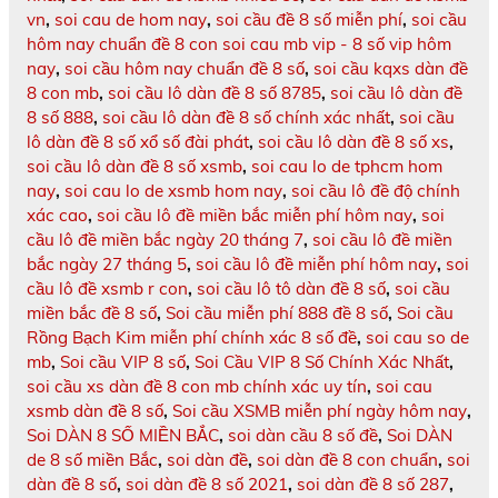
vn
,
soi cau de hom nay
,
soi cầu đề 8 số miễn phí
,
soi cầu
hôm nay chuẩn đề 8 con soi cau mb vip - 8 số vip hôm
nay
,
soi cầu hôm nay chuẩn đề 8 số
,
soi cầu kqxs dàn đề
8 con mb
,
soi cầu lô dàn đề 8 số 8785
,
soi cầu lô dàn đề
8 số 888
,
soi cầu lô dàn đề 8 số chính xác nhất
,
soi cầu
lô dàn đề 8 số xổ số đài phát
,
soi cầu lô dàn đề 8 số xs
,
soi cầu lô dàn đề 8 số xsmb
,
soi cau lo de tphcm hom
nay
,
soi cau lo de xsmb hom nay
,
soi cầu lô đề độ chính
xác cao
,
soi cầu lô đề miền bắc miễn phí hôm nay
,
soi
cầu lô đề miền bắc ngày 20 tháng 7
,
soi cầu lô đề miền
bắc ngày 27 tháng 5
,
soi cầu lô đề miễn phí hôm nay
,
soi
cầu lô đề xsmb r con
,
soi cầu lô tô dàn đề 8 số
,
soi cầu
miền bắc đề 8 số
,
Soi cầu miễn phí 888 đề 8 số
,
Soi cầu
Rồng Bạch Kim miễn phí chính xác 8 số đề
,
soi cau so de
mb
,
Soi cầu VIP 8 số
,
Soi Cầu VIP 8 Số Chính Xác Nhất
,
soi cầu xs dàn đề 8 con mb chính xác uy tín
,
soi cau
xsmb dàn đề 8 số
,
Soi cầu XSMB miễn phí ngày hôm nay
,
Soi DÀN 8 SỐ MIỀN BẮC
,
soi dàn cầu 8 số đề
,
Soi DÀN
de 8 số miền Bắc
,
soi dàn đề
,
soi dàn đề 8 con chuẩn
,
soi
dàn đề 8 số
,
soi dàn đề 8 số 2021
,
soi dàn đề 8 số 287
,