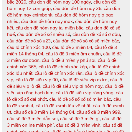
bắc 2020
,
cầu dàn đề hôm nay 100 ngày
,
cầu dàn đề
hôm nay 12 con giáp
,
cầu dàn đề hôm nay 36
,
cầu dàn
đề hôm nay eximbank
,
cầu dàn đề hôm nay gia bao
nhiêu
,
cầu dàn đề hôm nay inox
,
cầu dàn đề hôm nay
kết
,
cầu dàn đề hôm nay tại miền bắc
,
cầu dàn đề xổ số
huế
,
cầu dàn đề xổ số nhiều số
,
cầu dàn đề xổ số ơ đâu
,
cầu dàn đề xổ số u23
,
cầu dàn đề xổ số xổ số miền bắc
,
cầu lô chính xác 100
,
cầu lô đề 3 miền 04
,
cầu lô đề 3
miền 14 tháng 04
,
cầu lô đề 3 miền âm chuẩn
,
cầu lô đề
3 miền dự đoán
,
cầu lô đề 3 miền y phú soi
,
cầu lô đề
chính xác 365
,
cầu lô đề chính xác kép
,
cầu lô đề chính
xác lâu nhất
,
cầu lô đề chính xác rắn
,
cầu lô đề chính xác
vip
,
cầu lô đề siêu vip 00
,
cầu lô đề siêu vip extra
,
cầu lô
đề siêu vip lô đề
,
cầu lô đề siêu vip ơi hôm nay
,
cầu lô đề
siêu vip rồng bạch kim
,
cầu lô đề siêu vip rồng vàng
,
cầu
lô đề xổ số đại phát
,
cầu lô đề xổ số xổ số miền bắc
,
cầu
lô đề xsmb it
,
cầu lô đề xsmb lâu về nhất
,
cầu lô đề xsmb
ưt
,
cầu số đề 3 miền 14 tháng 04
,
cầu số đề 3 miền 999
,
cầu số đề 3 miền dẫn soi
,
cầu số đề 3 miền gì
,
cầu số đề
3 miền online miễn phí
,
cầu số đề 3 miền vinh
,
cầu số đề
chính xác xsmb
,
cầu số đề miền bắc â tháng 5
,
cầu số đề