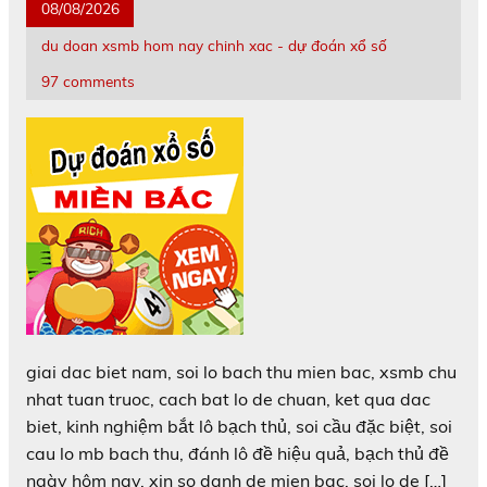
08/08/2026
du doan xsmb hom nay chinh xac - dự đoán xổ số
97 comments
giai dac biet nam, soi lo bach thu mien bac, xsmb chu
nhat tuan truoc, cach bat lo de chuan, ket qua dac
biet, kinh nghiệm bắt lô bạch thủ, soi cầu đặc biệt, soi
cau lo mb bach thu, đánh lô đề hiệu quả, bạch thủ đề
ngày hôm nay, xin so danh de mien bac, soi lo de […]