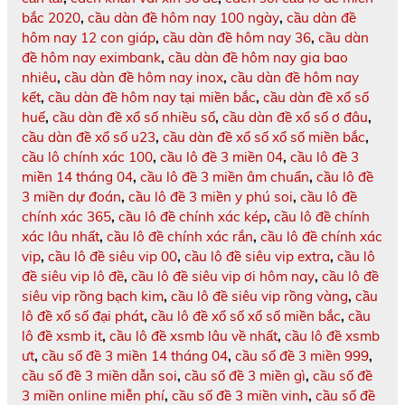
bắc 2020
,
cầu dàn đề hôm nay 100 ngày
,
cầu dàn đề
hôm nay 12 con giáp
,
cầu dàn đề hôm nay 36
,
cầu dàn
đề hôm nay eximbank
,
cầu dàn đề hôm nay gia bao
nhiêu
,
cầu dàn đề hôm nay inox
,
cầu dàn đề hôm nay
kết
,
cầu dàn đề hôm nay tại miền bắc
,
cầu dàn đề xổ số
huế
,
cầu dàn đề xổ số nhiều số
,
cầu dàn đề xổ số ơ đâu
,
cầu dàn đề xổ số u23
,
cầu dàn đề xổ số xổ số miền bắc
,
cầu lô chính xác 100
,
cầu lô đề 3 miền 04
,
cầu lô đề 3
miền 14 tháng 04
,
cầu lô đề 3 miền âm chuẩn
,
cầu lô đề
3 miền dự đoán
,
cầu lô đề 3 miền y phú soi
,
cầu lô đề
chính xác 365
,
cầu lô đề chính xác kép
,
cầu lô đề chính
xác lâu nhất
,
cầu lô đề chính xác rắn
,
cầu lô đề chính xác
vip
,
cầu lô đề siêu vip 00
,
cầu lô đề siêu vip extra
,
cầu lô
đề siêu vip lô đề
,
cầu lô đề siêu vip ơi hôm nay
,
cầu lô đề
siêu vip rồng bạch kim
,
cầu lô đề siêu vip rồng vàng
,
cầu
lô đề xổ số đại phát
,
cầu lô đề xổ số xổ số miền bắc
,
cầu
lô đề xsmb it
,
cầu lô đề xsmb lâu về nhất
,
cầu lô đề xsmb
ưt
,
cầu số đề 3 miền 14 tháng 04
,
cầu số đề 3 miền 999
,
cầu số đề 3 miền dẫn soi
,
cầu số đề 3 miền gì
,
cầu số đề
3 miền online miễn phí
,
cầu số đề 3 miền vinh
,
cầu số đề