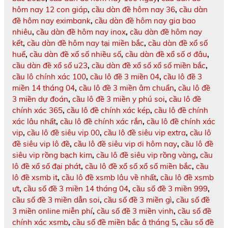
hôm nay 12 con giáp
,
cầu dàn đề hôm nay 36
,
cầu dàn
đề hôm nay eximbank
,
cầu dàn đề hôm nay gia bao
nhiêu
,
cầu dàn đề hôm nay inox
,
cầu dàn đề hôm nay
kết
,
cầu dàn đề hôm nay tại miền bắc
,
cầu dàn đề xổ số
huế
,
cầu dàn đề xổ số nhiều số
,
cầu dàn đề xổ số ơ đâu
,
cầu dàn đề xổ số u23
,
cầu dàn đề xổ số xổ số miền bắc
,
cầu lô chính xác 100
,
cầu lô đề 3 miền 04
,
cầu lô đề 3
miền 14 tháng 04
,
cầu lô đề 3 miền âm chuẩn
,
cầu lô đề
3 miền dự đoán
,
cầu lô đề 3 miền y phú soi
,
cầu lô đề
chính xác 365
,
cầu lô đề chính xác kép
,
cầu lô đề chính
xác lâu nhất
,
cầu lô đề chính xác rắn
,
cầu lô đề chính xác
vip
,
cầu lô đề siêu vip 00
,
cầu lô đề siêu vip extra
,
cầu lô
đề siêu vip lô đề
,
cầu lô đề siêu vip ơi hôm nay
,
cầu lô đề
siêu vip rồng bạch kim
,
cầu lô đề siêu vip rồng vàng
,
cầu
lô đề xổ số đại phát
,
cầu lô đề xổ số xổ số miền bắc
,
cầu
lô đề xsmb it
,
cầu lô đề xsmb lâu về nhất
,
cầu lô đề xsmb
ưt
,
cầu số đề 3 miền 14 tháng 04
,
cầu số đề 3 miền 999
,
cầu số đề 3 miền dẫn soi
,
cầu số đề 3 miền gì
,
cầu số đề
3 miền online miễn phí
,
cầu số đề 3 miền vinh
,
cầu số đề
chính xác xsmb
,
cầu số đề miền bắc â tháng 5
,
cầu số đề