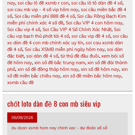
nay
,
soi cầu lô đề xsmb r con
,
soi cầu lô tô dàn đề 4 số
,
soi cau mb vip - 4 số vip hôm nay
,
soi cầu miền bắc đề 4
số
,
Soi cầu miễn phí 888 đề 4 số
,
Soi cầu Rồng Bạch Kim
miễn phí chính xác 4 số đề
,
Soi cầu VIP 4 con hôm nay
,
Soi cầu vip 4 số
,
Soi Cầu VIP 4 Số Chính Xác Nhất
,
Soi
cầu vip bạch thủ phát tài 4 số
,
soi cầu vip đề 4 số
,
soi cầu
xs dàn đề 4 con mb chính xác uy tín
,
soi cau xsmb dàn
đề 4 số
,
Soi cầu XSMB miễn phí ngày hôm nay
,
soi dàn
đặc biệt
,
soi dàn đề 4 số
,
tứ thủ đề đầu đuôi
,
xem bói số
đề hôm nay
,
xin số đề bắc trung nam
,
xin số đề đài thành
phố
,
xin số đề đồng tháp hôm nay
,
xin số đề hôm nay
,
xin
số đề miền bắc chiều nay
,
xin số đề miền bắc hôm nay
,
xsmb cầu đề
chốt loto dàn đề 8 con mb siêu vip
06/08/2026
du doan xsmb hom nay chinh xac - dự đoán xổ số