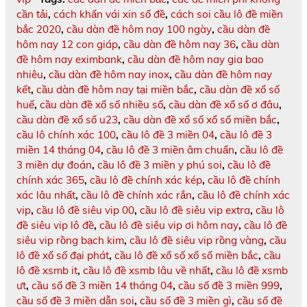
cần tải
,
cách khấn vái xin số đề
,
cách soi cầu lô đề miền
bắc 2020
,
cầu dàn đề hôm nay 100 ngày
,
cầu dàn đề
hôm nay 12 con giáp
,
cầu dàn đề hôm nay 36
,
cầu dàn
đề hôm nay eximbank
,
cầu dàn đề hôm nay gia bao
nhiêu
,
cầu dàn đề hôm nay inox
,
cầu dàn đề hôm nay
kết
,
cầu dàn đề hôm nay tại miền bắc
,
cầu dàn đề xổ số
huế
,
cầu dàn đề xổ số nhiều số
,
cầu dàn đề xổ số ơ đâu
,
cầu dàn đề xổ số u23
,
cầu dàn đề xổ số xổ số miền bắc
,
cầu lô chính xác 100
,
cầu lô đề 3 miền 04
,
cầu lô đề 3
miền 14 tháng 04
,
cầu lô đề 3 miền âm chuẩn
,
cầu lô đề
3 miền dự đoán
,
cầu lô đề 3 miền y phú soi
,
cầu lô đề
chính xác 365
,
cầu lô đề chính xác kép
,
cầu lô đề chính
xác lâu nhất
,
cầu lô đề chính xác rắn
,
cầu lô đề chính xác
vip
,
cầu lô đề siêu vip 00
,
cầu lô đề siêu vip extra
,
cầu lô
đề siêu vip lô đề
,
cầu lô đề siêu vip ơi hôm nay
,
cầu lô đề
siêu vip rồng bạch kim
,
cầu lô đề siêu vip rồng vàng
,
cầu
lô đề xổ số đại phát
,
cầu lô đề xổ số xổ số miền bắc
,
cầu
lô đề xsmb it
,
cầu lô đề xsmb lâu về nhất
,
cầu lô đề xsmb
ưt
,
cầu số đề 3 miền 14 tháng 04
,
cầu số đề 3 miền 999
,
cầu số đề 3 miền dẫn soi
,
cầu số đề 3 miền gì
,
cầu số đề