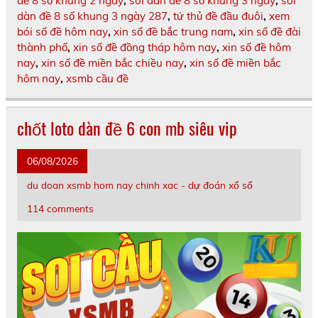
đề 8 số khung 2 ngày
,
soi dàn đề 8 số khung 3 ngày
,
soi
dàn đề 8 số khung 3 ngày 287
,
tứ thủ đề đầu đuôi
,
xem
bói số đề hôm nay
,
xin số đề bắc trung nam
,
xin số đề đài
thành phố
,
xin số đề đồng tháp hôm nay
,
xin số đề hôm
nay
,
xin số đề miền bắc chiều nay
,
xin số đề miền bắc
hôm nay
,
xsmb cầu đề
chốt loto dàn đề 6 con mb siêu vip
06/08/2026
du doan xsmb hom nay chinh xac - dự đoán xổ số
114 comments