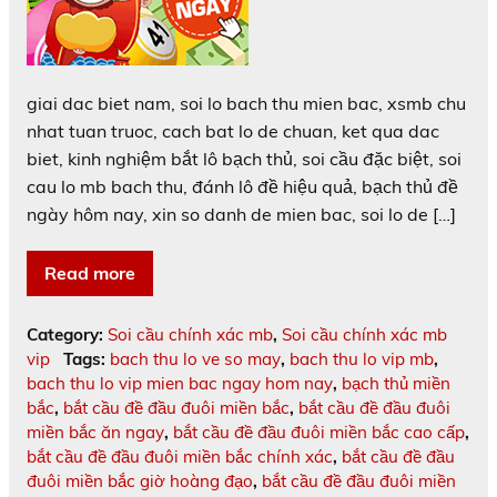
giai dac biet nam, soi lo bach thu mien bac, xsmb chu
nhat tuan truoc, cach bat lo de chuan, ket qua dac
biet, kinh nghiệm bắt lô bạch thủ, soi cầu đặc biệt, soi
cau lo mb bach thu, đánh lô đề hiệu quả, bạch thủ đề
ngày hôm nay, xin so danh de mien bac, soi lo de […]
Read more
Category:
Soi cầu chính xác mb
,
Soi cầu chính xác mb
vip
Tags:
bach thu lo ve so may
,
bach thu lo vip mb
,
bach thu lo vip mien bac ngay hom nay
,
bạch thủ miền
bắc
,
bắt cầu đề đầu đuôi miền bắc
,
bắt cầu đề đầu đuôi
miền bắc ăn ngay
,
bắt cầu đề đầu đuôi miền bắc cao cấp
,
bắt cầu đề đầu đuôi miền bắc chính xác
,
bắt cầu đề đầu
đuôi miền bắc giờ hoàng đạo
,
bắt cầu đề đầu đuôi miền