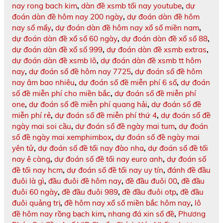
nay rong bach kim
,
dàn đề xsmb tối nay youtube
,
dự
đoán dàn đề hôm nay 200 ngày
,
dự đoán dàn đề hôm
nay số mấy
,
dự đoán dàn đề hôm nay xổ số miền nam
,
dự đoán dàn đề xổ số 60 ngày
,
dự đoán dàn đề xổ số 88
,
dự đoán dàn đề xổ số 999
,
dự đoán dàn đề xsmb extras
,
dự đoán dàn đề xsmb lô
,
dự đoán dàn đề xsmb tt hôm
nay
,
dự đoán số đề hôm nay 7725
,
dự đoán số đề hôm
nay âm bao nhiêu
,
dự đoán số đề miễn phí 6 số
,
dự đoán
số đề miễn phí cho miền bắc
,
dự đoán số đề miễn phí
one
,
dự đoán số đề miễn phí quang hải
,
dự đoán số đề
miễn phí rẻ
,
dự đoán số đề miễn phí thứ 4
,
dự đoán số đề
ngày mai soi cầu
,
dự đoán số đề ngày mai tum
,
dự đoán
số đề ngày mai xemphimbox
,
dự đoán số đề ngày mai
yên tử
,
dự đoán số đề tối nay đào nha
,
dự đoán số đề tối
nay ê càng
,
dự đoán số đề tối nay euro anh
,
dự đoán số
đề tối nay hcm
,
dự đoán số đề tối nay uy tín
,
đánh đề đầu
đuôi là gì
,
đầu đuôi đề hôm nay
,
đề đầu đuôi 00
,
đề đầu
đuôi 60 ngày
,
đề đầu đuôi 989
,
đề đầu đuôi otp
,
đề đầu
đuôi quảng trị
,
đề hôm nay xổ số miền bắc hôm nay
,
lô
đề hôm nay rồng bạch kim
,
nhang đá xin số đề
,
Phương