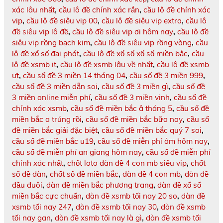
xác lâu nhất
,
cầu lô đề chính xác rắn
,
cầu lô đề chính xác
vip
,
cầu lô đề siêu vip 00
,
cầu lô đề siêu vip extra
,
cầu lô
đề siêu vip lô đề
,
cầu lô đề siêu vip ơi hôm nay
,
cầu lô đề
siêu vip rồng bạch kim
,
cầu lô đề siêu vip rồng vàng
,
cầu
lô đề xổ số đại phát
,
cầu lô đề xổ số xổ số miền bắc
,
cầu
lô đề xsmb it
,
cầu lô đề xsmb lâu về nhất
,
cầu lô đề xsmb
ưt
,
cầu số đề 3 miền 14 tháng 04
,
cầu số đề 3 miền 999
,
cầu số đề 3 miền dẫn soi
,
cầu số đề 3 miền gì
,
cầu số đề
3 miền online miễn phí
,
cầu số đề 3 miền vinh
,
cầu số đề
chính xác xsmb
,
cầu số đề miền bắc â tháng 5
,
cầu số đề
miền bắc a trúng rồi
,
cầu số đề miền bắc bữa nay
,
cầu số
đề miền bắc giải đặc biệt
,
cầu số đề miền bắc quý 7 soi
,
cầu số đề miền bắc u19
,
cầu số đề miễn phí âm hôm nay
,
cầu số đề miễn phí an giang hôm nay
,
cầu số đề miễn phí
chính xác nhất
,
chốt loto dàn đề 4 con mb siêu vip
,
chốt
số đề dàn
,
chốt số đề miền bắc
,
dàn đề 4 con mb
,
dàn đề
đầu đuôi
,
dàn đề miền bắc phương trang
,
dàn đề xổ số
miền bắc cực chuẩn
,
dàn đề xsmb tối nay 20 so
,
dàn đề
xsmb tối nay 247
,
dàn đề xsmb tối nay 30
,
dàn đề xsmb
tối nay gan
,
dàn đề xsmb tối nay là gì
,
dàn đề xsmb tối