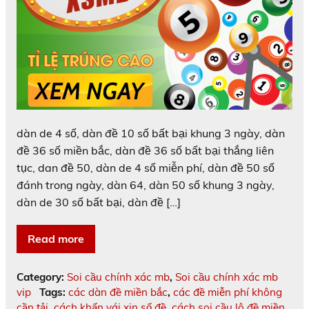
dàn de 4 số, dàn đề 10 số bất bại khung 3 ngày, dàn
đề 36 số miền bắc, dàn đề 36 số bất bại thắng liên
tục, dan đề 50, dàn de 4 số miễn phí, dàn đề 50 số
đánh trong ngày, dàn 64, dàn 50 số khung 3 ngày,
dàn de 30 số bất bại, dàn đề […]
Read more
Category:
Soi cầu chính xác mb
,
Soi cầu chính xác mb
vip
Tags:
các dàn đề miền bắc
,
các đề miễn phí không
cần tải
,
cách khấn vái xin số đề
,
cách soi cầu lô đề miền