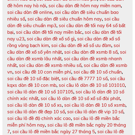
đề hôm nay hà nội
,
soi cầu dàn đề hôm nay miền nam
,
soi cầu dàn đề online
,
soi cầu dàn đề siêu chuẩn bao
nhiêu số
,
soi cầu dàn đề siêu chuẩn hôm nay
,
soi cầu
dàn đề siêu chuẩn mp3
,
soi cầu dàn đề tối nay 64 số bất
bại
,
soi cầu dàn đề tối nay miền bắc
,
soi cầu dàn đề tối
nay u23
,
soi cầu dàn đề xổ số gì
,
soi cầu dàn đề xổ số
rồng vàng bạch kim
,
soi cầu dàn đề xổ số ưu đàm
,
soi
cầu dàn đề xổ số yên nhật
,
soi cầu dàn đề xsmb 8 số
,
soi
cầu dàn đề xsmb lâu nhất
,
soi cầu dàn đề xsmb nhanh
nhất
,
soi cầu dàn đề xsmb nhiều số
,
soi cầu dàn đề xsmb
vn
,
soi cầu đề 10 con miễn phí
,
soi cầu đề 10 số chuẩn
,
soi cầu đề 10 số đặc biệt
,
soi cầu đề 7777 10 số
,
soi cầu
kqxs dàn đề 10 con mb
,
soi cầu lô dàn đề 10 số 101010
,
soi cầu lô dàn đề 10 số 107105
,
soi cầu lô dàn đề 10 số
chính xác nhất
,
soi cầu lô dàn đề 10 số xổ số đài phát
,
soi cầu lô dàn đề 10 số xs
,
soi cầu lô dàn đề 10 số xsmb
,
soi cầu lô dàn đề đẹp 10 số
,
soi cầu lô dàn đề vip 10 số
,
soi cầu lô đề độ chính xác cao
,
soi cầu lô đề miền bắc
miễn phí hôm nay
,
soi cầu lô đề miền bắc ngày 20 tháng
7
,
soi cầu lô đề miền bắc ngày 27 tháng 5
,
soi cầu lô đề