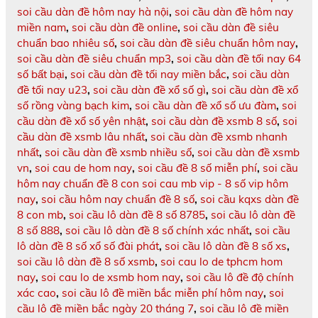
soi cầu dàn đề hôm nay hà nội
,
soi cầu dàn đề hôm nay
miền nam
,
soi cầu dàn đề online
,
soi cầu dàn đề siêu
chuẩn bao nhiêu số
,
soi cầu dàn đề siêu chuẩn hôm nay
,
soi cầu dàn đề siêu chuẩn mp3
,
soi cầu dàn đề tối nay 64
số bất bại
,
soi cầu dàn đề tối nay miền bắc
,
soi cầu dàn
đề tối nay u23
,
soi cầu dàn đề xổ số gì
,
soi cầu dàn đề xổ
số rồng vàng bạch kim
,
soi cầu dàn đề xổ số ưu đàm
,
soi
cầu dàn đề xổ số yên nhật
,
soi cầu dàn đề xsmb 8 số
,
soi
cầu dàn đề xsmb lâu nhất
,
soi cầu dàn đề xsmb nhanh
nhất
,
soi cầu dàn đề xsmb nhiều số
,
soi cầu dàn đề xsmb
vn
,
soi cau de hom nay
,
soi cầu đề 8 số miễn phí
,
soi cầu
hôm nay chuẩn đề 8 con soi cau mb vip - 8 số vip hôm
nay
,
soi cầu hôm nay chuẩn đề 8 số
,
soi cầu kqxs dàn đề
8 con mb
,
soi cầu lô dàn đề 8 số 8785
,
soi cầu lô dàn đề
8 số 888
,
soi cầu lô dàn đề 8 số chính xác nhất
,
soi cầu
lô dàn đề 8 số xổ số đài phát
,
soi cầu lô dàn đề 8 số xs
,
soi cầu lô dàn đề 8 số xsmb
,
soi cau lo de tphcm hom
nay
,
soi cau lo de xsmb hom nay
,
soi cầu lô đề độ chính
xác cao
,
soi cầu lô đề miền bắc miễn phí hôm nay
,
soi
cầu lô đề miền bắc ngày 20 tháng 7
,
soi cầu lô đề miền