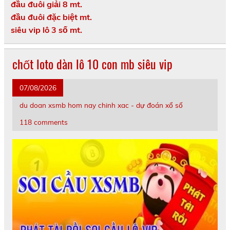
đầu đuôi giải 8 mt.
đầu đuôi đặc biệt mt.
siêu vip lô 3 số mt.
chốt loto dàn lô 10 con mb siêu vip
07/08/2026
du doan xsmb hom nay chinh xac - dự đoán xổ số
118 comments