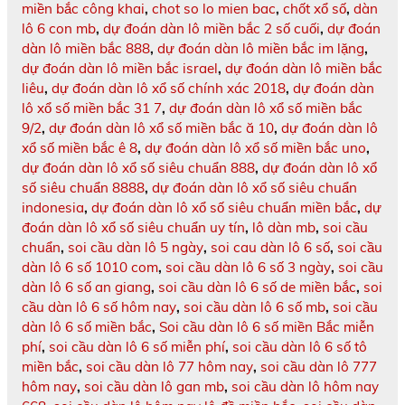
miền bắc công khai
,
chot so lo mien bac
,
chốt xổ số
,
dàn
lô 6 con mb
,
dự đoán dàn lô miền bắc 2 số cuối
,
dự đoán
dàn lô miền bắc 888
,
dự đoán dàn lô miền bắc im lặng
,
dự đoán dàn lô miền bắc israel
,
dự đoán dàn lô miền bắc
liêu
,
dự đoán dàn lô xổ số chính xác 2018
,
dự đoán dàn
lô xổ số miền bắc 31 7
,
dự đoán dàn lô xổ số miền bắc
9/2
,
dự đoán dàn lô xổ số miền bắc ă 10
,
dự đoán dàn lô
xổ số miền bắc ê 8
,
dự đoán dàn lô xổ số miền bắc uno
,
dự đoán dàn lô xổ số siêu chuẩn 888
,
dự đoán dàn lô xổ
số siêu chuẩn 8888
,
dự đoán dàn lô xổ số siêu chuẩn
indonesia
,
dự đoán dàn lô xổ số siêu chuẩn miền bắc
,
dự
đoán dàn lô xổ số siêu chuẩn uy tín
,
lô dàn mb
,
soi cầu
chuẩn
,
soi cầu dàn lô 5 ngày
,
soi cau dàn lô 6 số
,
soi cầu
dàn lô 6 số 1010 com
,
soi cầu dàn lô 6 số 3 ngày
,
soi cầu
dàn lô 6 số an giang
,
soi cầu dàn lô 6 số de miền bắc
,
soi
cầu dàn lô 6 số hôm nay
,
soi cầu dàn lô 6 số mb
,
soi cầu
dàn lô 6 số miền bắc
,
Soi cầu dàn lô 6 số miền Bắc miễn
phí
,
soi cầu dàn lô 6 số miễn phí
,
soi cầu dàn lô 6 số tô
miền bắc
,
soi cầu dàn lô 77 hôm nay
,
soi cầu dàn lô 777
hôm nay
,
soi cầu dàn lô gan mb
,
soi cầu dàn lô hôm nay