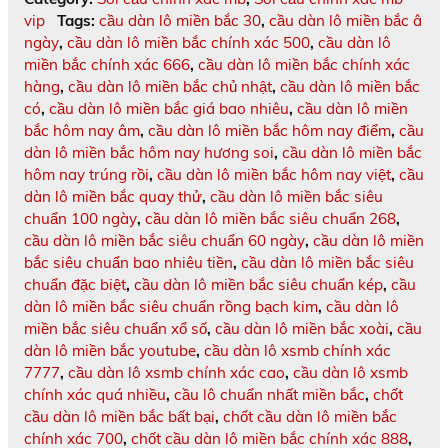
vip
Tags:
cầu dàn lô miền bắc 30
,
cầu dàn lô miền bắc â
ngày
,
cầu dàn lô miền bắc chính xác 500
,
cầu dàn lô
miền bắc chính xác 666
,
cầu dàn lô miền bắc chính xác
hàng
,
cầu dàn lô miền bắc chủ nhật
,
cầu dàn lô miền bắc
có
,
cầu dàn lô miền bắc giá bao nhiêu
,
cầu dàn lô miền
bắc hôm nay âm
,
cầu dàn lô miền bắc hôm nay điểm
,
cầu
dàn lô miền bắc hôm nay hương soi
,
cầu dàn lô miền bắc
hôm nay trúng rồi
,
cầu dàn lô miền bắc hôm nay việt
,
cầu
dàn lô miền bắc quay thử
,
cầu dàn lô miền bắc siêu
chuẩn 100 ngày
,
cầu dàn lô miền bắc siêu chuẩn 268
,
cầu dàn lô miền bắc siêu chuẩn 60 ngày
,
cầu dàn lô miền
bắc siêu chuẩn bao nhiêu tiền
,
cầu dàn lô miền bắc siêu
chuẩn đặc biệt
,
cầu dàn lô miền bắc siêu chuẩn kép
,
cầu
dàn lô miền bắc siêu chuẩn rồng bạch kim
,
cầu dàn lô
miền bắc siêu chuẩn xổ số
,
cầu dàn lô miền bắc xoài
,
cầu
dàn lô miền bắc youtube
,
cầu dàn lô xsmb chính xác
7777
,
cầu dàn lô xsmb chính xác cao
,
cầu dàn lô xsmb
chính xác quá nhiều
,
cầu lô chuẩn nhất miền bắc
,
chốt
cầu dàn lô miền bắc bất bại
,
chốt cầu dàn lô miền bắc
chính xác 700
,
chốt cầu dàn lô miền bắc chính xác 888
,