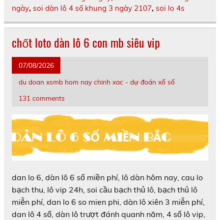
ngày
,
soi dàn lô 4 số khung 3 ngày 2107
,
soi lo 4s
chốt loto dàn lô 6 con mb siêu vip
07/08/2026
du doan xsmb hom nay chinh xac - dự đoán xổ số
131 comments
dan lo 6, dàn lô 6 số miền phí, lô dàn hôm nay, cau lo
bạch thu, lô vip 24h, soi cầu bạch thủ lô, bạch thủ lô
miễn phí, dan lo 6 so mien phi, dàn lô xiên 3 miễn phí,
dan lô 4 số, dàn lô trượt đánh quanh năm, 4 số lô vip,