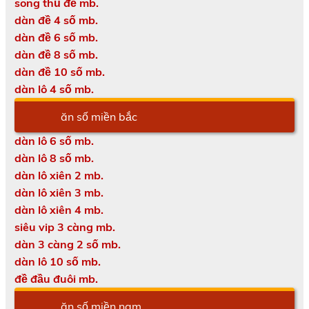
song thủ đề mb.
dàn đề 4 số mb.
dàn đề 6 số mb.
dàn đề 8 số mb.
dàn đề 10 số mb.
dàn lô 4 số mb.
ăn số miền bắc
dàn lô 6 số mb.
dàn lô 8 số mb.
dàn lô xiên 2 mb.
dàn lô xiên 3 mb.
dàn lô xiên 4 mb.
siêu vip 3 càng mb.
dàn 3 càng 2 số mb.
dàn lô 10 số mb.
đề đầu đuôi mb.
ăn số miền nam