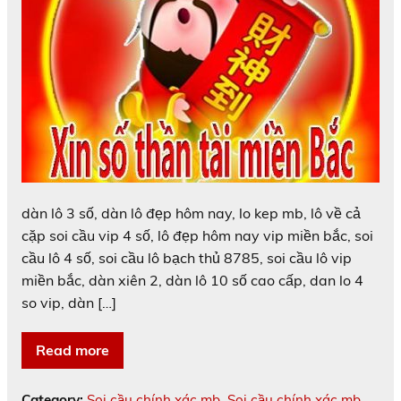
dàn lô 3 số, dàn lô đẹp hôm nay, lo kep mb, lô về cả
cặp soi cầu vip 4 số, lô đẹp hôm nay vip miền bắc, soi
cầu lô 4 số, soi cầu lô bạch thủ 8785, soi cầu lô vip
miền bắc, dàn xiên 2, dàn lô 10 số cao cấp, dan lo 4
so vip, dàn […]
Read more
Category:
Soi cầu chính xác mb
,
Soi cầu chính xác mb