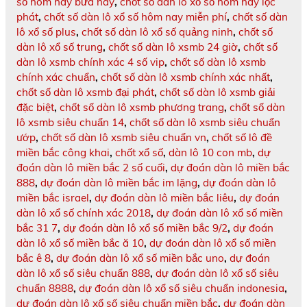
số hôm nay bữa nay
,
chốt số dàn lô xổ số hôm nay lộc
phát
,
chốt số dàn lô xổ số hôm nay miễn phí
,
chốt số dàn
lô xổ số plus
,
chốt số dàn lô xổ số quảng ninh
,
chốt số
dàn lô xổ số trung
,
chốt số dàn lô xsmb 24 giờ
,
chốt số
dàn lô xsmb chính xác 4 số vip
,
chốt số dàn lô xsmb
chính xác chuẩn
,
chốt số dàn lô xsmb chính xác nhất
,
chốt số dàn lô xsmb đại phát
,
chốt số dàn lô xsmb giải
đặc biệt
,
chốt số dàn lô xsmb phương trang
,
chốt số dàn
lô xsmb siêu chuẩn 14
,
chốt số dàn lô xsmb siêu chuẩn
ướp
,
chốt số dàn lô xsmb siêu chuẩn vn
,
chốt số lô đề
miền bắc công khai
,
chốt xổ số
,
dàn lô 10 con mb
,
dự
đoán dàn lô miền bắc 2 số cuối
,
dự đoán dàn lô miền bắc
888
,
dự đoán dàn lô miền bắc im lặng
,
dự đoán dàn lô
miền bắc israel
,
dự đoán dàn lô miền bắc liêu
,
dự đoán
dàn lô xổ số chính xác 2018
,
dự đoán dàn lô xổ số miền
bắc 31 7
,
dự đoán dàn lô xổ số miền bắc 9/2
,
dự đoán
dàn lô xổ số miền bắc ă 10
,
dự đoán dàn lô xổ số miền
bắc ê 8
,
dự đoán dàn lô xổ số miền bắc uno
,
dự đoán
dàn lô xổ số siêu chuẩn 888
,
dự đoán dàn lô xổ số siêu
chuẩn 8888
,
dự đoán dàn lô xổ số siêu chuẩn indonesia
,
dự đoán dàn lô xổ số siêu chuẩn miền bắc
,
dự đoán dàn