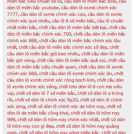
miền bắc siêu chuẩn xổ số
,
cầu dàn lô miền bắc xoài
,
cầu
dàn lô miền bắc youtube
,
cầu dàn lô xsmb chính xác
7777
,
cầu dàn lô xsmb chính xác cao
,
cầu dàn lô xsmb
chính xác quá nhiều
,
cầu lô 6 số miền bắc
,
cầu lô chuẩn
nhất miền bắc
,
chốt cầu dàn lô miền bắc bất bại
,
chốt cầu
dàn lô miền bắc chính xác 700
,
chốt cầu dàn lô miền bắc
chính xác 888
,
chốt cầu dàn lô miền bắc chính xác lâu
nhất
,
chốt cầu dàn lô miền bắc chính xác số đẹp
,
chốt
cầu dàn lô miền bắc giá bao nhiêu
,
chốt cầu dàn lô miền
bắc giờ vàng
,
chốt cầu dàn lô miền bắc quả soi
,
chốt cầu
dàn lô miền bắc siêu chuẩn quen
,
chốt cầu dàn lô xsmb
chính xác 666
,
chốt cầu dàn lô xsmb chính xác ân
,
chốt
cầu dàn lô xsmb chính xác rông bach kim
,
chốt cầu dàn
lô xsmb chính xác sống
,
chốt loto dàn lô 6 con mb siêu
vip
,
chốt số dàn lô 7 số miền bắc
,
chốt số dàn lô a trúng
rồi
,
chốt số dàn lô chính xác 5p20
,
chốt số dàn lô chính
xác aing
,
chốt số dàn lô chính xác de hôm nay
,
chốt số
dàn lô de miền bắc công khai
,
chốt số dàn lô hôm nay
999
,
chốt số dàn lô hôm nay chính xác nhất
,
chốt số dàn
lô hôm nay con gì đẹp
,
chốt số dàn lô hôm nay quảng
nam
,
chốt số dàn lô hôm nay vàng miền bắc
,
chốt số dàn