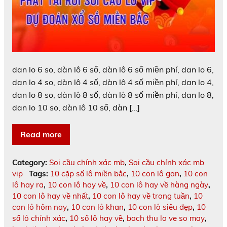
dan lo 6 so, dàn lô 6 số, dàn lô 6 số miền phí, dan lo 6,
dan lo 4 so, dàn lô 4 số, dàn lô 4 số miền phí, dan lo 4,
dan lo 8 so, dàn lô 8 số, dàn lô 8 số miền phí, dan lo 8,
dan lo 10 so, dàn lô 10 số, dàn […]
Read more
Category:
Soi cầu chính xác mb
,
Soi cầu chính xác mb
vip
Tags:
10 cặp số lô miền bắc
,
10 con lô gan
,
10 con
lô hay ra
,
10 con lô hay về
,
10 con lô hay về hàng ngày
,
10 con lô hay về nhất
,
10 con lô hay về trong tuần
,
10
con lô hôm nay
,
10 con lô khan
,
10 con lô siêu đẹp
,
10
số lô chính xác
,
10 số lô hay về
,
bach thu lo ve so may
,