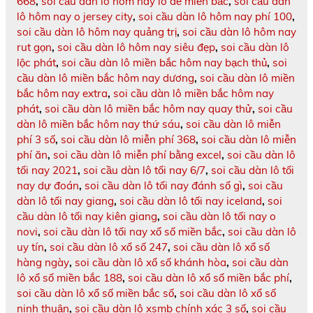
668
,
soi cầu dàn lô hôm nay lô đề miền bắc
,
soi cầu dàn
lô hôm nay o jersey city
,
soi cầu dàn lô hôm nay phí 100
,
soi cầu dàn lô hôm nay quảng trị
,
soi cầu dàn lô hôm nay
rut gọn
,
soi cầu dàn lô hôm nay siêu đẹp
,
soi cầu dàn lô
lộc phát
,
soi cầu dàn lô miền bắc hôm nay bạch thủ
,
soi
cầu dàn lô miền bắc hôm nay dương
,
soi cầu dàn lô miền
bắc hôm nay extra
,
soi cầu dàn lô miền bắc hôm nay
phát
,
soi cầu dàn lô miền bắc hôm nay quay thử
,
soi cầu
dàn lô miền bắc hôm nay thứ sáu
,
soi cầu dàn lô miễn
phí 3 số
,
soi cầu dàn lô miễn phí 368
,
soi cầu dàn lô miễn
phí ăn
,
soi cầu dàn lô miễn phí bằng excel
,
soi cầu dàn lô
tối nay 2021
,
soi cầu dàn lô tối nay 6/7
,
soi cầu dàn lô tối
nay dự đoán
,
soi cầu dàn lô tối nay đánh số gì
,
soi cầu
dàn lô tối nay giang
,
soi cầu dàn lô tối nay iceland
,
soi
cầu dàn lô tối nay kiên giang
,
soi cầu dàn lô tối nay o
novi
,
soi cầu dàn lô tối nay xổ số miền bắc
,
soi cầu dàn lô
uy tín
,
soi cầu dàn lô xổ số 247
,
soi cầu dàn lô xổ số
hàng ngày
,
soi cầu dàn lô xổ số khánh hòa
,
soi cầu dàn
lô xổ số miền bắc 188
,
soi cầu dàn lô xổ số miền bắc phí
,
soi cầu dàn lô xổ số miền bắc số
,
soi cầu dàn lô xổ số
ninh thuận
,
soi cầu dàn lô xsmb chính xác 3 số
,
soi cầu