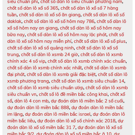
siêu chuẩn phí
,
chốt số dàn lô siêu chuẩn phương nam
,
chốt số dàn lô xổ số 365
,
chốt số dàn lô xổ số 7 hàng
tuần
,
chốt số dàn lô xổ số ăn giang
,
chốt số dàn lô xổ số
daklak
,
chốt số dàn lô xổ số hôm nay 786
,
chốt số dàn lô
xổ số hôm nay an giang
,
chốt số dàn lô xổ số hôm nay
bữa nay
,
chốt số dàn lô xổ số hôm nay lộc phát
,
chốt số
dàn lô xổ số hôm nay miễn phí
,
chốt số dàn lô xổ số plus
,
chốt số dàn lô xổ số quảng ninh
,
chốt số dàn lô xổ số
trung
,
chốt số dàn lô xsmb 24 giờ
,
chốt số dàn lô xsmb
chính xác 4 số vip
,
chốt số dàn lô xsmb chính xác chuẩn
,
chốt số dàn lô xsmb chính xác nhất
,
chốt số dàn lô xsmb
đại phát
,
chốt số dàn lô xsmb giải đặc biệt
,
chốt số dàn lô
xsmb phương trang
,
chốt số dàn lô xsmb siêu chuẩn 14
,
chốt số dàn lô xsmb siêu chuẩn ướp
,
chốt số dàn lô xsmb
siêu chuẩn vn
,
chốt số lô đề miền bắc công khai
,
chốt xổ
số
,
dàn lô 4 con mb
,
dự đoán dàn lô miền bắc 2 số cuối
,
dự đoán dàn lô miền bắc 888
,
dự đoán dàn lô miền bắc
im lặng
,
dự đoán dàn lô miền bắc israel
,
dự đoán dàn lô
miền bắc liêu
,
dự đoán dàn lô xổ số chính xác 2018
,
dự
đoán dàn lô xổ số miền bắc 31 7
,
dự đoán dàn lô xổ số
miền bắc 9/2
,
dự đoán dàn lô xổ số miền bắc ă 10
,
dự