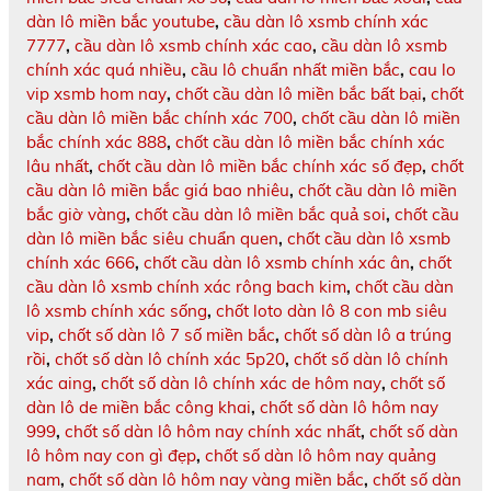
dàn lô miền bắc youtube
,
cầu dàn lô xsmb chính xác
7777
,
cầu dàn lô xsmb chính xác cao
,
cầu dàn lô xsmb
chính xác quá nhiều
,
cầu lô chuẩn nhất miền bắc
,
cau lo
vip xsmb hom nay
,
chốt cầu dàn lô miền bắc bất bại
,
chốt
cầu dàn lô miền bắc chính xác 700
,
chốt cầu dàn lô miền
bắc chính xác 888
,
chốt cầu dàn lô miền bắc chính xác
lâu nhất
,
chốt cầu dàn lô miền bắc chính xác số đẹp
,
chốt
cầu dàn lô miền bắc giá bao nhiêu
,
chốt cầu dàn lô miền
bắc giờ vàng
,
chốt cầu dàn lô miền bắc quả soi
,
chốt cầu
dàn lô miền bắc siêu chuẩn quen
,
chốt cầu dàn lô xsmb
chính xác 666
,
chốt cầu dàn lô xsmb chính xác ân
,
chốt
cầu dàn lô xsmb chính xác rông bach kim
,
chốt cầu dàn
lô xsmb chính xác sống
,
chốt loto dàn lô 8 con mb siêu
vip
,
chốt số dàn lô 7 số miền bắc
,
chốt số dàn lô a trúng
rồi
,
chốt số dàn lô chính xác 5p20
,
chốt số dàn lô chính
xác aing
,
chốt số dàn lô chính xác de hôm nay
,
chốt số
dàn lô de miền bắc công khai
,
chốt số dàn lô hôm nay
999
,
chốt số dàn lô hôm nay chính xác nhất
,
chốt số dàn
lô hôm nay con gì đẹp
,
chốt số dàn lô hôm nay quảng
nam
,
chốt số dàn lô hôm nay vàng miền bắc
,
chốt số dàn