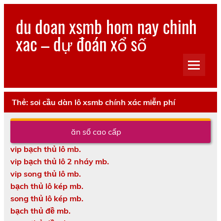
Skip
to
du doan xsmb hom nay chinh
content
xac – dự đoán xổ số
du doan xsmb hom nay chinh xac – dự đoán xổ số
Thẻ:
soi cầu dàn lô xsmb chính xác miễn phí
ăn số cao cấp
vip bạch thủ lô mb.
vip bạch thủ lô 2 nháy mb.
vip song thủ lô mb.
bạch thủ lô kép mb.
song thủ lô kép mb.
bạch thủ đề mb.