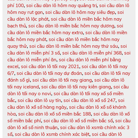
phí 100
,
soi cầu dàn lô hôm nay quảng trị
,
soi cầu dàn lô
hôm nay rut gọn
,
soi cầu dàn lô hôm nay siêu đẹp
,
soi
cầu dàn lô lộc phát
,
soi cầu dàn lô miền bắc hôm nay
bạch thủ
,
soi cầu dàn lô miền bắc hôm nay dương
,
soi
cầu dàn lô miền bắc hôm nay extra
,
soi cầu dàn lô miền
bắc hôm nay phát
,
soi cầu dàn lô miền bắc hôm nay
quay thử
,
soi cầu dàn lô miền bắc hôm nay thứ sáu
,
soi
cầu dàn lô miễn phí 3 số
,
soi cầu dàn lô miễn phí 368
,
soi
cầu dàn lô miễn phí ăn
,
soi cầu dàn lô miễn phí bằng
excel
,
soi cầu dàn lô tối nay 2021
,
soi cầu dàn lô tối nay
6/7
,
soi cầu dàn lô tối nay dự đoán
,
soi cầu dàn lô tối nay
đánh số gì
,
soi cầu dàn lô tối nay giang
,
soi cầu dàn lô
tối nay iceland
,
soi cầu dàn lô tối nay kiên giang
,
soi cầu
dàn lô tối nay o novi
,
soi cầu dàn lô tối nay xổ số miền
bắc
,
soi cầu dàn lô uy tín
,
soi cầu dàn lô xổ số 247
,
soi
cầu dàn lô xổ số hàng ngày
,
soi cầu dàn lô xổ số khánh
hòa
,
soi cầu dàn lô xổ số miền bắc 188
,
soi cầu dàn lô xổ
số miền bắc phí
,
soi cầu dàn lô xổ số miền bắc số
,
soi cầu
dàn lô xổ số ninh thuận
,
soi cầu dàn lô xsmb chính xác 3
số
,
soi cầu dàn lô xsmb chính xác biệt
,
soi cầu dàn lô