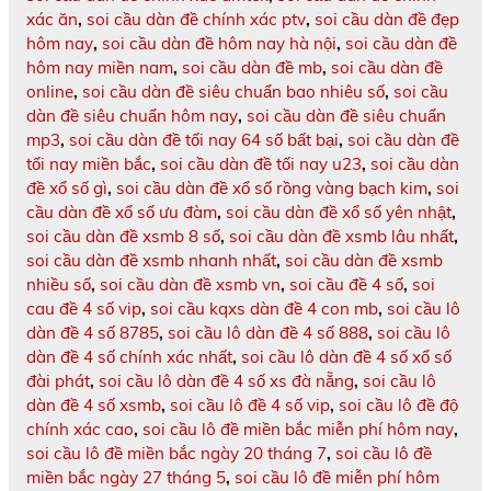
xác ăn
,
soi cầu dàn đề chính xác ptv
,
soi cầu dàn đề đẹp
hôm nay
,
soi cầu dàn đề hôm nay hà nội
,
soi cầu dàn đề
hôm nay miền nam
,
soi cầu dàn đề mb
,
soi cầu dàn đề
online
,
soi cầu dàn đề siêu chuẩn bao nhiêu số
,
soi cầu
dàn đề siêu chuẩn hôm nay
,
soi cầu dàn đề siêu chuẩn
mp3
,
soi cầu dàn đề tối nay 64 số bất bại
,
soi cầu dàn đề
tối nay miền bắc
,
soi cầu dàn đề tối nay u23
,
soi cầu dàn
đề xổ số gì
,
soi cầu dàn đề xổ số rồng vàng bạch kim
,
soi
cầu dàn đề xổ số ưu đàm
,
soi cầu dàn đề xổ số yên nhật
,
soi cầu dàn đề xsmb 8 số
,
soi cầu dàn đề xsmb lâu nhất
,
soi cầu dàn đề xsmb nhanh nhất
,
soi cầu dàn đề xsmb
nhiều số
,
soi cầu dàn đề xsmb vn
,
soi cầu đề 4 số
,
soi
cau đề 4 số vip
,
soi cầu kqxs dàn đề 4 con mb
,
soi cầu lô
dàn đề 4 số 8785
,
soi cầu lô dàn đề 4 số 888
,
soi cầu lô
dàn đề 4 số chính xác nhất
,
soi cầu lô dàn đề 4 số xổ số
đài phát
,
soi cầu lô dàn đề 4 số xs đà nẵng
,
soi cầu lô
dàn đề 4 số xsmb
,
soi cầu lô đề 4 số vip
,
soi cầu lô đề độ
chính xác cao
,
soi cầu lô đề miền bắc miễn phí hôm nay
,
soi cầu lô đề miền bắc ngày 20 tháng 7
,
soi cầu lô đề
miền bắc ngày 27 tháng 5
,
soi cầu lô đề miễn phí hôm