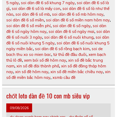
5 ngày
,
soi dàn đề 6 số khung 7 ngày
,
soi dàn đề 6 số là
gì
,
soi dàn đề 6 số là mấy con
,
soi dàn đề 6 số là như thế
nào
,
soi dàn đề 6 số mb
,
soi dàn đề 6 số mb hôm nay
,
soi dàn đề 6 số miền
,
soi dàn đề 6 số miền nam hôm nay
,
soi dàn đề 6 số miễn phí
,
soi dàn đề 6 số ngày
,
soi dàn
đề 6 số ngày hôm nay
,
soi dàn đề 6 số ngày mai
,
soi dàn
đề 6 số nuôi 3 ngày
,
soi dàn đề 6 số nuôi khung
,
soi dàn
đề 6 số nuôi khung 5 ngày
,
soi dàn đề 6 số nuôi khung 5
ngày miền bắc
,
soi dàn đề 6 số rồng bạch kim
,
soi de
bach thu xo so mien bac
,
tứ thủ đề đầu đuôi
,
xem bạch
thủ lô đề
,
xem bói số đề hôm nay
,
xin số đề bắc trung
nam
,
xin số đề đài thành phố
,
xin số đề đồng tháp hôm
nay
,
xin số đề hôm nay
,
xin số đề miền bắc chiều nay
,
xin
số đề miền bắc hôm nay
,
xsmb cầu đề
chốt loto dàn đề 10 con mb siêu vip
09/08/2026
du doan xsmb hom nay chinh xac - dự đoán xổ số