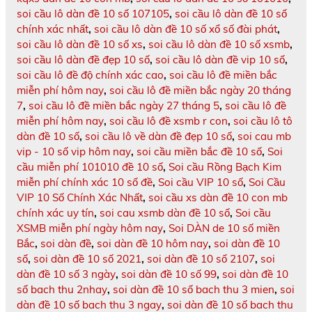
soi cầu lô dàn đề 10 số 107105
,
soi cầu lô dàn đề 10 số
chính xác nhất
,
soi cầu lô dàn đề 10 số xổ số đài phát
,
soi cầu lô dàn đề 10 số xs
,
soi cầu lô dàn đề 10 số xsmb
,
soi cầu lô dàn đề đẹp 10 số
,
soi cầu lô dàn đề vip 10 số
,
soi cầu lô đề độ chính xác cao
,
soi cầu lô đề miền bắc
miễn phí hôm nay
,
soi cầu lô đề miền bắc ngày 20 tháng
7
,
soi cầu lô đề miền bắc ngày 27 tháng 5
,
soi cầu lô đề
miễn phí hôm nay
,
soi cầu lô đề xsmb r con
,
soi cầu lô tô
dàn đề 10 số
,
soi cầu lô về dàn đề đẹp 10 số
,
soi cau mb
vip - 10 số vip hôm nay
,
soi cầu miền bắc đề 10 số
,
Soi
cầu miễn phí 101010 đề 10 số
,
Soi cầu Rồng Bạch Kim
miễn phí chính xác 10 số đề
,
Soi cầu VIP 10 số
,
Soi Cầu
VIP 10 Số Chính Xác Nhất
,
soi cầu xs dàn đề 10 con mb
chính xác uy tín
,
soi cau xsmb dàn đề 10 số
,
Soi cầu
XSMB miễn phí ngày hôm nay
,
Soi DÀN de 10 số miền
Bắc
,
soi dàn đề
,
soi dàn đề 10 hôm nay
,
soi dàn đề 10
số
,
soi dàn đề 10 số 2021
,
soi dàn đề 10 số 2107
,
soi
dàn đề 10 số 3 ngày
,
soi dàn đề 10 số 99
,
soi dàn đề 10
số bach thu 2nhay
,
soi dàn đề 10 số bach thu 3 mien
,
soi
dàn đề 10 số bach thu 3 ngay
,
soi dàn đề 10 số bach thu