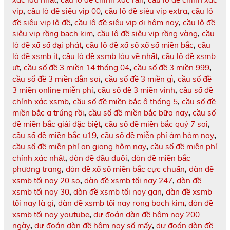
vip
,
cầu lô đề siêu vip 00
,
cầu lô đề siêu vip extra
,
cầu lô
đề siêu vip lô đề
,
cầu lô đề siêu vip ơi hôm nay
,
cầu lô đề
siêu vip rồng bạch kim
,
cầu lô đề siêu vip rồng vàng
,
cầu
lô đề xổ số đại phát
,
cầu lô đề xổ số xổ số miền bắc
,
cầu
lô đề xsmb it
,
cầu lô đề xsmb lâu về nhất
,
cầu lô đề xsmb
ưt
,
cầu số đề 3 miền 14 tháng 04
,
cầu số đề 3 miền 999
,
cầu số đề 3 miền dẫn soi
,
cầu số đề 3 miền gì
,
cầu số đề
3 miền online miễn phí
,
cầu số đề 3 miền vinh
,
cầu số đề
chính xác xsmb
,
cầu số đề miền bắc â tháng 5
,
cầu số đề
miền bắc a trúng rồi
,
cầu số đề miền bắc bữa nay
,
cầu số
đề miền bắc giải đặc biệt
,
cầu số đề miền bắc quý 7 soi
,
cầu số đề miền bắc u19
,
cầu số đề miễn phí âm hôm nay
,
cầu số đề miễn phí an giang hôm nay
,
cầu số đề miễn phí
chính xác nhất
,
dàn đề đầu đuôi
,
dàn đề miền bắc
phương trang
,
dàn đề xổ số miền bắc cực chuẩn
,
dàn đề
xsmb tối nay 20 so
,
dàn đề xsmb tối nay 247
,
dàn đề
xsmb tối nay 30
,
dàn đề xsmb tối nay gan
,
dàn đề xsmb
tối nay là gì
,
dàn đề xsmb tối nay rong bach kim
,
dàn đề
xsmb tối nay youtube
,
dự đoán dàn đề hôm nay 200
ngày
,
dự đoán dàn đề hôm nay số mấy
,
dự đoán dàn đề