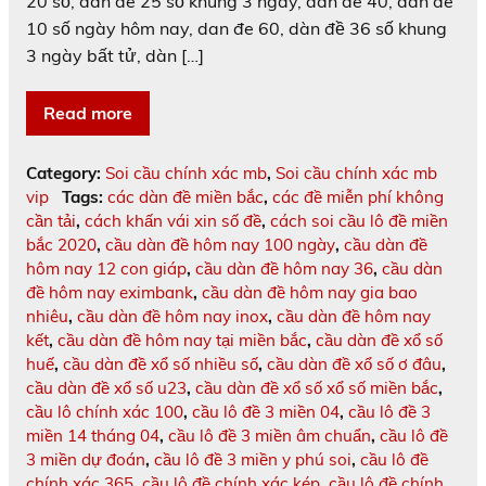
20 số, dàn de 25 số khung 3 ngày, dan de 40, dàn de
10 số ngày hôm nay, dan đe 60, dàn đề 36 số khung
3 ngày bất tử, dàn […]
Read more
Category:
Soi cầu chính xác mb
,
Soi cầu chính xác mb
vip
Tags:
các dàn đề miền bắc
,
các đề miễn phí không
cần tải
,
cách khấn vái xin số đề
,
cách soi cầu lô đề miền
bắc 2020
,
cầu dàn đề hôm nay 100 ngày
,
cầu dàn đề
hôm nay 12 con giáp
,
cầu dàn đề hôm nay 36
,
cầu dàn
đề hôm nay eximbank
,
cầu dàn đề hôm nay gia bao
nhiêu
,
cầu dàn đề hôm nay inox
,
cầu dàn đề hôm nay
kết
,
cầu dàn đề hôm nay tại miền bắc
,
cầu dàn đề xổ số
huế
,
cầu dàn đề xổ số nhiều số
,
cầu dàn đề xổ số ơ đâu
,
cầu dàn đề xổ số u23
,
cầu dàn đề xổ số xổ số miền bắc
,
cầu lô chính xác 100
,
cầu lô đề 3 miền 04
,
cầu lô đề 3
miền 14 tháng 04
,
cầu lô đề 3 miền âm chuẩn
,
cầu lô đề
3 miền dự đoán
,
cầu lô đề 3 miền y phú soi
,
cầu lô đề
chính xác 365
,
cầu lô đề chính xác kép
,
cầu lô đề chính