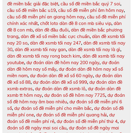
đề miền bắc giải đặc biệt
,
cầu số đề miền bắc quý 7 soi
,
cầu số đề miền bắc u19
,
cầu số đề miễn phí âm hôm nay
,
cầu số đề miễn phí an giang hôm nay
,
cầu số đề miễn phí
chính xác nhất
,
chốt loto dàn đề 8 con mb siêu vip
,
dàn
đề 8 con mb
,
dàn đề đầu đuôi
,
dàn đề miền bắc phương
trang
,
dàn đề xổ số miền bắc cực chuẩn
,
dàn đề xsmb tối
nay 20 so
,
dàn đề xsmb tối nay 247
,
dàn đề xsmb tối nay
30
,
dàn đề xsmb tối nay gan
,
dàn đề xsmb tối nay là gì
,
dàn đề xsmb tối nay rong bach kim
,
dàn đề xsmb tối nay
youtube
,
dự đoán dàn đề hôm nay 200 ngày
,
dự đoán
dàn đề hôm nay số mấy
,
dự đoán dàn đề hôm nay xổ số
miền nam
,
dự đoán dàn đề xổ số 60 ngày
,
dự đoán dàn
đề xổ số 88
,
dự đoán dàn đề xổ số 999
,
dự đoán dàn đề
xsmb extras
,
dự đoán dàn đề xsmb lô
,
dự đoán dàn đề
xsmb tt hôm nay
,
dự đoán số đề hôm nay 7725
,
dự đoán
số đề hôm nay âm bao nhiêu
,
dự đoán số đề miễn phí 6
số
,
dự đoán số đề miễn phí cho miền bắc
,
dự đoán số đề
miễn phí one
,
dự đoán số đề miễn phí quang hải
,
dự
đoán số đề miễn phí rẻ
,
dự đoán số đề miễn phí thứ 4
,
dự
đoán số đề ngày mai soi cầu
,
dự đoán số đề ngày mai