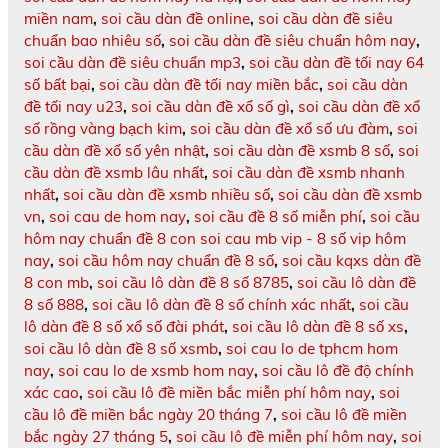
miền nam
,
soi cầu dàn đề online
,
soi cầu dàn đề siêu
chuẩn bao nhiêu số
,
soi cầu dàn đề siêu chuẩn hôm nay
,
soi cầu dàn đề siêu chuẩn mp3
,
soi cầu dàn đề tối nay 64
số bất bại
,
soi cầu dàn đề tối nay miền bắc
,
soi cầu dàn
đề tối nay u23
,
soi cầu dàn đề xổ số gì
,
soi cầu dàn đề xổ
số rồng vàng bạch kim
,
soi cầu dàn đề xổ số ưu đàm
,
soi
cầu dàn đề xổ số yên nhật
,
soi cầu dàn đề xsmb 8 số
,
soi
cầu dàn đề xsmb lâu nhất
,
soi cầu dàn đề xsmb nhanh
nhất
,
soi cầu dàn đề xsmb nhiều số
,
soi cầu dàn đề xsmb
vn
,
soi cau de hom nay
,
soi cầu đề 8 số miễn phí
,
soi cầu
hôm nay chuẩn đề 8 con soi cau mb vip - 8 số vip hôm
nay
,
soi cầu hôm nay chuẩn đề 8 số
,
soi cầu kqxs dàn đề
8 con mb
,
soi cầu lô dàn đề 8 số 8785
,
soi cầu lô dàn đề
8 số 888
,
soi cầu lô dàn đề 8 số chính xác nhất
,
soi cầu
lô dàn đề 8 số xổ số đài phát
,
soi cầu lô dàn đề 8 số xs
,
soi cầu lô dàn đề 8 số xsmb
,
soi cau lo de tphcm hom
nay
,
soi cau lo de xsmb hom nay
,
soi cầu lô đề độ chính
xác cao
,
soi cầu lô đề miền bắc miễn phí hôm nay
,
soi
cầu lô đề miền bắc ngày 20 tháng 7
,
soi cầu lô đề miền
bắc ngày 27 tháng 5
,
soi cầu lô đề miễn phí hôm nay
,
soi