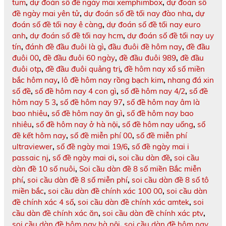
tum
,
dự đoán số đề ngày mai xemphimbox
,
dự đoán số
đề ngày mai yên tử
,
dự đoán số đề tối nay đào nha
,
dự
đoán số đề tối nay ê càng
,
dự đoán số đề tối nay euro
anh
,
dự đoán số đề tối nay hcm
,
dự đoán số đề tối nay uy
tín
,
đánh đề đầu đuôi là gì
,
đầu đuôi đề hôm nay
,
đề đầu
đuôi 00
,
đề đầu đuôi 60 ngày
,
đề đầu đuôi 989
,
đề đầu
đuôi otp
,
đề đầu đuôi quảng trị
,
đề hôm nay xổ số miền
bắc hôm nay
,
lô đề hôm nay rồng bạch kim
,
nhang đá xin
số đề
,
số đề hôm nay 4 con gì
,
số đề hôm nay 4/2
,
số đề
hôm nay 5 3
,
số đề hôm nay 97
,
số đề hôm nay âm là
bao nhiêu
,
số đề hôm nay ăn gì
,
số đề hôm nay bao
nhiêu
,
số đề hôm nay ở hà nội
,
số đề hôm nay uống
,
số
đề kết hôm nay
,
số đề miễn phí 00
,
số đề miễn phí
ultraviewer
,
số đề ngày mai 19/6
,
số đề ngày mai i
passaic nj
,
số đề ngày mai ơi
,
soi cầu dàn đề
,
soi cầu
dàn đề 10 số nuôi
,
Soi cầu dàn đề 8 số miền Bắc miễn
phí
,
soi cầu dàn đề 8 số miễn phí
,
soi cầu dàn đề 8 số tô
miền bắc
,
soi cầu dàn đề chính xác 100 00
,
soi cầu dàn
đề chính xác 4 số
,
soi cầu dàn đề chính xác amtek
,
soi
cầu dàn đề chính xác ăn
,
soi cầu dàn đề chính xác ptv
,
soi cầu dàn đề hôm nay hà nội
,
soi cầu dàn đề hôm nay