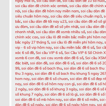
ngày mai ơi
,
soi cầu dàn đề
,
soi cầu dàn đề 10 số nuôi
soi cầu dàn đề chính xác amtek
,
soi cầu dàn đề chính 
nội
,
soi cầu dàn đề hôm nay miền nam
,
soi cầu dàn đề 
siêu chuẩn hôm nay
,
soi cầu dàn đề siêu chuẩn mp3
,
s
bắc
,
soi cầu dàn đề tối nay u23
,
soi cầu dàn đề xổ số g
ưu đàm
,
soi cầu dàn đề xổ số yên nhật
,
soi cầu dàn đề
nhanh nhất
,
soi cầu dàn đề xsmb nhiều số
,
soi cầu dà
chính xác cao
,
soi cầu lô đề miền bắc miễn phí hôm na
bắc ngày 27 tháng 5
,
soi cầu lô đề miễn phí hôm nay
,
vip - 6 số vip hôm nay
,
soi cầu miền bắc đề 6 số
,
Soi c
xác 6 số đề
,
Soi cầu VIP 6 số
,
Soi Cầu VIP 6 Số Chính 
xsmb 6 con đề
,
soi cau xsmb dàn đề 6 số
,
Soi cầu XSM
đặc biệt
,
soi dàn đề
,
soi dàn đề 6 số
,
soi dàn đề 6 số 2
99
,
soi dàn đề 6 số bach thu
,
soi dàn đề 6 số bach thu
thu 3 ngay
,
soi dàn đề 6 số bach thu khung 5 ngay 26
hom nay
,
soi dàn đề 6 số chuan
,
soi dàn đề 6 số đẹp 
nay
,
soi dàn đề 6 số hôm nay con gì
,
soi dàn đề 6 số 
2 ngày
,
soi dàn đề 6 số khung 3 ngày
,
soi dàn đề 6 số
số khung 7 ngày
,
soi dàn đề 6 số là gì
,
soi dàn đề 6 số
soi dàn đề 6 số mb hôm nay
,
soi dàn đề 6 số miền
,
soi
dàn đề 6 số ngày
,
soi dàn đề 6 số ngày hôm nay
,
soi d