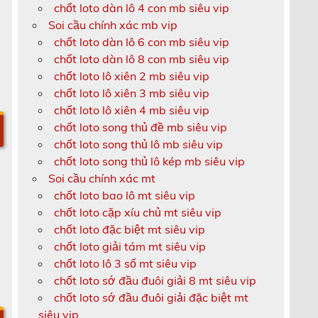
chốt loto dàn lô 4 con mb siêu vip
Soi cầu chính xác mb vip
chốt loto dàn lô 6 con mb siêu vip
chốt loto dàn lô 8 con mb siêu vip
chốt loto lô xiên 2 mb siêu vip
chốt loto lô xiên 3 mb siêu vip
chốt loto lô xiên 4 mb siêu vip
chốt loto song thủ đề mb siêu vip
chốt loto song thủ lô mb siêu vip
chốt loto song thủ lô kép mb siêu vip
Soi cầu chính xác mt
chốt loto bao lô mt siêu vip
chốt loto cặp xíu chủ mt siêu vip
chốt loto đặc biệt mt siêu vip
chốt loto giải tám mt siêu vip
chốt loto lô 3 số mt siêu vip
chốt loto sớ đầu đuôi giải 8 mt siêu vip
chốt loto sớ đầu đuôi giải đặc biệt mt
siêu vip