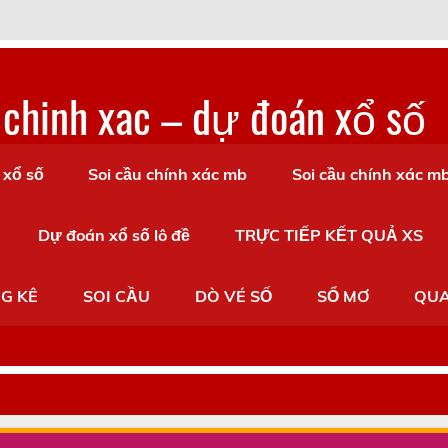
chinh xac – dự đoán xổ số
số
 xổ số
Soi cầu chính xác mb
Soi cầu chính xác mb
Dự đoán xổ số lô đề
TRỰC TIẾP KẾT QUẢ XS
G KÊ
SOI CẦU
DÒ VÉ SỐ
SỔ MƠ
QUA