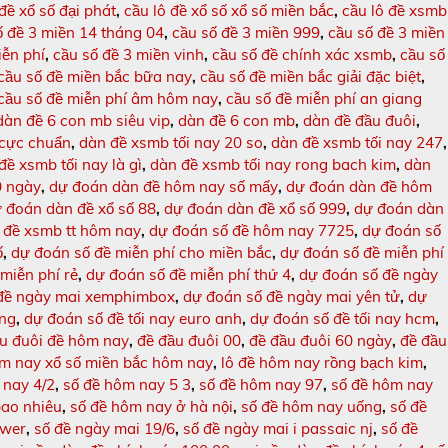
 đề xổ số đại phát
,
cầu lô đề xổ số xổ số miền bắc
,
cầu lô đề xsmb
ố đề 3 miền 14 tháng 04
,
cầu số đề 3 miền 999
,
cầu số đề 3 miền
iễn phí
,
cầu số đề 3 miền vinh
,
cầu số đề chính xác xsmb
,
cầu số
cầu số đề miền bắc bữa nay
,
cầu số đề miền bắc giải đặc biệt
,
cầu số đề miễn phí âm hôm nay
,
cầu số đề miễn phí an giang
 dàn đề 6 con mb siêu vip
,
dàn đề 6 con mb
,
dàn đề đầu đuôi
,
 cực chuẩn
,
dàn đề xsmb tối nay 20 so
,
dàn đề xsmb tối nay 247
,
đề xsmb tối nay là gì
,
dàn đề xsmb tối nay rong bach kim
,
dàn
0 ngày
,
dự đoán dàn đề hôm nay số mấy
,
dự đoán dàn đề hôm
 đoán dàn đề xổ số 88
,
dự đoán dàn đề xổ số 999
,
dự đoán dàn
 đề xsmb tt hôm nay
,
dự đoán số đề hôm nay 7725
,
dự đoán số
ố
,
dự đoán số đề miễn phí cho miền bắc
,
dự đoán số đề miễn phí
miễn phí rẻ
,
dự đoán số đề miễn phí thứ 4
,
dự đoán số đề ngày
đề ngày mai xemphimbox
,
dự đoán số đề ngày mai yên tử
,
dự
àng
,
dự đoán số đề tối nay euro anh
,
dự đoán số đề tối nay hcm
,
u đuôi đề hôm nay
,
đề đầu đuôi 00
,
đề đầu đuôi 60 ngày
,
đề đầu
m nay xổ số miền bắc hôm nay
,
lô đề hôm nay rồng bạch kim
,
 nay 4/2
,
số đề hôm nay 5 3
,
số đề hôm nay 97
,
số đề hôm nay
bao nhiêu
,
số đề hôm nay ở hà nội
,
số đề hôm nay uống
,
số đề
ewer
,
số đề ngày mai 19/6
,
số đề ngày mai i passaic nj
,
số đề