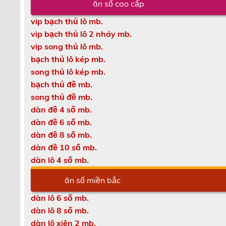
ăn số cao cấp
vip bạch thủ lô mb.
vip bạch thủ lô 2 nháy mb.
vip song thủ lô mb.
bạch thủ lô kép mb.
song thủ lô kép mb.
bạch thủ đề mb.
song thủ đề mb.
dàn đề 4 số mb.
dàn đề 6 số mb.
dàn đề 8 số mb.
dàn đề 10 số mb.
dàn lô 4 số mb.
ăn số miền bắc
dàn lô 6 số mb.
dàn lô 8 số mb.
dàn lô xiên 2 mb.