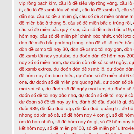
vip rồng bạch kim
,
cầu lô đề siêu vip rồng vàng
,
cầu lô
it
,
cầu lô đề xsmb lâu về nhất
,
cầu lô đề xsmb ưt
,
cầu s
dẫn soi
,
cầu số đề 3 miền gì
,
cầu số đề 3 miền online m
đề miền bắc â tháng 5
,
cầu số đề miền bắc a trúng rồi
,
cầu số đề miền bắc quý 7 soi
,
cầu số đề miền bắc u19
,
hôm nay
,
cầu số đề miễn phí chính xác nhất
,
chốt loto
dàn đề miền bắc phương trang
,
dàn đề xổ số miền bắc
dàn đề xsmb tối nay 30
,
dàn đề xsmb tối nay gan
,
dàn 
đề xsmb tối nay youtube
,
dự đoán dàn đề hôm nay 20
nay xổ số miền nam
,
dự đoán dàn đề xổ số 60 ngày
,
dự
đề xsmb extras
,
dự đoán dàn đề xsmb lô
,
dự đoán dàn
đề hôm nay âm bao nhiêu
,
dự đoán số đề miễn phí 6 s
one
,
dự đoán số đề miễn phí quang hải
,
dự đoán số đề 
mai soi cầu
,
dự đoán số đề ngày mai tum
,
dự đoán số 
đoán số đề tối nay đào nha
,
dự đoán số đề tối nay ê c
dự đoán số đề tối nay uy tín
,
đánh đề đầu đuôi là gì
,
đầ
đuôi 989
,
đề đầu đuôi otp
,
đề đầu đuôi quảng trị
,
đề hô
nhang đá xin số đề
,
số đề hôm nay 4 con gì
,
số đề hôm
âm là bao nhiêu
,
số đề hôm nay ăn gì
,
số đề hôm nay 
kết hôm nay
,
số đề miễn phí 00
,
số đề miễn phí ultravi