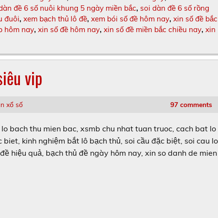
 dàn đề 6 số nuôi khung 5 ngày miền bắc
,
soi dàn đề 6 số rồng
u đuôi
,
xem bạch thủ lô đề
,
xem bói số đề hôm nay
,
xin số đề bắc
áp hôm nay
,
xin số đề hôm nay
,
xin số đề miền bắc chiều nay
,
xin
iêu vip
n xổ số
97 comments
i lo bach thu mien bac, xsmb chu nhat tuan truoc, cach bat lo
biet, kinh nghiệm bắt lô bạch thủ, soi cầu đặc biệt, soi cau l
 đề hiệu quả, bạch thủ đề ngày hôm nay, xin so danh de mien