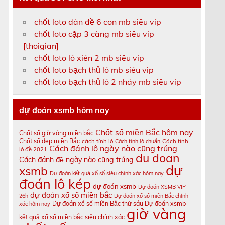
chốt loto dàn đề 6 con mb siêu vip
chốt loto cặp 3 càng mb siêu vip
[thoigian]
chốt loto lô xiên 2 mb siêu vip
chốt loto bạch thủ lô mb siêu vip
chốt loto bạch thủ lô 2 nháy mb siêu vip
dự đoán xsmb hôm nay
Chốt số miền Bắc hôm nay
Chốt số giờ vàng miền bắc
Chốt số đẹp miền Bắc
cách tính lô
Cách tính lô chuẩn
Cách tính
Cách đánh lô ngày nào cũng trúng
lô đề 2021
du doan
Cách đánh đề ngày nào cũng trúng
dự
xsmb
Dự đoán kết quả xổ số siêu chính xác hôm nay
đoán lô kép
dự đoán xsmb
Dự đoán XSMB VIP
dự đoán xổ số miền bắc
26h
Dự đoán xổ số miền Bắc chính
Dự đoán xổ số miền Bắc thứ sáu Dự đoán xsmb
xác hôm nay
giờ vàng
kết quả xổ số miền bắc siêu chính xác