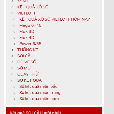
XSMT
KẾT QUẢ XỔ SỐ
VIETLOTT
KẾT QUẢ XỔ SỐ VIETLOTT HÔM NAY
Mega 6×45
Max 3D
Max 4D
Power 6/55
THỐNG KÊ
SOI CẦU
DÒ VÉ SỐ
SỔ MƠ
QUAY THỬ
SỐ KẾT QUẢ
Số kết quả miền bắc
Số kết quả miền trung
Số kết quả miền nam
Kết quả SOI CẦU mới nhất