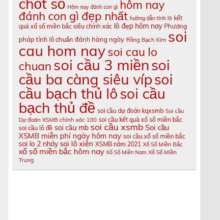
chốt số
,
hôm nay
Hôm nay đánh con gì
đánh con gì đẹp nhất
kết
hướng dẫn tính lô
lô đẹp hôm nay
Phương
quả xổ số miền bắc siêu chính xác
soi
pháp tính lô chuẩn đánh hàng ngày
Rồng Bạch Kim
cau hom nay
soi cau lo
soi cầu 3 miền
soi
chuan
cầu ba càng siêu víp
soi
cầu bạch thủ lô
soi cầu
bạch thủ đề
soi cầu dự đoán kqxsmb
Soi cầu
soi cầu kết quả xổ số miền bắc
Dự đoán XSMB chính xác 100
soi cầu xsmb
Soi cầu
soi cầu mb
soi cầu lô đề
XSMB miễn phí ngày hôm nay
soi cầu xổ số miền bắc
soi lô xiên
soi lo 2 nháy
XSMB năm 2021
Xổ Số Miền Bắc
xổ số miền bắc hôm nay
Xổ Số Miền Nam
Xổ Số Miền
Trung