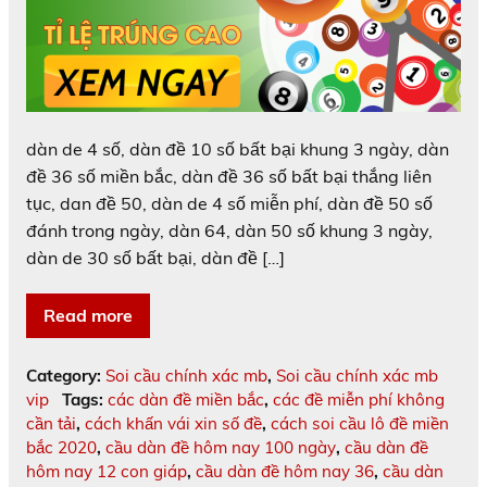
dàn de 4 số, dàn đề 10 số bất bại khung 3 ngày, dàn
đề 36 số miền bắc, dàn đề 36 số bất bại thắng liên
tục, dan đề 50, dàn de 4 số miễn phí, dàn đề 50 số
đánh trong ngày, dàn 64, dàn 50 số khung 3 ngày,
dàn de 30 số bất bại, dàn đề […]
Read more
Category:
Soi cầu chính xác mb
,
Soi cầu chính xác mb
vip
Tags:
các dàn đề miền bắc
,
các đề miễn phí không
cần tải
,
cách khấn vái xin số đề
,
cách soi cầu lô đề miền
bắc 2020
,
cầu dàn đề hôm nay 100 ngày
,
cầu dàn đề
hôm nay 12 con giáp
,
cầu dàn đề hôm nay 36
,
cầu dàn