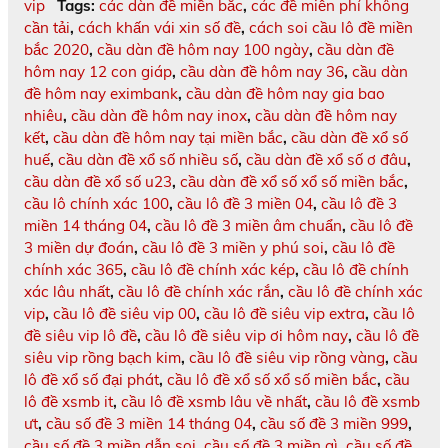
vip
Tags:
các dàn đề miền bắc
,
các đề miễn phí không
cần tải
,
cách khấn vái xin số đề
,
cách soi cầu lô đề miền
bắc 2020
,
cầu dàn đề hôm nay 100 ngày
,
cầu dàn đề
hôm nay 12 con giáp
,
cầu dàn đề hôm nay 36
,
cầu dàn
đề hôm nay eximbank
,
cầu dàn đề hôm nay gia bao
nhiêu
,
cầu dàn đề hôm nay inox
,
cầu dàn đề hôm nay
kết
,
cầu dàn đề hôm nay tại miền bắc
,
cầu dàn đề xổ số
huế
,
cầu dàn đề xổ số nhiều số
,
cầu dàn đề xổ số ơ đâu
,
cầu dàn đề xổ số u23
,
cầu dàn đề xổ số xổ số miền bắc
,
cầu lô chính xác 100
,
cầu lô đề 3 miền 04
,
cầu lô đề 3
miền 14 tháng 04
,
cầu lô đề 3 miền âm chuẩn
,
cầu lô đề
3 miền dự đoán
,
cầu lô đề 3 miền y phú soi
,
cầu lô đề
chính xác 365
,
cầu lô đề chính xác kép
,
cầu lô đề chính
xác lâu nhất
,
cầu lô đề chính xác rắn
,
cầu lô đề chính xác
vip
,
cầu lô đề siêu vip 00
,
cầu lô đề siêu vip extra
,
cầu lô
đề siêu vip lô đề
,
cầu lô đề siêu vip ơi hôm nay
,
cầu lô đề
siêu vip rồng bạch kim
,
cầu lô đề siêu vip rồng vàng
,
cầu
lô đề xổ số đại phát
,
cầu lô đề xổ số xổ số miền bắc
,
cầu
lô đề xsmb it
,
cầu lô đề xsmb lâu về nhất
,
cầu lô đề xsmb
ưt
,
cầu số đề 3 miền 14 tháng 04
,
cầu số đề 3 miền 999
,
cầu số đề 3 miền dẫn soi
,
cầu số đề 3 miền gì
,
cầu số đề