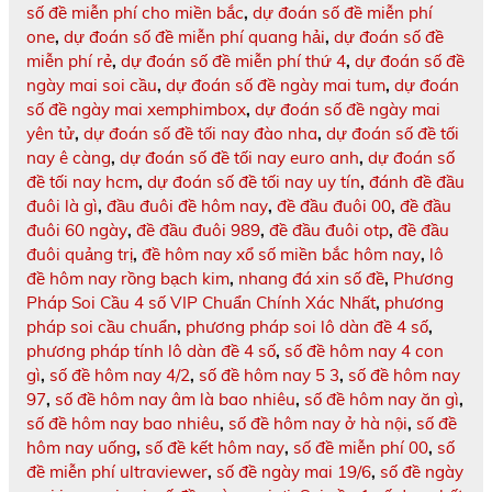
số đề miễn phí cho miền bắc
,
dự đoán số đề miễn phí
one
,
dự đoán số đề miễn phí quang hải
,
dự đoán số đề
miễn phí rẻ
,
dự đoán số đề miễn phí thứ 4
,
dự đoán số đề
ngày mai soi cầu
,
dự đoán số đề ngày mai tum
,
dự đoán
số đề ngày mai xemphimbox
,
dự đoán số đề ngày mai
yên tử
,
dự đoán số đề tối nay đào nha
,
dự đoán số đề tối
nay ê càng
,
dự đoán số đề tối nay euro anh
,
dự đoán số
đề tối nay hcm
,
dự đoán số đề tối nay uy tín
,
đánh đề đầu
đuôi là gì
,
đầu đuôi đề hôm nay
,
đề đầu đuôi 00
,
đề đầu
đuôi 60 ngày
,
đề đầu đuôi 989
,
đề đầu đuôi otp
,
đề đầu
đuôi quảng trị
,
đề hôm nay xổ số miền bắc hôm nay
,
lô
đề hôm nay rồng bạch kim
,
nhang đá xin số đề
,
Phương
Pháp Soi Cầu 4 số VIP Chuẩn Chính Xác Nhất
,
phương
pháp soi cầu chuẩn
,
phương pháp soi lô dàn đề 4 số
,
phương pháp tính lô dàn đề 4 số
,
số đề hôm nay 4 con
gì
,
số đề hôm nay 4/2
,
số đề hôm nay 5 3
,
số đề hôm nay
97
,
số đề hôm nay âm là bao nhiêu
,
số đề hôm nay ăn gì
,
số đề hôm nay bao nhiêu
,
số đề hôm nay ở hà nội
,
số đề
hôm nay uống
,
số đề kết hôm nay
,
số đề miễn phí 00
,
số
đề miễn phí ultraviewer
,
số đề ngày mai 19/6
,
số đề ngày