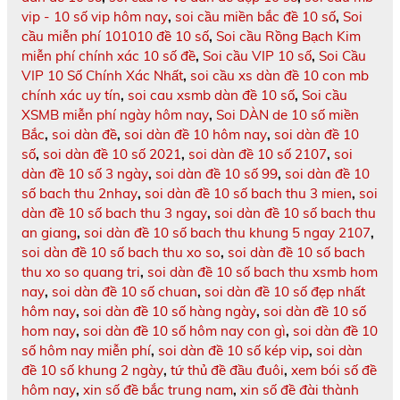
vip - 10 số vip hôm nay
,
soi cầu miền bắc đề 10 số
,
Soi
cầu miễn phí 101010 đề 10 số
,
Soi cầu Rồng Bạch Kim
miễn phí chính xác 10 số đề
,
Soi cầu VIP 10 số
,
Soi Cầu
VIP 10 Số Chính Xác Nhất
,
soi cầu xs dàn đề 10 con mb
chính xác uy tín
,
soi cau xsmb dàn đề 10 số
,
Soi cầu
XSMB miễn phí ngày hôm nay
,
Soi DÀN de 10 số miền
Bắc
,
soi dàn đề
,
soi dàn đề 10 hôm nay
,
soi dàn đề 10
số
,
soi dàn đề 10 số 2021
,
soi dàn đề 10 số 2107
,
soi
dàn đề 10 số 3 ngày
,
soi dàn đề 10 số 99
,
soi dàn đề 10
số bach thu 2nhay
,
soi dàn đề 10 số bach thu 3 mien
,
soi
dàn đề 10 số bach thu 3 ngay
,
soi dàn đề 10 số bach thu
an giang
,
soi dàn đề 10 số bach thu khung 5 ngay 2107
,
soi dàn đề 10 số bach thu xo so
,
soi dàn đề 10 số bach
thu xo so quang tri
,
soi dàn đề 10 số bach thu xsmb hom
nay
,
soi dàn đề 10 số chuan
,
soi dàn đề 10 số đẹp nhất
hôm nay
,
soi dàn đề 10 số hàng ngày
,
soi dàn đề 10 số
hom nay
,
soi dàn đề 10 số hôm nay con gì
,
soi dàn đề 10
số hôm nay miễn phí
,
soi dàn đề 10 số kép vip
,
soi dàn
đề 10 số khung 2 ngày
,
tứ thủ đề đầu đuôi
,
xem bói số đề
hôm nay
,
xin số đề bắc trung nam
,
xin số đề đài thành