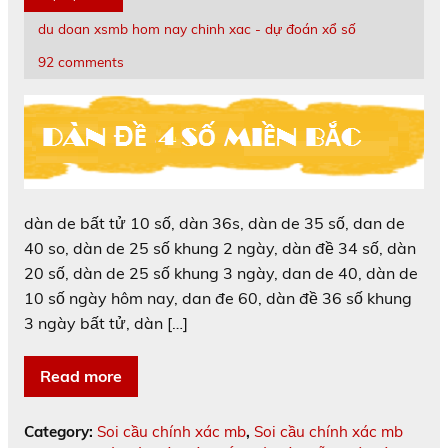
du doan xsmb hom nay chinh xac - dự đoán xổ số
92 comments
dàn de bất tử 10 số, dàn 36s, dàn de 35 số, dan de
40 so, dàn de 25 số khung 2 ngày, dàn đề 34 số, dàn
20 số, dàn de 25 số khung 3 ngày, dan de 40, dàn de
10 số ngày hôm nay, dan đe 60, dàn đề 36 số khung
3 ngày bất tử, dàn […]
Read more
Category:
Soi cầu chính xác mb
,
Soi cầu chính xác mb