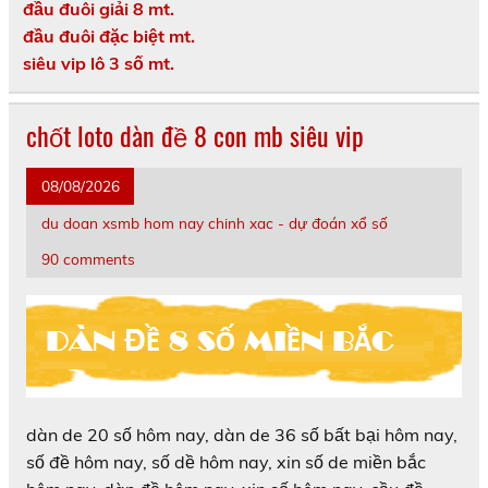
đầu đuôi giải 8 mt.
đầu đuôi đặc biệt mt.
siêu vip lô 3 số mt.
chốt loto dàn đề 8 con mb siêu vip
08/08/2026
du doan xsmb hom nay chinh xac - dự đoán xổ số
90 comments
dàn de 20 số hôm nay, dàn de 36 số bất bại hôm nay,
số đề hôm nay, số dề hôm nay, xin số de miền bắc