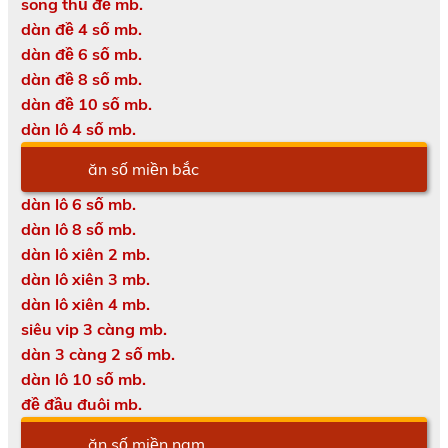
song thủ đề mb.
dàn đề 4 số mb.
dàn đề 6 số mb.
dàn đề 8 số mb.
dàn đề 10 số mb.
dàn lô 4 số mb.
ăn số miền bắc
dàn lô 6 số mb.
dàn lô 8 số mb.
dàn lô xiên 2 mb.
dàn lô xiên 3 mb.
dàn lô xiên 4 mb.
siêu vip 3 càng mb.
dàn 3 càng 2 số mb.
dàn lô 10 số mb.
đề đầu đuôi mb.
ăn số miền nam