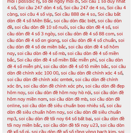
mai i passaic nj
,
số đề ngày mai ơi
,
Soi cầu 1 số duy nhất
4 số
,
Soi cầu 247 dàn 4 số
,
Soi cầu 247 de 4 so
,
Soi cầu 4
càng
,
soi câu 4 số vip
,
Soi cầu 888 de 4 so
,
Soi cầu bắt
dàn đề 4 số Miền Bắc
,
soi cầu dàn đặc biệt
,
soi cầu dàn
đề
,
soi cầu dàn đề 10 số nuôi
,
soi cầu dàn đề 4 số
,
soi
cầu dàn đề 4 số 3 ngày
,
soi cầu dàn đề 4 số 88 com
,
soi
cầu dàn đề 4 số an giang
,
soi cầu dàn đề 4 số chuẩn
,
soi
cầu dàn đề 4 số de miền bắc
,
soi cầu dàn đề 4 số hôm
nay
,
soi cầu dàn đề 4 số mb
,
soi cầu dàn đề 4 số miền
bắc
,
Soi cầu dàn đề 4 số miền Bắc miễn phí
,
soi cầu dàn
đề 4 số miễn phí
,
soi cầu dàn đề 4 số tô miền bắc
,
soi cầu
dàn đề chính xác 100 00
,
soi cầu dàn đề chính xác 4 số
,
soi cầu dàn đề chính xác amtek
,
soi cầu dàn đề chính
xác ăn
,
soi cầu dàn đề chính xác ptv
,
soi cầu dàn đề đẹp
hôm nay
,
soi cầu dàn đề hôm nay hà nội
,
soi cầu dàn đề
hôm nay miền nam
,
soi cầu dàn đề mb
,
soi cầu dàn đề
online
,
soi cầu dàn đề siêu chuẩn bao nhiêu số
,
soi cầu
dàn đề siêu chuẩn hôm nay
,
soi cầu dàn đề siêu chuẩn
mp3
,
soi cầu dàn đề tối nay 64 số bất bại
,
soi cầu dàn đề
tối nay miền bắc
,
soi cầu dàn đề tối nay u23
,
soi cầu dàn
đề xổ số gì
,
soi cầu dàn đề xổ số rồng vàng bạch kim
,
soi