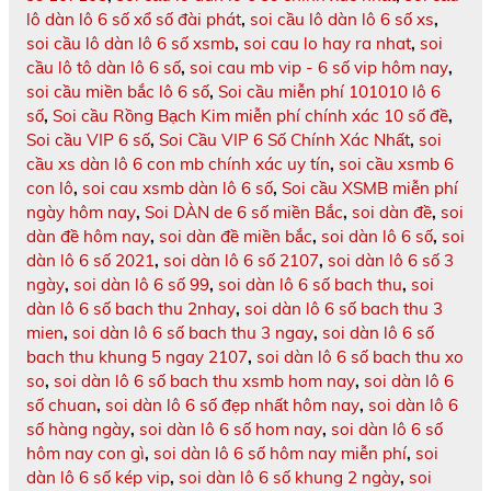
lô dàn lô 6 số xổ số đài phát
,
soi cầu lô dàn lô 6 số xs
,
soi cầu lô dàn lô 6 số xsmb
,
soi cau lo hay ra nhat
,
soi
cầu lô tô dàn lô 6 số
,
soi cau mb vip - 6 số vip hôm nay
,
soi cầu miền bắc lô 6 số
,
Soi cầu miễn phí 101010 lô 6
số
,
Soi cầu Rồng Bạch Kim miễn phí chính xác 10 số đề
,
Soi cầu VIP 6 số
,
Soi Cầu VIP 6 Số Chính Xác Nhất
,
soi
cầu xs dàn lô 6 con mb chính xác uy tín
,
soi cầu xsmb 6
con lô
,
soi cau xsmb dàn lô 6 số
,
Soi cầu XSMB miễn phí
ngày hôm nay
,
Soi DÀN de 6 số miền Bắc
,
soi dàn đề
,
soi
dàn đề hôm nay
,
soi dàn đề miền bắc
,
soi dàn lô 6 số
,
soi
dàn lô 6 số 2021
,
soi dàn lô 6 số 2107
,
soi dàn lô 6 số 3
ngày
,
soi dàn lô 6 số 99
,
soi dàn lô 6 số bach thu
,
soi
dàn lô 6 số bach thu 2nhay
,
soi dàn lô 6 số bach thu 3
mien
,
soi dàn lô 6 số bach thu 3 ngay
,
soi dàn lô 6 số
bach thu khung 5 ngay 2107
,
soi dàn lô 6 số bach thu xo
so
,
soi dàn lô 6 số bach thu xsmb hom nay
,
soi dàn lô 6
số chuan
,
soi dàn lô 6 số đẹp nhất hôm nay
,
soi dàn lô 6
số hàng ngày
,
soi dàn lô 6 số hom nay
,
soi dàn lô 6 số
hôm nay con gì
,
soi dàn lô 6 số hôm nay miễn phí
,
soi
dàn lô 6 số kép vip
,
soi dàn lô 6 số khung 2 ngày
,
soi