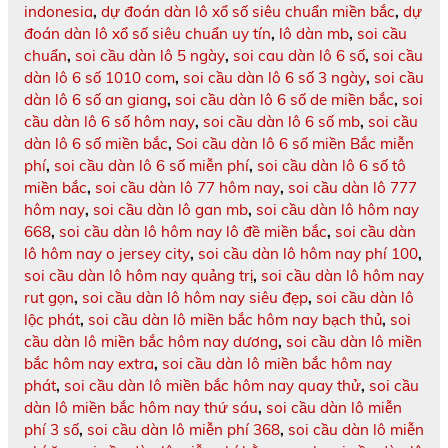
indonesia
,
dự đoán dàn lô xổ số siêu chuẩn miền bắc
,
dự
đoán dàn lô xổ số siêu chuẩn uy tín
,
lô dàn mb
,
soi cầu
chuẩn
,
soi cầu dàn lô 5 ngày
,
soi cau dàn lô 6 số
,
soi cầu
dàn lô 6 số 1010 com
,
soi cầu dàn lô 6 số 3 ngày
,
soi cầu
dàn lô 6 số an giang
,
soi cầu dàn lô 6 số de miền bắc
,
soi
cầu dàn lô 6 số hôm nay
,
soi cầu dàn lô 6 số mb
,
soi cầu
dàn lô 6 số miền bắc
,
Soi cầu dàn lô 6 số miền Bắc miễn
phí
,
soi cầu dàn lô 6 số miễn phí
,
soi cầu dàn lô 6 số tô
miền bắc
,
soi cầu dàn lô 77 hôm nay
,
soi cầu dàn lô 777
hôm nay
,
soi cầu dàn lô gan mb
,
soi cầu dàn lô hôm nay
668
,
soi cầu dàn lô hôm nay lô đề miền bắc
,
soi cầu dàn
lô hôm nay o jersey city
,
soi cầu dàn lô hôm nay phí 100
,
soi cầu dàn lô hôm nay quảng trị
,
soi cầu dàn lô hôm nay
rut gọn
,
soi cầu dàn lô hôm nay siêu đẹp
,
soi cầu dàn lô
lộc phát
,
soi cầu dàn lô miền bắc hôm nay bạch thủ
,
soi
cầu dàn lô miền bắc hôm nay dương
,
soi cầu dàn lô miền
bắc hôm nay extra
,
soi cầu dàn lô miền bắc hôm nay
phát
,
soi cầu dàn lô miền bắc hôm nay quay thử
,
soi cầu
dàn lô miền bắc hôm nay thứ sáu
,
soi cầu dàn lô miễn
phí 3 số
,
soi cầu dàn lô miễn phí 368
,
soi cầu dàn lô miễn