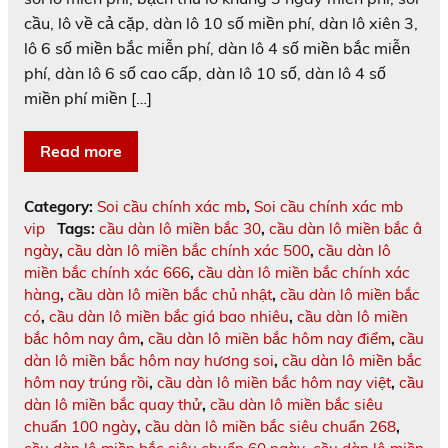
cầu, lô về cả cặp, dàn lô 10 số miền phí, dàn lô xiên 3,
lô 6 số miền bắc miễn phí, dàn lô 4 số miền bắc miễn
phí, dàn lô 6 số cao cấp, dàn lô 10 số, dàn lô 4 số
miền phí miền […]
Read more
Category:
Soi cầu chính xác mb
,
Soi cầu chính xác mb
vip
Tags:
cầu dàn lô miền bắc 30
,
cầu dàn lô miền bắc â
ngày
,
cầu dàn lô miền bắc chính xác 500
,
cầu dàn lô
miền bắc chính xác 666
,
cầu dàn lô miền bắc chính xác
hàng
,
cầu dàn lô miền bắc chủ nhật
,
cầu dàn lô miền bắc
có
,
cầu dàn lô miền bắc giá bao nhiêu
,
cầu dàn lô miền
bắc hôm nay âm
,
cầu dàn lô miền bắc hôm nay điểm
,
cầu
dàn lô miền bắc hôm nay hương soi
,
cầu dàn lô miền bắc
hôm nay trúng rồi
,
cầu dàn lô miền bắc hôm nay việt
,
cầu
dàn lô miền bắc quay thử
,
cầu dàn lô miền bắc siêu
chuẩn 100 ngày
,
cầu dàn lô miền bắc siêu chuẩn 268
,