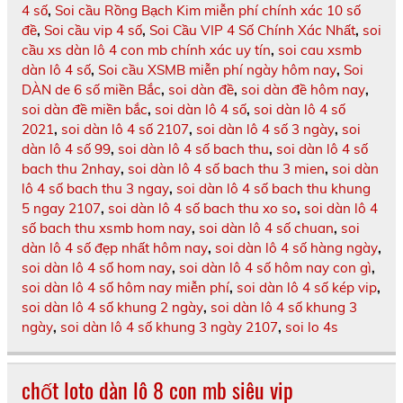
4 số
,
Soi cầu Rồng Bạch Kim miễn phí chính xác 10 số
đề
,
Soi cầu vip 4 số
,
Soi Cầu VIP 4 Số Chính Xác Nhất
,
soi
cầu xs dàn lô 4 con mb chính xác uy tín
,
soi cau xsmb
dàn lô 4 số
,
Soi cầu XSMB miễn phí ngày hôm nay
,
Soi
DÀN de 6 số miền Bắc
,
soi dàn đề
,
soi dàn đề hôm nay
,
soi dàn đề miền bắc
,
soi dàn lô 4 số
,
soi dàn lô 4 số
2021
,
soi dàn lô 4 số 2107
,
soi dàn lô 4 số 3 ngày
,
soi
dàn lô 4 số 99
,
soi dàn lô 4 số bach thu
,
soi dàn lô 4 số
bach thu 2nhay
,
soi dàn lô 4 số bach thu 3 mien
,
soi dàn
lô 4 số bach thu 3 ngay
,
soi dàn lô 4 số bach thu khung
5 ngay 2107
,
soi dàn lô 4 số bach thu xo so
,
soi dàn lô 4
số bach thu xsmb hom nay
,
soi dàn lô 4 số chuan
,
soi
dàn lô 4 số đẹp nhất hôm nay
,
soi dàn lô 4 số hàng ngày
,
soi dàn lô 4 số hom nay
,
soi dàn lô 4 số hôm nay con gì
,
soi dàn lô 4 số hôm nay miễn phí
,
soi dàn lô 4 số kép vip
,
soi dàn lô 4 số khung 2 ngày
,
soi dàn lô 4 số khung 3
ngày
,
soi dàn lô 4 số khung 3 ngày 2107
,
soi lo 4s
chốt loto dàn lô 8 con mb siêu vip