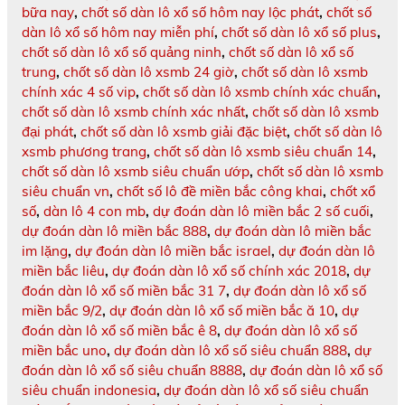
bữa nay
,
chốt số dàn lô xổ số hôm nay lộc phát
,
chốt số
dàn lô xổ số hôm nay miễn phí
,
chốt số dàn lô xổ số plus
,
chốt số dàn lô xổ số quảng ninh
,
chốt số dàn lô xổ số
trung
,
chốt số dàn lô xsmb 24 giờ
,
chốt số dàn lô xsmb
chính xác 4 số vip
,
chốt số dàn lô xsmb chính xác chuẩn
,
chốt số dàn lô xsmb chính xác nhất
,
chốt số dàn lô xsmb
đại phát
,
chốt số dàn lô xsmb giải đặc biệt
,
chốt số dàn lô
xsmb phương trang
,
chốt số dàn lô xsmb siêu chuẩn 14
,
chốt số dàn lô xsmb siêu chuẩn ướp
,
chốt số dàn lô xsmb
siêu chuẩn vn
,
chốt số lô đề miền bắc công khai
,
chốt xổ
số
,
dàn lô 4 con mb
,
dự đoán dàn lô miền bắc 2 số cuối
,
dự đoán dàn lô miền bắc 888
,
dự đoán dàn lô miền bắc
im lặng
,
dự đoán dàn lô miền bắc israel
,
dự đoán dàn lô
miền bắc liêu
,
dự đoán dàn lô xổ số chính xác 2018
,
dự
đoán dàn lô xổ số miền bắc 31 7
,
dự đoán dàn lô xổ số
miền bắc 9/2
,
dự đoán dàn lô xổ số miền bắc ă 10
,
dự
đoán dàn lô xổ số miền bắc ê 8
,
dự đoán dàn lô xổ số
miền bắc uno
,
dự đoán dàn lô xổ số siêu chuẩn 888
,
dự
đoán dàn lô xổ số siêu chuẩn 8888
,
dự đoán dàn lô xổ số
siêu chuẩn indonesia
,
dự đoán dàn lô xổ số siêu chuẩn