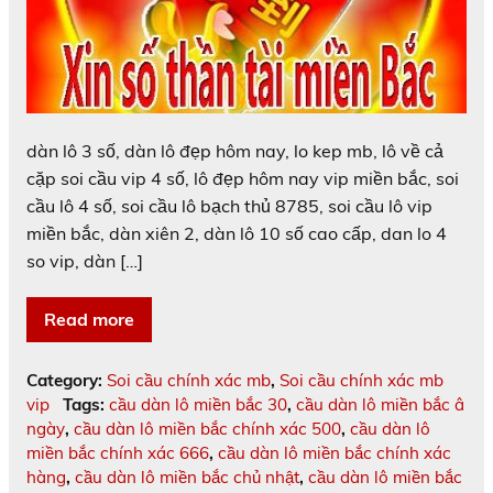
dàn lô 3 số, dàn lô đẹp hôm nay, lo kep mb, lô về cả
cặp soi cầu vip 4 số, lô đẹp hôm nay vip miền bắc, soi
cầu lô 4 số, soi cầu lô bạch thủ 8785, soi cầu lô vip
miền bắc, dàn xiên 2, dàn lô 10 số cao cấp, dan lo 4
so vip, dàn […]
Read more
Category:
Soi cầu chính xác mb
,
Soi cầu chính xác mb
vip
Tags:
cầu dàn lô miền bắc 30
,
cầu dàn lô miền bắc â
ngày
,
cầu dàn lô miền bắc chính xác 500
,
cầu dàn lô
miền bắc chính xác 666
,
cầu dàn lô miền bắc chính xác
hàng
,
cầu dàn lô miền bắc chủ nhật
,
cầu dàn lô miền bắc