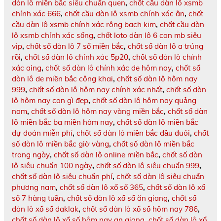
dàn lô miền bắc siêu chuẩn quen
,
chốt cầu dàn lô xsmb
chính xác 666
,
chốt cầu dàn lô xsmb chính xác ân
,
chốt
cầu dàn lô xsmb chính xác rông bach kim
,
chốt cầu dàn
lô xsmb chính xác sống
,
chốt loto dàn lô 6 con mb siêu
vip
,
chốt số dàn lô 7 số miền bắc
,
chốt số dàn lô a trúng
rồi
,
chốt số dàn lô chính xác 5p20
,
chốt số dàn lô chính
xác aing
,
chốt số dàn lô chính xác de hôm nay
,
chốt số
dàn lô de miền bắc công khai
,
chốt số dàn lô hôm nay
999
,
chốt số dàn lô hôm nay chính xác nhất
,
chốt số dàn
lô hôm nay con gì đẹp
,
chốt số dàn lô hôm nay quảng
nam
,
chốt số dàn lô hôm nay vàng miền bắc
,
chốt số dàn
lô miền bắc ba miền hôm nay
,
chốt số dàn lô miền bắc
dự đoán miễn phí
,
chốt số dàn lô miền bắc đầu đuôi
,
chốt
số dàn lô miền bắc giờ vàng
,
chốt số dàn lô miền bắc
trong ngày
,
chốt số dàn lô online miền bắc
,
chốt số dàn
lô siêu chuẩn 100 ngày
,
chốt số dàn lô siêu chuẩn 999
,
chốt số dàn lô siêu chuẩn phí
,
chốt số dàn lô siêu chuẩn
phương nam
,
chốt số dàn lô xổ số 365
,
chốt số dàn lô xổ
số 7 hàng tuần
,
chốt số dàn lô xổ số ăn giang
,
chốt số
dàn lô xổ số daklak
,
chốt số dàn lô xổ số hôm nay 786
,
chốt số dàn lô xổ số hôm nay an giang
,
chốt số dàn lô xổ