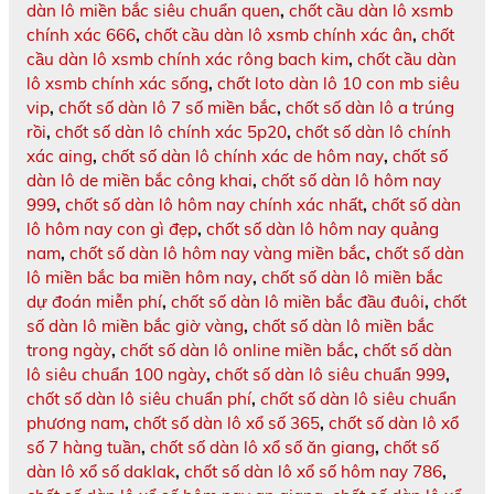
dàn lô miền bắc siêu chuẩn quen
,
chốt cầu dàn lô xsmb
chính xác 666
,
chốt cầu dàn lô xsmb chính xác ân
,
chốt
cầu dàn lô xsmb chính xác rông bach kim
,
chốt cầu dàn
lô xsmb chính xác sống
,
chốt loto dàn lô 10 con mb siêu
vip
,
chốt số dàn lô 7 số miền bắc
,
chốt số dàn lô a trúng
rồi
,
chốt số dàn lô chính xác 5p20
,
chốt số dàn lô chính
xác aing
,
chốt số dàn lô chính xác de hôm nay
,
chốt số
dàn lô de miền bắc công khai
,
chốt số dàn lô hôm nay
999
,
chốt số dàn lô hôm nay chính xác nhất
,
chốt số dàn
lô hôm nay con gì đẹp
,
chốt số dàn lô hôm nay quảng
nam
,
chốt số dàn lô hôm nay vàng miền bắc
,
chốt số dàn
lô miền bắc ba miền hôm nay
,
chốt số dàn lô miền bắc
dự đoán miễn phí
,
chốt số dàn lô miền bắc đầu đuôi
,
chốt
số dàn lô miền bắc giờ vàng
,
chốt số dàn lô miền bắc
trong ngày
,
chốt số dàn lô online miền bắc
,
chốt số dàn
lô siêu chuẩn 100 ngày
,
chốt số dàn lô siêu chuẩn 999
,
chốt số dàn lô siêu chuẩn phí
,
chốt số dàn lô siêu chuẩn
phương nam
,
chốt số dàn lô xổ số 365
,
chốt số dàn lô xổ
số 7 hàng tuần
,
chốt số dàn lô xổ số ăn giang
,
chốt số
dàn lô xổ số daklak
,
chốt số dàn lô xổ số hôm nay 786
,