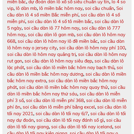
miền bắc
,
dự đoán dàn lô xổ số siêu chuẩn uy tín
,
lo 4 so
vip
,
lô dàn mb
,
lô miền bắc hôm nay
,
soi cầu chuẩn
,
Soi
cầu dàn lô 4 số miền Bắc miễn phí
,
soi cầu dàn lô 4 số
miễn phí
,
soi cầu dàn lô 4 số tô miền bắc
,
soi cầu dàn lô
5 ngày
,
soi cầu dàn lô 77 hôm nay
,
soi cầu dàn lô 777
hôm nay
,
soi cầu dàn lô gan mb
,
soi cầu dàn lô hôm nay
668
,
soi cầu dàn lô hôm nay lô đề miền bắc
,
soi cầu dàn
lô hôm nay o jersey city
,
soi cầu dàn lô hôm nay phí 100
,
soi cầu dàn lô hôm nay quảng trị
,
soi cầu dàn lô hôm nay
rut gọn
,
soi cầu dàn lô hôm nay siêu đẹp
,
soi cầu dàn lô
lộc phát
,
soi cầu dàn lô miền bắc hôm nay bạch thủ
,
soi
cầu dàn lô miền bắc hôm nay dương
,
soi cầu dàn lô miền
bắc hôm nay extra
,
soi cầu dàn lô miền bắc hôm nay
phát
,
soi cầu dàn lô miền bắc hôm nay quay thử
,
soi cầu
dàn lô miền bắc hôm nay thứ sáu
,
soi cầu dàn lô miễn
phí 3 số
,
soi cầu dàn lô miễn phí 368
,
soi cầu dàn lô miễn
phí ăn
,
soi cầu dàn lô miễn phí bằng excel
,
soi cầu dàn lô
tối nay 2021
,
soi cầu dàn lô tối nay 6/7
,
soi cầu dàn lô tối
nay dự đoán
,
soi cầu dàn lô tối nay đánh số gì
,
soi cầu
dàn lô tối nay giang
,
soi cầu dàn lô tối nay iceland
,
soi
cầu dàn lô tối nay kiên giang
,
soi cầu dàn lô tối nay o