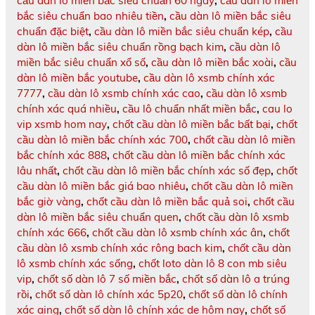
cầu dàn lô miền bắc siêu chuẩn 60 ngày
,
cầu dàn lô miền
bắc siêu chuẩn bao nhiêu tiền
,
cầu dàn lô miền bắc siêu
chuẩn đặc biệt
,
cầu dàn lô miền bắc siêu chuẩn kép
,
cầu
dàn lô miền bắc siêu chuẩn rồng bạch kim
,
cầu dàn lô
miền bắc siêu chuẩn xổ số
,
cầu dàn lô miền bắc xoài
,
cầu
dàn lô miền bắc youtube
,
cầu dàn lô xsmb chính xác
7777
,
cầu dàn lô xsmb chính xác cao
,
cầu dàn lô xsmb
chính xác quá nhiều
,
cầu lô chuẩn nhất miền bắc
,
cau lo
vip xsmb hom nay
,
chốt cầu dàn lô miền bắc bất bại
,
chốt
cầu dàn lô miền bắc chính xác 700
,
chốt cầu dàn lô miền
bắc chính xác 888
,
chốt cầu dàn lô miền bắc chính xác
lâu nhất
,
chốt cầu dàn lô miền bắc chính xác số đẹp
,
chốt
cầu dàn lô miền bắc giá bao nhiêu
,
chốt cầu dàn lô miền
bắc giờ vàng
,
chốt cầu dàn lô miền bắc quả soi
,
chốt cầu
dàn lô miền bắc siêu chuẩn quen
,
chốt cầu dàn lô xsmb
chính xác 666
,
chốt cầu dàn lô xsmb chính xác ân
,
chốt
cầu dàn lô xsmb chính xác rông bach kim
,
chốt cầu dàn
lô xsmb chính xác sống
,
chốt loto dàn lô 8 con mb siêu
vip
,
chốt số dàn lô 7 số miền bắc
,
chốt số dàn lô a trúng
rồi
,
chốt số dàn lô chính xác 5p20
,
chốt số dàn lô chính
xác aing
,
chốt số dàn lô chính xác de hôm nay
,
chốt số