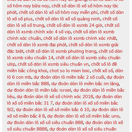
số hôm nay bữa nay
,
chốt số dàn lô xổ số hôm nay lộc
phát
,
chốt số dàn lô xổ số hôm nay miễn phí
,
chốt số dàn
lô xổ số plus
,
chốt số dàn lô xổ số quảng ninh
,
chốt số
dàn lô xổ số trung
,
chốt số dàn lô xsmb 24 giờ
,
chốt số
dàn lô xsmb chính xác 4 số vip
,
chốt số dàn lô xsmb
chính xác chuẩn
,
chốt số dàn lô xsmb chính xác nhất
,
chốt số dàn lô xsmb đại phát
,
chốt số dàn lô xsmb giải
đặc biệt
,
chốt số dàn lô xsmb phương trang
,
chốt số dàn
lô xsmb siêu chuẩn 14
,
chốt số dàn lô xsmb siêu chuẩn
ướp
,
chốt số dàn lô xsmb siêu chuẩn vn
,
chốt số lô đề
miền bắc công khai
,
chot so lo mien bac
,
chốt xổ số
,
dàn
lô 6 con mb
,
dự đoán dàn lô miền bắc 2 số cuối
,
dự đoán
dàn lô miền bắc 888
,
dự đoán dàn lô miền bắc im lặng
,
dự đoán dàn lô miền bắc israel
,
dự đoán dàn lô miền bắc
liêu
,
dự đoán dàn lô xổ số chính xác 2018
,
dự đoán dàn
lô xổ số miền bắc 31 7
,
dự đoán dàn lô xổ số miền bắc
9/2
,
dự đoán dàn lô xổ số miền bắc ă 10
,
dự đoán dàn lô
xổ số miền bắc ê 8
,
dự đoán dàn lô xổ số miền bắc uno
,
dự đoán dàn lô xổ số siêu chuẩn 888
,
dự đoán dàn lô xổ
số siêu chuẩn 8888
,
dự đoán dàn lô xổ số siêu chuẩn