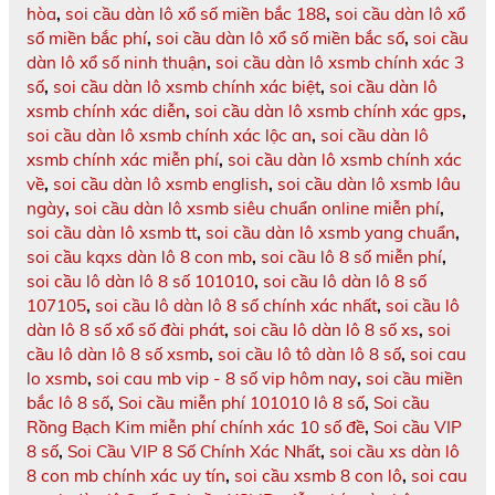
hòa
,
soi cầu dàn lô xổ số miền bắc 188
,
soi cầu dàn lô xổ
số miền bắc phí
,
soi cầu dàn lô xổ số miền bắc số
,
soi cầu
dàn lô xổ số ninh thuận
,
soi cầu dàn lô xsmb chính xác 3
số
,
soi cầu dàn lô xsmb chính xác biệt
,
soi cầu dàn lô
xsmb chính xác diễn
,
soi cầu dàn lô xsmb chính xác gps
,
soi cầu dàn lô xsmb chính xác lộc an
,
soi cầu dàn lô
xsmb chính xác miễn phí
,
soi cầu dàn lô xsmb chính xác
về
,
soi cầu dàn lô xsmb english
,
soi cầu dàn lô xsmb lâu
ngày
,
soi cầu dàn lô xsmb siêu chuẩn online miễn phí
,
soi cầu dàn lô xsmb tt
,
soi cầu dàn lô xsmb yang chuẩn
,
soi cầu kqxs dàn lô 8 con mb
,
soi cầu lô 8 số miễn phí
,
soi cầu lô dàn lô 8 số 101010
,
soi cầu lô dàn lô 8 số
107105
,
soi cầu lô dàn lô 8 số chính xác nhất
,
soi cầu lô
dàn lô 8 số xổ số đài phát
,
soi cầu lô dàn lô 8 số xs
,
soi
cầu lô dàn lô 8 số xsmb
,
soi cầu lô tô dàn lô 8 số
,
soi cau
lo xsmb
,
soi cau mb vip - 8 số vip hôm nay
,
soi cầu miền
bắc lô 8 số
,
Soi cầu miễn phí 101010 lô 8 số
,
Soi cầu
Rồng Bạch Kim miễn phí chính xác 10 số đề
,
Soi cầu VIP
8 số
,
Soi Cầu VIP 8 Số Chính Xác Nhất
,
soi cầu xs dàn lô
8 con mb chính xác uy tín
,
soi cầu xsmb 8 con lô
,
soi cau