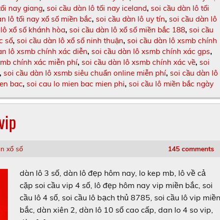
tối nay giang
,
soi cầu dàn lô tối nay iceland
,
soi cầu dàn lô tối
àn lô tối nay xổ số miền bắc
,
soi cầu dàn lô uy tín
,
soi cầu dàn lô
 lô xổ số khánh hòa
,
soi cầu dàn lô xổ số miền bắc 188
,
soi cầu
c số
,
soi cầu dàn lô xổ số ninh thuận
,
soi cầu dàn lô xsmb chính
àn lô xsmb chính xác diễn
,
soi cầu dàn lô xsmb chính xác gps
,
smb chính xác miễn phí
,
soi cầu dàn lô xsmb chính xác về
,
soi
,
soi cầu dàn lô xsmb siêu chuẩn online miễn phí
,
soi cầu dàn lô
ien bac
,
soi cau lo mien bac mien phi
,
soi cầu lô miền bắc ngày
vip
n xổ số
145 comments
dàn lô 3 số, dàn lô đẹp hôm nay, lo kep mb, lô về cả
cặp soi cầu vip 4 số, lô đẹp hôm nay vip miền bắc, soi
cầu lô 4 số, soi cầu lô bạch thủ 8785, soi cầu lô vip miề
bắc, dàn xiên 2, dàn lô 10 số cao cấp, dan lo 4 so vip,