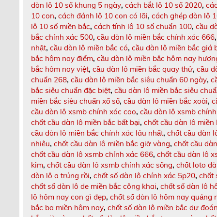
dàn lô 10 số khung 5 ngày
,
cách bắt lô 10 số 2020
,
các
10 con
,
cách đánh lô 10 con có lãi
,
cách ghép dàn lô 1
lô 10 số miền bắc
,
cách tính lô 10 số chuẩn 100
,
cầu d
bắc chính xác 500
,
cầu dàn lô miền bắc chính xác 666
nhật
,
cầu dàn lô miền bắc có
,
cầu dàn lô miền bắc giá 
bắc hôm nay điểm
,
cầu dàn lô miền bắc hôm nay hươn
bắc hôm nay việt
,
cầu dàn lô miền bắc quay thử
,
cầu d
chuẩn 268
,
cầu dàn lô miền bắc siêu chuẩn 60 ngày
,
c
bắc siêu chuẩn đặc biệt
,
cầu dàn lô miền bắc siêu chu
miền bắc siêu chuẩn xổ số
,
cầu dàn lô miền bắc xoài
,
c
cầu dàn lô xsmb chính xác cao
,
cầu dàn lô xsmb chính
chốt cầu dàn lô miền bắc bất bại
,
chốt cầu dàn lô miền
cầu dàn lô miền bắc chính xác lâu nhất
,
chốt cầu dàn l
nhiêu
,
chốt cầu dàn lô miền bắc giờ vàng
,
chốt cầu dàn
chốt cầu dàn lô xsmb chính xác 666
,
chốt cầu dàn lô 
kim
,
chốt cầu dàn lô xsmb chính xác sống
,
chốt loto d
dàn lô a trúng rồi
,
chốt số dàn lô chính xác 5p20
,
chốt 
chốt số dàn lô de miền bắc công khai
,
chốt số dàn lô 
lô hôm nay con gì đẹp
,
chốt số dàn lô hôm nay quảng
bắc ba miền hôm nay
,
chốt số dàn lô miền bắc dự đoá