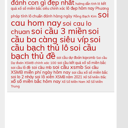
đánh con gì đẹp nhất
kết
hướng dẫn tính lô
lô đẹp hôm nay
Phương
quả xổ số miền bắc siêu chính xác
soi
pháp tính lô chuẩn đánh hàng ngày
Rồng Bạch Kim
cau hom nay
soi cau lo
soi cầu 3 miền
soi
chuan
cầu ba càng siêu víp
soi
cầu bạch thủ lô
soi cầu
bạch thủ đề
soi cầu dự đoán kqxsmb
Soi cầu
soi cầu kết quả xổ số miền bắc
Dự đoán XSMB chính xác 100
soi cầu xsmb
Soi cầu
soi cầu mb
soi cầu lô đề
XSMB miễn phí ngày hôm nay
soi cầu xổ số miền bắc
soi lô xiên
soi lo 2 nháy
XSMB năm 2021
Xổ Số Miền Bắc
xổ số miền bắc hôm nay
Xổ Số Miền Nam
Xổ Số Miền
Trung