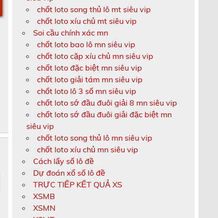
chốt loto song thủ lô mt siêu vip
chốt loto xíu chủ mt siêu vip
Soi cầu chính xác mn
chốt loto bao lô mn siêu vip
chốt loto cặp xíu chủ mn siêu vip
chốt loto đặc biệt mn siêu vip
chốt loto giải tám mn siêu vip
chốt loto lô 3 số mn siêu vip
chốt loto sớ đầu đuôi giải 8 mn siêu vip
chốt loto sớ đầu đuôi giải đặc biệt mn
siêu vip
chốt loto song thủ lô mn siêu vip
chốt loto xíu chủ mn siêu vip
Cách lấy số lô đề
Dự đoán xổ số lô đề
TRỰC TIẾP KẾT QUẢ XS
XSMB
XSMN