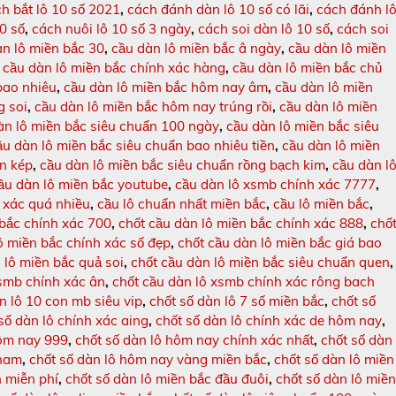
h bắt lô 10 số 2021
,
cách đánh dàn lô 10 số có lãi
,
cách đánh l
0 số
,
cách nuôi lô 10 số 3 ngày
,
cách soi dàn lô 10 số
,
cách soi
àn lô miền bắc 30
,
cầu dàn lô miền bắc â ngày
,
cầu dàn lô miền
,
cầu dàn lô miền bắc chính xác hàng
,
cầu dàn lô miền bắc chủ
bao nhiêu
,
cầu dàn lô miền bắc hôm nay âm
,
cầu dàn lô miền
g soi
,
cầu dàn lô miền bắc hôm nay trúng rồi
,
cầu dàn lô miền
àn lô miền bắc siêu chuẩn 100 ngày
,
cầu dàn lô miền bắc siêu
ầu dàn lô miền bắc siêu chuẩn bao nhiêu tiền
,
cầu dàn lô miền
ẩn kép
,
cầu dàn lô miền bắc siêu chuẩn rồng bạch kim
,
cầu dàn l
ầu dàn lô miền bắc youtube
,
cầu dàn lô xsmb chính xác 7777
,
 xác quá nhiều
,
cầu lô chuẩn nhất miền bắc
,
cầu lô miền bắc
,
 bắc chính xác 700
,
chốt cầu dàn lô miền bắc chính xác 888
,
chố
ô miền bắc chính xác số đẹp
,
chốt cầu dàn lô miền bắc giá bao
 lô miền bắc quả soi
,
chốt cầu dàn lô miền bắc siêu chuẩn quen
,
xsmb chính xác ân
,
chốt cầu dàn lô xsmb chính xác rông bach
àn lô 10 con mb siêu vip
,
chốt số dàn lô 7 số miền bắc
,
chốt số
số dàn lô chính xác aing
,
chốt số dàn lô chính xác de hôm nay
,
hôm nay 999
,
chốt số dàn lô hôm nay chính xác nhất
,
chốt số dàn
 nam
,
chốt số dàn lô hôm nay vàng miền bắc
,
chốt số dàn lô miền
n miễn phí
,
chốt số dàn lô miền bắc đầu đuôi
,
chốt số dàn lô miề