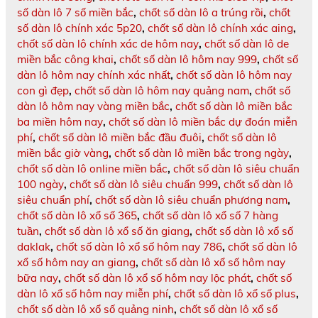
số dàn lô 7 số miền bắc
,
chốt số dàn lô a trúng rồi
,
chốt
số dàn lô chính xác 5p20
,
chốt số dàn lô chính xác aing
,
chốt số dàn lô chính xác de hôm nay
,
chốt số dàn lô de
miền bắc công khai
,
chốt số dàn lô hôm nay 999
,
chốt số
dàn lô hôm nay chính xác nhất
,
chốt số dàn lô hôm nay
con gì đẹp
,
chốt số dàn lô hôm nay quảng nam
,
chốt số
dàn lô hôm nay vàng miền bắc
,
chốt số dàn lô miền bắc
ba miền hôm nay
,
chốt số dàn lô miền bắc dự đoán miễn
phí
,
chốt số dàn lô miền bắc đầu đuôi
,
chốt số dàn lô
miền bắc giờ vàng
,
chốt số dàn lô miền bắc trong ngày
,
chốt số dàn lô online miền bắc
,
chốt số dàn lô siêu chuẩn
100 ngày
,
chốt số dàn lô siêu chuẩn 999
,
chốt số dàn lô
siêu chuẩn phí
,
chốt số dàn lô siêu chuẩn phương nam
,
chốt số dàn lô xổ số 365
,
chốt số dàn lô xổ số 7 hàng
tuần
,
chốt số dàn lô xổ số ăn giang
,
chốt số dàn lô xổ số
daklak
,
chốt số dàn lô xổ số hôm nay 786
,
chốt số dàn lô
xổ số hôm nay an giang
,
chốt số dàn lô xổ số hôm nay
bữa nay
,
chốt số dàn lô xổ số hôm nay lộc phát
,
chốt số
dàn lô xổ số hôm nay miễn phí
,
chốt số dàn lô xổ số plus
,
chốt số dàn lô xổ số quảng ninh
,
chốt số dàn lô xổ số