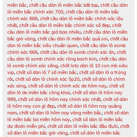
miền bắc
,
chốt cầu dàn lô miền bắc bất bại
,
chốt cầu dàn
lô miền bắc chính xác 700
,
chốt cầu dàn lô miền bắc
chính xác 888
,
chốt cầu dàn lô miền bắc chính xác lâu
nhất
,
chốt cầu dàn lô miền bắc chính xác số đẹp
,
chốt
cầu dàn lô miền bắc giá bao nhiêu
,
chốt cầu dàn lô miền
bắc giờ vàng
,
chốt cầu dàn lô miền bắc quả soi
,
chốt cầu
dàn lô miền bắc siêu chuẩn quen
,
chốt cầu dàn lô xsmb
chính xác 666
,
chốt cầu dàn lô xsmb chính xác ân
,
chốt
cầu dàn lô xsmb chính xác rông bach kim
,
chốt cầu dàn
lô xsmb chính xác sống
,
chốt loto dàn lô 10 con mb siêu
vip
,
chốt số dàn lô 7 số miền bắc
,
chốt số dàn lô a trúng
rồi
,
chốt số dàn lô chính xác 5p20
,
chốt số dàn lô chính
xác aing
,
chốt số dàn lô chính xác de hôm nay
,
chốt số
dàn lô de miền bắc công khai
,
chốt số dàn lô hôm nay
999
,
chốt số dàn lô hôm nay chính xác nhất
,
chốt số dàn
lô hôm nay con gì đẹp
,
chốt số dàn lô hôm nay quảng
nam
,
chốt số dàn lô hôm nay vàng miền bắc
,
chốt số dàn
lô miền bắc ba miền hôm nay
,
chốt số dàn lô miền bắc
dự đoán miễn phí
,
chốt số dàn lô miền bắc đầu đuôi
,
chốt
số dàn lô miền bắc giờ vàng
,
chốt số dàn lô miền bắc