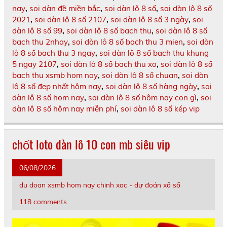
nay
,
soi dàn đề miền bắc
,
soi dàn lô 8 số
,
soi dàn lô 8 số
2021
,
soi dàn lô 8 số 2107
,
soi dàn lô 8 số 3 ngày
,
soi
dàn lô 8 số 99
,
soi dàn lô 8 số bach thu
,
soi dàn lô 8 số
bach thu 2nhay
,
soi dàn lô 8 số bach thu 3 mien
,
soi dàn
lô 8 số bach thu 3 ngay
,
soi dàn lô 8 số bach thu khung
5 ngay 2107
,
soi dàn lô 8 số bach thu xo
,
soi dàn lô 8 số
bach thu xsmb hom nay
,
soi dàn lô 8 số chuan
,
soi dàn
lô 8 số đẹp nhất hôm nay
,
soi dàn lô 8 số hàng ngày
,
soi
dàn lô 8 số hom nay
,
soi dàn lô 8 số hôm nay con gì
,
soi
dàn lô 8 số hôm nay miễn phí
,
soi dàn lô 8 số kép vip
chốt loto dàn lô 10 con mb siêu vip
06/08/2026
du doan xsmb hom nay chinh xac - dự đoán xổ số
118 comments