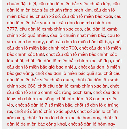
chuẩn đặc biệt
,
cầu dàn lô miền bắc siêu chuẩn kép
,
cầu
dàn lô miền bắc siêu chuẩn rồng bạch kim
,
cầu dàn lô
miền bắc siêu chuẩn xổ số
,
cầu dàn lô miền bắc xoài
,
cầu
dàn lô miền bắc youtube
,
cầu dàn lô xsmb chính xác
7777
,
cầu dàn lô xsmb chính xác cao
,
cầu dàn lô xsmb
chính xác quá nhiều
,
cầu lô chuẩn nhất miền bắc
,
cau lo
vip xsmb hom nay
,
chốt cầu dàn lô miền bắc bất bại
,
chốt
cầu dàn lô miền bắc chính xác 700
,
chốt cầu dàn lô miền
bắc chính xác 888
,
chốt cầu dàn lô miền bắc chính xác
lâu nhất
,
chốt cầu dàn lô miền bắc chính xác số đẹp
,
chốt
cầu dàn lô miền bắc giá bao nhiêu
,
chốt cầu dàn lô miền
bắc giờ vàng
,
chốt cầu dàn lô miền bắc quả soi
,
chốt cầu
dàn lô miền bắc siêu chuẩn quen
,
chốt cầu dàn lô xsmb
chính xác 666
,
chốt cầu dàn lô xsmb chính xác ân
,
chốt
cầu dàn lô xsmb chính xác rông bach kim
,
chốt cầu dàn
lô xsmb chính xác sống
,
chốt loto dàn lô 8 con mb siêu
vip
,
chốt số dàn lô 7 số miền bắc
,
chốt số dàn lô a trúng
rồi
,
chốt số dàn lô chính xác 5p20
,
chốt số dàn lô chính
xác aing
,
chốt số dàn lô chính xác de hôm nay
,
chốt số
dàn lô de miền bắc công khai
,
chốt số dàn lô hôm nay