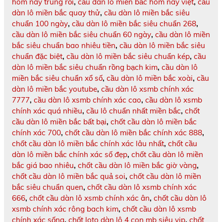
hôm nay trúng rồi
,
cầu dàn lô miền bắc hôm nay việt
,
cầu
dàn lô miền bắc quay thử
,
cầu dàn lô miền bắc siêu
chuẩn 100 ngày
,
cầu dàn lô miền bắc siêu chuẩn 268
,
cầu dàn lô miền bắc siêu chuẩn 60 ngày
,
cầu dàn lô miền
bắc siêu chuẩn bao nhiêu tiền
,
cầu dàn lô miền bắc siêu
chuẩn đặc biệt
,
cầu dàn lô miền bắc siêu chuẩn kép
,
cầu
dàn lô miền bắc siêu chuẩn rồng bạch kim
,
cầu dàn lô
miền bắc siêu chuẩn xổ số
,
cầu dàn lô miền bắc xoài
,
cầu
dàn lô miền bắc youtube
,
cầu dàn lô xsmb chính xác
7777
,
cầu dàn lô xsmb chính xác cao
,
cầu dàn lô xsmb
chính xác quá nhiều
,
cầu lô chuẩn nhất miền bắc
,
chốt
cầu dàn lô miền bắc bất bại
,
chốt cầu dàn lô miền bắc
chính xác 700
,
chốt cầu dàn lô miền bắc chính xác 888
,
chốt cầu dàn lô miền bắc chính xác lâu nhất
,
chốt cầu
dàn lô miền bắc chính xác số đẹp
,
chốt cầu dàn lô miền
bắc giá bao nhiêu
,
chốt cầu dàn lô miền bắc giờ vàng
,
chốt cầu dàn lô miền bắc quả soi
,
chốt cầu dàn lô miền
bắc siêu chuẩn quen
,
chốt cầu dàn lô xsmb chính xác
666
,
chốt cầu dàn lô xsmb chính xác ân
,
chốt cầu dàn lô
xsmb chính xác rông bach kim
,
chốt cầu dàn lô xsmb
chính xác sống
,
chốt loto dàn lô 4 con mb siêu vip
,
chốt