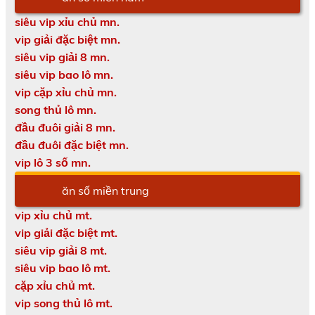
siêu vip xỉu chủ mn.
vip giải đặc biệt mn.
siêu vip giải 8 mn.
siêu vip bao lô mn.
vip cặp xỉu chủ mn.
song thủ lô mn.
đầu đuôi giải 8 mn.
đầu đuôi đặc biệt mn.
vip lô 3 số mn.
ăn số miền trung
vip xỉu chủ mt.
vip giải đặc biệt mt.
siêu vip giải 8 mt.
siêu vip bao lô mt.
cặp xỉu chủ mt.
vip song thủ lô mt.