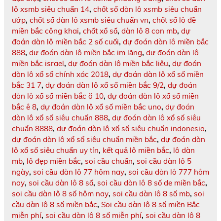
lô xsmb siêu chuẩn 14
,
chốt số dàn lô xsmb siêu chuẩn
ướp
,
chốt số dàn lô xsmb siêu chuẩn vn
,
chốt số lô đề
miền bắc công khai
,
chốt xổ số
,
dàn lô 8 con mb
,
dự
đoán dàn lô miền bắc 2 số cuối
,
dự đoán dàn lô miền bắc
888
,
dự đoán dàn lô miền bắc im lặng
,
dự đoán dàn lô
miền bắc israel
,
dự đoán dàn lô miền bắc liêu
,
dự đoán
dàn lô xổ số chính xác 2018
,
dự đoán dàn lô xổ số miền
bắc 31 7
,
dự đoán dàn lô xổ số miền bắc 9/2
,
dự đoán
dàn lô xổ số miền bắc ă 10
,
dự đoán dàn lô xổ số miền
bắc ê 8
,
dự đoán dàn lô xổ số miền bắc uno
,
dự đoán
dàn lô xổ số siêu chuẩn 888
,
dự đoán dàn lô xổ số siêu
chuẩn 8888
,
dự đoán dàn lô xổ số siêu chuẩn indonesia
,
dự đoán dàn lô xổ số siêu chuẩn miền bắc
,
dự đoán dàn
lô xổ số siêu chuẩn uy tín
,
kết quả lô miền bắc
,
lô dàn
mb
,
lô đẹp miền bắc
,
soi cầu chuẩn
,
soi cầu dàn lô 5
ngày
,
soi cầu dàn lô 77 hôm nay
,
soi cầu dàn lô 777 hôm
nay
,
soi cầu dàn lô 8 số
,
soi cầu dàn lô 8 số de miền bắc
,
soi cầu dàn lô 8 số hôm nay
,
soi cầu dàn lô 8 số mb
,
soi
cầu dàn lô 8 số miền bắc
,
Soi cầu dàn lô 8 số miền Bắc
miễn phí
,
soi cầu dàn lô 8 số miễn phí
,
soi cầu dàn lô 8