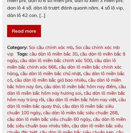
miễn phí, dan lo 6 so mien phi, dàn lô xiên 3 miễn phí,
dan lô 4 số, dàn lô trượt đánh quanh năm, 4 số lô vip,
dàn lô 42 con, […]
Read more
Category:
Soi cầu chính xác mb
,
Soi cầu chính xác mb
vip
Tags:
cầu dàn lô miền bắc 30
,
cầu dàn lô miền bắc â
ngày
,
cầu dàn lô miền bắc chính xác 500
,
cầu dàn lô
miền bắc chính xác 666
,
cầu dàn lô miền bắc chính xác
hàng
,
cầu dàn lô miền bắc chủ nhật
,
cầu dàn lô miền bắc
có
,
cầu dàn lô miền bắc giá bao nhiêu
,
cầu dàn lô miền
bắc hôm nay âm
,
cầu dàn lô miền bắc hôm nay điểm
,
cầu
dàn lô miền bắc hôm nay hương soi
,
cầu dàn lô miền bắc
hôm nay trúng rồi
,
cầu dàn lô miền bắc hôm nay việt
,
cầu
dàn lô miền bắc quay thử
,
cầu dàn lô miền bắc siêu
chuẩn 100 ngày
,
cầu dàn lô miền bắc siêu chuẩn 268
,
cầu dàn lô miền bắc siêu chuẩn 60 ngày
,
cầu dàn lô miền
bắc siêu chuẩn bao nhiêu tiền
,
cầu dàn lô miền bắc siêu
chuẩn đặc biệt
,
cầu dàn lô miền bắc siêu chuẩn kép
,
cầu