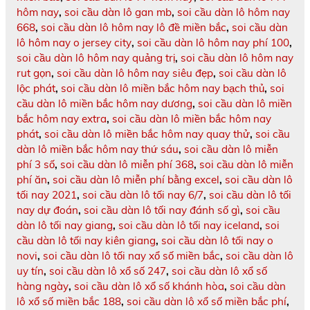
hôm nay
,
soi cầu dàn lô gan mb
,
soi cầu dàn lô hôm nay
668
,
soi cầu dàn lô hôm nay lô đề miền bắc
,
soi cầu dàn
lô hôm nay o jersey city
,
soi cầu dàn lô hôm nay phí 100
,
soi cầu dàn lô hôm nay quảng trị
,
soi cầu dàn lô hôm nay
rut gọn
,
soi cầu dàn lô hôm nay siêu đẹp
,
soi cầu dàn lô
lộc phát
,
soi cầu dàn lô miền bắc hôm nay bạch thủ
,
soi
cầu dàn lô miền bắc hôm nay dương
,
soi cầu dàn lô miền
bắc hôm nay extra
,
soi cầu dàn lô miền bắc hôm nay
phát
,
soi cầu dàn lô miền bắc hôm nay quay thử
,
soi cầu
dàn lô miền bắc hôm nay thứ sáu
,
soi cầu dàn lô miễn
phí 3 số
,
soi cầu dàn lô miễn phí 368
,
soi cầu dàn lô miễn
phí ăn
,
soi cầu dàn lô miễn phí bằng excel
,
soi cầu dàn lô
tối nay 2021
,
soi cầu dàn lô tối nay 6/7
,
soi cầu dàn lô tối
nay dự đoán
,
soi cầu dàn lô tối nay đánh số gì
,
soi cầu
dàn lô tối nay giang
,
soi cầu dàn lô tối nay iceland
,
soi
cầu dàn lô tối nay kiên giang
,
soi cầu dàn lô tối nay o
novi
,
soi cầu dàn lô tối nay xổ số miền bắc
,
soi cầu dàn lô
uy tín
,
soi cầu dàn lô xổ số 247
,
soi cầu dàn lô xổ số
hàng ngày
,
soi cầu dàn lô xổ số khánh hòa
,
soi cầu dàn
lô xổ số miền bắc 188
,
soi cầu dàn lô xổ số miền bắc phí
,