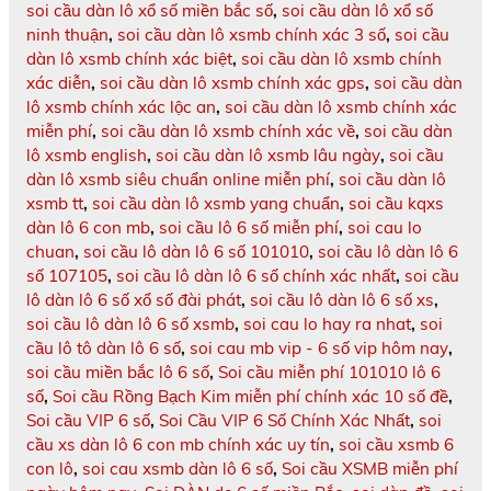
soi cầu dàn lô xổ số miền bắc số
,
soi cầu dàn lô xổ số
ninh thuận
,
soi cầu dàn lô xsmb chính xác 3 số
,
soi cầu
dàn lô xsmb chính xác biệt
,
soi cầu dàn lô xsmb chính
xác diễn
,
soi cầu dàn lô xsmb chính xác gps
,
soi cầu dàn
lô xsmb chính xác lộc an
,
soi cầu dàn lô xsmb chính xác
miễn phí
,
soi cầu dàn lô xsmb chính xác về
,
soi cầu dàn
lô xsmb english
,
soi cầu dàn lô xsmb lâu ngày
,
soi cầu
dàn lô xsmb siêu chuẩn online miễn phí
,
soi cầu dàn lô
xsmb tt
,
soi cầu dàn lô xsmb yang chuẩn
,
soi cầu kqxs
dàn lô 6 con mb
,
soi cầu lô 6 số miễn phí
,
soi cau lo
chuan
,
soi cầu lô dàn lô 6 số 101010
,
soi cầu lô dàn lô 6
số 107105
,
soi cầu lô dàn lô 6 số chính xác nhất
,
soi cầu
lô dàn lô 6 số xổ số đài phát
,
soi cầu lô dàn lô 6 số xs
,
soi cầu lô dàn lô 6 số xsmb
,
soi cau lo hay ra nhat
,
soi
cầu lô tô dàn lô 6 số
,
soi cau mb vip - 6 số vip hôm nay
,
soi cầu miền bắc lô 6 số
,
Soi cầu miễn phí 101010 lô 6
số
,
Soi cầu Rồng Bạch Kim miễn phí chính xác 10 số đề
,
Soi cầu VIP 6 số
,
Soi Cầu VIP 6 Số Chính Xác Nhất
,
soi
cầu xs dàn lô 6 con mb chính xác uy tín
,
soi cầu xsmb 6
con lô
,
soi cau xsmb dàn lô 6 số
,
Soi cầu XSMB miễn phí