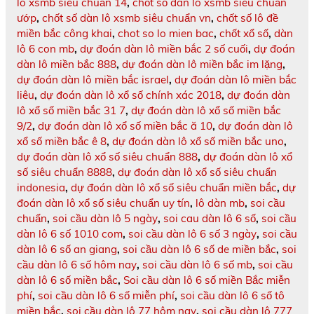
lô xsmb siêu chuẩn 14
,
chốt số dàn lô xsmb siêu chuẩn
ướp
,
chốt số dàn lô xsmb siêu chuẩn vn
,
chốt số lô đề
miền bắc công khai
,
chot so lo mien bac
,
chốt xổ số
,
dàn
lô 6 con mb
,
dự đoán dàn lô miền bắc 2 số cuối
,
dự đoán
dàn lô miền bắc 888
,
dự đoán dàn lô miền bắc im lặng
,
dự đoán dàn lô miền bắc israel
,
dự đoán dàn lô miền bắc
liêu
,
dự đoán dàn lô xổ số chính xác 2018
,
dự đoán dàn
lô xổ số miền bắc 31 7
,
dự đoán dàn lô xổ số miền bắc
9/2
,
dự đoán dàn lô xổ số miền bắc ă 10
,
dự đoán dàn lô
xổ số miền bắc ê 8
,
dự đoán dàn lô xổ số miền bắc uno
,
dự đoán dàn lô xổ số siêu chuẩn 888
,
dự đoán dàn lô xổ
số siêu chuẩn 8888
,
dự đoán dàn lô xổ số siêu chuẩn
indonesia
,
dự đoán dàn lô xổ số siêu chuẩn miền bắc
,
dự
đoán dàn lô xổ số siêu chuẩn uy tín
,
lô dàn mb
,
soi cầu
chuẩn
,
soi cầu dàn lô 5 ngày
,
soi cau dàn lô 6 số
,
soi cầu
dàn lô 6 số 1010 com
,
soi cầu dàn lô 6 số 3 ngày
,
soi cầu
dàn lô 6 số an giang
,
soi cầu dàn lô 6 số de miền bắc
,
soi
cầu dàn lô 6 số hôm nay
,
soi cầu dàn lô 6 số mb
,
soi cầu
dàn lô 6 số miền bắc
,
Soi cầu dàn lô 6 số miền Bắc miễn
phí
,
soi cầu dàn lô 6 số miễn phí
,
soi cầu dàn lô 6 số tô
miền bắc
,
soi cầu dàn lô 77 hôm nay
,
soi cầu dàn lô 777