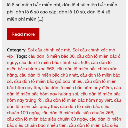
lô 6 số miền bắc miễn phí, dàn lô 4 số miền bắc miễn
phí, dàn lô 6 số cao cấp, dàn lô 10 số, dàn lô 4 số
miền phí miền […]
Read more
Category:
Soi cầu chính xác mb
,
Soi cầu chính xác mb
vip
Tags:
cầu dàn lô miền bắc 30
,
cầu dàn lô miền bắc â
ngày
,
cầu dàn lô miền bắc chính xác 500
,
cầu dàn lô
miền bắc chính xác 666
,
cầu dàn lô miền bắc chính xác
hàng
,
cầu dàn lô miền bắc chủ nhật
,
cầu dàn lô miền bắc
có
,
cầu dàn lô miền bắc giá bao nhiêu
,
cầu dàn lô miền
bắc hôm nay âm
,
cầu dàn lô miền bắc hôm nay điểm
,
cầu
dàn lô miền bắc hôm nay hương soi
,
cầu dàn lô miền bắc
hôm nay trúng rồi
,
cầu dàn lô miền bắc hôm nay việt
,
cầu
dàn lô miền bắc quay thử
,
cầu dàn lô miền bắc siêu
chuẩn 100 ngày
,
cầu dàn lô miền bắc siêu chuẩn 268
,
cầu dàn lô miền bắc siêu chuẩn 60 ngày
,
cầu dàn lô miền
bắc siêu chuẩn bao nhiêu tiền
,
cầu dàn lô miền bắc siêu