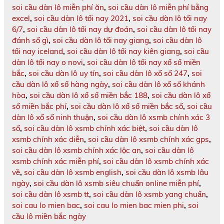
soi cầu dàn lô miễn phí ăn
,
soi cầu dàn lô miễn phí bằng
excel
,
soi cầu dàn lô tối nay 2021
,
soi cầu dàn lô tối nay
6/7
,
soi cầu dàn lô tối nay dự đoán
,
soi cầu dàn lô tối nay
đánh số gì
,
soi cầu dàn lô tối nay giang
,
soi cầu dàn lô
tối nay iceland
,
soi cầu dàn lô tối nay kiên giang
,
soi cầu
dàn lô tối nay o novi
,
soi cầu dàn lô tối nay xổ số miền
bắc
,
soi cầu dàn lô uy tín
,
soi cầu dàn lô xổ số 247
,
soi
cầu dàn lô xổ số hàng ngày
,
soi cầu dàn lô xổ số khánh
hòa
,
soi cầu dàn lô xổ số miền bắc 188
,
soi cầu dàn lô xổ
số miền bắc phí
,
soi cầu dàn lô xổ số miền bắc số
,
soi cầu
dàn lô xổ số ninh thuận
,
soi cầu dàn lô xsmb chính xác 3
số
,
soi cầu dàn lô xsmb chính xác biệt
,
soi cầu dàn lô
xsmb chính xác diễn
,
soi cầu dàn lô xsmb chính xác gps
,
soi cầu dàn lô xsmb chính xác lộc an
,
soi cầu dàn lô
xsmb chính xác miễn phí
,
soi cầu dàn lô xsmb chính xác
về
,
soi cầu dàn lô xsmb english
,
soi cầu dàn lô xsmb lâu
ngày
,
soi cầu dàn lô xsmb siêu chuẩn online miễn phí
,
soi cầu dàn lô xsmb tt
,
soi cầu dàn lô xsmb yang chuẩn
,
soi cau lo mien bac
,
soi cau lo mien bac mien phi
,
soi
cầu lô miền bắc ngày