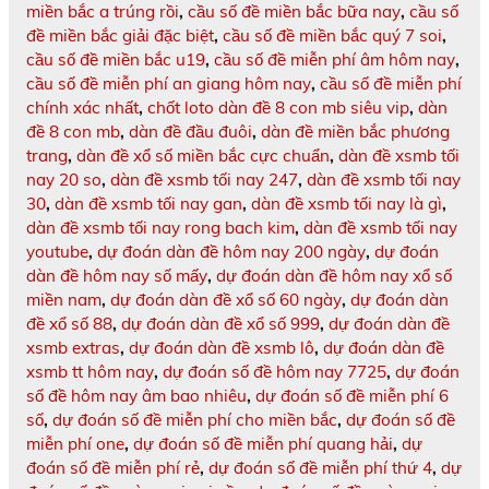
miền bắc a trúng rồi
,
cầu số đề miền bắc bữa nay
,
cầu số
đề miền bắc giải đặc biệt
,
cầu số đề miền bắc quý 7 soi
,
cầu số đề miền bắc u19
,
cầu số đề miễn phí âm hôm nay
,
cầu số đề miễn phí an giang hôm nay
,
cầu số đề miễn phí
chính xác nhất
,
chốt loto dàn đề 8 con mb siêu vip
,
dàn
đề 8 con mb
,
dàn đề đầu đuôi
,
dàn đề miền bắc phương
trang
,
dàn đề xổ số miền bắc cực chuẩn
,
dàn đề xsmb tối
nay 20 so
,
dàn đề xsmb tối nay 247
,
dàn đề xsmb tối nay
30
,
dàn đề xsmb tối nay gan
,
dàn đề xsmb tối nay là gì
,
dàn đề xsmb tối nay rong bach kim
,
dàn đề xsmb tối nay
youtube
,
dự đoán dàn đề hôm nay 200 ngày
,
dự đoán
dàn đề hôm nay số mấy
,
dự đoán dàn đề hôm nay xổ số
miền nam
,
dự đoán dàn đề xổ số 60 ngày
,
dự đoán dàn
đề xổ số 88
,
dự đoán dàn đề xổ số 999
,
dự đoán dàn đề
xsmb extras
,
dự đoán dàn đề xsmb lô
,
dự đoán dàn đề
xsmb tt hôm nay
,
dự đoán số đề hôm nay 7725
,
dự đoán
số đề hôm nay âm bao nhiêu
,
dự đoán số đề miễn phí 6
số
,
dự đoán số đề miễn phí cho miền bắc
,
dự đoán số đề
miễn phí one
,
dự đoán số đề miễn phí quang hải
,
dự
đoán số đề miễn phí rẻ
,
dự đoán số đề miễn phí thứ 4
,
dự