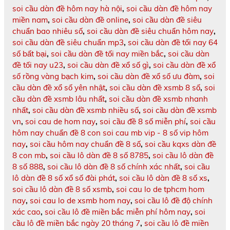
soi cầu dàn đề hôm nay hà nội
,
soi cầu dàn đề hôm nay
miền nam
,
soi cầu dàn đề online
,
soi cầu dàn đề siêu
chuẩn bao nhiêu số
,
soi cầu dàn đề siêu chuẩn hôm nay
,
soi cầu dàn đề siêu chuẩn mp3
,
soi cầu dàn đề tối nay 64
số bất bại
,
soi cầu dàn đề tối nay miền bắc
,
soi cầu dàn
đề tối nay u23
,
soi cầu dàn đề xổ số gì
,
soi cầu dàn đề xổ
số rồng vàng bạch kim
,
soi cầu dàn đề xổ số ưu đàm
,
soi
cầu dàn đề xổ số yên nhật
,
soi cầu dàn đề xsmb 8 số
,
soi
cầu dàn đề xsmb lâu nhất
,
soi cầu dàn đề xsmb nhanh
nhất
,
soi cầu dàn đề xsmb nhiều số
,
soi cầu dàn đề xsmb
vn
,
soi cau de hom nay
,
soi cầu đề 8 số miễn phí
,
soi cầu
hôm nay chuẩn đề 8 con soi cau mb vip - 8 số vip hôm
nay
,
soi cầu hôm nay chuẩn đề 8 số
,
soi cầu kqxs dàn đề
8 con mb
,
soi cầu lô dàn đề 8 số 8785
,
soi cầu lô dàn đề
8 số 888
,
soi cầu lô dàn đề 8 số chính xác nhất
,
soi cầu
lô dàn đề 8 số xổ số đài phát
,
soi cầu lô dàn đề 8 số xs
,
soi cầu lô dàn đề 8 số xsmb
,
soi cau lo de tphcm hom
nay
,
soi cau lo de xsmb hom nay
,
soi cầu lô đề độ chính
xác cao
,
soi cầu lô đề miền bắc miễn phí hôm nay
,
soi
cầu lô đề miền bắc ngày 20 tháng 7
,
soi cầu lô đề miền