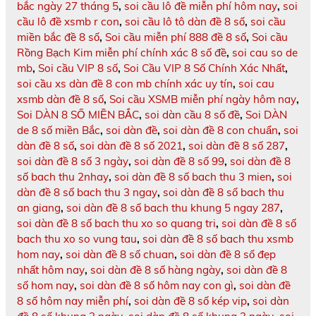
bắc ngày 27 tháng 5
,
soi cầu lô đề miễn phí hôm nay
,
soi
cầu lô đề xsmb r con
,
soi cầu lô tô dàn đề 8 số
,
soi cầu
miền bắc đề 8 số
,
Soi cầu miễn phí 888 đề 8 số
,
Soi cầu
Rồng Bạch Kim miễn phí chính xác 8 số đề
,
soi cau so de
mb
,
Soi cầu VIP 8 số
,
Soi Cầu VIP 8 Số Chính Xác Nhất
,
soi cầu xs dàn đề 8 con mb chính xác uy tín
,
soi cau
xsmb dàn đề 8 số
,
Soi cầu XSMB miễn phí ngày hôm nay
,
Soi DÀN 8 SỐ MIỀN BẮC
,
soi dàn cầu 8 số đề
,
Soi DÀN
de 8 số miền Bắc
,
soi dàn đề
,
soi dàn đề 8 con chuẩn
,
soi
dàn đề 8 số
,
soi dàn đề 8 số 2021
,
soi dàn đề 8 số 287
,
soi dàn đề 8 số 3 ngày
,
soi dàn đề 8 số 99
,
soi dàn đề 8
số bach thu 2nhay
,
soi dàn đề 8 số bach thu 3 mien
,
soi
dàn đề 8 số bach thu 3 ngay
,
soi dàn đề 8 số bach thu
an giang
,
soi dàn đề 8 số bach thu khung 5 ngay 287
,
soi dàn đề 8 số bach thu xo so quang tri
,
soi dàn đề 8 số
bach thu xo so vung tau
,
soi dàn đề 8 số bach thu xsmb
hom nay
,
soi dàn đề 8 số chuan
,
soi dàn đề 8 số đẹp
nhất hôm nay
,
soi dàn đề 8 số hàng ngày
,
soi dàn đề 8
số hom nay
,
soi dàn đề 8 số hôm nay con gì
,
soi dàn đề
8 số hôm nay miễn phí
,
soi dàn đề 8 số kép vip
,
soi dàn