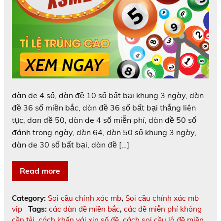
dàn de 4 số, dàn đề 10 số bất bại khung 3 ngày, dàn
đề 36 số miền bắc, dàn đề 36 số bất bại thắng liên
tục, dan đề 50, dàn de 4 số miễn phí, dàn đề 50 số
đánh trong ngày, dàn 64, dàn 50 số khung 3 ngày,
dàn de 30 số bất bại, dàn đề […]
Read more
Category:
Soi cầu chính xác mb
,
Soi cầu chính xác mb
vip
Tags:
các dàn đề miền bắc
,
các đề miễn phí không
cần tải
,
cách khấn vái xin số đề
,
cách soi cầu lô đề miền