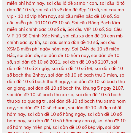
miễn phí hôm nay
,
soi cầu lô đề xsmb r con
,
soi cầu lô tô
dàn đề 10 số
,
soi cầu lô về dàn đề đẹp 10 số
,
soi cau mb
vip - 10 số vip hôm nay
,
soi cầu miền bắc đề 10 số
,
Soi
cầu miễn phí 101010 đề 10 số
,
Soi cầu Rồng Bạch Kim
miễn phí chính xác 10 số đề
,
Soi cầu VIP 10 số
,
Soi Cầu
VIP 10 Số Chính Xác Nhất
,
soi cầu xs dàn đề 10 con mb
chính xác uy tín
,
soi cau xsmb dàn đề 10 số
,
Soi cầu
XSMB miễn phí ngày hôm nay
,
Soi DÀN de 10 số miền
Bắc
,
soi dàn đề
,
soi dàn đề 10 hôm nay
,
soi dàn đề 10
số
,
soi dàn đề 10 số 2021
,
soi dàn đề 10 số 2107
,
soi
dàn đề 10 số 3 ngày
,
soi dàn đề 10 số 99
,
soi dàn đề 10
số bach thu 2nhay
,
soi dàn đề 10 số bach thu 3 mien
,
soi
dàn đề 10 số bach thu 3 ngay
,
soi dàn đề 10 số bach thu
an giang
,
soi dàn đề 10 số bach thu khung 5 ngay 2107
,
soi dàn đề 10 số bach thu xo so
,
soi dàn đề 10 số bach
thu xo so quang tri
,
soi dàn đề 10 số bach thu xsmb hom
nay
,
soi dàn đề 10 số chuan
,
soi dàn đề 10 số đẹp nhất
hôm nay
,
soi dàn đề 10 số hàng ngày
,
soi dàn đề 10 số
hom nay
,
soi dàn đề 10 số hôm nay con gì
,
soi dàn đề 10
số hôm nay miễn phí
,
soi dàn đề 10 số kép vip
,
soi dàn