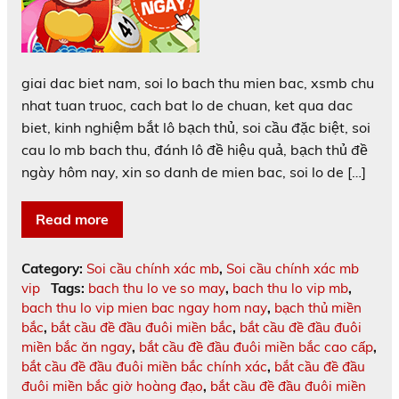
giai dac biet nam, soi lo bach thu mien bac, xsmb chu
nhat tuan truoc, cach bat lo de chuan, ket qua dac
biet, kinh nghiệm bắt lô bạch thủ, soi cầu đặc biệt, soi
cau lo mb bach thu, đánh lô đề hiệu quả, bạch thủ đề
ngày hôm nay, xin so danh de mien bac, soi lo de […]
Read more
Category:
Soi cầu chính xác mb
,
Soi cầu chính xác mb
vip
Tags:
bach thu lo ve so may
,
bach thu lo vip mb
,
bach thu lo vip mien bac ngay hom nay
,
bạch thủ miền
bắc
,
bắt cầu đề đầu đuôi miền bắc
,
bắt cầu đề đầu đuôi
miền bắc ăn ngay
,
bắt cầu đề đầu đuôi miền bắc cao cấp
,
bắt cầu đề đầu đuôi miền bắc chính xác
,
bắt cầu đề đầu
đuôi miền bắc giờ hoàng đạo
,
bắt cầu đề đầu đuôi miền