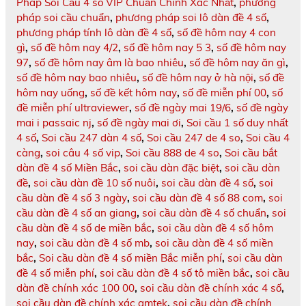
Pháp Soi Cầu 4 số VIP Chuẩn Chính Xác Nhất
,
phương
pháp soi cầu chuẩn
,
phương pháp soi lô dàn đề 4 số
,
phương pháp tính lô dàn đề 4 số
,
số đề hôm nay 4 con
gì
,
số đề hôm nay 4/2
,
số đề hôm nay 5 3
,
số đề hôm nay
97
,
số đề hôm nay âm là bao nhiêu
,
số đề hôm nay ăn gì
,
số đề hôm nay bao nhiêu
,
số đề hôm nay ở hà nội
,
số đề
hôm nay uống
,
số đề kết hôm nay
,
số đề miễn phí 00
,
số
đề miễn phí ultraviewer
,
số đề ngày mai 19/6
,
số đề ngày
mai i passaic nj
,
số đề ngày mai ơi
,
Soi cầu 1 số duy nhất
4 số
,
Soi cầu 247 dàn 4 số
,
Soi cầu 247 de 4 so
,
Soi cầu 4
càng
,
soi câu 4 số vip
,
Soi cầu 888 de 4 so
,
Soi cầu bắt
dàn đề 4 số Miền Bắc
,
soi cầu dàn đặc biệt
,
soi cầu dàn
đề
,
soi cầu dàn đề 10 số nuôi
,
soi cầu dàn đề 4 số
,
soi
cầu dàn đề 4 số 3 ngày
,
soi cầu dàn đề 4 số 88 com
,
soi
cầu dàn đề 4 số an giang
,
soi cầu dàn đề 4 số chuẩn
,
soi
cầu dàn đề 4 số de miền bắc
,
soi cầu dàn đề 4 số hôm
nay
,
soi cầu dàn đề 4 số mb
,
soi cầu dàn đề 4 số miền
bắc
,
Soi cầu dàn đề 4 số miền Bắc miễn phí
,
soi cầu dàn
đề 4 số miễn phí
,
soi cầu dàn đề 4 số tô miền bắc
,
soi cầu
dàn đề chính xác 100 00
,
soi cầu dàn đề chính xác 4 số
,
soi cầu dàn đề chính xác amtek
,
soi cầu dàn đề chính