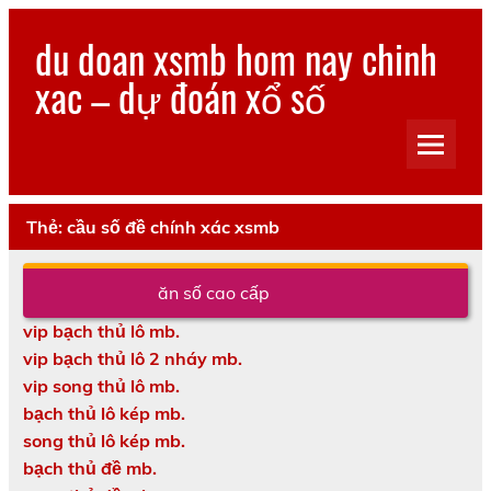
Skip
to
du doan xsmb hom nay chinh
content
xac – dự đoán xổ số
du doan xsmb hom nay chinh xac – dự đoán xổ số
Thẻ:
cầu số đề chính xác xsmb
ăn số cao cấp
vip bạch thủ lô mb.
vip bạch thủ lô 2 nháy mb.
vip song thủ lô mb.
bạch thủ lô kép mb.
song thủ lô kép mb.
bạch thủ đề mb.