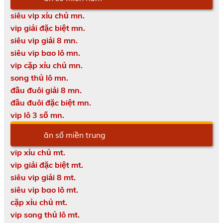
siêu vip xỉu chủ mn.
vip giải đặc biệt mn.
siêu vip giải 8 mn.
siêu vip bao lô mn.
vip cặp xỉu chủ mn.
song thủ lô mn.
đầu đuôi giải 8 mn.
đầu đuôi đặc biệt mn.
vip lô 3 số mn.
ăn số miền trung
vip xỉu chủ mt.
vip giải đặc biệt mt.
siêu vip giải 8 mt.
siêu vip bao lô mt.
cặp xỉu chủ mt.
vip song thủ lô mt.