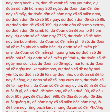
nay rong bach kim
,
dàn đề xsmb tối nay youtube
,
dự
đoán dàn đề hôm nay 200 ngày
,
dự đoán dàn đề hôm
nay số mấy
,
dự đoán dàn đề hôm nay xổ số miền nam
,
dự đoán dàn đề xổ số 60 ngày
,
dự đoán dàn đề xổ số 88
,
dự đoán dàn đề xổ số 999
,
dự đoán dàn đề xsmb extras
,
dự đoán dàn đề xsmb lô
,
dự đoán dàn đề xsmb tt hôm
nay
,
dự đoán số đề hôm nay 7725
,
dự đoán số đề hôm
nay âm bao nhiêu
,
dự đoán số đề miễn phí 6 số
,
dự đoán
số đề miễn phí cho miền bắc
,
dự đoán số đề miễn phí
one
,
dự đoán số đề miễn phí quang hải
,
dự đoán số đề
miễn phí rẻ
,
dự đoán số đề miễn phí thứ 4
,
dự đoán số đề
ngày mai soi cầu
,
dự đoán số đề ngày mai tum
,
dự đoán
số đề ngày mai xemphimbox
,
dự đoán số đề ngày mai
yên tử
,
dự đoán số đề tối nay đào nha
,
dự đoán số đề tối
nay ê càng
,
dự đoán số đề tối nay euro anh
,
dự đoán số
đề tối nay hcm
,
dự đoán số đề tối nay uy tín
,
đánh đề đầu
đuôi là gì
,
đầu đuôi đề hôm nay
,
đề đầu đuôi 00
,
đề đầu
đuôi 60 ngày
,
đề đầu đuôi 989
,
đề đầu đuôi otp
,
đề đầu
đuôi quảng trị
,
đề hôm nay xổ số miền bắc hôm nay
,
lô
đề hôm nay rồng bạch kim
,
nhang đá xin số đề
,
Phương