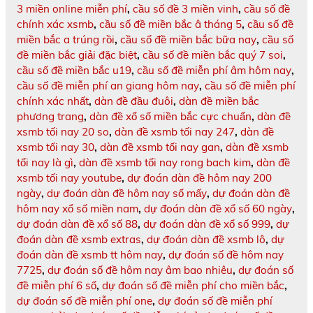
3 miền online miễn phí
,
cầu số đề 3 miền vinh
,
cầu số đề
chính xác xsmb
,
cầu số đề miền bắc â tháng 5
,
cầu số đề
miền bắc a trúng rồi
,
cầu số đề miền bắc bữa nay
,
cầu số
đề miền bắc giải đặc biệt
,
cầu số đề miền bắc quý 7 soi
,
cầu số đề miền bắc u19
,
cầu số đề miễn phí âm hôm nay
,
cầu số đề miễn phí an giang hôm nay
,
cầu số đề miễn phí
chính xác nhất
,
dàn đề đầu đuôi
,
dàn đề miền bắc
phương trang
,
dàn đề xổ số miền bắc cực chuẩn
,
dàn đề
xsmb tối nay 20 so
,
dàn đề xsmb tối nay 247
,
dàn đề
xsmb tối nay 30
,
dàn đề xsmb tối nay gan
,
dàn đề xsmb
tối nay là gì
,
dàn đề xsmb tối nay rong bach kim
,
dàn đề
xsmb tối nay youtube
,
dự đoán dàn đề hôm nay 200
ngày
,
dự đoán dàn đề hôm nay số mấy
,
dự đoán dàn đề
hôm nay xổ số miền nam
,
dự đoán dàn đề xổ số 60 ngày
,
dự đoán dàn đề xổ số 88
,
dự đoán dàn đề xổ số 999
,
dự
đoán dàn đề xsmb extras
,
dự đoán dàn đề xsmb lô
,
dự
đoán dàn đề xsmb tt hôm nay
,
dự đoán số đề hôm nay
7725
,
dự đoán số đề hôm nay âm bao nhiêu
,
dự đoán số
đề miễn phí 6 số
,
dự đoán số đề miễn phí cho miền bắc
,
dự đoán số đề miễn phí one
,
dự đoán số đề miễn phí