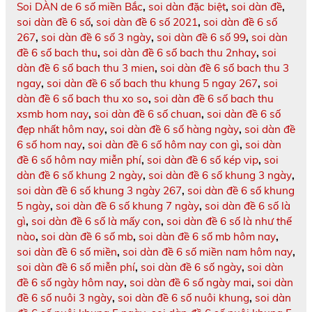
Soi DÀN de 6 số miền Bắc
,
soi dàn đặc biệt
,
soi dàn đề
,
soi dàn đề 6 số
,
soi dàn đề 6 số 2021
,
soi dàn đề 6 số
267
,
soi dàn đề 6 số 3 ngày
,
soi dàn đề 6 số 99
,
soi dàn
đề 6 số bach thu
,
soi dàn đề 6 số bach thu 2nhay
,
soi
dàn đề 6 số bach thu 3 mien
,
soi dàn đề 6 số bach thu 3
ngay
,
soi dàn đề 6 số bach thu khung 5 ngay 267
,
soi
dàn đề 6 số bach thu xo so
,
soi dàn đề 6 số bach thu
xsmb hom nay
,
soi dàn đề 6 số chuan
,
soi dàn đề 6 số
đẹp nhất hôm nay
,
soi dàn đề 6 số hàng ngày
,
soi dàn đề
6 số hom nay
,
soi dàn đề 6 số hôm nay con gì
,
soi dàn
đề 6 số hôm nay miễn phí
,
soi dàn đề 6 số kép vip
,
soi
dàn đề 6 số khung 2 ngày
,
soi dàn đề 6 số khung 3 ngày
,
soi dàn đề 6 số khung 3 ngày 267
,
soi dàn đề 6 số khung
5 ngày
,
soi dàn đề 6 số khung 7 ngày
,
soi dàn đề 6 số là
gì
,
soi dàn đề 6 số là mấy con
,
soi dàn đề 6 số là như thế
nào
,
soi dàn đề 6 số mb
,
soi dàn đề 6 số mb hôm nay
,
soi dàn đề 6 số miền
,
soi dàn đề 6 số miền nam hôm nay
,
soi dàn đề 6 số miễn phí
,
soi dàn đề 6 số ngày
,
soi dàn
đề 6 số ngày hôm nay
,
soi dàn đề 6 số ngày mai
,
soi dàn
đề 6 số nuôi 3 ngày
,
soi dàn đề 6 số nuôi khung
,
soi dàn