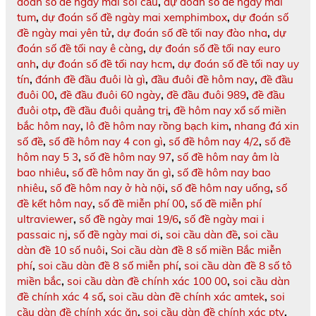
đoán số đề ngày mai soi cầu
,
dự đoán số đề ngày mai
tum
,
dự đoán số đề ngày mai xemphimbox
,
dự đoán số
đề ngày mai yên tử
,
dự đoán số đề tối nay đào nha
,
dự
đoán số đề tối nay ê càng
,
dự đoán số đề tối nay euro
anh
,
dự đoán số đề tối nay hcm
,
dự đoán số đề tối nay uy
tín
,
đánh đề đầu đuôi là gì
,
đầu đuôi đề hôm nay
,
đề đầu
đuôi 00
,
đề đầu đuôi 60 ngày
,
đề đầu đuôi 989
,
đề đầu
đuôi otp
,
đề đầu đuôi quảng trị
,
đề hôm nay xổ số miền
bắc hôm nay
,
lô đề hôm nay rồng bạch kim
,
nhang đá xin
số đề
,
số đề hôm nay 4 con gì
,
số đề hôm nay 4/2
,
số đề
hôm nay 5 3
,
số đề hôm nay 97
,
số đề hôm nay âm là
bao nhiêu
,
số đề hôm nay ăn gì
,
số đề hôm nay bao
nhiêu
,
số đề hôm nay ở hà nội
,
số đề hôm nay uống
,
số
đề kết hôm nay
,
số đề miễn phí 00
,
số đề miễn phí
ultraviewer
,
số đề ngày mai 19/6
,
số đề ngày mai i
passaic nj
,
số đề ngày mai ơi
,
soi cầu dàn đề
,
soi cầu
dàn đề 10 số nuôi
,
Soi cầu dàn đề 8 số miền Bắc miễn
phí
,
soi cầu dàn đề 8 số miễn phí
,
soi cầu dàn đề 8 số tô
miền bắc
,
soi cầu dàn đề chính xác 100 00
,
soi cầu dàn
đề chính xác 4 số
,
soi cầu dàn đề chính xác amtek
,
soi
cầu dàn đề chính xác ăn
,
soi cầu dàn đề chính xác ptv
,