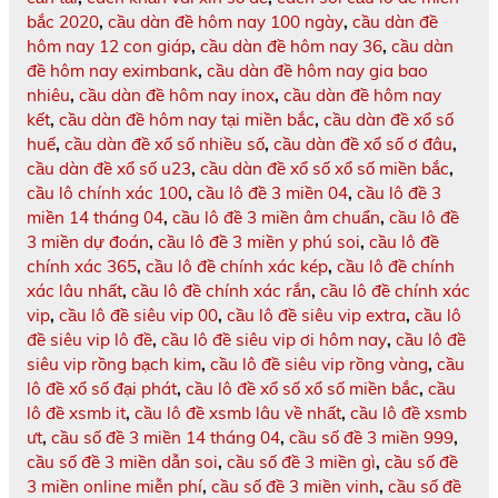
bắc 2020
,
cầu dàn đề hôm nay 100 ngày
,
cầu dàn đề
hôm nay 12 con giáp
,
cầu dàn đề hôm nay 36
,
cầu dàn
đề hôm nay eximbank
,
cầu dàn đề hôm nay gia bao
nhiêu
,
cầu dàn đề hôm nay inox
,
cầu dàn đề hôm nay
kết
,
cầu dàn đề hôm nay tại miền bắc
,
cầu dàn đề xổ số
huế
,
cầu dàn đề xổ số nhiều số
,
cầu dàn đề xổ số ơ đâu
,
cầu dàn đề xổ số u23
,
cầu dàn đề xổ số xổ số miền bắc
,
cầu lô chính xác 100
,
cầu lô đề 3 miền 04
,
cầu lô đề 3
miền 14 tháng 04
,
cầu lô đề 3 miền âm chuẩn
,
cầu lô đề
3 miền dự đoán
,
cầu lô đề 3 miền y phú soi
,
cầu lô đề
chính xác 365
,
cầu lô đề chính xác kép
,
cầu lô đề chính
xác lâu nhất
,
cầu lô đề chính xác rắn
,
cầu lô đề chính xác
vip
,
cầu lô đề siêu vip 00
,
cầu lô đề siêu vip extra
,
cầu lô
đề siêu vip lô đề
,
cầu lô đề siêu vip ơi hôm nay
,
cầu lô đề
siêu vip rồng bạch kim
,
cầu lô đề siêu vip rồng vàng
,
cầu
lô đề xổ số đại phát
,
cầu lô đề xổ số xổ số miền bắc
,
cầu
lô đề xsmb it
,
cầu lô đề xsmb lâu về nhất
,
cầu lô đề xsmb
ưt
,
cầu số đề 3 miền 14 tháng 04
,
cầu số đề 3 miền 999
,
cầu số đề 3 miền dẫn soi
,
cầu số đề 3 miền gì
,
cầu số đề
3 miền online miễn phí
,
cầu số đề 3 miền vinh
,
cầu số đề