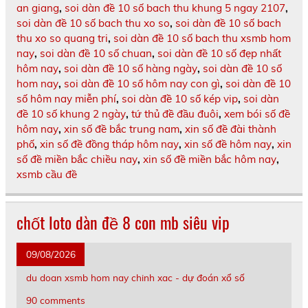
an giang
,
soi dàn đề 10 số bach thu khung 5 ngay 2107
,
soi dàn đề 10 số bach thu xo so
,
soi dàn đề 10 số bach
thu xo so quang tri
,
soi dàn đề 10 số bach thu xsmb hom
nay
,
soi dàn đề 10 số chuan
,
soi dàn đề 10 số đẹp nhất
hôm nay
,
soi dàn đề 10 số hàng ngày
,
soi dàn đề 10 số
hom nay
,
soi dàn đề 10 số hôm nay con gì
,
soi dàn đề 10
số hôm nay miễn phí
,
soi dàn đề 10 số kép vip
,
soi dàn
đề 10 số khung 2 ngày
,
tứ thủ đề đầu đuôi
,
xem bói số đề
hôm nay
,
xin số đề bắc trung nam
,
xin số đề đài thành
phố
,
xin số đề đồng tháp hôm nay
,
xin số đề hôm nay
,
xin
số đề miền bắc chiều nay
,
xin số đề miền bắc hôm nay
,
xsmb cầu đề
chốt loto dàn đề 8 con mb siêu vip
09/08/2026
du doan xsmb hom nay chinh xac - dự đoán xổ số
90 comments