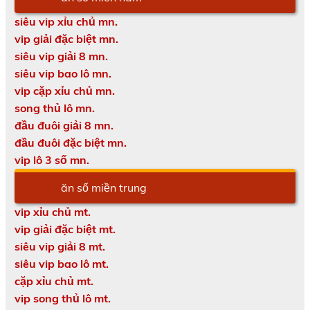
siêu vip xỉu chủ mn.
vip giải đặc biệt mn.
siêu vip giải 8 mn.
siêu vip bao lô mn.
vip cặp xỉu chủ mn.
song thủ lô mn.
đầu đuôi giải 8 mn.
đầu đuôi đặc biệt mn.
vip lô 3 số mn.
ăn số miền trung
vip xỉu chủ mt.
vip giải đặc biệt mt.
siêu vip giải 8 mt.
siêu vip bao lô mt.
cặp xỉu chủ mt.
vip song thủ lô mt.