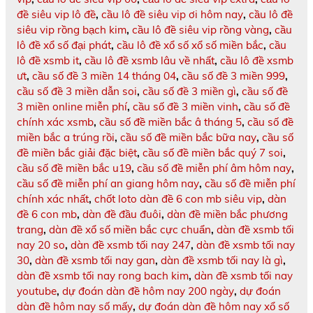
đề siêu vip lô đề
,
cầu lô đề siêu vip ơi hôm nay
,
cầu lô đề
siêu vip rồng bạch kim
,
cầu lô đề siêu vip rồng vàng
,
cầu
lô đề xổ số đại phát
,
cầu lô đề xổ số xổ số miền bắc
,
cầu
lô đề xsmb it
,
cầu lô đề xsmb lâu về nhất
,
cầu lô đề xsmb
ưt
,
cầu số đề 3 miền 14 tháng 04
,
cầu số đề 3 miền 999
,
cầu số đề 3 miền dẫn soi
,
cầu số đề 3 miền gì
,
cầu số đề
3 miền online miễn phí
,
cầu số đề 3 miền vinh
,
cầu số đề
chính xác xsmb
,
cầu số đề miền bắc â tháng 5
,
cầu số đề
miền bắc a trúng rồi
,
cầu số đề miền bắc bữa nay
,
cầu số
đề miền bắc giải đặc biệt
,
cầu số đề miền bắc quý 7 soi
,
cầu số đề miền bắc u19
,
cầu số đề miễn phí âm hôm nay
,
cầu số đề miễn phí an giang hôm nay
,
cầu số đề miễn phí
chính xác nhất
,
chốt loto dàn đề 6 con mb siêu vip
,
dàn
đề 6 con mb
,
dàn đề đầu đuôi
,
dàn đề miền bắc phương
trang
,
dàn đề xổ số miền bắc cực chuẩn
,
dàn đề xsmb tối
nay 20 so
,
dàn đề xsmb tối nay 247
,
dàn đề xsmb tối nay
30
,
dàn đề xsmb tối nay gan
,
dàn đề xsmb tối nay là gì
,
dàn đề xsmb tối nay rong bach kim
,
dàn đề xsmb tối nay
youtube
,
dự đoán dàn đề hôm nay 200 ngày
,
dự đoán
dàn đề hôm nay số mấy
,
dự đoán dàn đề hôm nay xổ số