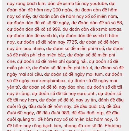
nay rong bach kim
,
dàn đề xsmb tối nay youtube
,
dự
đoán dàn đề hôm nay 200 ngày
,
dự đoán dàn đề hôm
nay số mấy
,
dự đoán dàn đề hôm nay xổ số miền nam
,
dự đoán dàn đề xổ số 60 ngày
,
dự đoán dàn đề xổ số 88
,
dự đoán dàn đề xổ số 999
,
dự đoán dàn đề xsmb extras
,
dự đoán dàn đề xsmb lô
,
dự đoán dàn đề xsmb tt hôm
nay
,
dự đoán số đề hôm nay 7725
,
dự đoán số đề hôm
nay âm bao nhiêu
,
dự đoán số đề miễn phí 6 số
,
dự đoán
số đề miễn phí cho miền bắc
,
dự đoán số đề miễn phí
one
,
dự đoán số đề miễn phí quang hải
,
dự đoán số đề
miễn phí rẻ
,
dự đoán số đề miễn phí thứ 4
,
dự đoán số đề
ngày mai soi cầu
,
dự đoán số đề ngày mai tum
,
dự đoán
số đề ngày mai xemphimbox
,
dự đoán số đề ngày mai
yên tử
,
dự đoán số đề tối nay đào nha
,
dự đoán số đề tối
nay ê càng
,
dự đoán số đề tối nay euro anh
,
dự đoán số
đề tối nay hcm
,
dự đoán số đề tối nay uy tín
,
đánh đề đầu
đuôi là gì
,
đầu đuôi đề hôm nay
,
đề đầu đuôi 00
,
đề đầu
đuôi 60 ngày
,
đề đầu đuôi 989
,
đề đầu đuôi otp
,
đề đầu
đuôi quảng trị
,
đề hôm nay xổ số miền bắc hôm nay
,
lô
đề hôm nay rồng bạch kim
,
nhang đá xin số đề
,
Phương