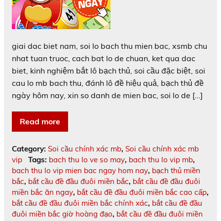
giai dac biet nam, soi lo bach thu mien bac, xsmb chu
nhat tuan truoc, cach bat lo de chuan, ket qua dac
biet, kinh nghiệm bắt lô bạch thủ, soi cầu đặc biệt, soi
cau lo mb bach thu, đánh lô đề hiệu quả, bạch thủ đề
ngày hôm nay, xin so danh de mien bac, soi lo de […]
Read more
Category:
Soi cầu chính xác mb
,
Soi cầu chính xác mb
vip
Tags:
bach thu lo ve so may
,
bach thu lo vip mb
,
bach thu lo vip mien bac ngay hom nay
,
bạch thủ miền
bắc
,
bắt cầu đề đầu đuôi miền bắc
,
bắt cầu đề đầu đuôi
miền bắc ăn ngay
,
bắt cầu đề đầu đuôi miền bắc cao cấp
,
bắt cầu đề đầu đuôi miền bắc chính xác
,
bắt cầu đề đầu
đuôi miền bắc giờ hoàng đạo
,
bắt cầu đề đầu đuôi miền