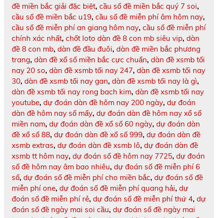
đề miền bắc giải đặc biệt
,
cầu số đề miền bắc quý 7 soi
,
cầu số đề miền bắc u19
,
cầu số đề miễn phí âm hôm nay
,
cầu số đề miễn phí an giang hôm nay
,
cầu số đề miễn phí
chính xác nhất
,
chốt loto dàn đề 8 con mb siêu vip
,
dàn
đề 8 con mb
,
dàn đề đầu đuôi
,
dàn đề miền bắc phương
trang
,
dàn đề xổ số miền bắc cực chuẩn
,
dàn đề xsmb tối
nay 20 so
,
dàn đề xsmb tối nay 247
,
dàn đề xsmb tối nay
30
,
dàn đề xsmb tối nay gan
,
dàn đề xsmb tối nay là gì
,
dàn đề xsmb tối nay rong bach kim
,
dàn đề xsmb tối nay
youtube
,
dự đoán dàn đề hôm nay 200 ngày
,
dự đoán
dàn đề hôm nay số mấy
,
dự đoán dàn đề hôm nay xổ số
miền nam
,
dự đoán dàn đề xổ số 60 ngày
,
dự đoán dàn
đề xổ số 88
,
dự đoán dàn đề xổ số 999
,
dự đoán dàn đề
xsmb extras
,
dự đoán dàn đề xsmb lô
,
dự đoán dàn đề
xsmb tt hôm nay
,
dự đoán số đề hôm nay 7725
,
dự đoán
số đề hôm nay âm bao nhiêu
,
dự đoán số đề miễn phí 6
số
,
dự đoán số đề miễn phí cho miền bắc
,
dự đoán số đề
miễn phí one
,
dự đoán số đề miễn phí quang hải
,
dự
đoán số đề miễn phí rẻ
,
dự đoán số đề miễn phí thứ 4
,
dự
đoán số đề ngày mai soi cầu
,
dự đoán số đề ngày mai