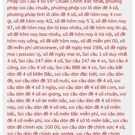
Pháp Soi Cầu 4 số VIP Chuẩn Chính Xác Nhất
,
phương
pháp soi cầu chuẩn
,
phương pháp soi lô dàn đề 4 số
,
phương pháp tính lô dàn đề 4 số
,
số đề hôm nay 4 con
gì
,
số đề hôm nay 4/2
,
số đề hôm nay 5 3
,
số đề hôm nay
97
,
số đề hôm nay âm là bao nhiêu
,
số đề hôm nay ăn gì
,
số đề hôm nay bao nhiêu
,
số đề hôm nay ở hà nội
,
số đề
hôm nay uống
,
số đề kết hôm nay
,
số đề miễn phí 00
,
số
đề miễn phí ultraviewer
,
số đề ngày mai 19/6
,
số đề ngày
mai i passaic nj
,
số đề ngày mai ơi
,
Soi cầu 1 số duy nhất
4 số
,
Soi cầu 247 dàn 4 số
,
Soi cầu 247 de 4 so
,
Soi cầu 4
càng
,
soi câu 4 số vip
,
Soi cầu 888 de 4 so
,
Soi cầu bắt
dàn đề 4 số Miền Bắc
,
soi cầu dàn đặc biệt
,
soi cầu dàn
đề
,
soi cầu dàn đề 10 số nuôi
,
soi cầu dàn đề 4 số
,
soi
cầu dàn đề 4 số 3 ngày
,
soi cầu dàn đề 4 số 88 com
,
soi
cầu dàn đề 4 số an giang
,
soi cầu dàn đề 4 số chuẩn
,
soi
cầu dàn đề 4 số de miền bắc
,
soi cầu dàn đề 4 số hôm
nay
,
soi cầu dàn đề 4 số mb
,
soi cầu dàn đề 4 số miền
bắc
,
Soi cầu dàn đề 4 số miền Bắc miễn phí
,
soi cầu dàn
đề 4 số miễn phí
,
soi cầu dàn đề 4 số tô miền bắc
,
soi cầu
dàn đề chính xác 100 00
,
soi cầu dàn đề chính xác 4 số
,
soi cầu dàn đề chính xác amtek
,
soi cầu dàn đề chính