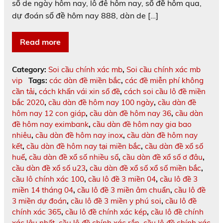
số de ngày hôm nay, lô đê hôm nay, số đề hôm qua,
dự đoán số đề hôm nay 888, dàn de […]
Read more
Category:
Soi cầu chính xác mb
,
Soi cầu chính xác mb
vip
Tags:
các dàn đề miền bắc
,
các đề miễn phí không
cần tải
,
cách khấn vái xin số đề
,
cách soi cầu lô đề miền
bắc 2020
,
cầu dàn đề hôm nay 100 ngày
,
cầu dàn đề
hôm nay 12 con giáp
,
cầu dàn đề hôm nay 36
,
cầu dàn
đề hôm nay eximbank
,
cầu dàn đề hôm nay gia bao
nhiêu
,
cầu dàn đề hôm nay inox
,
cầu dàn đề hôm nay
kết
,
cầu dàn đề hôm nay tại miền bắc
,
cầu dàn đề xổ số
huế
,
cầu dàn đề xổ số nhiều số
,
cầu dàn đề xổ số ơ đâu
,
cầu dàn đề xổ số u23
,
cầu dàn đề xổ số xổ số miền bắc
,
cầu lô chính xác 100
,
cầu lô đề 3 miền 04
,
cầu lô đề 3
miền 14 tháng 04
,
cầu lô đề 3 miền âm chuẩn
,
cầu lô đề
3 miền dự đoán
,
cầu lô đề 3 miền y phú soi
,
cầu lô đề
chính xác 365
,
cầu lô đề chính xác kép
,
cầu lô đề chính
xác lâu nhất
,
cầu lô đề chính xác rắn
,
cầu lô đề chính xác