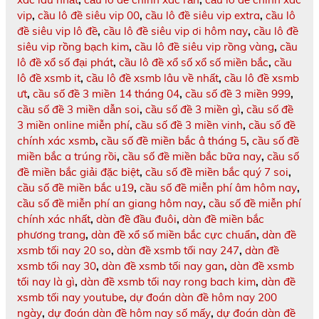
vip
,
cầu lô đề siêu vip 00
,
cầu lô đề siêu vip extra
,
cầu lô
đề siêu vip lô đề
,
cầu lô đề siêu vip ơi hôm nay
,
cầu lô đề
siêu vip rồng bạch kim
,
cầu lô đề siêu vip rồng vàng
,
cầu
lô đề xổ số đại phát
,
cầu lô đề xổ số xổ số miền bắc
,
cầu
lô đề xsmb it
,
cầu lô đề xsmb lâu về nhất
,
cầu lô đề xsmb
ưt
,
cầu số đề 3 miền 14 tháng 04
,
cầu số đề 3 miền 999
,
cầu số đề 3 miền dẫn soi
,
cầu số đề 3 miền gì
,
cầu số đề
3 miền online miễn phí
,
cầu số đề 3 miền vinh
,
cầu số đề
chính xác xsmb
,
cầu số đề miền bắc â tháng 5
,
cầu số đề
miền bắc a trúng rồi
,
cầu số đề miền bắc bữa nay
,
cầu số
đề miền bắc giải đặc biệt
,
cầu số đề miền bắc quý 7 soi
,
cầu số đề miền bắc u19
,
cầu số đề miễn phí âm hôm nay
,
cầu số đề miễn phí an giang hôm nay
,
cầu số đề miễn phí
chính xác nhất
,
dàn đề đầu đuôi
,
dàn đề miền bắc
phương trang
,
dàn đề xổ số miền bắc cực chuẩn
,
dàn đề
xsmb tối nay 20 so
,
dàn đề xsmb tối nay 247
,
dàn đề
xsmb tối nay 30
,
dàn đề xsmb tối nay gan
,
dàn đề xsmb
tối nay là gì
,
dàn đề xsmb tối nay rong bach kim
,
dàn đề
xsmb tối nay youtube
,
dự đoán dàn đề hôm nay 200
ngày
,
dự đoán dàn đề hôm nay số mấy
,
dự đoán dàn đề