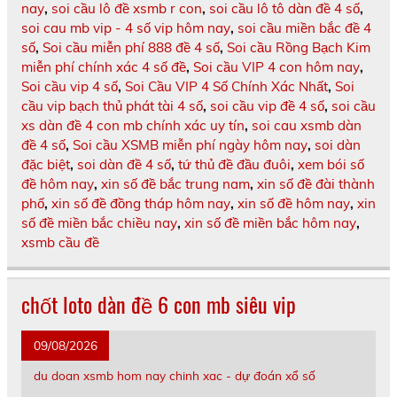
nay
,
soi cầu lô đề xsmb r con
,
soi cầu lô tô dàn đề 4 số
,
soi cau mb vip - 4 số vip hôm nay
,
soi cầu miền bắc đề 4
số
,
Soi cầu miễn phí 888 đề 4 số
,
Soi cầu Rồng Bạch Kim
miễn phí chính xác 4 số đề
,
Soi cầu VIP 4 con hôm nay
,
Soi cầu vip 4 số
,
Soi Cầu VIP 4 Số Chính Xác Nhất
,
Soi
cầu vip bạch thủ phát tài 4 số
,
soi cầu vip đề 4 số
,
soi cầu
xs dàn đề 4 con mb chính xác uy tín
,
soi cau xsmb dàn
đề 4 số
,
Soi cầu XSMB miễn phí ngày hôm nay
,
soi dàn
đặc biệt
,
soi dàn đề 4 số
,
tứ thủ đề đầu đuôi
,
xem bói số
đề hôm nay
,
xin số đề bắc trung nam
,
xin số đề đài thành
phố
,
xin số đề đồng tháp hôm nay
,
xin số đề hôm nay
,
xin
số đề miền bắc chiều nay
,
xin số đề miền bắc hôm nay
,
xsmb cầu đề
chốt loto dàn đề 6 con mb siêu vip
09/08/2026
du doan xsmb hom nay chinh xac - dự đoán xổ số