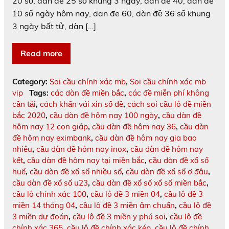
20 số, dàn de 25 số khung 3 ngày, dan de 40, dàn de
10 số ngày hôm nay, dan đe 60, dàn đề 36 số khung
3 ngày bất tử, dàn […]
Read more
Category:
Soi cầu chính xác mb
,
Soi cầu chính xác mb
vip
Tags:
các dàn đề miền bắc
,
các đề miễn phí không
cần tải
,
cách khấn vái xin số đề
,
cách soi cầu lô đề miền
bắc 2020
,
cầu dàn đề hôm nay 100 ngày
,
cầu dàn đề
hôm nay 12 con giáp
,
cầu dàn đề hôm nay 36
,
cầu dàn
đề hôm nay eximbank
,
cầu dàn đề hôm nay gia bao
nhiêu
,
cầu dàn đề hôm nay inox
,
cầu dàn đề hôm nay
kết
,
cầu dàn đề hôm nay tại miền bắc
,
cầu dàn đề xổ số
huế
,
cầu dàn đề xổ số nhiều số
,
cầu dàn đề xổ số ơ đâu
,
cầu dàn đề xổ số u23
,
cầu dàn đề xổ số xổ số miền bắc
,
cầu lô chính xác 100
,
cầu lô đề 3 miền 04
,
cầu lô đề 3
miền 14 tháng 04
,
cầu lô đề 3 miền âm chuẩn
,
cầu lô đề
3 miền dự đoán
,
cầu lô đề 3 miền y phú soi
,
cầu lô đề
chính xác 365
,
cầu lô đề chính xác kép
,
cầu lô đề chính