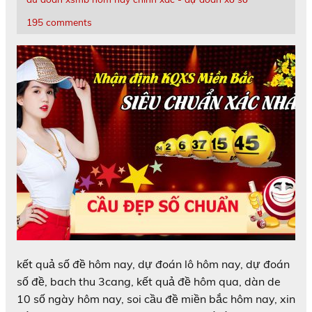
195 comments
kết quả số đề hôm nay, dự đoán lô hôm nay, dự đoán
số đề, bach thu 3cang, kết quả đề hôm qua, dàn de
10 số ngày hôm nay, soi cầu đề miền bắc hôm nay, xin