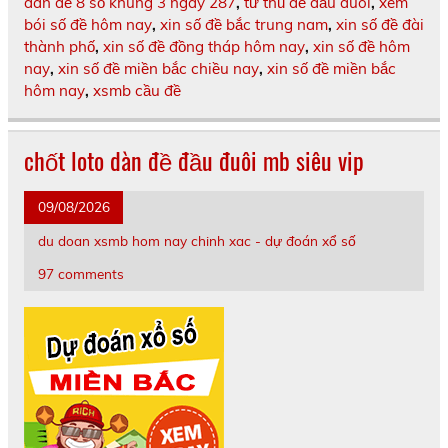
dàn đề 8 số khung 3 ngày 287
,
tứ thủ đề đầu đuôi
,
xem
bói số đề hôm nay
,
xin số đề bắc trung nam
,
xin số đề đài
thành phố
,
xin số đề đồng tháp hôm nay
,
xin số đề hôm
nay
,
xin số đề miền bắc chiều nay
,
xin số đề miền bắc
hôm nay
,
xsmb cầu đề
chốt loto dàn đề đầu đuôi mb siêu vip
09/08/2026
du doan xsmb hom nay chinh xac - dự đoán xổ số
97 comments