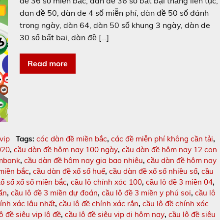
đề 36 số miền bắc, dàn đề 36 số bất bại thắng liên tục,
dan đề 50, dàn de 4 số miễn phí, dàn đề 50 số đánh
trong ngày, dàn 64, dàn 50 số khung 3 ngày, dàn de
30 số bất bại, dàn đề […]
Read more
vip
Tags:
các dàn đề miền bắc
,
các đề miễn phí không cần tải
,
020
,
cầu dàn đề hôm nay 100 ngày
,
cầu dàn đề hôm nay 12 con
imbank
,
cầu dàn đề hôm nay gia bao nhiêu
,
cầu dàn đề hôm nay
miền bắc
,
cầu dàn đề xổ số huế
,
cầu dàn đề xổ số nhiều số
,
cầu
ổ số xổ số miền bắc
,
cầu lô chính xác 100
,
cầu lô đề 3 miền 04
,
ẩn
,
cầu lô đề 3 miền dự đoán
,
cầu lô đề 3 miền y phú soi
,
cầu lô
hính xác lâu nhất
,
cầu lô đề chính xác rắn
,
cầu lô đề chính xác
ô đề siêu vip lô đề
,
cầu lô đề siêu vip ơi hôm nay
,
cầu lô đề siêu