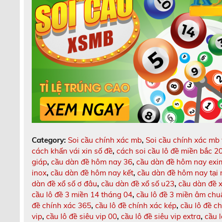
Category:
Soi cầu chính xác mb
,
Soi cầu chính xác mb 
cách khấn vái xin số đề
,
cách soi cầu lô đề miền bắc 2
giáp
,
cầu dàn đề hôm nay 36
,
cầu dàn đề hôm nay ex
inox
,
cầu dàn đề hôm nay kết
,
cầu dàn đề hôm nay tại 
dàn đề xổ số ơ đâu
,
cầu dàn đề xổ số u23
,
cầu dàn đề x
cầu lô đề 3 miền 14 tháng 04
,
cầu lô đề 3 miền âm chu
đề chính xác 365
,
cầu lô đề chính xác kép
,
cầu lô đề c
vip
,
cầu lô đề siêu vip 00
,
cầu lô đề siêu vip extra
,
cầu l