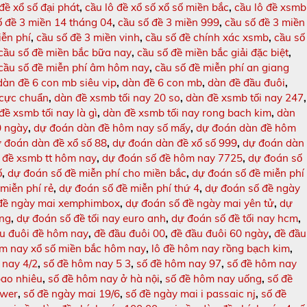
 đề xổ số đại phát
,
cầu lô đề xổ số xổ số miền bắc
,
cầu lô đề xsmb
ố đề 3 miền 14 tháng 04
,
cầu số đề 3 miền 999
,
cầu số đề 3 miền
iễn phí
,
cầu số đề 3 miền vinh
,
cầu số đề chính xác xsmb
,
cầu số
cầu số đề miền bắc bữa nay
,
cầu số đề miền bắc giải đặc biệt
,
cầu số đề miễn phí âm hôm nay
,
cầu số đề miễn phí an giang
 dàn đề 6 con mb siêu vip
,
dàn đề 6 con mb
,
dàn đề đầu đuôi
,
 cực chuẩn
,
dàn đề xsmb tối nay 20 so
,
dàn đề xsmb tối nay 247
,
đề xsmb tối nay là gì
,
dàn đề xsmb tối nay rong bach kim
,
dàn
0 ngày
,
dự đoán dàn đề hôm nay số mấy
,
dự đoán dàn đề hôm
 đoán dàn đề xổ số 88
,
dự đoán dàn đề xổ số 999
,
dự đoán dàn
 đề xsmb tt hôm nay
,
dự đoán số đề hôm nay 7725
,
dự đoán số
ố
,
dự đoán số đề miễn phí cho miền bắc
,
dự đoán số đề miễn phí
miễn phí rẻ
,
dự đoán số đề miễn phí thứ 4
,
dự đoán số đề ngày
đề ngày mai xemphimbox
,
dự đoán số đề ngày mai yên tử
,
dự
àng
,
dự đoán số đề tối nay euro anh
,
dự đoán số đề tối nay hcm
,
u đuôi đề hôm nay
,
đề đầu đuôi 00
,
đề đầu đuôi 60 ngày
,
đề đầu
m nay xổ số miền bắc hôm nay
,
lô đề hôm nay rồng bạch kim
,
 nay 4/2
,
số đề hôm nay 5 3
,
số đề hôm nay 97
,
số đề hôm nay
bao nhiêu
,
số đề hôm nay ở hà nội
,
số đề hôm nay uống
,
số đề
ewer
,
số đề ngày mai 19/6
,
số đề ngày mai i passaic nj
,
số đề