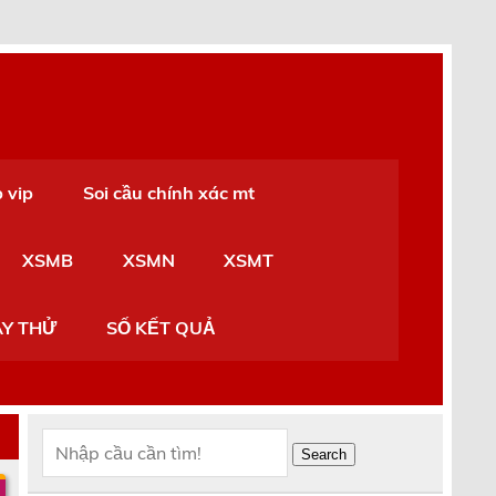
 vip
Soi cầu chính xác mt
XSMB
XSMN
XSMT
Y THỬ
SỐ KẾT QUẢ
Search