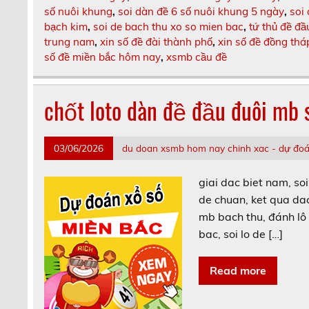
số nuôi khung
,
soi dàn đề 6 số nuôi khung 5 ngày
,
soi
bạch kim
,
soi de bach thu xo so mien bac
,
tứ thủ đề đầ
trung nam
,
xin số đề đài thành phố
,
xin số đề đồng th
số đề miền bắc hôm nay
,
xsmb cầu đề
chốt loto dàn đề đầu đuôi mb s
03/06/2026
du doan xsmb hom nay chinh xac - dự đoá
giai dac biet nam, so
de chuan, ket qua dac 
mb bach thu, đánh lô
bac, soi lo de […]
Read more