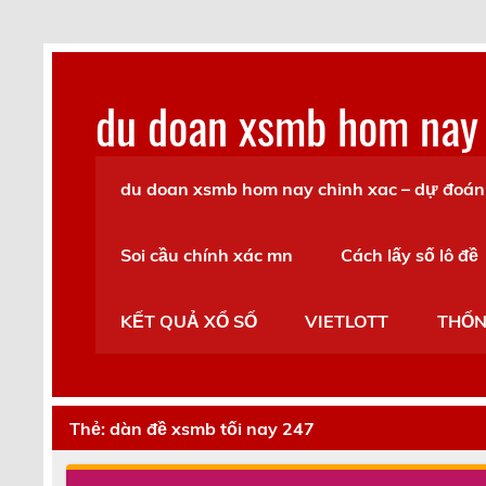
Skip
to
content
du doan xsmb hom nay 
du doan xsmb hom nay chinh xac – dự đoán xổ 
du doan xsmb hom nay chinh xac – dự đoán
Soi cầu chính xác mn
Cách lấy số lô đề
KẾT QUẢ XỔ SỐ
VIETLOTT
THỐN
Thẻ:
dàn đề xsmb tối nay 247