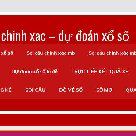
chinh xac – dự đoán xổ số
số
 xổ số
Soi cầu chính xác mb
Soi cầu chính xác mb
Dự đoán xổ số lô đề
TRỰC TIẾP KẾT QUẢ XS
G KÊ
SOI CẦU
DÒ VÉ SỐ
SỔ MƠ
QUA