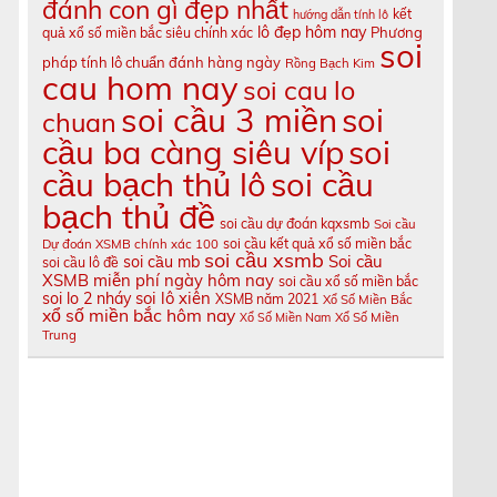
đánh con gì đẹp nhất
ố
kết
hướng dẫn tính lô
lô đẹp hôm nay
Phương
quả xổ số miền bắc siêu chính xác
soi
pháp tính lô chuẩn đánh hàng ngày
Rồng Bạch Kim
cau hom nay
soi cau lo
soi cầu 3 miền
soi
chuan
cầu ba càng siêu víp
soi
cầu bạch thủ lô
soi cầu
bạch thủ đề
soi cầu dự đoán kqxsmb
Soi cầu
soi cầu kết quả xổ số miền bắc
Dự đoán XSMB chính xác 100
soi cầu xsmb
Soi cầu
soi cầu mb
soi cầu lô đề
XSMB miễn phí ngày hôm nay
soi cầu xổ số miền bắc
soi lô xiên
soi lo 2 nháy
XSMB năm 2021
Xổ Số Miền Bắc
xổ số miền bắc hôm nay
Xổ Số Miền Nam
Xổ Số Miền
Trung