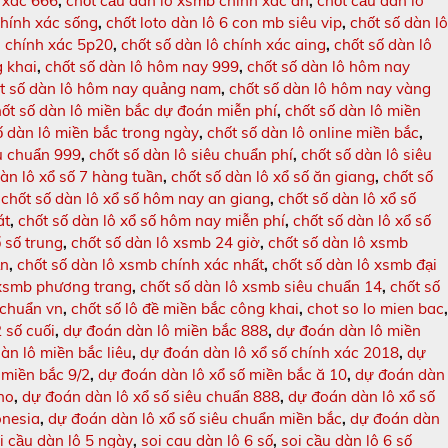
 xác 666
,
chốt cầu dàn lô xsmb chính xác ân
,
chốt cầu dàn lô
chính xác sống
,
chốt loto dàn lô 6 con mb siêu vip
,
chốt số dàn l
ô chính xác 5p20
,
chốt số dàn lô chính xác aing
,
chốt số dàn lô
g khai
,
chốt số dàn lô hôm nay 999
,
chốt số dàn lô hôm nay
t số dàn lô hôm nay quảng nam
,
chốt số dàn lô hôm nay vàng
ốt số dàn lô miền bắc dự đoán miễn phí
,
chốt số dàn lô miền
ố dàn lô miền bắc trong ngày
,
chốt số dàn lô online miền bắc
,
êu chuẩn 999
,
chốt số dàn lô siêu chuẩn phí
,
chốt số dàn lô siêu
dàn lô xổ số 7 hàng tuần
,
chốt số dàn lô xổ số ăn giang
,
chốt số
,
chốt số dàn lô xổ số hôm nay an giang
,
chốt số dàn lô xổ số
át
,
chốt số dàn lô xổ số hôm nay miễn phí
,
chốt số dàn lô xổ số
ổ số trung
,
chốt số dàn lô xsmb 24 giờ
,
chốt số dàn lô xsmb
ẩn
,
chốt số dàn lô xsmb chính xác nhất
,
chốt số dàn lô xsmb đại
 xsmb phương trang
,
chốt số dàn lô xsmb siêu chuẩn 14
,
chốt số
 chuẩn vn
,
chốt số lô đề miền bắc công khai
,
chot so lo mien bac
 số cuối
,
dự đoán dàn lô miền bắc 888
,
dự đoán dàn lô miền
àn lô miền bắc liêu
,
dự đoán dàn lô xổ số chính xác 2018
,
dự
 miền bắc 9/2
,
dự đoán dàn lô xổ số miền bắc ă 10
,
dự đoán dàn
no
,
dự đoán dàn lô xổ số siêu chuẩn 888
,
dự đoán dàn lô xổ số
onesia
,
dự đoán dàn lô xổ số siêu chuẩn miền bắc
,
dự đoán dàn
i cầu dàn lô 5 ngày
,
soi cau dàn lô 6 số
,
soi cầu dàn lô 6 số