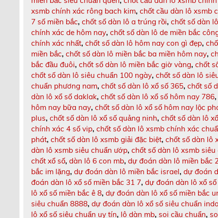
miền bắc siêu chuẩn quen
,
chốt cầu dàn lô xsmb chính
xsmb chính xác rông bach kim
,
chốt cầu dàn lô xsmb 
7 số miền bắc
,
chốt số dàn lô a trúng rồi
,
chốt số dàn l
chính xác de hôm nay
,
chốt số dàn lô de miền bắc côn
chính xác nhất
,
chốt số dàn lô hôm nay con gì đẹp
,
chố
miền bắc
,
chốt số dàn lô miền bắc ba miền hôm nay
,
ch
bắc đầu đuôi
,
chốt số dàn lô miền bắc giờ vàng
,
chốt s
chốt số dàn lô siêu chuẩn 100 ngày
,
chốt số dàn lô si
chuẩn phương nam
,
chốt số dàn lô xổ số 365
,
chốt số 
dàn lô xổ số daklak
,
chốt số dàn lô xổ số hôm nay 786
hôm nay bữa nay
,
chốt số dàn lô xổ số hôm nay lộc ph
plus
,
chốt số dàn lô xổ số quảng ninh
,
chốt số dàn lô x
chính xác 4 số vip
,
chốt số dàn lô xsmb chính xác chu
phát
,
chốt số dàn lô xsmb giải đặc biệt
,
chốt số dàn lô
dàn lô xsmb siêu chuẩn ướp
,
chốt số dàn lô xsmb siêu
chốt xổ số
,
dàn lô 6 con mb
,
dự đoán dàn lô miền bắc 2
bắc im lặng
,
dự đoán dàn lô miền bắc israel
,
dự đoán d
đoán dàn lô xổ số miền bắc 31 7
,
dự đoán dàn lô xổ số
lô xổ số miền bắc ê 8
,
dự đoán dàn lô xổ số miền bắc u
siêu chuẩn 8888
,
dự đoán dàn lô xổ số siêu chuẩn ind
lô xổ số siêu chuẩn uy tín
,
lô dàn mb
,
soi cầu chuẩn
,
so