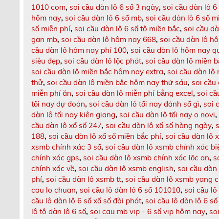
1010 com
,
soi cầu dàn lô 6 số 3 ngày
,
soi cầu dàn lô 6
hôm nay
,
soi cầu dàn lô 6 số mb
,
soi cầu dàn lô 6 số m
số miễn phí
,
soi cầu dàn lô 6 số tô miền bắc
,
soi cầu d
gan mb
,
soi cầu dàn lô hôm nay 668
,
soi cầu dàn lô h
cầu dàn lô hôm nay phí 100
,
soi cầu dàn lô hôm nay qu
siêu đẹp
,
soi cầu dàn lô lộc phát
,
soi cầu dàn lô miền 
soi cầu dàn lô miền bắc hôm nay extra
,
soi cầu dàn lô
thử
,
soi cầu dàn lô miền bắc hôm nay thứ sáu
,
soi cầu
miễn phí ăn
,
soi cầu dàn lô miễn phí bằng excel
,
soi cầ
tối nay dự đoán
,
soi cầu dàn lô tối nay đánh số gì
,
soi 
dàn lô tối nay kiên giang
,
soi cầu dàn lô tối nay o novi
cầu dàn lô xổ số 247
,
soi cầu dàn lô xổ số hàng ngày
,
188
,
soi cầu dàn lô xổ số miền bắc phí
,
soi cầu dàn lô 
xsmb chính xác 3 số
,
soi cầu dàn lô xsmb chính xác bi
chính xác gps
,
soi cầu dàn lô xsmb chính xác lộc an
,
s
chính xác về
,
soi cầu dàn lô xsmb english
,
soi cầu dàn
phí
,
soi cầu dàn lô xsmb tt
,
soi cầu dàn lô xsmb yang 
cau lo chuan
,
soi cầu lô dàn lô 6 số 101010
,
soi cầu l
cầu lô dàn lô 6 số xổ số đài phát
,
soi cầu lô dàn lô 6 số
lô tô dàn lô 6 số
,
soi cau mb vip - 6 số vip hôm nay
,
so