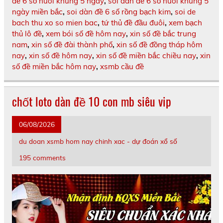
đề 6 số nuôi khung 5 ngày
,
soi dàn đề 6 số nuôi khung 5
ngày miền bắc
,
soi dàn đề 6 số rồng bạch kim
,
soi de
bach thu xo so mien bac
,
tứ thủ đề đầu đuôi
,
xem bạch
thủ lô đề
,
xem bói số đề hôm nay
,
xin số đề bắc trung
nam
,
xin số đề đài thành phố
,
xin số đề đồng tháp hôm
nay
,
xin số đề hôm nay
,
xin số đề miền bắc chiều nay
,
xin
số đề miền bắc hôm nay
,
xsmb cầu đề
chốt loto dàn đề 10 con mb siêu vip
06/08/2026
du doan xsmb hom nay chinh xac - dự đoán xổ số
195 comments