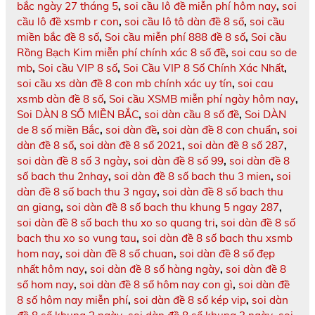
bắc ngày 27 tháng 5
,
soi cầu lô đề miễn phí hôm nay
,
soi
cầu lô đề xsmb r con
,
soi cầu lô tô dàn đề 8 số
,
soi cầu
miền bắc đề 8 số
,
Soi cầu miễn phí 888 đề 8 số
,
Soi cầu
Rồng Bạch Kim miễn phí chính xác 8 số đề
,
soi cau so de
mb
,
Soi cầu VIP 8 số
,
Soi Cầu VIP 8 Số Chính Xác Nhất
,
soi cầu xs dàn đề 8 con mb chính xác uy tín
,
soi cau
xsmb dàn đề 8 số
,
Soi cầu XSMB miễn phí ngày hôm nay
,
Soi DÀN 8 SỐ MIỀN BẮC
,
soi dàn cầu 8 số đề
,
Soi DÀN
de 8 số miền Bắc
,
soi dàn đề
,
soi dàn đề 8 con chuẩn
,
soi
dàn đề 8 số
,
soi dàn đề 8 số 2021
,
soi dàn đề 8 số 287
,
soi dàn đề 8 số 3 ngày
,
soi dàn đề 8 số 99
,
soi dàn đề 8
số bach thu 2nhay
,
soi dàn đề 8 số bach thu 3 mien
,
soi
dàn đề 8 số bach thu 3 ngay
,
soi dàn đề 8 số bach thu
an giang
,
soi dàn đề 8 số bach thu khung 5 ngay 287
,
soi dàn đề 8 số bach thu xo so quang tri
,
soi dàn đề 8 số
bach thu xo so vung tau
,
soi dàn đề 8 số bach thu xsmb
hom nay
,
soi dàn đề 8 số chuan
,
soi dàn đề 8 số đẹp
nhất hôm nay
,
soi dàn đề 8 số hàng ngày
,
soi dàn đề 8
số hom nay
,
soi dàn đề 8 số hôm nay con gì
,
soi dàn đề
8 số hôm nay miễn phí
,
soi dàn đề 8 số kép vip
,
soi dàn