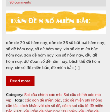
90 comments
dàn de 20 số hôm nay, dàn de 36 số bất bại hôm nay,
số đề hôm nay, số dề hôm nay, xin số de miền bắc
hôm nay, dàn đề hôm nay, xin số hôm nay, cầu đề
hôm nay, dự đoán số đề hôm nay, bạch thủ đề hôm
nay, xin số đề miền bắc, đề miền bắc […]
Read more
Category:
Soi cầu chính xác mb
,
Soi cầu chính xác mb
vip
Tags:
các dàn đề miền bắc
,
các đề miễn phí không
cần tải
,
cách khấn vái xin số đề
,
cách soi cầu lô đề miền
bắc 2020
,
cầu dàn đề hôm nay 100 ngày
,
cầu dàn đề