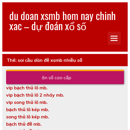
Skip
to
du doan xsmb hom nay chinh
content
xac – dự đoán xổ số
du doan xsmb hom nay chinh xac – dự đoán xổ số
Thẻ:
soi cầu dàn đề xsmb nhiều số
ăn số cao cấp
vip bạch thủ lô mb.
vip bạch thủ lô 2 nháy mb.
vip song thủ lô mb.
bạch thủ lô kép mb.
song thủ lô kép mb.
bạch thủ đề mb.