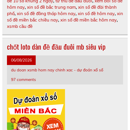
đề 10 số khung 2 ngày
,
tứ thủ đề đầu đuôi
,
xem bói số đề
hôm nay
,
xin số đề bắc trung nam
,
xin số đề đài thành
phố
,
xin số đề đồng tháp hôm nay
,
xin số đề hôm nay
,
xin
số đề miền bắc chiều nay
,
xin số đề miền bắc hôm nay
,
xsmb cầu đề
chốt loto dàn đề đầu đuôi mb siêu vip
06/08/2026
du doan xsmb hom nay chinh xac - dự đoán xổ số
97 comments