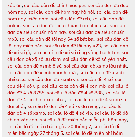
xác ăn
,
soi cầu dàn đề chính xác ptv
,
soi cầu dàn đề đẹp
hôm nay
,
soi cầu dàn đề hôm nay hà nội
,
soi cầu dàn đề
hôm nay miền nam
,
soi cầu dàn đề mb
,
soi cầu dàn đề
online
,
soi cầu dàn đề siêu chuẩn bao nhiêu số
,
soi cầu
dàn đề siêu chuẩn hôm nay
,
soi cầu dàn đề siêu chuẩn
mp3
,
soi cầu dàn đề tối nay 64 số bất bại
,
soi cầu dàn đề
tối nay miền bắc
,
soi cầu dàn đề tối nay u23
,
soi cầu dàn
đề xổ số gì
,
soi cầu dàn đề xổ số rồng vàng bạch kim
,
soi
cầu dàn đề xổ số ưu đàm
,
soi cầu dàn đề xổ số yên nhật
,
soi cầu dàn đề xsmb 8 số
,
soi cầu dàn đề xsmb lâu nhất
,
soi cầu dàn đề xsmb nhanh nhất
,
soi cầu dàn đề xsmb
nhiều số
,
soi cầu dàn đề xsmb vn
,
soi cầu đề 4 số
,
soi
cau đề 4 số vip
,
soi cầu kqxs dàn đề 4 con mb
,
soi cầu lô
dàn đề 4 số 8785
,
soi cầu lô dàn đề 4 số 888
,
soi cầu lô
dàn đề 4 số chính xác nhất
,
soi cầu lô dàn đề 4 số xổ số
đài phát
,
soi cầu lô dàn đề 4 số xs đà nẵng
,
soi cầu lô
dàn đề 4 số xsmb
,
soi cầu lô đề 4 số vip
,
soi cầu lô đề độ
chính xác cao
,
soi cầu lô đề miền bắc miễn phí hôm nay
,
soi cầu lô đề miền bắc ngày 20 tháng 7
,
soi cầu lô đề
miền bắc ngày 27 tháng 5
,
soi cầu lô đề miễn phí hôm