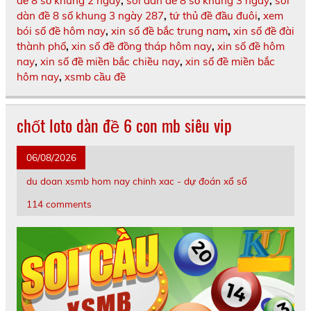
đề 8 số khung 2 ngày
,
soi dàn đề 8 số khung 3 ngày
,
soi
dàn đề 8 số khung 3 ngày 287
,
tứ thủ đề đầu đuôi
,
xem
bói số đề hôm nay
,
xin số đề bắc trung nam
,
xin số đề đài
thành phố
,
xin số đề đồng tháp hôm nay
,
xin số đề hôm
nay
,
xin số đề miền bắc chiều nay
,
xin số đề miền bắc
hôm nay
,
xsmb cầu đề
chốt loto dàn đề 6 con mb siêu vip
06/08/2026
du doan xsmb hom nay chinh xac - dự đoán xổ số
114 comments