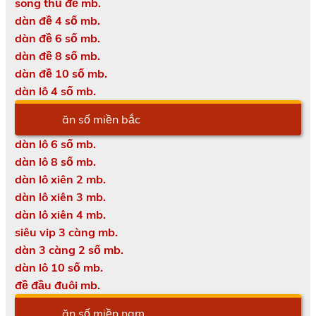
song thủ đề mb.
dàn đề 4 số mb.
dàn đề 6 số mb.
dàn đề 8 số mb.
dàn đề 10 số mb.
dàn lô 4 số mb.
ăn số miền bắc
dàn lô 6 số mb.
dàn lô 8 số mb.
dàn lô xiên 2 mb.
dàn lô xiên 3 mb.
dàn lô xiên 4 mb.
siêu vip 3 càng mb.
dàn 3 càng 2 số mb.
dàn lô 10 số mb.
đề đầu đuôi mb.
ăn số miền nam