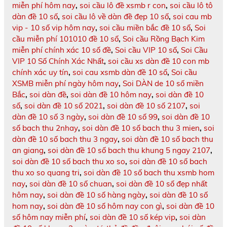
miễn phí hôm nay
,
soi cầu lô đề xsmb r con
,
soi cầu lô tô
dàn đề 10 số
,
soi cầu lô về dàn đề đẹp 10 số
,
soi cau mb
vip - 10 số vip hôm nay
,
soi cầu miền bắc đề 10 số
,
Soi
cầu miễn phí 101010 đề 10 số
,
Soi cầu Rồng Bạch Kim
miễn phí chính xác 10 số đề
,
Soi cầu VIP 10 số
,
Soi Cầu
VIP 10 Số Chính Xác Nhất
,
soi cầu xs dàn đề 10 con mb
chính xác uy tín
,
soi cau xsmb dàn đề 10 số
,
Soi cầu
XSMB miễn phí ngày hôm nay
,
Soi DÀN de 10 số miền
Bắc
,
soi dàn đề
,
soi dàn đề 10 hôm nay
,
soi dàn đề 10
số
,
soi dàn đề 10 số 2021
,
soi dàn đề 10 số 2107
,
soi
dàn đề 10 số 3 ngày
,
soi dàn đề 10 số 99
,
soi dàn đề 10
số bach thu 2nhay
,
soi dàn đề 10 số bach thu 3 mien
,
soi
dàn đề 10 số bach thu 3 ngay
,
soi dàn đề 10 số bach thu
an giang
,
soi dàn đề 10 số bach thu khung 5 ngay 2107
,
soi dàn đề 10 số bach thu xo so
,
soi dàn đề 10 số bach
thu xo so quang tri
,
soi dàn đề 10 số bach thu xsmb hom
nay
,
soi dàn đề 10 số chuan
,
soi dàn đề 10 số đẹp nhất
hôm nay
,
soi dàn đề 10 số hàng ngày
,
soi dàn đề 10 số
hom nay
,
soi dàn đề 10 số hôm nay con gì
,
soi dàn đề 10
số hôm nay miễn phí
,
soi dàn đề 10 số kép vip
,
soi dàn