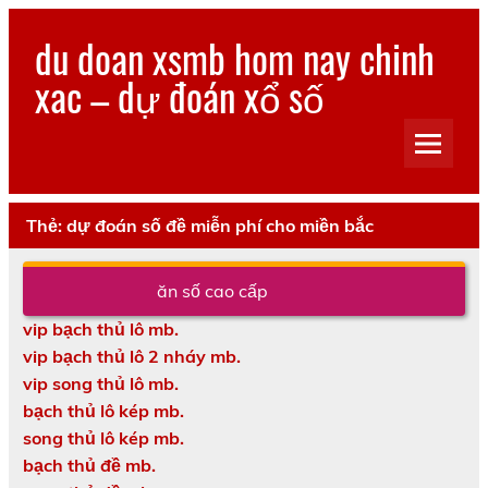
Skip
to
du doan xsmb hom nay chinh
content
xac – dự đoán xổ số
du doan xsmb hom nay chinh xac – dự đoán xổ số
Thẻ:
dự đoán số đề miễn phí cho miền bắc
ăn số cao cấp
vip bạch thủ lô mb.
vip bạch thủ lô 2 nháy mb.
vip song thủ lô mb.
bạch thủ lô kép mb.
song thủ lô kép mb.
bạch thủ đề mb.