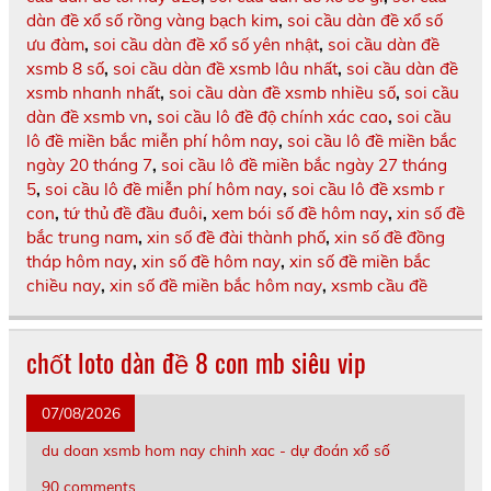
dàn đề xổ số rồng vàng bạch kim
,
soi cầu dàn đề xổ số
ưu đàm
,
soi cầu dàn đề xổ số yên nhật
,
soi cầu dàn đề
xsmb 8 số
,
soi cầu dàn đề xsmb lâu nhất
,
soi cầu dàn đề
xsmb nhanh nhất
,
soi cầu dàn đề xsmb nhiều số
,
soi cầu
dàn đề xsmb vn
,
soi cầu lô đề độ chính xác cao
,
soi cầu
lô đề miền bắc miễn phí hôm nay
,
soi cầu lô đề miền bắc
ngày 20 tháng 7
,
soi cầu lô đề miền bắc ngày 27 tháng
5
,
soi cầu lô đề miễn phí hôm nay
,
soi cầu lô đề xsmb r
con
,
tứ thủ đề đầu đuôi
,
xem bói số đề hôm nay
,
xin số đề
bắc trung nam
,
xin số đề đài thành phố
,
xin số đề đồng
tháp hôm nay
,
xin số đề hôm nay
,
xin số đề miền bắc
chiều nay
,
xin số đề miền bắc hôm nay
,
xsmb cầu đề
chốt loto dàn đề 8 con mb siêu vip
07/08/2026
du doan xsmb hom nay chinh xac - dự đoán xổ số
90 comments