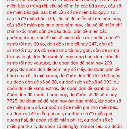
miền bắc a trúng rồi
,
cầu số đề miền bắc bữa nay
,
cầu số
đề miền bắc giải đặc biệt
,
cầu số đề miền bắc quý 7 soi
,
cầu số đề miền bắc u19
,
cầu số đề miễn phí âm hôm nay
,
cầu số đề miễn phí an giang hôm nay
,
cầu số đề miễn phí
chính xác nhất
,
dàn đề đầu đuôi
,
dàn đề miền bắc
phương trang
,
dàn đề xổ số miền bắc cực chuẩn
,
dàn đề
xsmb tối nay 20 so
,
dàn đề xsmb tối nay 247
,
dàn đề
xsmb tối nay 30
,
dàn đề xsmb tối nay gan
,
dàn đề xsmb
tối nay là gì
,
dàn đề xsmb tối nay rong bach kim
,
dàn đề
xsmb tối nay youtube
,
dự đoán dàn đề hôm nay 200
ngày
,
dự đoán dàn đề hôm nay số mấy
,
dự đoán dàn đề
hôm nay xổ số miền nam
,
dự đoán dàn đề xổ số 60 ngày
,
dự đoán dàn đề xổ số 88
,
dự đoán dàn đề xổ số 999
,
dự
đoán dàn đề xsmb extras
,
dự đoán dàn đề xsmb lô
,
dự
đoán dàn đề xsmb tt hôm nay
,
dự đoán số đề hôm nay
7725
,
dự đoán số đề hôm nay âm bao nhiêu
,
dự đoán số
đề miễn phí 6 số
,
dự đoán số đề miễn phí cho miền bắc
,
dự đoán số đề miễn phí one
,
dự đoán số đề miễn phí
quang hải
,
dự đoán số đề miễn phí rẻ
,
dự đoán số đề
miễn phí thứ 4
,
dự đoán số đề ngày mai soi cầu
,
dự đoán