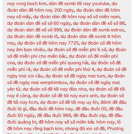
nay rong bach kim
,
dàn đề xsmb tối nay youtube
,
dự
đoán dàn đề hôm nay 200 ngày
,
dự đoán dàn đề hôm
nay số mấy
,
dự đoán dàn đề hôm nay xổ số miền nam
,
dự đoán dàn đề xổ số 60 ngày
,
dự đoán dàn đề xổ số 88
,
dự đoán dàn đề xổ số 999
,
dự đoán dàn đề xsmb extras
,
dự đoán dàn đề xsmb lô
,
dự đoán dàn đề xsmb tt hôm
nay
,
dự đoán số đề hôm nay 7725
,
dự đoán số đề hôm
nay âm bao nhiêu
,
dự đoán số đề miễn phí 6 số
,
dự đoán
số đề miễn phí cho miền bắc
,
dự đoán số đề miễn phí
one
,
dự đoán số đề miễn phí quang hải
,
dự đoán số đề
miễn phí rẻ
,
dự đoán số đề miễn phí thứ 4
,
dự đoán số đề
ngày mai soi cầu
,
dự đoán số đề ngày mai tum
,
dự đoán
số đề ngày mai xemphimbox
,
dự đoán số đề ngày mai
yên tử
,
dự đoán số đề tối nay đào nha
,
dự đoán số đề tối
nay ê càng
,
dự đoán số đề tối nay euro anh
,
dự đoán số
đề tối nay hcm
,
dự đoán số đề tối nay uy tín
,
đánh đề đầu
đuôi là gì
,
đầu đuôi đề hôm nay
,
đề đầu đuôi 00
,
đề đầu
đuôi 60 ngày
,
đề đầu đuôi 989
,
đề đầu đuôi otp
,
đề đầu
đuôi quảng trị
,
đề hôm nay xổ số miền bắc hôm nay
,
lô
đề hôm nay rồng bạch kim
,
nhang đá xin số đề
,
Phương