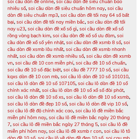
soi cầu dàn đề online
,
soi cầu dàn đề siêu chuẩn bao
nhiêu số
,
soi cầu dàn đề siêu chuẩn hôm nay
,
soi cầu
dàn đề siêu chuẩn mp3
,
soi cầu dàn đề tối nay 64 số bất
bại
,
soi cầu dàn đề tối nay miền bắc
,
soi cầu dàn đề tối
nay u23
,
soi cầu dàn đề xổ số gì
,
soi cầu dàn đề xổ số
rồng vàng bạch kim
,
soi cầu dàn đề xổ số ưu đàm
,
soi
cầu dàn đề xổ số yên nhật
,
soi cầu dàn đề xsmb 8 số
,
soi
cầu dàn đề xsmb lâu nhất
,
soi cầu dàn đề xsmb nhanh
nhất
,
soi cầu dàn đề xsmb nhiều số
,
soi cầu dàn đề xsmb
vn
,
soi cầu đề 10 con miễn phí
,
soi cầu đề 10 số chuẩn
,
soi cầu đề 10 số đặc biệt
,
soi cầu đề 7777 10 số
,
soi cầu
kqxs dàn đề 10 con mb
,
soi cầu lô dàn đề 10 số 101010
,
soi cầu lô dàn đề 10 số 107105
,
soi cầu lô dàn đề 10 số
chính xác nhất
,
soi cầu lô dàn đề 10 số xổ số đài phát
,
soi cầu lô dàn đề 10 số xs
,
soi cầu lô dàn đề 10 số xsmb
,
soi cầu lô dàn đề đẹp 10 số
,
soi cầu lô dàn đề vip 10 số
,
soi cầu lô đề độ chính xác cao
,
soi cầu lô đề miền bắc
miễn phí hôm nay
,
soi cầu lô đề miền bắc ngày 20 tháng
7
,
soi cầu lô đề miền bắc ngày 27 tháng 5
,
soi cầu lô đề
miễn phí hôm nay
,
soi cầu lô đề xsmb r con
,
soi cầu lô tô
dàn đề 10 số
,
soi cầu lô về dàn đề đẹp 10 số
,
soi cau mb