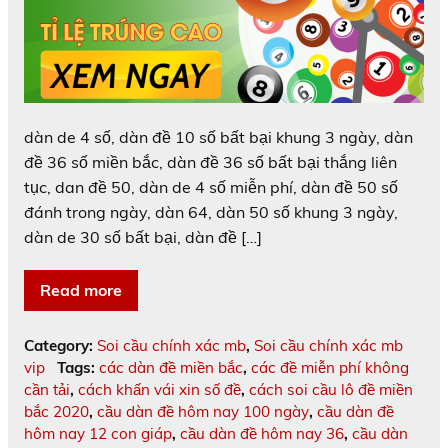
dàn de 4 số, dàn đề 10 số bất bại khung 3 ngày, dàn
đề 36 số miền bắc, dàn đề 36 số bất bại thắng liên
tục, dan đề 50, dàn de 4 số miễn phí, dàn đề 50 số
đánh trong ngày, dàn 64, dàn 50 số khung 3 ngày,
dàn de 30 số bất bại, dàn đề […]
Read more
Category:
Soi cầu chính xác mb
,
Soi cầu chính xác mb
vip
Tags:
các dàn đề miền bắc
,
các đề miễn phí không
cần tải
,
cách khấn vái xin số đề
,
cách soi cầu lô đề miền
bắc 2020
,
cầu dàn đề hôm nay 100 ngày
,
cầu dàn đề
hôm nay 12 con giáp
,
cầu dàn đề hôm nay 36
,
cầu dàn