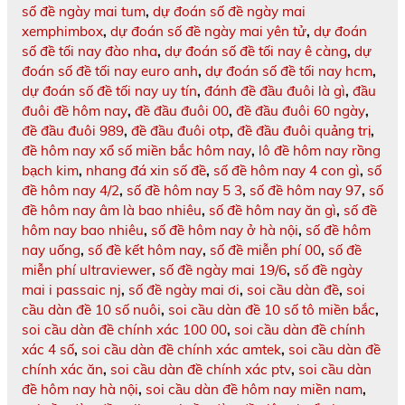
số đề ngày mai tum
,
dự đoán số đề ngày mai
xemphimbox
,
dự đoán số đề ngày mai yên tử
,
dự đoán
số đề tối nay đào nha
,
dự đoán số đề tối nay ê càng
,
dự
đoán số đề tối nay euro anh
,
dự đoán số đề tối nay hcm
,
dự đoán số đề tối nay uy tín
,
đánh đề đầu đuôi là gì
,
đầu
đuôi đề hôm nay
,
đề đầu đuôi 00
,
đề đầu đuôi 60 ngày
,
đề đầu đuôi 989
,
đề đầu đuôi otp
,
đề đầu đuôi quảng trị
,
đề hôm nay xổ số miền bắc hôm nay
,
lô đề hôm nay rồng
bạch kim
,
nhang đá xin số đề
,
số đề hôm nay 4 con gì
,
số
đề hôm nay 4/2
,
số đề hôm nay 5 3
,
số đề hôm nay 97
,
số
đề hôm nay âm là bao nhiêu
,
số đề hôm nay ăn gì
,
số đề
hôm nay bao nhiêu
,
số đề hôm nay ở hà nội
,
số đề hôm
nay uống
,
số đề kết hôm nay
,
số đề miễn phí 00
,
số đề
miễn phí ultraviewer
,
số đề ngày mai 19/6
,
số đề ngày
mai i passaic nj
,
số đề ngày mai ơi
,
soi cầu dàn đề
,
soi
cầu dàn đề 10 số nuôi
,
soi cầu dàn đề 10 số tô miền bắc
,
soi cầu dàn đề chính xác 100 00
,
soi cầu dàn đề chính
xác 4 số
,
soi cầu dàn đề chính xác amtek
,
soi cầu dàn đề
chính xác ăn
,
soi cầu dàn đề chính xác ptv
,
soi cầu dàn
đề hôm nay hà nội
,
soi cầu dàn đề hôm nay miền nam
,