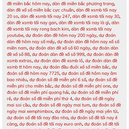
đề miền bắc hôm nay
,
dàn đề miền bắc phương trang
,
dàn đề xổ số miền bắc cực chuẩn
,
dàn đề xsmb tối nay
20 so
,
dàn đề xsmb tối nay 247
,
dàn đề xsmb tối nay 30
,
dàn đề xsmb tối nay gan
,
dàn đề xsmb tối nay là gì
,
dàn
đề xsmb tối nay rong bach kim
,
dàn đề xsmb tối nay
youtube
,
dự đoán dàn đề hôm nay 200 ngày
,
dự đoán
dàn đề hôm nay số mấy
,
dự đoán dàn đề hôm nay xổ số
miền nam
,
dự đoán dàn đề xổ số 60 ngày
,
dự đoán dàn
đề xổ số 88
,
dự đoán dàn đề xổ số 999
,
dự đoán dàn đề
xsmb extras
,
dự đoán dàn đề xsmb lô
,
dự đoán dàn đề
xsmb tt hôm nay
,
dự đoán đầu đuôi xổ số miền bắc
,
dự
đoán số đề hôm nay 7725
,
dự đoán số đề hôm nay âm
bao nhiêu
,
dự đoán số đề miễn phí 6 số
,
dự đoán số đề
miễn phí cho miền bắc
,
dự đoán số đề miễn phí one
,
dự
đoán số đề miễn phí quang hải
,
dự đoán số đề miễn phí
rẻ
,
dự đoán số đề miễn phí thứ 4
,
dự đoán số đề ngày
mai soi cầu
,
dự đoán số đề ngày mai tum
,
dự đoán số đề
ngày mai xemphimbox
,
dự đoán số đề ngày mai yên tử
,
dự đoán số đề tối nay đào nha
,
dự đoán số đề tối nay ê
càng
,
dự đoán số đề tối nay euro anh
,
dự đoán số đề tối