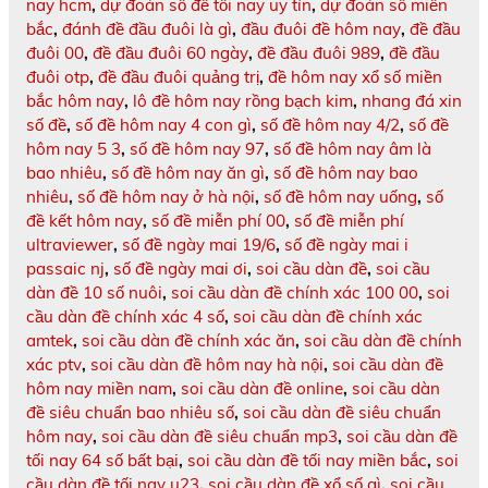
nay hcm
,
dự đoán số đề tối nay uy tín
,
dự đoán số miền
bắc
,
đánh đề đầu đuôi là gì
,
đầu đuôi đề hôm nay
,
đề đầu
đuôi 00
,
đề đầu đuôi 60 ngày
,
đề đầu đuôi 989
,
đề đầu
đuôi otp
,
đề đầu đuôi quảng trị
,
đề hôm nay xổ số miền
bắc hôm nay
,
lô đề hôm nay rồng bạch kim
,
nhang đá xin
số đề
,
số đề hôm nay 4 con gì
,
số đề hôm nay 4/2
,
số đề
hôm nay 5 3
,
số đề hôm nay 97
,
số đề hôm nay âm là
bao nhiêu
,
số đề hôm nay ăn gì
,
số đề hôm nay bao
nhiêu
,
số đề hôm nay ở hà nội
,
số đề hôm nay uống
,
số
đề kết hôm nay
,
số đề miễn phí 00
,
số đề miễn phí
ultraviewer
,
số đề ngày mai 19/6
,
số đề ngày mai i
passaic nj
,
số đề ngày mai ơi
,
soi cầu dàn đề
,
soi cầu
dàn đề 10 số nuôi
,
soi cầu dàn đề chính xác 100 00
,
soi
cầu dàn đề chính xác 4 số
,
soi cầu dàn đề chính xác
amtek
,
soi cầu dàn đề chính xác ăn
,
soi cầu dàn đề chính
xác ptv
,
soi cầu dàn đề hôm nay hà nội
,
soi cầu dàn đề
hôm nay miền nam
,
soi cầu dàn đề online
,
soi cầu dàn
đề siêu chuẩn bao nhiêu số
,
soi cầu dàn đề siêu chuẩn
hôm nay
,
soi cầu dàn đề siêu chuẩn mp3
,
soi cầu dàn đề
tối nay 64 số bất bại
,
soi cầu dàn đề tối nay miền bắc
,
soi
cầu dàn đề tối nay u23
,
soi cầu dàn đề xổ số gì
,
soi cầu