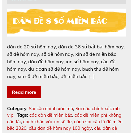
dàn de 20 số hôm nay, dàn de 36 số bất bại hôm nay,
số đề hôm nay, số dề hôm nay, xin số de miền bắc
hôm nay, dàn đề hôm nay, xin số hôm nay, cầu đề
hôm nay, dự đoán số đề hôm nay, bạch thủ đề hôm
nay, xin số đề miền bắc, đề miền bắc […]
Read more
Category:
Soi cầu chính xác mb
,
Soi cầu chính xác mb
vip
Tags:
các dàn đề miền bắc
,
các đề miễn phí không
cần tải
,
cách khấn vái xin số đề
,
cách soi cầu lô đề miền
bắc 2020
,
cầu dàn đề hôm nay 100 ngày
,
cầu dàn đề