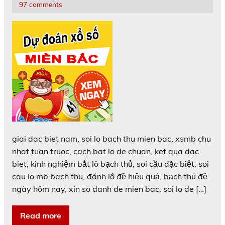
97 comments
giai dac biet nam, soi lo bach thu mien bac, xsmb chu
nhat tuan truoc, cach bat lo de chuan, ket qua dac
biet, kinh nghiệm bắt lô bạch thủ, soi cầu đặc biệt, soi
cau lo mb bach thu, đánh lô đề hiệu quả, bạch thủ đề
ngày hôm nay, xin so danh de mien bac, soi lo de […]
Read more