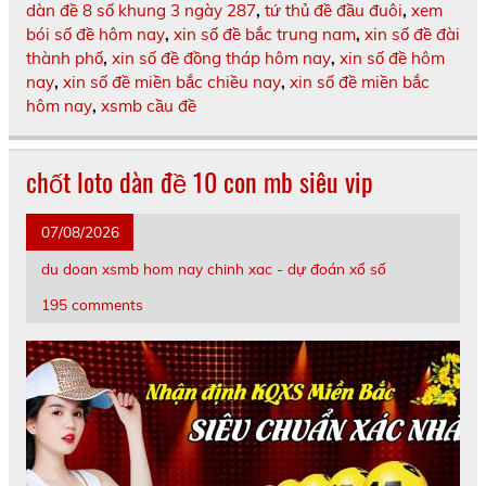
dàn đề 8 số khung 3 ngày 287
,
tứ thủ đề đầu đuôi
,
xem
bói số đề hôm nay
,
xin số đề bắc trung nam
,
xin số đề đài
thành phố
,
xin số đề đồng tháp hôm nay
,
xin số đề hôm
nay
,
xin số đề miền bắc chiều nay
,
xin số đề miền bắc
hôm nay
,
xsmb cầu đề
chốt loto dàn đề 10 con mb siêu vip
07/08/2026
du doan xsmb hom nay chinh xac - dự đoán xổ số
195 comments