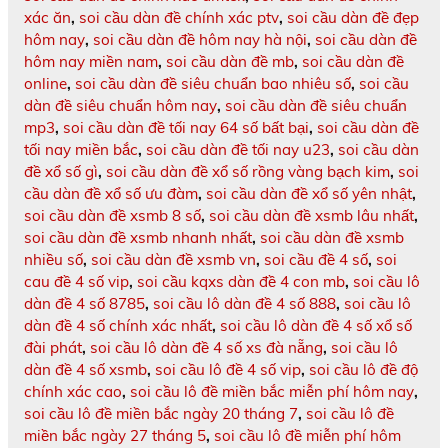
xác ăn
,
soi cầu dàn đề chính xác ptv
,
soi cầu dàn đề đẹp
hôm nay
,
soi cầu dàn đề hôm nay hà nội
,
soi cầu dàn đề
hôm nay miền nam
,
soi cầu dàn đề mb
,
soi cầu dàn đề
online
,
soi cầu dàn đề siêu chuẩn bao nhiêu số
,
soi cầu
dàn đề siêu chuẩn hôm nay
,
soi cầu dàn đề siêu chuẩn
mp3
,
soi cầu dàn đề tối nay 64 số bất bại
,
soi cầu dàn đề
tối nay miền bắc
,
soi cầu dàn đề tối nay u23
,
soi cầu dàn
đề xổ số gì
,
soi cầu dàn đề xổ số rồng vàng bạch kim
,
soi
cầu dàn đề xổ số ưu đàm
,
soi cầu dàn đề xổ số yên nhật
,
soi cầu dàn đề xsmb 8 số
,
soi cầu dàn đề xsmb lâu nhất
,
soi cầu dàn đề xsmb nhanh nhất
,
soi cầu dàn đề xsmb
nhiều số
,
soi cầu dàn đề xsmb vn
,
soi cầu đề 4 số
,
soi
cau đề 4 số vip
,
soi cầu kqxs dàn đề 4 con mb
,
soi cầu lô
dàn đề 4 số 8785
,
soi cầu lô dàn đề 4 số 888
,
soi cầu lô
dàn đề 4 số chính xác nhất
,
soi cầu lô dàn đề 4 số xổ số
đài phát
,
soi cầu lô dàn đề 4 số xs đà nẵng
,
soi cầu lô
dàn đề 4 số xsmb
,
soi cầu lô đề 4 số vip
,
soi cầu lô đề độ
chính xác cao
,
soi cầu lô đề miền bắc miễn phí hôm nay
,
soi cầu lô đề miền bắc ngày 20 tháng 7
,
soi cầu lô đề
miền bắc ngày 27 tháng 5
,
soi cầu lô đề miễn phí hôm