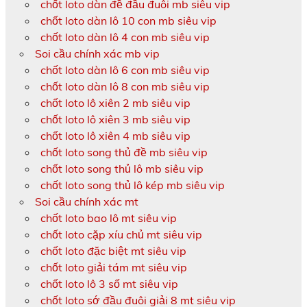
chốt loto dàn đề đầu đuôi mb siêu vip
chốt loto dàn lô 10 con mb siêu vip
chốt loto dàn lô 4 con mb siêu vip
Soi cầu chính xác mb vip
chốt loto dàn lô 6 con mb siêu vip
chốt loto dàn lô 8 con mb siêu vip
chốt loto lô xiên 2 mb siêu vip
chốt loto lô xiên 3 mb siêu vip
chốt loto lô xiên 4 mb siêu vip
chốt loto song thủ đề mb siêu vip
chốt loto song thủ lô mb siêu vip
chốt loto song thủ lô kép mb siêu vip
Soi cầu chính xác mt
chốt loto bao lô mt siêu vip
chốt loto cặp xíu chủ mt siêu vip
chốt loto đặc biệt mt siêu vip
chốt loto giải tám mt siêu vip
chốt loto lô 3 số mt siêu vip
chốt loto sớ đầu đuôi giải 8 mt siêu vip