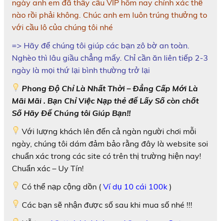
ngày anh em đã thấy cầu VÍP hôm nay chính xác thế
nào rồi phải không. Chúc anh em luôn trúng thưởng to
với cầu lô của chúng tôi nhé
=> Hãy để chúng tôi giúp các bạn zô bờ an toàn.
Nghèo thì lâu giầu chẳng mấy. Chỉ cần ăn liên tiếp 2-3
ngày là mọi thứ lại bình thường trở lại
Phong Độ Chỉ Là Nhất Thời – Đẳng Cấp Mới Là
Mãi Mãi . Bạn Chỉ Việc Nạp thẻ để Lấy Số còn chốt
Số Hãy Để Chúng tôi Giúp Bạn!!
Với lượng khách lên đến cả ngàn người chơi mỗi
ngày, chúng tôi dám đảm bảo rằng đây là website soi
chuẩn xác trong các site có trên thị trường hiện nay!
Chuẩn xác – Uy Tín!
Có thể nạp cộng dồn (
Ví dụ 10 cái 100k
)
Các bạn sẽ nhận được số sau khi mua số nhé !!!