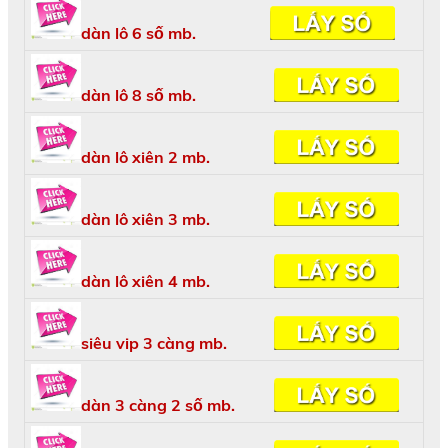
dàn lô 6 số mb.
dàn lô 8 số mb.
dàn lô xiên 2 mb.
dàn lô xiên 3 mb.
dàn lô xiên 4 mb.
siêu vip 3 càng mb.
dàn 3 càng 2 số mb.