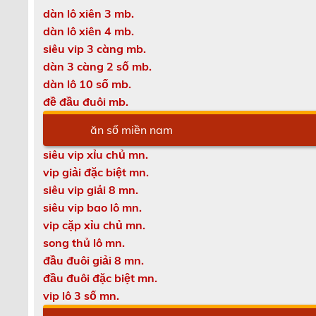
dàn lô xiên 3 mb.
dàn lô xiên 4 mb.
siêu vip 3 càng mb.
dàn 3 càng 2 số mb.
dàn lô 10 số mb.
đề đầu đuôi mb.
ăn số miền nam
siêu vip xỉu chủ mn.
vip giải đặc biệt mn.
siêu vip giải 8 mn.
siêu vip bao lô mn.
vip cặp xỉu chủ mn.
song thủ lô mn.
đầu đuôi giải 8 mn.
đầu đuôi đặc biệt mn.
vip lô 3 số mn.