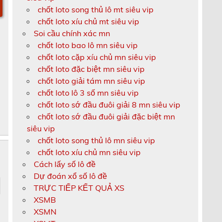
chốt loto song thủ lô mt siêu vip
chốt loto xíu chủ mt siêu vip
Soi cầu chính xác mn
chốt loto bao lô mn siêu vip
chốt loto cặp xíu chủ mn siêu vip
chốt loto đặc biệt mn siêu vip
chốt loto giải tám mn siêu vip
chốt loto lô 3 số mn siêu vip
chốt loto sớ đầu đuôi giải 8 mn siêu vip
chốt loto sớ đầu đuôi giải đặc biệt mn
siêu vip
chốt loto song thủ lô mn siêu vip
chốt loto xíu chủ mn siêu vip
Cách lấy số lô đề
Dự đoán xổ số lô đề
TRỰC TIẾP KẾT QUẢ XS
XSMB
XSMN