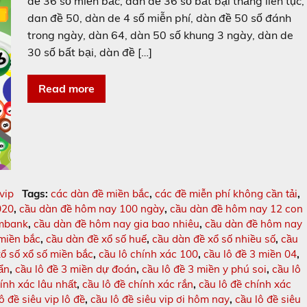
đề 36 số miền bắc, dàn đề 36 số bất bại thắng liên tục,
dan đề 50, dàn de 4 số miễn phí, dàn đề 50 số đánh
trong ngày, dàn 64, dàn 50 số khung 3 ngày, dàn de
30 số bất bại, dàn đề […]
Read more
vip
Tags:
các dàn đề miền bắc
,
các đề miễn phí không cần tải
,
020
,
cầu dàn đề hôm nay 100 ngày
,
cầu dàn đề hôm nay 12 con
imbank
,
cầu dàn đề hôm nay gia bao nhiêu
,
cầu dàn đề hôm nay
miền bắc
,
cầu dàn đề xổ số huế
,
cầu dàn đề xổ số nhiều số
,
cầu
ổ số xổ số miền bắc
,
cầu lô chính xác 100
,
cầu lô đề 3 miền 04
,
ẩn
,
cầu lô đề 3 miền dự đoán
,
cầu lô đề 3 miền y phú soi
,
cầu lô
hính xác lâu nhất
,
cầu lô đề chính xác rắn
,
cầu lô đề chính xác
ô đề siêu vip lô đề
,
cầu lô đề siêu vip ơi hôm nay
,
cầu lô đề siêu