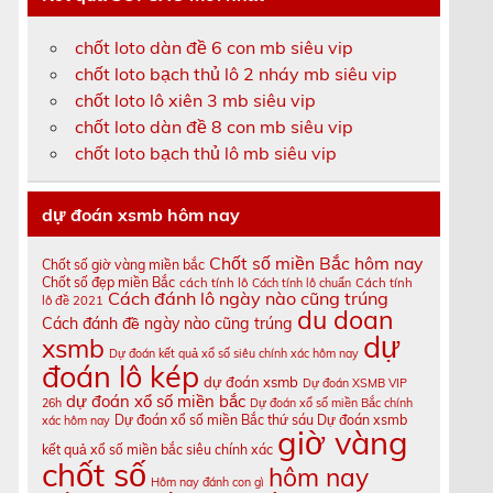
chốt loto dàn đề 6 con mb siêu vip
chốt loto bạch thủ lô 2 nháy mb siêu vip
chốt loto lô xiên 3 mb siêu vip
chốt loto dàn đề 8 con mb siêu vip
chốt loto bạch thủ lô mb siêu vip
dự đoán xsmb hôm nay
Chốt số miền Bắc hôm nay
Chốt số giờ vàng miền bắc
Chốt số đẹp miền Bắc
cách tính lô
Cách tính lô chuẩn
Cách tính
Cách đánh lô ngày nào cũng trúng
lô đề 2021
du doan
Cách đánh đề ngày nào cũng trúng
dự
xsmb
Dự đoán kết quả xổ số siêu chính xác hôm nay
đoán lô kép
dự đoán xsmb
Dự đoán XSMB VIP
dự đoán xổ số miền bắc
26h
Dự đoán xổ số miền Bắc chính
Dự đoán xổ số miền Bắc thứ sáu Dự đoán xsmb
xác hôm nay
giờ vàng
kết quả xổ số miền bắc siêu chính xác
chốt số
hôm nay
Hôm nay đánh con gì