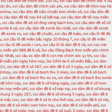
,
soi cầu dàn đề chính xác 100 00
,
soi cầu dàn đề chính xác 4 số
xác ăn
,
soi cầu dàn đề chính xác ptv
,
soi cầu dàn đề hôm nay hà
online
,
soi cầu dàn đề siêu chuẩn bao nhiêu số
,
soi cầu dàn đề
oi cầu dàn đề tối nay 64 số bất bại
,
soi cầu dàn đề tối nay miền
ì
,
soi cầu dàn đề xổ số rồng vàng bạch kim
,
soi cầu dàn đề xổ số
 xsmb 8 số
,
soi cầu dàn đề xsmb lâu nhất
,
soi cầu dàn đề xsmb
n đề xsmb vn
,
soi cầu đề chuẩn
,
soi cầu đề tuần
,
soi cầu lô đề độ
y
,
soi cầu lô đề miền bắc ngày 20 tháng 7
,
soi cầu lô đề miền
soi cầu lô đề xsmb r con
,
soi cầu lô tô dàn đề 6 số
,
soi cau mb
ầu miễn phí 888 đề 6 số
,
Soi cầu Rồng Bạch Kim miễn phí chính
Xác Nhất
,
soi cầu xs dàn đề 6 con mb chính xác uy tín
,
soi cầu
B miễn phí ngày hôm nay
,
Soi DÀN de 6 số miền Bắc
,
soi dàn
021
,
soi dàn đề 6 số 267
,
soi dàn đề 6 số 3 ngày
,
soi dàn đề 6 số
 2nhay
,
soi dàn đề 6 số bach thu 3 mien
,
soi dàn đề 6 số bach
7
,
soi dàn đề 6 số bach thu xo so
,
soi dàn đề 6 số bach thu xsmb
nhất hôm nay
,
soi dàn đề 6 số hàng ngày
,
soi dàn đề 6 số hom
hôm nay miễn phí
,
soi dàn đề 6 số kép vip
,
soi dàn đề 6 số khung
 khung 3 ngày 267
,
soi dàn đề 6 số khung 5 ngày
,
soi dàn đề 6
 là mấy con
,
soi dàn đề 6 số là như thế nào
,
soi dàn đề 6 số mb
,
 dàn đề 6 số miền nam hôm nay
,
soi dàn đề 6 số miễn phí
,
soi
àn đề 6 số ngày mai
,
soi dàn đề 6 số nuôi 3 ngày
,
soi dàn đề 6