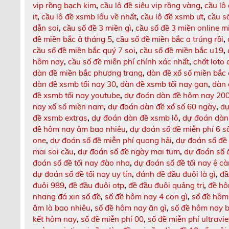
vip rồng bạch kim
,
cầu lô đề siêu vip rồng vàng
,
cầu lô
it
,
cầu lô đề xsmb lâu về nhất
,
cầu lô đề xsmb ưt
,
cầu s
dẫn soi
,
cầu số đề 3 miền gì
,
cầu số đề 3 miền online m
đề miền bắc â tháng 5
,
cầu số đề miền bắc a trúng rồi
,
cầu số đề miền bắc quý 7 soi
,
cầu số đề miền bắc u19
,
hôm nay
,
cầu số đề miễn phí chính xác nhất
,
chốt loto
dàn đề miền bắc phương trang
,
dàn đề xổ số miền bắc
dàn đề xsmb tối nay 30
,
dàn đề xsmb tối nay gan
,
dàn 
đề xsmb tối nay youtube
,
dự đoán dàn đề hôm nay 20
nay xổ số miền nam
,
dự đoán dàn đề xổ số 60 ngày
,
dự
đề xsmb extras
,
dự đoán dàn đề xsmb lô
,
dự đoán dàn
đề hôm nay âm bao nhiêu
,
dự đoán số đề miễn phí 6 s
one
,
dự đoán số đề miễn phí quang hải
,
dự đoán số đề 
mai soi cầu
,
dự đoán số đề ngày mai tum
,
dự đoán số 
đoán số đề tối nay đào nha
,
dự đoán số đề tối nay ê c
dự đoán số đề tối nay uy tín
,
đánh đề đầu đuôi là gì
,
đầ
đuôi 989
,
đề đầu đuôi otp
,
đề đầu đuôi quảng trị
,
đề hô
nhang đá xin số đề
,
số đề hôm nay 4 con gì
,
số đề hôm
âm là bao nhiêu
,
số đề hôm nay ăn gì
,
số đề hôm nay 
kết hôm nay
,
số đề miễn phí 00
,
số đề miễn phí ultravi