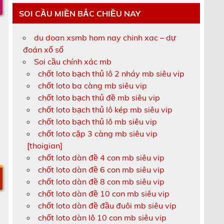
SOI CẦU MIỀN BẮC CHIỀU NAY
du doan xsmb hom nay chinh xac – dự
đoán xổ số
Soi cầu chính xác mb
chốt loto bạch thủ lô 2 nháy mb siêu vip
chốt loto ba càng mb siêu vip
chốt loto bạch thủ đề mb siêu vip
chốt loto bạch thủ lô kép mb siêu vip
chốt loto bạch thủ lô mb siêu vip
chốt loto cặp 3 càng mb siêu vip
[thoigian]
chốt loto dàn đề 4 con mb siêu vip
chốt loto dàn đề 6 con mb siêu vip
chốt loto dàn đề 8 con mb siêu vip
chốt loto dàn đề 10 con mb siêu vip
chốt loto dàn đề đầu đuôi mb siêu vip
chốt loto dàn lô 10 con mb siêu vip