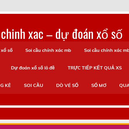
chinh xac – dự đoán xổ số
số
 xổ số
Soi cầu chính xác mb
Soi cầu chính xác mb
Dự đoán xổ số lô đề
TRỰC TIẾP KẾT QUẢ XS
G KÊ
SOI CẦU
DÒ VÉ SỐ
SỔ MƠ
QUA