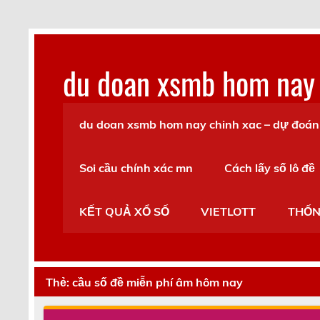
Skip
to
content
du doan xsmb hom nay 
du doan xsmb hom nay chinh xac – dự đoán xổ 
du doan xsmb hom nay chinh xac – dự đoán
Soi cầu chính xác mn
Cách lấy số lô đề
KẾT QUẢ XỔ SỐ
VIETLOTT
THỐN
Thẻ:
cầu số đề miễn phí âm hôm nay