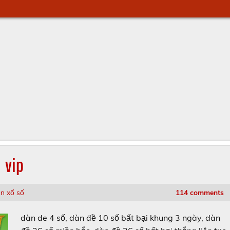
 vip
n xổ số
114 comments
dàn de 4 số, dàn đề 10 số bất bại khung 3 ngày, dàn