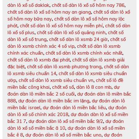
dàn lô xổ số daklak
,
chốt số dàn lô xổ số hôm nay 786
,
chốt số dàn lô xổ số hôm nay an giang
,
chốt số dàn lô xổ
số hôm nay bữa nay
,
chốt số dàn lô xổ số hôm nay lộc
phát
,
chốt số dàn lô xổ số hôm nay miễn phí
,
chốt số dàn
lô xổ số plus
,
chốt số dàn lô xổ số quảng ninh
,
chốt số
dàn lô xổ số trung
,
chốt số dàn lô xsmb 24 giờ
,
chốt số
dàn lô xsmb chính xác 4 số vip
,
chốt số dàn lô xsmb
chính xác chuẩn
,
chốt số dàn lô xsmb chính xác nhất
,
chốt số dàn lô xsmb đại phát
,
chốt số dàn lô xsmb giải
đặc biệt
,
chốt số dàn lô xsmb phương trang
,
chốt số dàn
lô xsmb siêu chuẩn 14
,
chốt số dàn lô xsmb siêu chuẩn
ướp
,
chốt số dàn lô xsmb siêu chuẩn vn
,
chốt số lô đề
miền bắc công khai
,
chốt xổ số
,
dàn lô 8 con mb
,
dự
đoán dàn lô miền bắc 2 số cuối
,
dự đoán dàn lô miền bắc
888
,
dự đoán dàn lô miền bắc im lặng
,
dự đoán dàn lô
miền bắc israel
,
dự đoán dàn lô miền bắc liêu
,
dự đoán
dàn lô xổ số chính xác 2018
,
dự đoán dàn lô xổ số miền
bắc 31 7
,
dự đoán dàn lô xổ số miền bắc 9/2
,
dự đoán
dàn lô xổ số miền bắc ă 10
,
dự đoán dàn lô xổ số miền
bắc ê 8
,
dự đoán dàn lô xổ số miền bắc uno
,
dự đoán