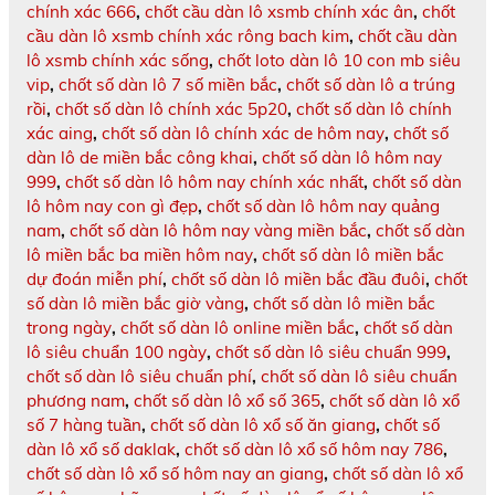
chính xác 666
,
chốt cầu dàn lô xsmb chính xác ân
,
chốt
cầu dàn lô xsmb chính xác rông bach kim
,
chốt cầu dàn
lô xsmb chính xác sống
,
chốt loto dàn lô 10 con mb siêu
vip
,
chốt số dàn lô 7 số miền bắc
,
chốt số dàn lô a trúng
rồi
,
chốt số dàn lô chính xác 5p20
,
chốt số dàn lô chính
xác aing
,
chốt số dàn lô chính xác de hôm nay
,
chốt số
dàn lô de miền bắc công khai
,
chốt số dàn lô hôm nay
999
,
chốt số dàn lô hôm nay chính xác nhất
,
chốt số dàn
lô hôm nay con gì đẹp
,
chốt số dàn lô hôm nay quảng
nam
,
chốt số dàn lô hôm nay vàng miền bắc
,
chốt số dàn
lô miền bắc ba miền hôm nay
,
chốt số dàn lô miền bắc
dự đoán miễn phí
,
chốt số dàn lô miền bắc đầu đuôi
,
chốt
số dàn lô miền bắc giờ vàng
,
chốt số dàn lô miền bắc
trong ngày
,
chốt số dàn lô online miền bắc
,
chốt số dàn
lô siêu chuẩn 100 ngày
,
chốt số dàn lô siêu chuẩn 999
,
chốt số dàn lô siêu chuẩn phí
,
chốt số dàn lô siêu chuẩn
phương nam
,
chốt số dàn lô xổ số 365
,
chốt số dàn lô xổ
số 7 hàng tuần
,
chốt số dàn lô xổ số ăn giang
,
chốt số
dàn lô xổ số daklak
,
chốt số dàn lô xổ số hôm nay 786
,
chốt số dàn lô xổ số hôm nay an giang
,
chốt số dàn lô xổ