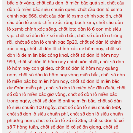
bắc giờ vàng
,
chốt cầu dàn lô miền bắc quả soi
,
chốt cầu
dàn lô miền bắc siêu chuẩn quen
,
chốt cầu dàn lô xsmb
chính xác 666
,
chốt cầu dàn lô xsmb chính xác ân
,
chốt
cầu dàn lô xsmb chính xác rông bach kim
,
chốt cầu dàn
lô xsmb chính xác sống
,
chốt loto dàn lô 6 con mb siêu
vip
,
chốt số dàn lô 7 số miền bắc
,
chốt số dàn lô a trúng
rồi
,
chốt số dàn lô chính xác 5p20
,
chốt số dàn lô chính
xác aing
,
chốt số dàn lô chính xác de hôm nay
,
chốt số
dàn lô de miền bắc công khai
,
chốt số dàn lô hôm nay
999
,
chốt số dàn lô hôm nay chính xác nhất
,
chốt số dàn
lô hôm nay con gì đẹp
,
chốt số dàn lô hôm nay quảng
nam
,
chốt số dàn lô hôm nay vàng miền bắc
,
chốt số dàn
lô miền bắc ba miền hôm nay
,
chốt số dàn lô miền bắc
dự đoán miễn phí
,
chốt số dàn lô miền bắc đầu đuôi
,
chốt
số dàn lô miền bắc giờ vàng
,
chốt số dàn lô miền bắc
trong ngày
,
chốt số dàn lô online miền bắc
,
chốt số dàn
lô siêu chuẩn 100 ngày
,
chốt số dàn lô siêu chuẩn 999
,
chốt số dàn lô siêu chuẩn phí
,
chốt số dàn lô siêu chuẩn
phương nam
,
chốt số dàn lô xổ số 365
,
chốt số dàn lô xổ
số 7 hàng tuần
,
chốt số dàn lô xổ số ăn giang
,
chốt số