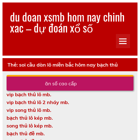
Skip
to
du doan xsmb hom nay chinh
content
xac – dự đoán xổ số
du doan xsmb hom nay chinh xac – dự đoán xổ số
Thẻ:
soi cầu dàn lô miền bắc hôm nay bạch thủ
ăn số cao cấp
vip bạch thủ lô mb.
vip bạch thủ lô 2 nháy mb.
vip song thủ lô mb.
bạch thủ lô kép mb.
song thủ lô kép mb.
bạch thủ đề mb.