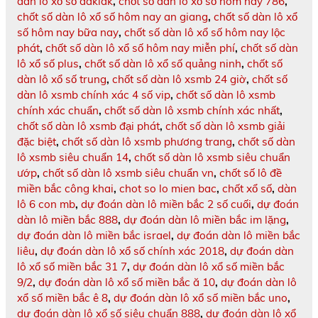
dàn lô xổ số daklak
,
chốt số dàn lô xổ số hôm nay 786
,
chốt số dàn lô xổ số hôm nay an giang
,
chốt số dàn lô xổ
số hôm nay bữa nay
,
chốt số dàn lô xổ số hôm nay lộc
phát
,
chốt số dàn lô xổ số hôm nay miễn phí
,
chốt số dàn
lô xổ số plus
,
chốt số dàn lô xổ số quảng ninh
,
chốt số
dàn lô xổ số trung
,
chốt số dàn lô xsmb 24 giờ
,
chốt số
dàn lô xsmb chính xác 4 số vip
,
chốt số dàn lô xsmb
chính xác chuẩn
,
chốt số dàn lô xsmb chính xác nhất
,
chốt số dàn lô xsmb đại phát
,
chốt số dàn lô xsmb giải
đặc biệt
,
chốt số dàn lô xsmb phương trang
,
chốt số dàn
lô xsmb siêu chuẩn 14
,
chốt số dàn lô xsmb siêu chuẩn
ướp
,
chốt số dàn lô xsmb siêu chuẩn vn
,
chốt số lô đề
miền bắc công khai
,
chot so lo mien bac
,
chốt xổ số
,
dàn
lô 6 con mb
,
dự đoán dàn lô miền bắc 2 số cuối
,
dự đoán
dàn lô miền bắc 888
,
dự đoán dàn lô miền bắc im lặng
,
dự đoán dàn lô miền bắc israel
,
dự đoán dàn lô miền bắc
liêu
,
dự đoán dàn lô xổ số chính xác 2018
,
dự đoán dàn
lô xổ số miền bắc 31 7
,
dự đoán dàn lô xổ số miền bắc
9/2
,
dự đoán dàn lô xổ số miền bắc ă 10
,
dự đoán dàn lô
xổ số miền bắc ê 8
,
dự đoán dàn lô xổ số miền bắc uno
,
dự đoán dàn lô xổ số siêu chuẩn 888
,
dự đoán dàn lô xổ