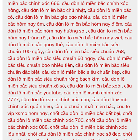
miền bắc chính xác 666
,
cầu dàn lô miền bắc chính xác
hàng
,
cầu dàn lô miền bắc chủ nhật
,
cầu dàn lô miền bắc
có
,
cầu dàn lô miền bắc giá bao nhiêu
,
cầu dàn lô miền
bắc hôm nay âm
,
cầu dàn lô miền bắc hôm nay điểm
,
cầu
dàn lô miền bắc hôm nay hương soi
,
cầu dàn lô miền bắc
hôm nay trúng rồi
,
cầu dàn lô miền bắc hôm nay việt
,
cầu
dàn lô miền bắc quay thử
,
cầu dàn lô miền bắc siêu
chuẩn 100 ngày
,
cầu dàn lô miền bắc siêu chuẩn 268
,
cầu dàn lô miền bắc siêu chuẩn 60 ngày
,
cầu dàn lô miền
bắc siêu chuẩn bao nhiêu tiền
,
cầu dàn lô miền bắc siêu
chuẩn đặc biệt
,
cầu dàn lô miền bắc siêu chuẩn kép
,
cầu
dàn lô miền bắc siêu chuẩn rồng bạch kim
,
cầu dàn lô
miền bắc siêu chuẩn xổ số
,
cầu dàn lô miền bắc xoài
,
cầu
dàn lô miền bắc youtube
,
cầu dàn lô xsmb chính xác
7777
,
cầu dàn lô xsmb chính xác cao
,
cầu dàn lô xsmb
chính xác quá nhiều
,
cầu lô chuẩn nhất miền bắc
,
cau lo
vip xsmb hom nay
,
chốt cầu dàn lô miền bắc bất bại
,
chốt
cầu dàn lô miền bắc chính xác 700
,
chốt cầu dàn lô miền
bắc chính xác 888
,
chốt cầu dàn lô miền bắc chính xác
lâu nhất
,
chốt cầu dàn lô miền bắc chính xác số đẹp
,
chốt