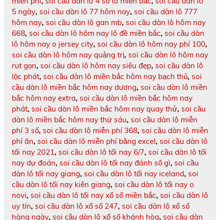
miễn phí
,
soi cầu dàn lô 4 số tô miền bắc
,
soi cầu dàn lô
5 ngày
,
soi cầu dàn lô 77 hôm nay
,
soi cầu dàn lô 777
hôm nay
,
soi cầu dàn lô gan mb
,
soi cầu dàn lô hôm nay
668
,
soi cầu dàn lô hôm nay lô đề miền bắc
,
soi cầu dàn
lô hôm nay o jersey city
,
soi cầu dàn lô hôm nay phí 100
,
soi cầu dàn lô hôm nay quảng trị
,
soi cầu dàn lô hôm nay
rut gọn
,
soi cầu dàn lô hôm nay siêu đẹp
,
soi cầu dàn lô
lộc phát
,
soi cầu dàn lô miền bắc hôm nay bạch thủ
,
soi
cầu dàn lô miền bắc hôm nay dương
,
soi cầu dàn lô miền
bắc hôm nay extra
,
soi cầu dàn lô miền bắc hôm nay
phát
,
soi cầu dàn lô miền bắc hôm nay quay thử
,
soi cầu
dàn lô miền bắc hôm nay thứ sáu
,
soi cầu dàn lô miễn
phí 3 số
,
soi cầu dàn lô miễn phí 368
,
soi cầu dàn lô miễn
phí ăn
,
soi cầu dàn lô miễn phí bằng excel
,
soi cầu dàn lô
tối nay 2021
,
soi cầu dàn lô tối nay 6/7
,
soi cầu dàn lô tối
nay dự đoán
,
soi cầu dàn lô tối nay đánh số gì
,
soi cầu
dàn lô tối nay giang
,
soi cầu dàn lô tối nay iceland
,
soi
cầu dàn lô tối nay kiên giang
,
soi cầu dàn lô tối nay o
novi
,
soi cầu dàn lô tối nay xổ số miền bắc
,
soi cầu dàn lô
uy tín
,
soi cầu dàn lô xổ số 247
,
soi cầu dàn lô xổ số
hàng ngày
,
soi cầu dàn lô xổ số khánh hòa
,
soi cầu dàn