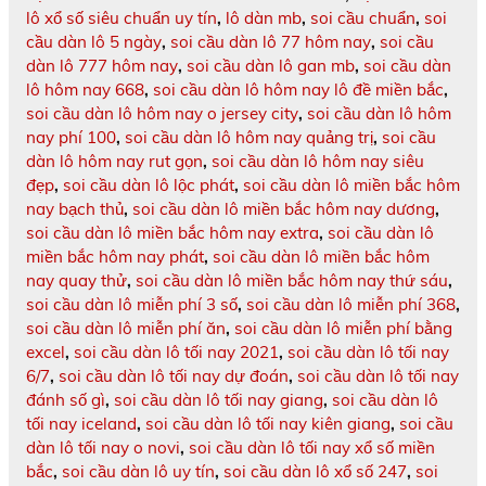
lô xổ số siêu chuẩn uy tín
,
lô dàn mb
,
soi cầu chuẩn
,
soi
cầu dàn lô 5 ngày
,
soi cầu dàn lô 77 hôm nay
,
soi cầu
dàn lô 777 hôm nay
,
soi cầu dàn lô gan mb
,
soi cầu dàn
lô hôm nay 668
,
soi cầu dàn lô hôm nay lô đề miền bắc
,
soi cầu dàn lô hôm nay o jersey city
,
soi cầu dàn lô hôm
nay phí 100
,
soi cầu dàn lô hôm nay quảng trị
,
soi cầu
dàn lô hôm nay rut gọn
,
soi cầu dàn lô hôm nay siêu
đẹp
,
soi cầu dàn lô lộc phát
,
soi cầu dàn lô miền bắc hôm
nay bạch thủ
,
soi cầu dàn lô miền bắc hôm nay dương
,
soi cầu dàn lô miền bắc hôm nay extra
,
soi cầu dàn lô
miền bắc hôm nay phát
,
soi cầu dàn lô miền bắc hôm
nay quay thử
,
soi cầu dàn lô miền bắc hôm nay thứ sáu
,
soi cầu dàn lô miễn phí 3 số
,
soi cầu dàn lô miễn phí 368
,
soi cầu dàn lô miễn phí ăn
,
soi cầu dàn lô miễn phí bằng
excel
,
soi cầu dàn lô tối nay 2021
,
soi cầu dàn lô tối nay
6/7
,
soi cầu dàn lô tối nay dự đoán
,
soi cầu dàn lô tối nay
đánh số gì
,
soi cầu dàn lô tối nay giang
,
soi cầu dàn lô
tối nay iceland
,
soi cầu dàn lô tối nay kiên giang
,
soi cầu
dàn lô tối nay o novi
,
soi cầu dàn lô tối nay xổ số miền
bắc
,
soi cầu dàn lô uy tín
,
soi cầu dàn lô xổ số 247
,
soi