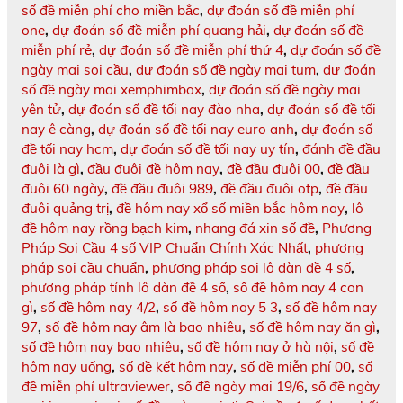
số đề miễn phí cho miền bắc
,
dự đoán số đề miễn phí
one
,
dự đoán số đề miễn phí quang hải
,
dự đoán số đề
miễn phí rẻ
,
dự đoán số đề miễn phí thứ 4
,
dự đoán số đề
ngày mai soi cầu
,
dự đoán số đề ngày mai tum
,
dự đoán
số đề ngày mai xemphimbox
,
dự đoán số đề ngày mai
yên tử
,
dự đoán số đề tối nay đào nha
,
dự đoán số đề tối
nay ê càng
,
dự đoán số đề tối nay euro anh
,
dự đoán số
đề tối nay hcm
,
dự đoán số đề tối nay uy tín
,
đánh đề đầu
đuôi là gì
,
đầu đuôi đề hôm nay
,
đề đầu đuôi 00
,
đề đầu
đuôi 60 ngày
,
đề đầu đuôi 989
,
đề đầu đuôi otp
,
đề đầu
đuôi quảng trị
,
đề hôm nay xổ số miền bắc hôm nay
,
lô
đề hôm nay rồng bạch kim
,
nhang đá xin số đề
,
Phương
Pháp Soi Cầu 4 số VIP Chuẩn Chính Xác Nhất
,
phương
pháp soi cầu chuẩn
,
phương pháp soi lô dàn đề 4 số
,
phương pháp tính lô dàn đề 4 số
,
số đề hôm nay 4 con
gì
,
số đề hôm nay 4/2
,
số đề hôm nay 5 3
,
số đề hôm nay
97
,
số đề hôm nay âm là bao nhiêu
,
số đề hôm nay ăn gì
,
số đề hôm nay bao nhiêu
,
số đề hôm nay ở hà nội
,
số đề
hôm nay uống
,
số đề kết hôm nay
,
số đề miễn phí 00
,
số
đề miễn phí ultraviewer
,
số đề ngày mai 19/6
,
số đề ngày