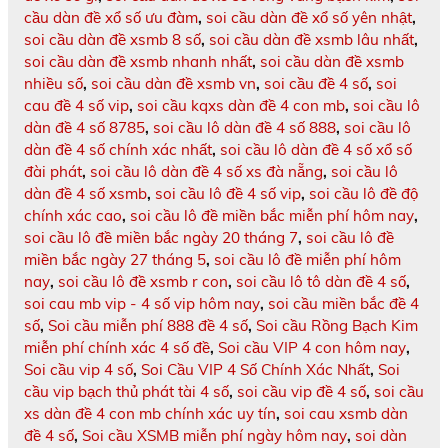
cầu dàn đề xổ số ưu đàm
,
soi cầu dàn đề xổ số yên nhật
,
soi cầu dàn đề xsmb 8 số
,
soi cầu dàn đề xsmb lâu nhất
,
soi cầu dàn đề xsmb nhanh nhất
,
soi cầu dàn đề xsmb
nhiều số
,
soi cầu dàn đề xsmb vn
,
soi cầu đề 4 số
,
soi
cau đề 4 số vip
,
soi cầu kqxs dàn đề 4 con mb
,
soi cầu lô
dàn đề 4 số 8785
,
soi cầu lô dàn đề 4 số 888
,
soi cầu lô
dàn đề 4 số chính xác nhất
,
soi cầu lô dàn đề 4 số xổ số
đài phát
,
soi cầu lô dàn đề 4 số xs đà nẵng
,
soi cầu lô
dàn đề 4 số xsmb
,
soi cầu lô đề 4 số vip
,
soi cầu lô đề độ
chính xác cao
,
soi cầu lô đề miền bắc miễn phí hôm nay
,
soi cầu lô đề miền bắc ngày 20 tháng 7
,
soi cầu lô đề
miền bắc ngày 27 tháng 5
,
soi cầu lô đề miễn phí hôm
nay
,
soi cầu lô đề xsmb r con
,
soi cầu lô tô dàn đề 4 số
,
soi cau mb vip - 4 số vip hôm nay
,
soi cầu miền bắc đề 4
số
,
Soi cầu miễn phí 888 đề 4 số
,
Soi cầu Rồng Bạch Kim
miễn phí chính xác 4 số đề
,
Soi cầu VIP 4 con hôm nay
,
Soi cầu vip 4 số
,
Soi Cầu VIP 4 Số Chính Xác Nhất
,
Soi
cầu vip bạch thủ phát tài 4 số
,
soi cầu vip đề 4 số
,
soi cầu
xs dàn đề 4 con mb chính xác uy tín
,
soi cau xsmb dàn
đề 4 số
,
Soi cầu XSMB miễn phí ngày hôm nay
,
soi dàn