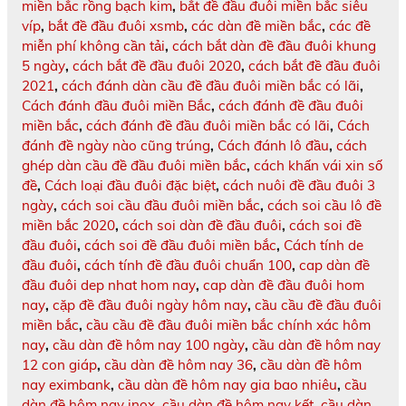
miền bắc rồng bạch kim
,
bắt đề đầu đuôi miền bắc siêu
víp
,
bắt đề đầu đuôi xsmb
,
các dàn đề miền bắc
,
các đề
miễn phí không cần tải
,
cách bắt dàn đề đầu đuôi khung
5 ngày
,
cách bắt đề đầu đuôi 2020
,
cách bắt đề đầu đuôi
2021
,
cách đánh dàn cầu đề đầu đuôi miền bắc có lãi
,
Cách đánh đầu đuôi miền Bắc
,
cách đánh đề đầu đuôi
miền bắc
,
cách đánh đề đầu đuôi miền bắc có lãi
,
Cách
đánh đề ngày nào cũng trúng
,
Cách đánh lô đầu
,
cách
ghép dàn cầu đề đầu đuôi miền bắc
,
cách khấn vái xin số
đề
,
Cách loại đầu đuôi đặc biệt
,
cách nuôi đề đầu đuôi 3
ngày
,
cách soi cầu đầu đuôi miền bắc
,
cách soi cầu lô đề
miền bắc 2020
,
cách soi dàn đề đầu đuôi
,
cách soi đề
đầu đuôi
,
cách soi đề đầu đuôi miền bắc
,
Cách tính de
đầu đuôi
,
cách tính đề đầu đuôi chuẩn 100
,
cap dàn đề
đầu đuôi dep nhat hom nay
,
cap dàn đề đầu đuôi hom
nay
,
cặp đề đầu đuôi ngày hôm nay
,
cầu cầu đề đầu đuôi
miền bắc
,
cầu cầu đề đầu đuôi miền bắc chính xác hôm
nay
,
cầu dàn đề hôm nay 100 ngày
,
cầu dàn đề hôm nay
12 con giáp
,
cầu dàn đề hôm nay 36
,
cầu dàn đề hôm
nay eximbank
,
cầu dàn đề hôm nay gia bao nhiêu
,
cầu
dàn đề hôm nay inox
,
cầu dàn đề hôm nay kết
,
cầu dàn