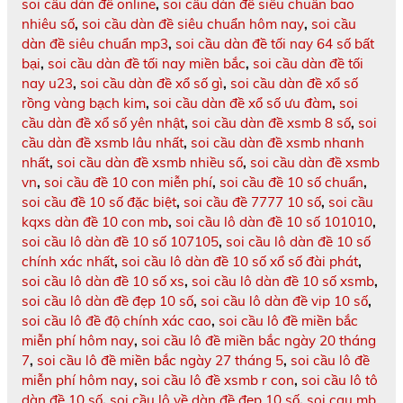
soi cầu dàn đề online
,
soi cầu dàn đề siêu chuẩn bao
nhiêu số
,
soi cầu dàn đề siêu chuẩn hôm nay
,
soi cầu
dàn đề siêu chuẩn mp3
,
soi cầu dàn đề tối nay 64 số bất
bại
,
soi cầu dàn đề tối nay miền bắc
,
soi cầu dàn đề tối
nay u23
,
soi cầu dàn đề xổ số gì
,
soi cầu dàn đề xổ số
rồng vàng bạch kim
,
soi cầu dàn đề xổ số ưu đàm
,
soi
cầu dàn đề xổ số yên nhật
,
soi cầu dàn đề xsmb 8 số
,
soi
cầu dàn đề xsmb lâu nhất
,
soi cầu dàn đề xsmb nhanh
nhất
,
soi cầu dàn đề xsmb nhiều số
,
soi cầu dàn đề xsmb
vn
,
soi cầu đề 10 con miễn phí
,
soi cầu đề 10 số chuẩn
,
soi cầu đề 10 số đặc biệt
,
soi cầu đề 7777 10 số
,
soi cầu
kqxs dàn đề 10 con mb
,
soi cầu lô dàn đề 10 số 101010
,
soi cầu lô dàn đề 10 số 107105
,
soi cầu lô dàn đề 10 số
chính xác nhất
,
soi cầu lô dàn đề 10 số xổ số đài phát
,
soi cầu lô dàn đề 10 số xs
,
soi cầu lô dàn đề 10 số xsmb
,
soi cầu lô dàn đề đẹp 10 số
,
soi cầu lô dàn đề vip 10 số
,
soi cầu lô đề độ chính xác cao
,
soi cầu lô đề miền bắc
miễn phí hôm nay
,
soi cầu lô đề miền bắc ngày 20 tháng
7
,
soi cầu lô đề miền bắc ngày 27 tháng 5
,
soi cầu lô đề
miễn phí hôm nay
,
soi cầu lô đề xsmb r con
,
soi cầu lô tô
dàn đề 10 số
,
soi cầu lô về dàn đề đẹp 10 số
,
soi cau mb