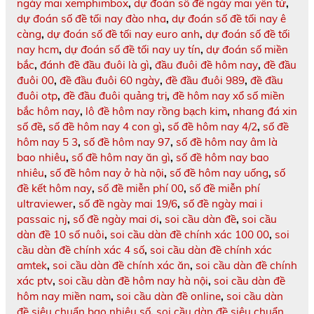
ngày mai xemphimbox
,
dự đoán số đề ngày mai yên tử
,
dự đoán số đề tối nay đào nha
,
dự đoán số đề tối nay ê
càng
,
dự đoán số đề tối nay euro anh
,
dự đoán số đề tối
nay hcm
,
dự đoán số đề tối nay uy tín
,
dự đoán số miền
bắc
,
đánh đề đầu đuôi là gì
,
đầu đuôi đề hôm nay
,
đề đầu
đuôi 00
,
đề đầu đuôi 60 ngày
,
đề đầu đuôi 989
,
đề đầu
đuôi otp
,
đề đầu đuôi quảng trị
,
đề hôm nay xổ số miền
bắc hôm nay
,
lô đề hôm nay rồng bạch kim
,
nhang đá xin
số đề
,
số đề hôm nay 4 con gì
,
số đề hôm nay 4/2
,
số đề
hôm nay 5 3
,
số đề hôm nay 97
,
số đề hôm nay âm là
bao nhiêu
,
số đề hôm nay ăn gì
,
số đề hôm nay bao
nhiêu
,
số đề hôm nay ở hà nội
,
số đề hôm nay uống
,
số
đề kết hôm nay
,
số đề miễn phí 00
,
số đề miễn phí
ultraviewer
,
số đề ngày mai 19/6
,
số đề ngày mai i
passaic nj
,
số đề ngày mai ơi
,
soi cầu dàn đề
,
soi cầu
dàn đề 10 số nuôi
,
soi cầu dàn đề chính xác 100 00
,
soi
cầu dàn đề chính xác 4 số
,
soi cầu dàn đề chính xác
amtek
,
soi cầu dàn đề chính xác ăn
,
soi cầu dàn đề chính
xác ptv
,
soi cầu dàn đề hôm nay hà nội
,
soi cầu dàn đề
hôm nay miền nam
,
soi cầu dàn đề online
,
soi cầu dàn
đề siêu chuẩn bao nhiêu số
,
soi cầu dàn đề siêu chuẩn