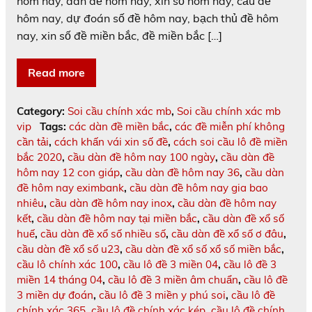
hôm nay, dàn đề hôm nay, xin số hôm nay, cầu đề
hôm nay, dự đoán số đề hôm nay, bạch thủ đề hôm
nay, xin số đề miền bắc, đề miền bắc […]
Read more
Category:
Soi cầu chính xác mb
,
Soi cầu chính xác mb
vip
Tags:
các dàn đề miền bắc
,
các đề miễn phí không
cần tải
,
cách khấn vái xin số đề
,
cách soi cầu lô đề miền
bắc 2020
,
cầu dàn đề hôm nay 100 ngày
,
cầu dàn đề
hôm nay 12 con giáp
,
cầu dàn đề hôm nay 36
,
cầu dàn
đề hôm nay eximbank
,
cầu dàn đề hôm nay gia bao
nhiêu
,
cầu dàn đề hôm nay inox
,
cầu dàn đề hôm nay
kết
,
cầu dàn đề hôm nay tại miền bắc
,
cầu dàn đề xổ số
huế
,
cầu dàn đề xổ số nhiều số
,
cầu dàn đề xổ số ơ đâu
,
cầu dàn đề xổ số u23
,
cầu dàn đề xổ số xổ số miền bắc
,
cầu lô chính xác 100
,
cầu lô đề 3 miền 04
,
cầu lô đề 3
miền 14 tháng 04
,
cầu lô đề 3 miền âm chuẩn
,
cầu lô đề
3 miền dự đoán
,
cầu lô đề 3 miền y phú soi
,
cầu lô đề
chính xác 365
,
cầu lô đề chính xác kép
,
cầu lô đề chính