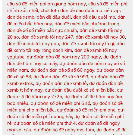
cầu số đề miễn phí an giang hôm nay
,
cầu số đề miễn phí
chính xác nhất
,
chốt loto dàn đề đầu đuôi mb siêu vip
,
dan de xsmb
,
dàn đề đầu đuôi
,
dàn đề đầu đuôi mb
,
dàn
đề miền bắc hôm nay
,
dàn đề miền bắc phương trang
,
dàn đề xổ số miền bắc cực chuẩn
,
dàn đề xsmb tối nay
20 so
,
dàn đề xsmb tối nay 247
,
dàn đề xsmb tối nay 30
,
dàn đề xsmb tối nay gan
,
dàn đề xsmb tối nay là gì
,
dàn
đề xsmb tối nay rong bach kim
,
dàn đề xsmb tối nay
youtube
,
dự đoán dàn đề hôm nay 200 ngày
,
dự đoán
dàn đề hôm nay số mấy
,
dự đoán dàn đề hôm nay xổ số
miền nam
,
dự đoán dàn đề xổ số 60 ngày
,
dự đoán dàn
đề xổ số 88
,
dự đoán dàn đề xổ số 999
,
dự đoán dàn đề
xsmb extras
,
dự đoán dàn đề xsmb lô
,
dự đoán dàn đề
xsmb tt hôm nay
,
dự đoán đầu đuôi xổ số miền bắc
,
dự
đoán số đề hôm nay 7725
,
dự đoán số đề hôm nay âm
bao nhiêu
,
dự đoán số đề miễn phí 6 số
,
dự đoán số đề
miễn phí cho miền bắc
,
dự đoán số đề miễn phí one
,
dự
đoán số đề miễn phí quang hải
,
dự đoán số đề miễn phí
rẻ
,
dự đoán số đề miễn phí thứ 4
,
dự đoán số đề ngày
mai soi cầu
,
dự đoán số đề ngày mai tum
,
dự đoán số đề