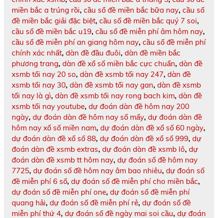
miền bắc a trúng rồi
,
cầu số đề miền bắc bữa nay
,
cầu số
đề miền bắc giải đặc biệt
,
cầu số đề miền bắc quý 7 soi
,
cầu số đề miền bắc u19
,
cầu số đề miễn phí âm hôm nay
,
cầu số đề miễn phí an giang hôm nay
,
cầu số đề miễn phí
chính xác nhất
,
dàn đề đầu đuôi
,
dàn đề miền bắc
phương trang
,
dàn đề xổ số miền bắc cực chuẩn
,
dàn đề
xsmb tối nay 20 so
,
dàn đề xsmb tối nay 247
,
dàn đề
xsmb tối nay 30
,
dàn đề xsmb tối nay gan
,
dàn đề xsmb
tối nay là gì
,
dàn đề xsmb tối nay rong bach kim
,
dàn đề
xsmb tối nay youtube
,
dự đoán dàn đề hôm nay 200
ngày
,
dự đoán dàn đề hôm nay số mấy
,
dự đoán dàn đề
hôm nay xổ số miền nam
,
dự đoán dàn đề xổ số 60 ngày
,
dự đoán dàn đề xổ số 88
,
dự đoán dàn đề xổ số 999
,
dự
đoán dàn đề xsmb extras
,
dự đoán dàn đề xsmb lô
,
dự
đoán dàn đề xsmb tt hôm nay
,
dự đoán số đề hôm nay
7725
,
dự đoán số đề hôm nay âm bao nhiêu
,
dự đoán số
đề miễn phí 6 số
,
dự đoán số đề miễn phí cho miền bắc
,
dự đoán số đề miễn phí one
,
dự đoán số đề miễn phí
quang hải
,
dự đoán số đề miễn phí rẻ
,
dự đoán số đề
miễn phí thứ 4
,
dự đoán số đề ngày mai soi cầu
,
dự đoán