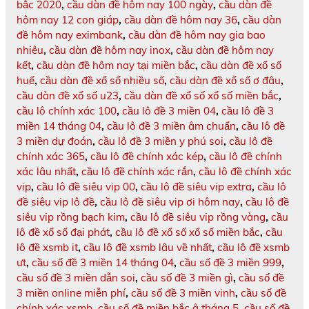
bắc 2020
,
cầu dàn đề hôm nay 100 ngày
,
cầu dàn đề
hôm nay 12 con giáp
,
cầu dàn đề hôm nay 36
,
cầu dàn
đề hôm nay eximbank
,
cầu dàn đề hôm nay gia bao
nhiêu
,
cầu dàn đề hôm nay inox
,
cầu dàn đề hôm nay
kết
,
cầu dàn đề hôm nay tại miền bắc
,
cầu dàn đề xổ số
huế
,
cầu dàn đề xổ số nhiều số
,
cầu dàn đề xổ số ơ đâu
,
cầu dàn đề xổ số u23
,
cầu dàn đề xổ số xổ số miền bắc
,
cầu lô chính xác 100
,
cầu lô đề 3 miền 04
,
cầu lô đề 3
miền 14 tháng 04
,
cầu lô đề 3 miền âm chuẩn
,
cầu lô đề
3 miền dự đoán
,
cầu lô đề 3 miền y phú soi
,
cầu lô đề
chính xác 365
,
cầu lô đề chính xác kép
,
cầu lô đề chính
xác lâu nhất
,
cầu lô đề chính xác rắn
,
cầu lô đề chính xác
vip
,
cầu lô đề siêu vip 00
,
cầu lô đề siêu vip extra
,
cầu lô
đề siêu vip lô đề
,
cầu lô đề siêu vip ơi hôm nay
,
cầu lô đề
siêu vip rồng bạch kim
,
cầu lô đề siêu vip rồng vàng
,
cầu
lô đề xổ số đại phát
,
cầu lô đề xổ số xổ số miền bắc
,
cầu
lô đề xsmb it
,
cầu lô đề xsmb lâu về nhất
,
cầu lô đề xsmb
ưt
,
cầu số đề 3 miền 14 tháng 04
,
cầu số đề 3 miền 999
,
cầu số đề 3 miền dẫn soi
,
cầu số đề 3 miền gì
,
cầu số đề
3 miền online miễn phí
,
cầu số đề 3 miền vinh
,
cầu số đề
chính xác xsmb
,
cầu số đề miền bắc â tháng 5
,
cầu số đề