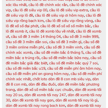
xác lâu nhất
,
cầu lô đề chính xác rắn
,
cầu lô đề chính xác
vip
,
cầu lô đề siêu vip 00
,
cầu lô đề siêu vip extra
,
cầu lô
đề siêu vip lô đề
,
cầu lô đề siêu vip ơi hôm nay
,
cầu lô đề
siêu vip rồng bạch kim
,
cầu lô đề siêu vip rồng vàng
,
cầu
lô đề xổ số đại phát
,
cầu lô đề xổ số xổ số miền bắc
,
cầu
lô đề xsmb it
,
cầu lô đề xsmb lâu về nhất
,
cầu lô đề xsmb
ưt
,
cầu số đề 3 miền 14 tháng 04
,
cầu số đề 3 miền 999
,
cầu số đề 3 miền dẫn soi
,
cầu số đề 3 miền gì
,
cầu số đề
3 miền online miễn phí
,
cầu số đề 3 miền vinh
,
cầu số đề
chính xác xsmb
,
cầu số đề miền bắc â tháng 5
,
cầu số đề
miền bắc a trúng rồi
,
cầu số đề miền bắc bữa nay
,
cầu số
đề miền bắc giải đặc biệt
,
cầu số đề miền bắc quý 7 soi
,
cầu số đề miền bắc u19
,
cầu số đề miễn phí âm hôm nay
,
cầu số đề miễn phí an giang hôm nay
,
cầu số đề miễn phí
chính xác nhất
,
chốt loto dàn đề 8 con mb siêu vip
,
dàn
đề 8 con mb
,
dàn đề đầu đuôi
,
dàn đề miền bắc phương
trang
,
dàn đề xổ số miền bắc cực chuẩn
,
dàn đề xsmb tối
nay 20 so
,
dàn đề xsmb tối nay 247
,
dàn đề xsmb tối nay
30
,
dàn đề xsmb tối nay gan
,
dàn đề xsmb tối nay là gì
,
dàn đề xsmb tối nay rong bach kim
,
dàn đề xsmb tối nay