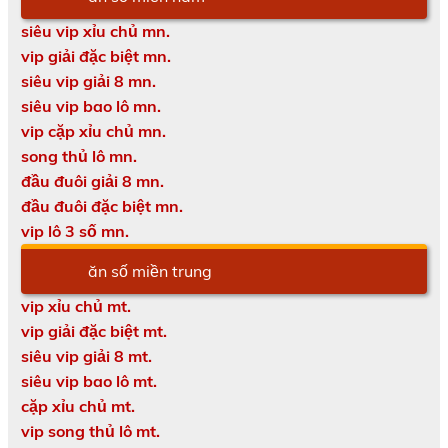
siêu vip xỉu chủ mn.
vip giải đặc biệt mn.
siêu vip giải 8 mn.
siêu vip bao lô mn.
vip cặp xỉu chủ mn.
song thủ lô mn.
đầu đuôi giải 8 mn.
đầu đuôi đặc biệt mn.
vip lô 3 số mn.
ăn số miền trung
vip xỉu chủ mt.
vip giải đặc biệt mt.
siêu vip giải 8 mt.
siêu vip bao lô mt.
cặp xỉu chủ mt.
vip song thủ lô mt.