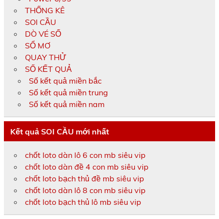
THỐNG KÊ
SOI CẦU
DÒ VÉ SỐ
SỔ MƠ
QUAY THỬ
SỐ KẾT QUẢ
Số kết quả miền bắc
Số kết quả miền trung
Số kết quả miền nam
Kết quả SOI CẦU mới nhất
chốt loto dàn lô 6 con mb siêu vip
chốt loto dàn đề 4 con mb siêu vip
chốt loto bạch thủ đề mb siêu vip
chốt loto dàn lô 8 con mb siêu vip
chốt loto bạch thủ lô mb siêu vip