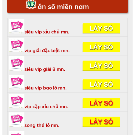
ăn số miền nam
siêu vip xỉu chủ mn.
vip giải đặc biệt mn.
siêu vip giải 8 mn.
siêu vip bao lô mn.
vip cặp xỉu chủ mn.
song thủ lô mn.