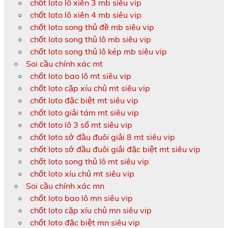
chốt loto lô xiên 3 mb siêu vip
chốt loto lô xiên 4 mb siêu vip
chốt loto song thủ đề mb siêu vip
chốt loto song thủ lô mb siêu vip
chốt loto song thủ lô kép mb siêu vip
Soi cầu chính xác mt
chốt loto bao lô mt siêu vip
chốt loto cặp xíu chủ mt siêu vip
chốt loto đặc biệt mt siêu vip
chốt loto giải tám mt siêu vip
chốt loto lô 3 số mt siêu vip
chốt loto sớ đầu đuôi giải 8 mt siêu vip
chốt loto sớ đầu đuôi giải đặc biệt mt siêu vip
chốt loto song thủ lô mt siêu vip
chốt loto xíu chủ mt siêu vip
Soi cầu chính xác mn
chốt loto bao lô mn siêu vip
chốt loto cặp xíu chủ mn siêu vip
chốt loto đặc biệt mn siêu vip