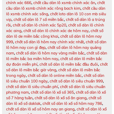
chính xác 666
,
chốt cầu dàn lô xsmb chính xác ân
,
chốt
cầu dàn lô xsmb chính xác rông bach kim
,
chốt cầu dàn
lô xsmb chính xác sống
,
chốt loto dàn lô 10 con mb siêu
vip
,
chốt số dàn lô 7 số miền bắc
,
chốt số dàn lô a trúng
rồi
,
chốt số dàn lô chính xác 5p20
,
chốt số dàn lô chính
xác aing
,
chốt số dàn lô chính xác de hôm nay
,
chốt số
dàn lô de miền bắc công khai
,
chốt số dàn lô hôm nay
999
,
chốt số dàn lô hôm nay chính xác nhất
,
chốt số dàn
lô hôm nay con gì đẹp
,
chốt số dàn lô hôm nay quảng
nam
,
chốt số dàn lô hôm nay vàng miền bắc
,
chốt số dàn
lô miền bắc ba miền hôm nay
,
chốt số dàn lô miền bắc
dự đoán miễn phí
,
chốt số dàn lô miền bắc đầu đuôi
,
chốt
số dàn lô miền bắc giờ vàng
,
chốt số dàn lô miền bắc
trong ngày
,
chốt số dàn lô online miền bắc
,
chốt số dàn
lô siêu chuẩn 100 ngày
,
chốt số dàn lô siêu chuẩn 999
,
chốt số dàn lô siêu chuẩn phí
,
chốt số dàn lô siêu chuẩn
phương nam
,
chốt số dàn lô xổ số 365
,
chốt số dàn lô xổ
số 7 hàng tuần
,
chốt số dàn lô xổ số ăn giang
,
chốt số
dàn lô xổ số daklak
,
chốt số dàn lô xổ số hôm nay 786
,
chốt số dàn lô xổ số hôm nay an giang
,
chốt số dàn lô xổ