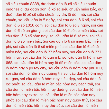
số siêu chuẩn 8888
,
dự đoán dàn lô xổ số siêu chuẩn
indonesia
,
dự đoán dàn lô xổ số siêu chuẩn miền bắc
,
dự
đoán dàn lô xổ số siêu chuẩn uy tín
,
lô dàn mb
,
soi cầu
chuẩn
,
soi cầu dàn lô 5 ngày
,
soi cau dàn lô 6 số
,
soi cầu
dàn lô 6 số 1010 com
,
soi cầu dàn lô 6 số 3 ngày
,
soi cầu
dàn lô 6 số an giang
,
soi cầu dàn lô 6 số de miền bắc
,
soi
cầu dàn lô 6 số hôm nay
,
soi cầu dàn lô 6 số mb
,
soi cầu
dàn lô 6 số miền bắc
,
Soi cầu dàn lô 6 số miền Bắc miễn
phí
,
soi cầu dàn lô 6 số miễn phí
,
soi cầu dàn lô 6 số tô
miền bắc
,
soi cầu dàn lô 77 hôm nay
,
soi cầu dàn lô 777
hôm nay
,
soi cầu dàn lô gan mb
,
soi cầu dàn lô hôm nay
668
,
soi cầu dàn lô hôm nay lô đề miền bắc
,
soi cầu dàn
lô hôm nay o jersey city
,
soi cầu dàn lô hôm nay phí 100
,
soi cầu dàn lô hôm nay quảng trị
,
soi cầu dàn lô hôm nay
rut gọn
,
soi cầu dàn lô hôm nay siêu đẹp
,
soi cầu dàn lô
lộc phát
,
soi cầu dàn lô miền bắc hôm nay bạch thủ
,
soi
cầu dàn lô miền bắc hôm nay dương
,
soi cầu dàn lô miền
bắc hôm nay extra
,
soi cầu dàn lô miền bắc hôm nay
phát
,
soi cầu dàn lô miền bắc hôm nay quay thử
,
soi cầu
dàn lô miền bắc hôm nay thứ sáu
,
soi cầu dàn lô miễn