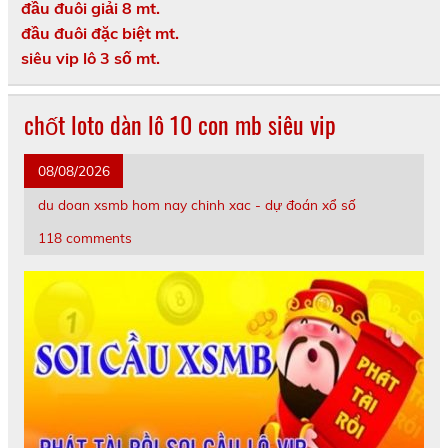
đầu đuôi giải 8 mt.
đầu đuôi đặc biệt mt.
siêu vip lô 3 số mt.
chốt loto dàn lô 10 con mb siêu vip
08/08/2026
du doan xsmb hom nay chinh xac - dự đoán xổ số
118 comments