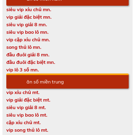
siêu vip xỉu chủ mn.
vip giải đặc biệt mn.
siêu vip giải 8 mn.
siêu vip bao lô mn.
vip cặp xỉu chủ mn.
song thủ lô mn.
đầu đuôi giải 8 mn.
đầu đuôi đặc biệt mn.
vip lô 3 số mn.
ăn số miền trung
vip xỉu chủ mt.
vip giải đặc biệt mt.
siêu vip giải 8 mt.
siêu vip bao lô mt.
cặp xỉu chủ mt.
vip song thủ lô mt.