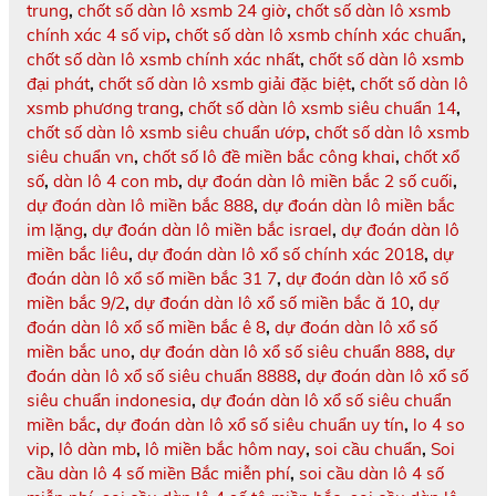
trung
,
chốt số dàn lô xsmb 24 giờ
,
chốt số dàn lô xsmb
chính xác 4 số vip
,
chốt số dàn lô xsmb chính xác chuẩn
,
chốt số dàn lô xsmb chính xác nhất
,
chốt số dàn lô xsmb
đại phát
,
chốt số dàn lô xsmb giải đặc biệt
,
chốt số dàn lô
xsmb phương trang
,
chốt số dàn lô xsmb siêu chuẩn 14
,
chốt số dàn lô xsmb siêu chuẩn ướp
,
chốt số dàn lô xsmb
siêu chuẩn vn
,
chốt số lô đề miền bắc công khai
,
chốt xổ
số
,
dàn lô 4 con mb
,
dự đoán dàn lô miền bắc 2 số cuối
,
dự đoán dàn lô miền bắc 888
,
dự đoán dàn lô miền bắc
im lặng
,
dự đoán dàn lô miền bắc israel
,
dự đoán dàn lô
miền bắc liêu
,
dự đoán dàn lô xổ số chính xác 2018
,
dự
đoán dàn lô xổ số miền bắc 31 7
,
dự đoán dàn lô xổ số
miền bắc 9/2
,
dự đoán dàn lô xổ số miền bắc ă 10
,
dự
đoán dàn lô xổ số miền bắc ê 8
,
dự đoán dàn lô xổ số
miền bắc uno
,
dự đoán dàn lô xổ số siêu chuẩn 888
,
dự
đoán dàn lô xổ số siêu chuẩn 8888
,
dự đoán dàn lô xổ số
siêu chuẩn indonesia
,
dự đoán dàn lô xổ số siêu chuẩn
miền bắc
,
dự đoán dàn lô xổ số siêu chuẩn uy tín
,
lo 4 so
vip
,
lô dàn mb
,
lô miền bắc hôm nay
,
soi cầu chuẩn
,
Soi
cầu dàn lô 4 số miền Bắc miễn phí
,
soi cầu dàn lô 4 số