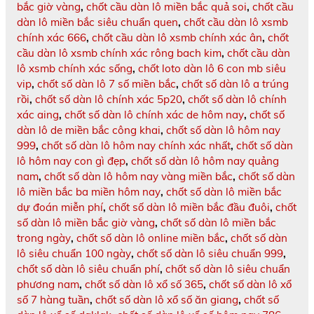
bắc giờ vàng
,
chốt cầu dàn lô miền bắc quả soi
,
chốt cầu
dàn lô miền bắc siêu chuẩn quen
,
chốt cầu dàn lô xsmb
chính xác 666
,
chốt cầu dàn lô xsmb chính xác ân
,
chốt
cầu dàn lô xsmb chính xác rông bach kim
,
chốt cầu dàn
lô xsmb chính xác sống
,
chốt loto dàn lô 6 con mb siêu
vip
,
chốt số dàn lô 7 số miền bắc
,
chốt số dàn lô a trúng
rồi
,
chốt số dàn lô chính xác 5p20
,
chốt số dàn lô chính
xác aing
,
chốt số dàn lô chính xác de hôm nay
,
chốt số
dàn lô de miền bắc công khai
,
chốt số dàn lô hôm nay
999
,
chốt số dàn lô hôm nay chính xác nhất
,
chốt số dàn
lô hôm nay con gì đẹp
,
chốt số dàn lô hôm nay quảng
nam
,
chốt số dàn lô hôm nay vàng miền bắc
,
chốt số dàn
lô miền bắc ba miền hôm nay
,
chốt số dàn lô miền bắc
dự đoán miễn phí
,
chốt số dàn lô miền bắc đầu đuôi
,
chốt
số dàn lô miền bắc giờ vàng
,
chốt số dàn lô miền bắc
trong ngày
,
chốt số dàn lô online miền bắc
,
chốt số dàn
lô siêu chuẩn 100 ngày
,
chốt số dàn lô siêu chuẩn 999
,
chốt số dàn lô siêu chuẩn phí
,
chốt số dàn lô siêu chuẩn
phương nam
,
chốt số dàn lô xổ số 365
,
chốt số dàn lô xổ
số 7 hàng tuần
,
chốt số dàn lô xổ số ăn giang
,
chốt số