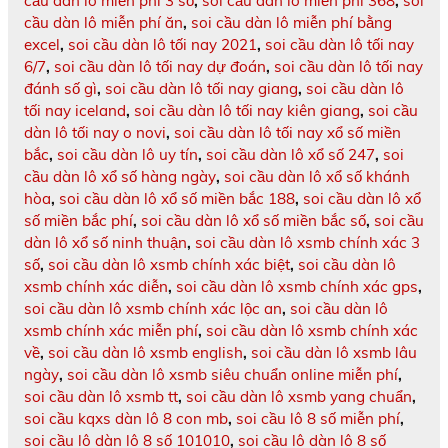
cầu dàn lô miễn phí 3 số
,
soi cầu dàn lô miễn phí 368
,
soi
cầu dàn lô miễn phí ăn
,
soi cầu dàn lô miễn phí bằng
excel
,
soi cầu dàn lô tối nay 2021
,
soi cầu dàn lô tối nay
6/7
,
soi cầu dàn lô tối nay dự đoán
,
soi cầu dàn lô tối nay
đánh số gì
,
soi cầu dàn lô tối nay giang
,
soi cầu dàn lô
tối nay iceland
,
soi cầu dàn lô tối nay kiên giang
,
soi cầu
dàn lô tối nay o novi
,
soi cầu dàn lô tối nay xổ số miền
bắc
,
soi cầu dàn lô uy tín
,
soi cầu dàn lô xổ số 247
,
soi
cầu dàn lô xổ số hàng ngày
,
soi cầu dàn lô xổ số khánh
hòa
,
soi cầu dàn lô xổ số miền bắc 188
,
soi cầu dàn lô xổ
số miền bắc phí
,
soi cầu dàn lô xổ số miền bắc số
,
soi cầu
dàn lô xổ số ninh thuận
,
soi cầu dàn lô xsmb chính xác 3
số
,
soi cầu dàn lô xsmb chính xác biệt
,
soi cầu dàn lô
xsmb chính xác diễn
,
soi cầu dàn lô xsmb chính xác gps
,
soi cầu dàn lô xsmb chính xác lộc an
,
soi cầu dàn lô
xsmb chính xác miễn phí
,
soi cầu dàn lô xsmb chính xác
về
,
soi cầu dàn lô xsmb english
,
soi cầu dàn lô xsmb lâu
ngày
,
soi cầu dàn lô xsmb siêu chuẩn online miễn phí
,
soi cầu dàn lô xsmb tt
,
soi cầu dàn lô xsmb yang chuẩn
,
soi cầu kqxs dàn lô 8 con mb
,
soi cầu lô 8 số miễn phí
,
soi cầu lô dàn lô 8 số 101010
,
soi cầu lô dàn lô 8 số