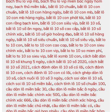
bach thu lo vip mb
,
bach thu lo vip mien bac ngay hom
nay
,
bạch thủ miền bắc
,
bắt lô 10 chuẩn
,
bắt lô 10 con
chuẩn
,
bắt lô 10 con hàng ngày
,
bắt lô 10 con mb
,
bắt lô
10 con mb hàng ngày
,
bắt lô 10 con phát tài
,
bắt lô 10
con rồng bạch kim
,
bắt lô 10 con siêu víp
,
bắt lô 10 số
,
bắt lô 10 số ăn ngay
,
bắt lô 10 số cao cấp
,
bắt lô 10 số
chính xác
,
bắt lô 10 số giờ hoàng đạo
,
bắt lô 10 số hàng
ngày
,
bắt lô 10 số siêu chuẩn
,
bắt lô 10 số siêu víp
,
bắt lo
to 10 con
,
bắt lo to 10 con cao cap
,
bắt lo to 10 con sieu
chính xác
,
bắt lo to 10 con vip
,
bắt lo to 10 so mien phí
,
bắt lo to 10 so sieu vip
,
bắt lô xsmb 10 con
,
cách bắt dàn
lô 10 số khung 5 ngày
,
cách bắt lô 10 số 2020
,
cách bắt
lô 10 số 2021
,
cách đánh dàn lô 10 số có lãi
,
cách đánh
lô 10 con
,
cách đánh lô 10 con có lãi
,
cách ghép dàn lô
10 số
,
cách nuôi lô 10 số 3 ngày
,
cách soi dàn lô 10 số
,
cách soi lô 10 số miền bắc
,
cách tính lô 10 số chuẩn 100
,
cầu dàn lô miền bắc 30
,
cầu dàn lô miền bắc â ngày
,
cầu
dàn lô miền bắc chính xác 500
,
cầu dàn lô miền bắc
chính xác 666
,
cầu dàn lô miền bắc chính xác hàng
,
cầu
dàn lô miền bắc chủ nhật
,
cầu dàn lô miền bắc có
,
cầu
dàn lô miền bắc giá bao nhiêu
,
cầu dàn lô miền bắc hôm