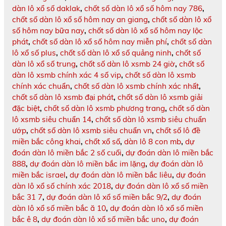
dàn lô xổ số daklak
,
chốt số dàn lô xổ số hôm nay 786
,
chốt số dàn lô xổ số hôm nay an giang
,
chốt số dàn lô xổ
số hôm nay bữa nay
,
chốt số dàn lô xổ số hôm nay lộc
phát
,
chốt số dàn lô xổ số hôm nay miễn phí
,
chốt số dàn
lô xổ số plus
,
chốt số dàn lô xổ số quảng ninh
,
chốt số
dàn lô xổ số trung
,
chốt số dàn lô xsmb 24 giờ
,
chốt số
dàn lô xsmb chính xác 4 số vip
,
chốt số dàn lô xsmb
chính xác chuẩn
,
chốt số dàn lô xsmb chính xác nhất
,
chốt số dàn lô xsmb đại phát
,
chốt số dàn lô xsmb giải
đặc biệt
,
chốt số dàn lô xsmb phương trang
,
chốt số dàn
lô xsmb siêu chuẩn 14
,
chốt số dàn lô xsmb siêu chuẩn
ướp
,
chốt số dàn lô xsmb siêu chuẩn vn
,
chốt số lô đề
miền bắc công khai
,
chốt xổ số
,
dàn lô 8 con mb
,
dự
đoán dàn lô miền bắc 2 số cuối
,
dự đoán dàn lô miền bắc
888
,
dự đoán dàn lô miền bắc im lặng
,
dự đoán dàn lô
miền bắc israel
,
dự đoán dàn lô miền bắc liêu
,
dự đoán
dàn lô xổ số chính xác 2018
,
dự đoán dàn lô xổ số miền
bắc 31 7
,
dự đoán dàn lô xổ số miền bắc 9/2
,
dự đoán
dàn lô xổ số miền bắc ă 10
,
dự đoán dàn lô xổ số miền
bắc ê 8
,
dự đoán dàn lô xổ số miền bắc uno
,
dự đoán