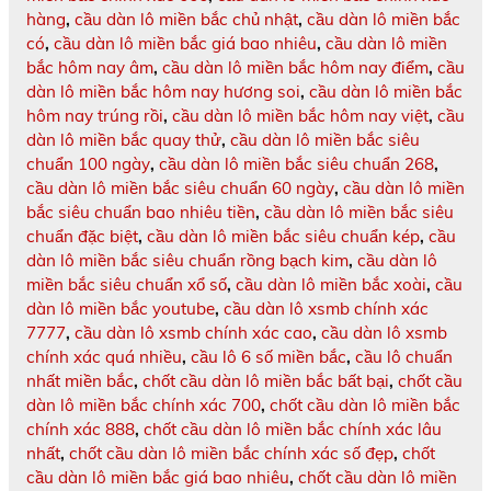
hàng
,
cầu dàn lô miền bắc chủ nhật
,
cầu dàn lô miền bắc
có
,
cầu dàn lô miền bắc giá bao nhiêu
,
cầu dàn lô miền
bắc hôm nay âm
,
cầu dàn lô miền bắc hôm nay điểm
,
cầu
dàn lô miền bắc hôm nay hương soi
,
cầu dàn lô miền bắc
hôm nay trúng rồi
,
cầu dàn lô miền bắc hôm nay việt
,
cầu
dàn lô miền bắc quay thử
,
cầu dàn lô miền bắc siêu
chuẩn 100 ngày
,
cầu dàn lô miền bắc siêu chuẩn 268
,
cầu dàn lô miền bắc siêu chuẩn 60 ngày
,
cầu dàn lô miền
bắc siêu chuẩn bao nhiêu tiền
,
cầu dàn lô miền bắc siêu
chuẩn đặc biệt
,
cầu dàn lô miền bắc siêu chuẩn kép
,
cầu
dàn lô miền bắc siêu chuẩn rồng bạch kim
,
cầu dàn lô
miền bắc siêu chuẩn xổ số
,
cầu dàn lô miền bắc xoài
,
cầu
dàn lô miền bắc youtube
,
cầu dàn lô xsmb chính xác
7777
,
cầu dàn lô xsmb chính xác cao
,
cầu dàn lô xsmb
chính xác quá nhiều
,
cầu lô 6 số miền bắc
,
cầu lô chuẩn
nhất miền bắc
,
chốt cầu dàn lô miền bắc bất bại
,
chốt cầu
dàn lô miền bắc chính xác 700
,
chốt cầu dàn lô miền bắc
chính xác 888
,
chốt cầu dàn lô miền bắc chính xác lâu
nhất
,
chốt cầu dàn lô miền bắc chính xác số đẹp
,
chốt
cầu dàn lô miền bắc giá bao nhiêu
,
chốt cầu dàn lô miền