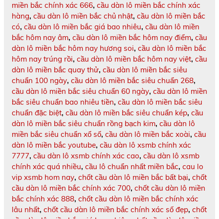
miền bắc chính xác 666
,
cầu dàn lô miền bắc chính xác
hàng
,
cầu dàn lô miền bắc chủ nhật
,
cầu dàn lô miền bắc
có
,
cầu dàn lô miền bắc giá bao nhiêu
,
cầu dàn lô miền
bắc hôm nay âm
,
cầu dàn lô miền bắc hôm nay điểm
,
cầu
dàn lô miền bắc hôm nay hương soi
,
cầu dàn lô miền bắc
hôm nay trúng rồi
,
cầu dàn lô miền bắc hôm nay việt
,
cầu
dàn lô miền bắc quay thử
,
cầu dàn lô miền bắc siêu
chuẩn 100 ngày
,
cầu dàn lô miền bắc siêu chuẩn 268
,
cầu dàn lô miền bắc siêu chuẩn 60 ngày
,
cầu dàn lô miền
bắc siêu chuẩn bao nhiêu tiền
,
cầu dàn lô miền bắc siêu
chuẩn đặc biệt
,
cầu dàn lô miền bắc siêu chuẩn kép
,
cầu
dàn lô miền bắc siêu chuẩn rồng bạch kim
,
cầu dàn lô
miền bắc siêu chuẩn xổ số
,
cầu dàn lô miền bắc xoài
,
cầu
dàn lô miền bắc youtube
,
cầu dàn lô xsmb chính xác
7777
,
cầu dàn lô xsmb chính xác cao
,
cầu dàn lô xsmb
chính xác quá nhiều
,
cầu lô chuẩn nhất miền bắc
,
cau lo
vip xsmb hom nay
,
chốt cầu dàn lô miền bắc bất bại
,
chốt
cầu dàn lô miền bắc chính xác 700
,
chốt cầu dàn lô miền
bắc chính xác 888
,
chốt cầu dàn lô miền bắc chính xác
lâu nhất
,
chốt cầu dàn lô miền bắc chính xác số đẹp
,
chốt