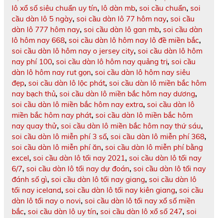
lô xổ số siêu chuẩn uy tín
,
lô dàn mb
,
soi cầu chuẩn
,
soi
cầu dàn lô 5 ngày
,
soi cầu dàn lô 77 hôm nay
,
soi cầu
dàn lô 777 hôm nay
,
soi cầu dàn lô gan mb
,
soi cầu dàn
lô hôm nay 668
,
soi cầu dàn lô hôm nay lô đề miền bắc
,
soi cầu dàn lô hôm nay o jersey city
,
soi cầu dàn lô hôm
nay phí 100
,
soi cầu dàn lô hôm nay quảng trị
,
soi cầu
dàn lô hôm nay rut gọn
,
soi cầu dàn lô hôm nay siêu
đẹp
,
soi cầu dàn lô lộc phát
,
soi cầu dàn lô miền bắc hôm
nay bạch thủ
,
soi cầu dàn lô miền bắc hôm nay dương
,
soi cầu dàn lô miền bắc hôm nay extra
,
soi cầu dàn lô
miền bắc hôm nay phát
,
soi cầu dàn lô miền bắc hôm
nay quay thử
,
soi cầu dàn lô miền bắc hôm nay thứ sáu
,
soi cầu dàn lô miễn phí 3 số
,
soi cầu dàn lô miễn phí 368
,
soi cầu dàn lô miễn phí ăn
,
soi cầu dàn lô miễn phí bằng
excel
,
soi cầu dàn lô tối nay 2021
,
soi cầu dàn lô tối nay
6/7
,
soi cầu dàn lô tối nay dự đoán
,
soi cầu dàn lô tối nay
đánh số gì
,
soi cầu dàn lô tối nay giang
,
soi cầu dàn lô
tối nay iceland
,
soi cầu dàn lô tối nay kiên giang
,
soi cầu
dàn lô tối nay o novi
,
soi cầu dàn lô tối nay xổ số miền
bắc
,
soi cầu dàn lô uy tín
,
soi cầu dàn lô xổ số 247
,
soi