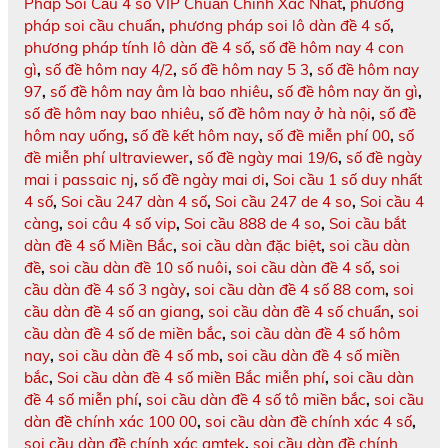
Pháp Soi Cầu 4 số VIP Chuẩn Chính Xác Nhất
,
phương
pháp soi cầu chuẩn
,
phương pháp soi lô dàn đề 4 số
,
phương pháp tính lô dàn đề 4 số
,
số đề hôm nay 4 con
gì
,
số đề hôm nay 4/2
,
số đề hôm nay 5 3
,
số đề hôm nay
97
,
số đề hôm nay âm là bao nhiêu
,
số đề hôm nay ăn gì
,
số đề hôm nay bao nhiêu
,
số đề hôm nay ở hà nội
,
số đề
hôm nay uống
,
số đề kết hôm nay
,
số đề miễn phí 00
,
số
đề miễn phí ultraviewer
,
số đề ngày mai 19/6
,
số đề ngày
mai i passaic nj
,
số đề ngày mai ơi
,
Soi cầu 1 số duy nhất
4 số
,
Soi cầu 247 dàn 4 số
,
Soi cầu 247 de 4 so
,
Soi cầu 4
càng
,
soi câu 4 số vip
,
Soi cầu 888 de 4 so
,
Soi cầu bắt
dàn đề 4 số Miền Bắc
,
soi cầu dàn đặc biệt
,
soi cầu dàn
đề
,
soi cầu dàn đề 10 số nuôi
,
soi cầu dàn đề 4 số
,
soi
cầu dàn đề 4 số 3 ngày
,
soi cầu dàn đề 4 số 88 com
,
soi
cầu dàn đề 4 số an giang
,
soi cầu dàn đề 4 số chuẩn
,
soi
cầu dàn đề 4 số de miền bắc
,
soi cầu dàn đề 4 số hôm
nay
,
soi cầu dàn đề 4 số mb
,
soi cầu dàn đề 4 số miền
bắc
,
Soi cầu dàn đề 4 số miền Bắc miễn phí
,
soi cầu dàn
đề 4 số miễn phí
,
soi cầu dàn đề 4 số tô miền bắc
,
soi cầu
dàn đề chính xác 100 00
,
soi cầu dàn đề chính xác 4 số
,
soi cầu dàn đề chính xác amtek
,
soi cầu dàn đề chính