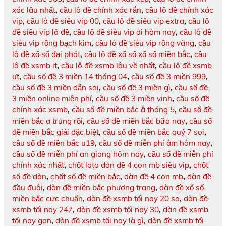
xác lâu nhất
,
cầu lô đề chính xác rắn
,
cầu lô đề chính xác
vip
,
cầu lô đề siêu vip 00
,
cầu lô đề siêu vip extra
,
cầu lô
đề siêu vip lô đề
,
cầu lô đề siêu vip ơi hôm nay
,
cầu lô đề
siêu vip rồng bạch kim
,
cầu lô đề siêu vip rồng vàng
,
cầu
lô đề xổ số đại phát
,
cầu lô đề xổ số xổ số miền bắc
,
cầu
lô đề xsmb it
,
cầu lô đề xsmb lâu về nhất
,
cầu lô đề xsmb
ưt
,
cầu số đề 3 miền 14 tháng 04
,
cầu số đề 3 miền 999
,
cầu số đề 3 miền dẫn soi
,
cầu số đề 3 miền gì
,
cầu số đề
3 miền online miễn phí
,
cầu số đề 3 miền vinh
,
cầu số đề
chính xác xsmb
,
cầu số đề miền bắc â tháng 5
,
cầu số đề
miền bắc a trúng rồi
,
cầu số đề miền bắc bữa nay
,
cầu số
đề miền bắc giải đặc biệt
,
cầu số đề miền bắc quý 7 soi
,
cầu số đề miền bắc u19
,
cầu số đề miễn phí âm hôm nay
,
cầu số đề miễn phí an giang hôm nay
,
cầu số đề miễn phí
chính xác nhất
,
chốt loto dàn đề 4 con mb siêu vip
,
chốt
số đề dàn
,
chốt số đề miền bắc
,
dàn đề 4 con mb
,
dàn đề
đầu đuôi
,
dàn đề miền bắc phương trang
,
dàn đề xổ số
miền bắc cực chuẩn
,
dàn đề xsmb tối nay 20 so
,
dàn đề
xsmb tối nay 247
,
dàn đề xsmb tối nay 30
,
dàn đề xsmb
tối nay gan
,
dàn đề xsmb tối nay là gì
,
dàn đề xsmb tối