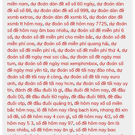
miền nam
,
dự đoán dàn đề xổ số 60 ngày
,
dự đoán dàn
đề xổ số 88
,
dự đoán dàn đề xổ số 999
,
dự đoán dàn đề
xsmb extras
,
dự đoán dàn đề xsmb lô
,
dự đoán dàn đề
xsmb tt hôm nay
,
dự đoán số đề hôm nay 7725
,
dự đoán
số đề hôm nay âm bao nhiêu
,
dự đoán số đề miễn phí 6
số
,
dự đoán số đề miễn phí cho miền bắc
,
dự đoán số đề
miễn phí one
,
dự đoán số đề miễn phí quang hải
,
dự
đoán số đề miễn phí rẻ
,
dự đoán số đề miễn phí thứ 4
,
dự
đoán số đề ngày mai soi cầu
,
dự đoán số đề ngày mai
tum
,
dự đoán số đề ngày mai xemphimbox
,
dự đoán số
đề ngày mai yên tử
,
dự đoán số đề tối nay đào nha
,
dự
đoán số đề tối nay ê càng
,
dự đoán số đề tối nay euro
anh
,
dự đoán số đề tối nay hcm
,
dự đoán số đề tối nay uy
tín
,
đánh đề đầu đuôi là gì
,
đầu đuôi đề hôm nay
,
đề đầu
đuôi 00
,
đề đầu đuôi 60 ngày
,
đề đầu đuôi 989
,
đề đầu
đuôi otp
,
đề đầu đuôi quảng trị
,
đề hôm nay xổ số miền
bắc hôm nay
,
lô đề hôm nay rồng bạch kim
,
nhang đá xin
số đề
,
số đề hôm nay 4 con gì
,
số đề hôm nay 4/2
,
số đề
hôm nay 5 3
,
số đề hôm nay 97
,
số đề hôm nay âm là
bao nhiêu
,
số đề hôm nay ăn gì
,
số đề hôm nay bao