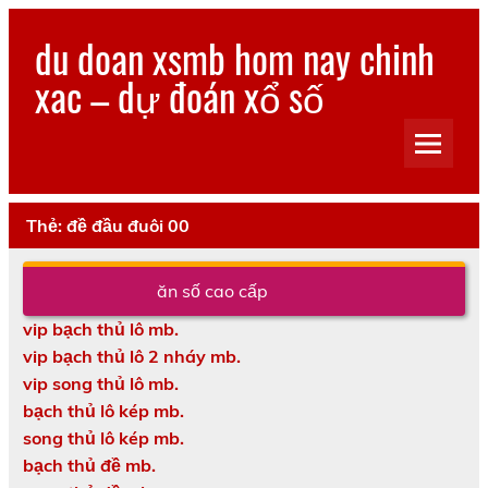
Skip
to
du doan xsmb hom nay chinh
content
xac – dự đoán xổ số
du doan xsmb hom nay chinh xac – dự đoán xổ số
Thẻ:
đề đầu đuôi 00
ăn số cao cấp
vip bạch thủ lô mb.
vip bạch thủ lô 2 nháy mb.
vip song thủ lô mb.
bạch thủ lô kép mb.
song thủ lô kép mb.
bạch thủ đề mb.