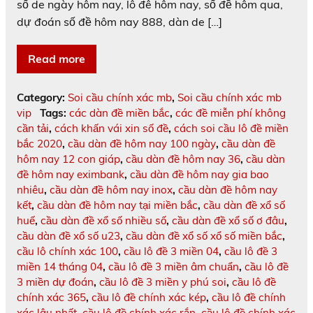
số de ngày hôm nay, lô đê hôm nay, số đề hôm qua,
dự đoán số đề hôm nay 888, dàn de […]
Read more
Category:
Soi cầu chính xác mb
,
Soi cầu chính xác mb
vip
Tags:
các dàn đề miền bắc
,
các đề miễn phí không
cần tải
,
cách khấn vái xin số đề
,
cách soi cầu lô đề miền
bắc 2020
,
cầu dàn đề hôm nay 100 ngày
,
cầu dàn đề
hôm nay 12 con giáp
,
cầu dàn đề hôm nay 36
,
cầu dàn
đề hôm nay eximbank
,
cầu dàn đề hôm nay gia bao
nhiêu
,
cầu dàn đề hôm nay inox
,
cầu dàn đề hôm nay
kết
,
cầu dàn đề hôm nay tại miền bắc
,
cầu dàn đề xổ số
huế
,
cầu dàn đề xổ số nhiều số
,
cầu dàn đề xổ số ơ đâu
,
cầu dàn đề xổ số u23
,
cầu dàn đề xổ số xổ số miền bắc
,
cầu lô chính xác 100
,
cầu lô đề 3 miền 04
,
cầu lô đề 3
miền 14 tháng 04
,
cầu lô đề 3 miền âm chuẩn
,
cầu lô đề
3 miền dự đoán
,
cầu lô đề 3 miền y phú soi
,
cầu lô đề
chính xác 365
,
cầu lô đề chính xác kép
,
cầu lô đề chính
xác lâu nhất
,
cầu lô đề chính xác rắn
,
cầu lô đề chính xác