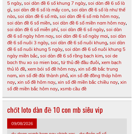
5 ngày
,
soi dàn đề 6 số khung 7 ngày
,
soi dàn đề 6 số là
gì
,
soi dàn đề 6 số là mấy con
,
soi dàn đề 6 số là như thế
nào
,
soi dàn đề 6 số mb
,
soi dàn đề 6 số mb hôm nay
,
soi dàn đề 6 số miền
,
soi dàn đề 6 số miền nam hôm nay
,
soi dàn đề 6 số miễn phí
,
soi dàn đề 6 số ngày
,
soi dàn
đề 6 số ngày hôm nay
,
soi dàn đề 6 số ngày mai
,
soi dàn
đề 6 số nuôi 3 ngày
,
soi dàn đề 6 số nuôi khung
,
soi dàn
đề 6 số nuôi khung 5 ngày
,
soi dàn đề 6 số nuôi khung 5
ngày miền bắc
,
soi dàn đề 6 số rồng bạch kim
,
soi de
bach thu xo so mien bac
,
tứ thủ đề đầu đuôi
,
xem bạch
thủ lô đề
,
xem bói số đề hôm nay
,
xin số đề bắc trung
nam
,
xin số đề đài thành phố
,
xin số đề đồng tháp hôm
nay
,
xin số đề hôm nay
,
xin số đề miền bắc chiều nay
,
xin
số đề miền bắc hôm nay
,
xsmb cầu đề
chốt loto dàn đề 10 con mb siêu vip
09/08/2026
du doan xsmb hom nay chinh xac - dự đoán xổ số