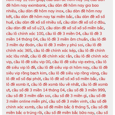
đề hôm nay eximbank
,
cầu dàn đề hôm nay gia bao
nhiêu
,
cầu dàn đề hôm nay inox
,
cầu dàn đề hôm nay
kết
,
cầu dàn đề hôm nay tại miền bắc
,
cầu dàn đề xổ số
huế
,
cầu dàn đề xổ số nhiều số
,
cầu dàn đề xổ số ơ đâu
,
cầu dàn đề xổ số u23
,
cầu dàn đề xổ số xổ số miền bắc
,
cầu lô chính xác 100
,
cầu lô đề 3 miền 04
,
cầu lô đề 3
miền 14 tháng 04
,
cầu lô đề 3 miền âm chuẩn
,
cầu lô đề
3 miền dự đoán
,
cầu lô đề 3 miền y phú soi
,
cầu lô đề
chính xác 365
,
cầu lô đề chính xác kép
,
cầu lô đề chính
xác lâu nhất
,
cầu lô đề chính xác rắn
,
cầu lô đề chính xác
vip
,
cầu lô đề siêu vip 00
,
cầu lô đề siêu vip extra
,
cầu lô
đề siêu vip lô đề
,
cầu lô đề siêu vip ơi hôm nay
,
cầu lô đề
siêu vip rồng bạch kim
,
cầu lô đề siêu vip rồng vàng
,
cầu
lô đề xổ số đại phát
,
cầu lô đề xổ số xổ số miền bắc
,
cầu
lô đề xsmb it
,
cầu lô đề xsmb lâu về nhất
,
cầu lô đề xsmb
ưt
,
cầu số đề 3 miền 14 tháng 04
,
cầu số đề 3 miền 999
,
cầu số đề 3 miền dẫn soi
,
cầu số đề 3 miền gì
,
cầu số đề
3 miền online miễn phí
,
cầu số đề 3 miền vinh
,
cầu số đề
chính xác xsmb
,
cầu số đề miền bắc â tháng 5
,
cầu số đề
miền bắc a trúng rồi
,
cầu số đề miền bắc bữa nay
,
cầu số