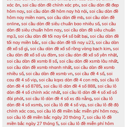
xác ăn
,
soi cầu dàn đề chính xác ptv
,
soi cầu dàn đề đẹp
hôm nay
,
soi cầu dàn đề hôm nay hà nội
,
soi cầu dàn đề
hôm nay miền nam
,
soi cầu dàn đề mb
,
soi cầu dàn đề
online
,
soi cầu dàn đề siêu chuẩn bao nhiêu số
,
soi cầu
dàn đề siêu chuẩn hôm nay
,
soi cầu dàn đề siêu chuẩn
mp3
,
soi cầu dàn đề tối nay 64 số bất bại
,
soi cầu dàn đề
tối nay miền bắc
,
soi cầu dàn đề tối nay u23
,
soi cầu dàn
đề xổ số gì
,
soi cầu dàn đề xổ số rồng vàng bạch kim
,
soi
cầu dàn đề xổ số ưu đàm
,
soi cầu dàn đề xổ số yên nhật
,
soi cầu dàn đề xsmb 8 số
,
soi cầu dàn đề xsmb lâu nhất
,
soi cầu dàn đề xsmb nhanh nhất
,
soi cầu dàn đề xsmb
nhiều số
,
soi cầu dàn đề xsmb vn
,
soi cầu đề 4 số
,
soi
cau đề 4 số vip
,
soi cầu kqxs dàn đề 4 con mb
,
soi cầu lô
dàn đề 4 số 8785
,
soi cầu lô dàn đề 4 số 888
,
soi cầu lô
dàn đề 4 số chính xác nhất
,
soi cầu lô dàn đề 4 số xổ số
đài phát
,
soi cầu lô dàn đề 4 số xs đà nẵng
,
soi cầu lô
dàn đề 4 số xsmb
,
soi cầu lô đề 4 số vip
,
soi cầu lô đề độ
chính xác cao
,
soi cầu lô đề miền bắc miễn phí hôm nay
,
soi cầu lô đề miền bắc ngày 20 tháng 7
,
soi cầu lô đề
miền bắc ngày 27 tháng 5
,
soi cầu lô đề miễn phí hôm