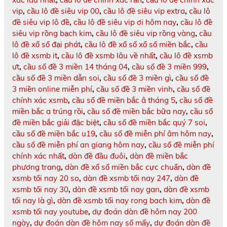
vip
,
cầu lô đề siêu vip 00
,
cầu lô đề siêu vip extra
,
cầu lô
đề siêu vip lô đề
,
cầu lô đề siêu vip ơi hôm nay
,
cầu lô đề
siêu vip rồng bạch kim
,
cầu lô đề siêu vip rồng vàng
,
cầu
lô đề xổ số đại phát
,
cầu lô đề xổ số xổ số miền bắc
,
cầu
lô đề xsmb it
,
cầu lô đề xsmb lâu về nhất
,
cầu lô đề xsmb
ưt
,
cầu số đề 3 miền 14 tháng 04
,
cầu số đề 3 miền 999
,
cầu số đề 3 miền dẫn soi
,
cầu số đề 3 miền gì
,
cầu số đề
3 miền online miễn phí
,
cầu số đề 3 miền vinh
,
cầu số đề
chính xác xsmb
,
cầu số đề miền bắc â tháng 5
,
cầu số đề
miền bắc a trúng rồi
,
cầu số đề miền bắc bữa nay
,
cầu số
đề miền bắc giải đặc biệt
,
cầu số đề miền bắc quý 7 soi
,
cầu số đề miền bắc u19
,
cầu số đề miễn phí âm hôm nay
,
cầu số đề miễn phí an giang hôm nay
,
cầu số đề miễn phí
chính xác nhất
,
dàn đề đầu đuôi
,
dàn đề miền bắc
phương trang
,
dàn đề xổ số miền bắc cực chuẩn
,
dàn đề
xsmb tối nay 20 so
,
dàn đề xsmb tối nay 247
,
dàn đề
xsmb tối nay 30
,
dàn đề xsmb tối nay gan
,
dàn đề xsmb
tối nay là gì
,
dàn đề xsmb tối nay rong bach kim
,
dàn đề
xsmb tối nay youtube
,
dự đoán dàn đề hôm nay 200
ngày
,
dự đoán dàn đề hôm nay số mấy
,
dự đoán dàn đề