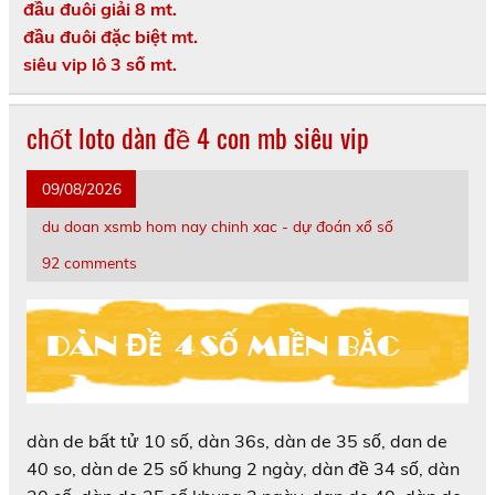
đầu đuôi giải 8 mt.
đầu đuôi đặc biệt mt.
siêu vip lô 3 số mt.
chốt loto dàn đề 4 con mb siêu vip
09/08/2026
du doan xsmb hom nay chinh xac - dự đoán xổ số
92 comments
dàn de bất tử 10 số, dàn 36s, dàn de 35 số, dan de
40 so, dàn de 25 số khung 2 ngày, dàn đề 34 số, dàn