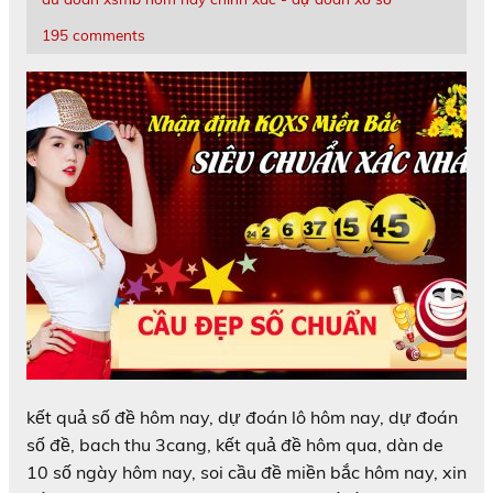
195 comments
kết quả số đề hôm nay, dự đoán lô hôm nay, dự đoán
số đề, bach thu 3cang, kết quả đề hôm qua, dàn de
10 số ngày hôm nay, soi cầu đề miền bắc hôm nay, xin