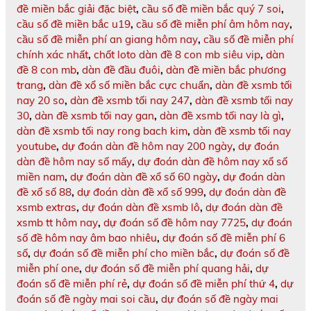
đề miền bắc giải đặc biệt
,
cầu số đề miền bắc quý 7 soi
,
cầu số đề miền bắc u19
,
cầu số đề miễn phí âm hôm nay
,
cầu số đề miễn phí an giang hôm nay
,
cầu số đề miễn phí
chính xác nhất
,
chốt loto dàn đề 8 con mb siêu vip
,
dàn
đề 8 con mb
,
dàn đề đầu đuôi
,
dàn đề miền bắc phương
trang
,
dàn đề xổ số miền bắc cực chuẩn
,
dàn đề xsmb tối
nay 20 so
,
dàn đề xsmb tối nay 247
,
dàn đề xsmb tối nay
30
,
dàn đề xsmb tối nay gan
,
dàn đề xsmb tối nay là gì
,
dàn đề xsmb tối nay rong bach kim
,
dàn đề xsmb tối nay
youtube
,
dự đoán dàn đề hôm nay 200 ngày
,
dự đoán
dàn đề hôm nay số mấy
,
dự đoán dàn đề hôm nay xổ số
miền nam
,
dự đoán dàn đề xổ số 60 ngày
,
dự đoán dàn
đề xổ số 88
,
dự đoán dàn đề xổ số 999
,
dự đoán dàn đề
xsmb extras
,
dự đoán dàn đề xsmb lô
,
dự đoán dàn đề
xsmb tt hôm nay
,
dự đoán số đề hôm nay 7725
,
dự đoán
số đề hôm nay âm bao nhiêu
,
dự đoán số đề miễn phí 6
số
,
dự đoán số đề miễn phí cho miền bắc
,
dự đoán số đề
miễn phí one
,
dự đoán số đề miễn phí quang hải
,
dự
đoán số đề miễn phí rẻ
,
dự đoán số đề miễn phí thứ 4
,
dự
đoán số đề ngày mai soi cầu
,
dự đoán số đề ngày mai