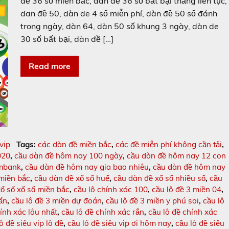
đề 36 số miền bắc, dàn đề 36 số bất bại thắng liên tục,
dan đề 50, dàn de 4 số miễn phí, dàn đề 50 số đánh
trong ngày, dàn 64, dàn 50 số khung 3 ngày, dàn de
30 số bất bại, dàn đề […]
Read more
vip
Tags:
các dàn đề miền bắc
,
các đề miễn phí không cần tải
,
020
,
cầu dàn đề hôm nay 100 ngày
,
cầu dàn đề hôm nay 12 con
imbank
,
cầu dàn đề hôm nay gia bao nhiêu
,
cầu dàn đề hôm nay
miền bắc
,
cầu dàn đề xổ số huế
,
cầu dàn đề xổ số nhiều số
,
cầu
ổ số xổ số miền bắc
,
cầu lô chính xác 100
,
cầu lô đề 3 miền 04
,
ẩn
,
cầu lô đề 3 miền dự đoán
,
cầu lô đề 3 miền y phú soi
,
cầu lô
hính xác lâu nhất
,
cầu lô đề chính xác rắn
,
cầu lô đề chính xác
ô đề siêu vip lô đề
,
cầu lô đề siêu vip ơi hôm nay
,
cầu lô đề siêu