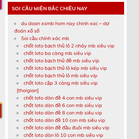
SOI CẦU MIỀN BẮC CHIỀU NAY
du doan xsmb hom nay chinh xac – dự
đoán xổ số
Soi cầu chính xác mb
chốt loto bạch thủ lô 2 nháy mb siêu vip
chốt loto ba càng mb siêu vip
chốt loto bạch thủ đề mb siêu vip
chốt loto bạch thủ lô kép mb siêu vip
chốt loto bạch thủ lô mb siêu vip
chốt loto cặp 3 càng mb siêu vip
[thoigian]
chốt loto dàn đề 4 con mb siêu vip
chốt loto dàn đề 6 con mb siêu vip
chốt loto dàn đề 8 con mb siêu vip
chốt loto dàn đề 10 con mb siêu vip
chốt loto dàn đề đầu đuôi mb siêu vip
chốt loto dàn lô 10 con mb siêu vip