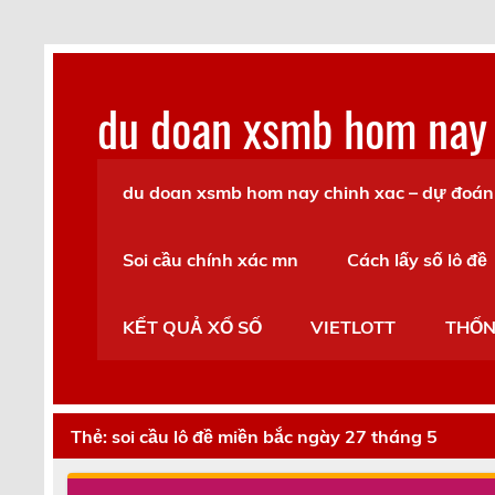
Skip
to
content
du doan xsmb hom nay 
du doan xsmb hom nay chinh xac – dự đoán xổ 
du doan xsmb hom nay chinh xac – dự đoán
Soi cầu chính xác mn
Cách lấy số lô đề
KẾT QUẢ XỔ SỐ
VIETLOTT
THỐN
Thẻ:
soi cầu lô đề miền bắc ngày 27 tháng 5