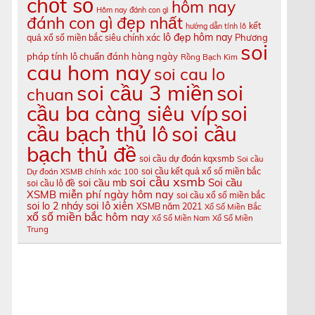
chốt số
,
hôm nay
Hôm nay đánh con gì
đánh con gì đẹp nhất
kết
hướng dẫn tính lô
lô đẹp hôm nay
Phương
quả xổ số miền bắc siêu chính xác
soi
pháp tính lô chuẩn đánh hàng ngày
Rồng Bạch Kim
cau hom nay
soi cau lo
soi cầu 3 miền
soi
chuan
cầu ba càng siêu víp
soi
cầu bạch thủ lô
soi cầu
bạch thủ đề
soi cầu dự đoán kqxsmb
Soi cầu
soi cầu kết quả xổ số miền bắc
Dự đoán XSMB chính xác 100
soi cầu xsmb
Soi cầu
soi cầu mb
soi cầu lô đề
XSMB miễn phí ngày hôm nay
soi cầu xổ số miền bắc
soi lô xiên
soi lo 2 nháy
XSMB năm 2021
Xổ Số Miền Bắc
xổ số miền bắc hôm nay
Xổ Số Miền Nam
Xổ Số Miền
Trung