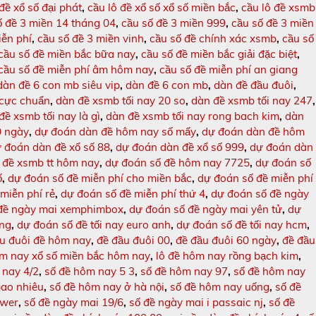
 đề xổ số đại phát
,
cầu lô đề xổ số xổ số miền bắc
,
cầu lô đề xsmb
ố đề 3 miền 14 tháng 04
,
cầu số đề 3 miền 999
,
cầu số đề 3 miền
iễn phí
,
cầu số đề 3 miền vinh
,
cầu số đề chính xác xsmb
,
cầu số
cầu số đề miền bắc bữa nay
,
cầu số đề miền bắc giải đặc biệt
,
cầu số đề miễn phí âm hôm nay
,
cầu số đề miễn phí an giang
 dàn đề 6 con mb siêu vip
,
dàn đề 6 con mb
,
dàn đề đầu đuôi
,
 cực chuẩn
,
dàn đề xsmb tối nay 20 so
,
dàn đề xsmb tối nay 247
,
đề xsmb tối nay là gì
,
dàn đề xsmb tối nay rong bach kim
,
dàn
0 ngày
,
dự đoán dàn đề hôm nay số mấy
,
dự đoán dàn đề hôm
 đoán dàn đề xổ số 88
,
dự đoán dàn đề xổ số 999
,
dự đoán dàn
 đề xsmb tt hôm nay
,
dự đoán số đề hôm nay 7725
,
dự đoán số
ố
,
dự đoán số đề miễn phí cho miền bắc
,
dự đoán số đề miễn phí
miễn phí rẻ
,
dự đoán số đề miễn phí thứ 4
,
dự đoán số đề ngày
đề ngày mai xemphimbox
,
dự đoán số đề ngày mai yên tử
,
dự
àng
,
dự đoán số đề tối nay euro anh
,
dự đoán số đề tối nay hcm
,
u đuôi đề hôm nay
,
đề đầu đuôi 00
,
đề đầu đuôi 60 ngày
,
đề đầu
m nay xổ số miền bắc hôm nay
,
lô đề hôm nay rồng bạch kim
,
 nay 4/2
,
số đề hôm nay 5 3
,
số đề hôm nay 97
,
số đề hôm nay
bao nhiêu
,
số đề hôm nay ở hà nội
,
số đề hôm nay uống
,
số đề
ewer
,
số đề ngày mai 19/6
,
số đề ngày mai i passaic nj
,
số đề