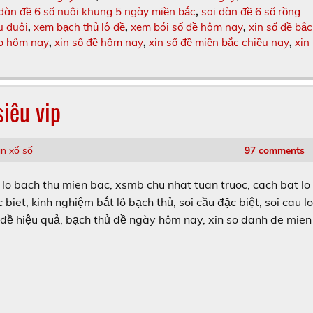
 dàn đề 6 số nuôi khung 5 ngày miền bắc
,
soi dàn đề 6 số rồng
u đuôi
,
xem bạch thủ lô đề
,
xem bói số đề hôm nay
,
xin số đề bắc
áp hôm nay
,
xin số đề hôm nay
,
xin số đề miền bắc chiều nay
,
xin
iêu vip
n xổ số
97 comments
i lo bach thu mien bac, xsmb chu nhat tuan truoc, cach bat lo
biet, kinh nghiệm bắt lô bạch thủ, soi cầu đặc biệt, soi cau l
 đề hiệu quả, bạch thủ đề ngày hôm nay, xin so danh de mien