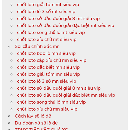
chốt loto giải tám mt siêu vip
chốt loto lô 3 số mt siêu vip
chốt loto sớ đầu đuôi giải 8 mt siêu vip
chốt loto sớ đầu đuôi giải đặc biệt mt siêu vip
chốt loto song thủ lô mt siêu vip
chốt loto xíu chủ mt siêu vip
Soi cầu chính xác mn
chốt loto bao lô mn siêu vip
chốt loto cặp xíu chủ mn siêu vip
chốt loto đặc biệt mn siêu vip
chốt loto giải tám mn siêu vip
chốt loto lô 3 số mn siêu vip
chốt loto sớ đầu đuôi giải 8 mn siêu vip
chốt loto sớ đầu đuôi giải đặc biệt mn siêu vip
chốt loto song thủ lô mn siêu vip
chốt loto xíu chủ mn siêu vip
Cách lấy số lô đề
Dự đoán xổ số lô đề
TRỰC TIẾP KẾT QUẢ XS