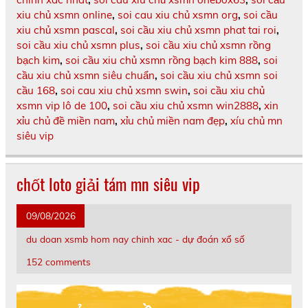
xiu chủ xsmn online
,
soi cau xiu chủ xsmn org
,
soi cầu
xiu chủ xsmn pascal
,
soi cầu xiu chủ xsmn phat tai roi
,
soi cầu xiu chủ xsmn plus
,
soi cầu xiu chủ xsmn rồng
bạch kim
,
soi cầu xiu chủ xsmn rồng bạch kim 888
,
soi
cầu xiu chủ xsmn siêu chuẩn
,
soi cầu xiu chủ xsmn soi
cầu 168
,
soi cau xiu chủ xsmn swin
,
soi cầu xiu chủ
xsmn vip lô de 100
,
soi cầu xiu chủ xsmn win2888
,
xin
xỉu chủ đề miền nam
,
xỉu chủ miền nam đẹp
,
xíu chủ mn
siêu vip
chốt loto giải tám mn siêu vip
09/08/2026
du doan xsmb hom nay chinh xac - dự đoán xổ số
152 comments