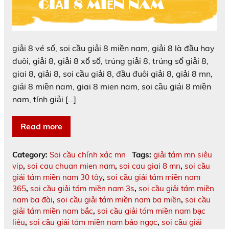
giải 8 vé số, soi cầu giải 8 miền nam, giải 8 là đầu hay
đuôi, giải 8, giải 8 xổ số, trúng giải 8, trúng số giải 8,
giai 8, giải 8, soi cầu giải 8, đầu đuôi giải 8, giải 8 mn,
giải 8 miền nam, giai 8 mien nam, soi cầu giải 8 miền
nam, tính giải […]
Read more
Category:
Soi cầu chính xác mn
Tags:
giải tám mn siêu
vip
,
soi cau chuan mien nam
,
soi cau giai 8 mn
,
soi cầu
giải tám miền nam 30 tây
,
soi cầu giải tám miền nam
365
,
soi cầu giải tám miền nam 3s
,
soi cầu giải tám miền
nam ba đài
,
soi cầu giải tám miền nam ba miền
,
soi cầu
giải tám miền nam bắc
,
soi cầu giải tám miền nam bạc
liêu
,
soi cầu giải tám miền nam bảo ngọc
,
soi cầu giải