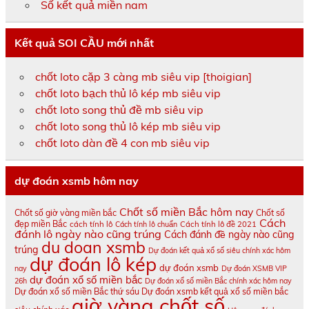
Số kết quả miền nam
Kết quả SOI CẦU mới nhất
chốt loto cặp 3 càng mb siêu vip [thoigian]
chốt loto bạch thủ lô kép mb siêu vip
chốt loto song thủ đề mb siêu vip
chốt loto song thủ lô kép mb siêu vip
chốt loto dàn đề 4 con mb siêu vip
dự đoán xsmb hôm nay
Chốt số miền Bắc hôm nay
Chốt số giờ vàng miền bắc
Chốt số
Cách
đẹp miền Bắc
cách tính lô
Cách tính lô chuẩn
Cách tính lô đề 2021
đánh lô ngày nào cũng trúng
Cách đánh đề ngày nào cũng
du doan xsmb
trúng
Dự đoán kết quả xổ số siêu chính xác hôm
dự đoán lô kép
dự đoán xsmb
nay
Dự đoán XSMB VIP
dự đoán xổ số miền bắc
26h
Dự đoán xổ số miền Bắc chính xác hôm nay
Dự đoán xổ số miền Bắc thứ sáu Dự đoán xsmb kết quả xổ số miền bắc
giờ vàng chốt số