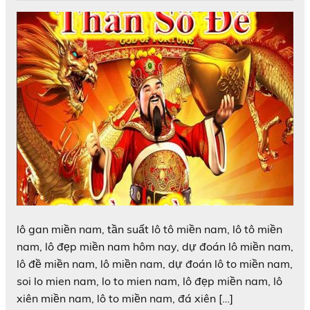
lô gan miền nam, tần suất lô tô miền nam, lô tô miền
nam, lô đẹp miền nam hôm nay, dự đoán lô miền nam,
lô đề miền nam, lô miền nam, dự đoán lô to miền nam,
soi lo mien nam, lo to mien nam, lô đẹp miền nam, lô
xiên miền nam, lô to miền nam, đá xiên […]