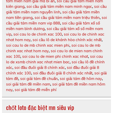
tám miền nam giải mã bí ẩn
,
soi cầu giải tám miền nam
kiên giang
,
soi cầu giải tám miền nam minh ngọc
,
soi cầu
giải tám miền nam nguyễn linh
,
soi cầu giải tám miền
nam tiền giang
,
soi cầu giải tám miền nam triệu thiên
,
soi
cầu giải tám miền nam vip 888
,
soi cầu giải tám xổ số
miền nam bình dương
,
soi cầu giải tám xổ số miền nam
vip
,
soi cau lo de chinh xac 100
,
soi cau lo de chinh xac
nhat hom nay
,
soi cầu lô de khánh hòa chính xác nhất
,
soi cau lo de mb chinh xac mien phi
,
soi cau lo de mb
chinh xac nhat hom nay
,
soi cau lo de mien nam chinh
xac 100
,
soi cau lo de mien phi chinh xac nhat
,
soi cau
lo de xsmb chinh xac nhat mien bac
,
soi cầu lô đề chính
xác
,
soi đầu đuôi giải 8 chính xác
,
soi đầu đuôi giải 8
chính xác 100
,
soi đầu đuôi giải 8 chính xác nhất
,
soi giải
tám đề
,
soi giải tám đề chuẩn
,
soi giải tám đề hôm nay
,
soi giải tám đề miền nam
,
soi giải tám đề miền nam hôm
nay
,
soi giải tám đề miễn phí
chốt loto đặc biệt mn siêu vip