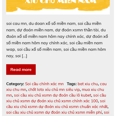
soi cau mn, du doan xổ số miền nam, soi cầu miền
nam, dự đoán miền nam, dự đoán xsmn thần tài, du
đoán xổ số miền nam hôm nay chính xác, dự đoán xổ
số miền nam hôm nay chính xác, soi cầu miền nam
wap, soi cầu xổ số miền nam, soi cầu miền nam hôm
nay, soi […]
Read more
Category:
Soi cầu chính xác mn
Tags:
bat xiu chu
,
cau
xiu chu mn
,
chốt loto xíu chủ mn siêu vip
,
mua xiu chu
mn
,
soi cầu xiu chủ xsmn dự đoán cầu lô kubet
,
soi cầu
xiu chủ xsmn dự đoán xiu chủ xsmn chính xác 100
,
soi
cầu xiu chủ xsmn dự đoán xiu chủ xsmn chuẩn xác nhất
,
soi cầu xiu chủ xsmn dự đoán xiu chủ xsmn miễn phí
,
soi