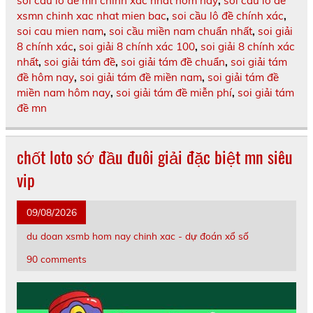
soi cau lo de mn chinh xac nhat hom nay
,
soi cau lo de
xsmn chinh xac nhat mien bac
,
soi cầu lô đề chính xác
,
soi cau mien nam
,
soi cầu miền nam chuẩn nhất
,
soi giải
8 chính xác
,
soi giải 8 chính xác 100
,
soi giải 8 chính xác
nhất
,
soi giải tám đề
,
soi giải tám đề chuẩn
,
soi giải tám
đề hôm nay
,
soi giải tám đề miền nam
,
soi giải tám đề
miền nam hôm nay
,
soi giải tám đề miễn phí
,
soi giải tám
đề mn
chốt loto sớ đầu đuôi giải đặc biệt mn siêu
vip
09/08/2026
du doan xsmb hom nay chinh xac - dự đoán xổ số
90 comments