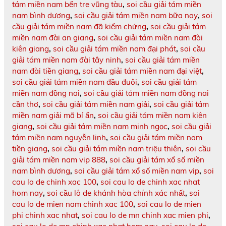
tám miền nam bến tre vũng tàu
,
soi cầu giải tám miền
nam bình dương
,
soi cầu giải tám miền nam bữa nay
,
soi
cầu giải tám miền nam đã kiểm chứng
,
soi cầu giải tám
miền nam đài an giang
,
soi cầu giải tám miền nam đài
kiên giang
,
soi cầu giải tám miền nam đại phát
,
soi cầu
giải tám miền nam đài tây ninh
,
soi cầu giải tám miền
nam đài tiền giang
,
soi cầu giải tám miền nam đại việt
,
soi cầu giải tám miền nam đầu đuôi
,
soi cầu giải tám
miền nam đồng nai
,
soi cầu giải tám miền nam đồng nai
cần thơ
,
soi cầu giải tám miền nam giải
,
soi cầu giải tám
miền nam giải mã bí ẩn
,
soi cầu giải tám miền nam kiên
giang
,
soi cầu giải tám miền nam minh ngọc
,
soi cầu giải
tám miền nam nguyễn linh
,
soi cầu giải tám miền nam
tiền giang
,
soi cầu giải tám miền nam triệu thiên
,
soi cầu
giải tám miền nam vip 888
,
soi cầu giải tám xổ số miền
nam bình dương
,
soi cầu giải tám xổ số miền nam vip
,
soi
cau lo de chinh xac 100
,
soi cau lo de chinh xac nhat
hom nay
,
soi cầu lô de khánh hòa chính xác nhất
,
soi
cau lo de mien nam chinh xac 100
,
soi cau lo de mien
phi chinh xac nhat
,
soi cau lo de mn chinh xac mien phi
,