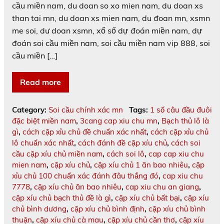
cầu miền nam, du doan so xo mien nam, du doan xs
than tai mn, du doan xs mien nam, du đoan mn, xsmn
me soi, dư doan xsmn, xổ số dự đoán miền nam, dự
đoán soi cầu miền nam, soi cầu miền nam vip 888, soi
cầu miền […]
Read more
Category:
Soi cầu chính xác mn
Tags:
1 số câu đầu đuôi
đặc biệt miền nam
,
3cang cap xiu chu mn
,
Bạch thủ lô là
gì
,
cách cặp xỉu chủ đề chuẩn xác nhất
,
cách cặp xỉu chủ
lô chuẩn xác nhất
,
cách đánh đề cặp xíu chủ
,
cách soi
cầu cặp xíu chủ miền nam
,
cách soi lô
,
cap cap xiu chu
mien nam
,
cặp xíu chủ
,
cặp xíu chủ 1 ăn bao nhiêu
,
cặp
xỉu chủ 100 chuẩn xác đánh đâu thắng đó
,
cap xiu chu
7778
,
cặp xíu chủ ăn bao nhiêu
,
cap xiu chu an giang
,
cặp xíu chủ bạch thủ đề là gì
,
cặp xíu chủ bất bại
,
cặp xíu
chủ bình dương
,
cặp xíu chủ bình định
,
cặp xíu chủ bình
thuận
,
cặp xíu chủ cà mau
,
cặp xíu chủ cần thơ
,
cặp xíu