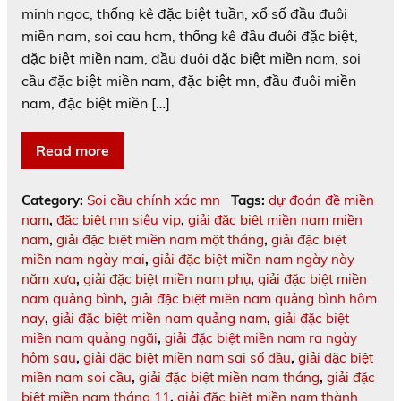
minh ngoc, thống kê đặc biệt tuần, xổ số đầu đuôi
miền nam, soi cau hcm, thống kê đầu đuôi đặc biệt,
đặc biệt miền nam, đầu đuôi đặc biệt miền nam, soi
cầu đặc biệt miền nam, đặc biệt mn, đầu đuôi miền
nam, đặc biệt miền […]
Read more
Category:
Soi cầu chính xác mn
Tags:
dự đoán đề miền
nam
,
đặc biệt mn siêu vip
,
giải đặc biệt miền nam miền
nam
,
giải đặc biệt miền nam một tháng
,
giải đặc biệt
miền nam ngày mai
,
giải đặc biệt miền nam ngày này
năm xưa
,
giải đặc biệt miền nam phụ
,
giải đặc biệt miền
nam quảng bình
,
giải đặc biệt miền nam quảng bình hôm
nay
,
giải đặc biệt miền nam quảng nam
,
giải đặc biệt
miền nam quảng ngãi
,
giải đặc biệt miền nam ra ngày
hôm sau
,
giải đặc biệt miền nam sai số đầu
,
giải đặc biệt
miền nam soi cầu
,
giải đặc biệt miền nam tháng
,
giải đặc
biệt miền nam tháng 11
,
giải đặc biệt miền nam thành