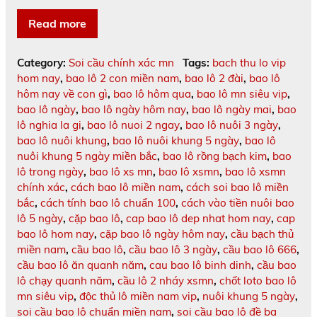
Read more
Category:
Soi cầu chính xác mn
Tags:
bach thu lo vip
hom nay
,
bao lô 2 con miền nam
,
bao lô 2 đài
,
bao lô
hôm nay về con gì
,
bao lô hôm qua
,
bao lô mn siêu vip
,
bao lô ngày
,
bao lô ngày hôm nay
,
bao lô ngày mai
,
bao
lô nghia la gi
,
bao lô nuoi 2 ngay
,
bao lô nuôi 3 ngày
,
bao lô nuôi khung
,
bao lô nuôi khung 5 ngày
,
bao lô
nuôi khung 5 ngày miền bắc
,
bao lô rồng bạch kim
,
bao
lô trong ngày
,
bao lô xs mn
,
bao lô xsmn
,
bao lô xsmn
chính xác
,
cách bao lô miền nam
,
cách soi bao lô miền
bắc
,
cách tính bao lô chuẩn 100
,
cách vào tiền nuôi bao
lô 5 ngày
,
cặp bao lô
,
cap bao lô dep nhat hom nay
,
cap
bao lô hom nay
,
cặp bao lô ngày hôm nay
,
cầu bạch thủ
miền nam
,
cầu bao lô
,
cầu bao lô 3 ngày
,
cầu bao lô 666
,
cầu bao lô ăn quanh năm
,
cau bao lô binh dinh
,
cầu bao
lô chạy quanh năm
,
cầu lô 2 nháy xsmn
,
chốt loto bao lô
mn siêu vip
,
độc thủ lô miền nam vip
,
nuôi khung 5 ngày
,
soi cầu bao lô chuẩn miền nam
,
soi cầu bao lô đề ba