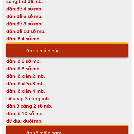
song thủ đề mb.
dàn đề 4 số mb.
dàn đề 6 số mb.
dàn đề 8 số mb.
dàn đề 10 số mb.
dàn lô 4 số mb.
ăn số miền bắc
dàn lô 6 số mb.
dàn lô 8 số mb.
dàn lô xiên 2 mb.
dàn lô xiên 3 mb.
dàn lô xiên 4 mb.
siêu vip 3 càng mb.
dàn 3 càng 2 số mb.
dàn lô 10 số mb.
đề đầu đuôi mb.
ăn số miền nam