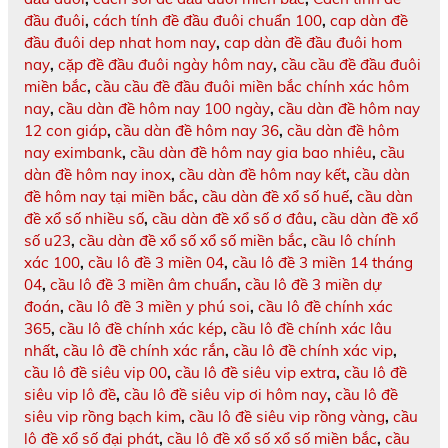
đầu đuôi
,
cách tính đề đầu đuôi chuẩn 100
,
cap dàn đề
đầu đuôi dep nhat hom nay
,
cap dàn đề đầu đuôi hom
nay
,
cặp đề đầu đuôi ngày hôm nay
,
cầu cầu đề đầu đuôi
miền bắc
,
cầu cầu đề đầu đuôi miền bắc chính xác hôm
nay
,
cầu dàn đề hôm nay 100 ngày
,
cầu dàn đề hôm nay
12 con giáp
,
cầu dàn đề hôm nay 36
,
cầu dàn đề hôm
nay eximbank
,
cầu dàn đề hôm nay gia bao nhiêu
,
cầu
dàn đề hôm nay inox
,
cầu dàn đề hôm nay kết
,
cầu dàn
đề hôm nay tại miền bắc
,
cầu dàn đề xổ số huế
,
cầu dàn
đề xổ số nhiều số
,
cầu dàn đề xổ số ơ đâu
,
cầu dàn đề xổ
số u23
,
cầu dàn đề xổ số xổ số miền bắc
,
cầu lô chính
xác 100
,
cầu lô đề 3 miền 04
,
cầu lô đề 3 miền 14 tháng
04
,
cầu lô đề 3 miền âm chuẩn
,
cầu lô đề 3 miền dự
đoán
,
cầu lô đề 3 miền y phú soi
,
cầu lô đề chính xác
365
,
cầu lô đề chính xác kép
,
cầu lô đề chính xác lâu
nhất
,
cầu lô đề chính xác rắn
,
cầu lô đề chính xác vip
,
cầu lô đề siêu vip 00
,
cầu lô đề siêu vip extra
,
cầu lô đề
siêu vip lô đề
,
cầu lô đề siêu vip ơi hôm nay
,
cầu lô đề
siêu vip rồng bạch kim
,
cầu lô đề siêu vip rồng vàng
,
cầu
lô đề xổ số đại phát
,
cầu lô đề xổ số xổ số miền bắc
,
cầu