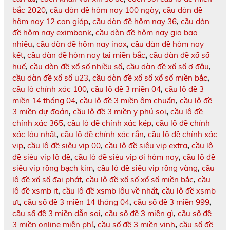
bắc 2020
,
cầu dàn đề hôm nay 100 ngày
,
cầu dàn đề
hôm nay 12 con giáp
,
cầu dàn đề hôm nay 36
,
cầu dàn
đề hôm nay eximbank
,
cầu dàn đề hôm nay gia bao
nhiêu
,
cầu dàn đề hôm nay inox
,
cầu dàn đề hôm nay
kết
,
cầu dàn đề hôm nay tại miền bắc
,
cầu dàn đề xổ số
huế
,
cầu dàn đề xổ số nhiều số
,
cầu dàn đề xổ số ơ đâu
,
cầu dàn đề xổ số u23
,
cầu dàn đề xổ số xổ số miền bắc
,
cầu lô chính xác 100
,
cầu lô đề 3 miền 04
,
cầu lô đề 3
miền 14 tháng 04
,
cầu lô đề 3 miền âm chuẩn
,
cầu lô đề
3 miền dự đoán
,
cầu lô đề 3 miền y phú soi
,
cầu lô đề
chính xác 365
,
cầu lô đề chính xác kép
,
cầu lô đề chính
xác lâu nhất
,
cầu lô đề chính xác rắn
,
cầu lô đề chính xác
vip
,
cầu lô đề siêu vip 00
,
cầu lô đề siêu vip extra
,
cầu lô
đề siêu vip lô đề
,
cầu lô đề siêu vip ơi hôm nay
,
cầu lô đề
siêu vip rồng bạch kim
,
cầu lô đề siêu vip rồng vàng
,
cầu
lô đề xổ số đại phát
,
cầu lô đề xổ số xổ số miền bắc
,
cầu
lô đề xsmb it
,
cầu lô đề xsmb lâu về nhất
,
cầu lô đề xsmb
ưt
,
cầu số đề 3 miền 14 tháng 04
,
cầu số đề 3 miền 999
,
cầu số đề 3 miền dẫn soi
,
cầu số đề 3 miền gì
,
cầu số đề
3 miền online miễn phí
,
cầu số đề 3 miền vinh
,
cầu số đề