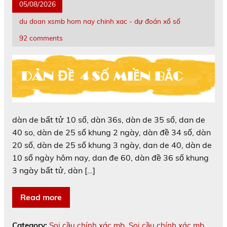
05/08/2026
du doan xsmb hom nay chinh xac - dự đoán xổ số
92 comments
dàn de bất tử 10 số, dàn 36s, dàn de 35 số, dan de
40 so, dàn de 25 số khung 2 ngày, dàn đề 34 số, dàn
20 số, dàn de 25 số khung 3 ngày, dan de 40, dàn de
10 số ngày hôm nay, dan đe 60, dàn đề 36 số khung
3 ngày bất tử, dàn […]
Read more
Category:
Soi cầu chính xác mb
,
Soi cầu chính xác mb