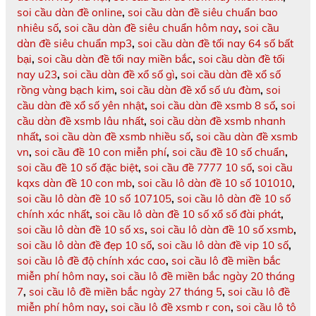
soi cầu dàn đề online
,
soi cầu dàn đề siêu chuẩn bao
nhiêu số
,
soi cầu dàn đề siêu chuẩn hôm nay
,
soi cầu
dàn đề siêu chuẩn mp3
,
soi cầu dàn đề tối nay 64 số bất
bại
,
soi cầu dàn đề tối nay miền bắc
,
soi cầu dàn đề tối
nay u23
,
soi cầu dàn đề xổ số gì
,
soi cầu dàn đề xổ số
rồng vàng bạch kim
,
soi cầu dàn đề xổ số ưu đàm
,
soi
cầu dàn đề xổ số yên nhật
,
soi cầu dàn đề xsmb 8 số
,
soi
cầu dàn đề xsmb lâu nhất
,
soi cầu dàn đề xsmb nhanh
nhất
,
soi cầu dàn đề xsmb nhiều số
,
soi cầu dàn đề xsmb
vn
,
soi cầu đề 10 con miễn phí
,
soi cầu đề 10 số chuẩn
,
soi cầu đề 10 số đặc biệt
,
soi cầu đề 7777 10 số
,
soi cầu
kqxs dàn đề 10 con mb
,
soi cầu lô dàn đề 10 số 101010
,
soi cầu lô dàn đề 10 số 107105
,
soi cầu lô dàn đề 10 số
chính xác nhất
,
soi cầu lô dàn đề 10 số xổ số đài phát
,
soi cầu lô dàn đề 10 số xs
,
soi cầu lô dàn đề 10 số xsmb
,
soi cầu lô dàn đề đẹp 10 số
,
soi cầu lô dàn đề vip 10 số
,
soi cầu lô đề độ chính xác cao
,
soi cầu lô đề miền bắc
miễn phí hôm nay
,
soi cầu lô đề miền bắc ngày 20 tháng
7
,
soi cầu lô đề miền bắc ngày 27 tháng 5
,
soi cầu lô đề
miễn phí hôm nay
,
soi cầu lô đề xsmb r con
,
soi cầu lô tô