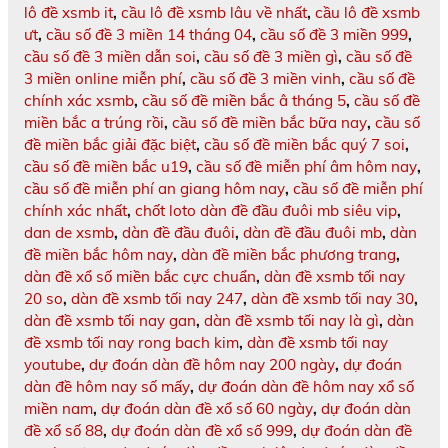
lô đề xsmb it
,
cầu lô đề xsmb lâu về nhất
,
cầu lô đề xsmb
ưt
,
cầu số đề 3 miền 14 tháng 04
,
cầu số đề 3 miền 999
,
cầu số đề 3 miền dẫn soi
,
cầu số đề 3 miền gì
,
cầu số đề
3 miền online miễn phí
,
cầu số đề 3 miền vinh
,
cầu số đề
chính xác xsmb
,
cầu số đề miền bắc â tháng 5
,
cầu số đề
miền bắc a trúng rồi
,
cầu số đề miền bắc bữa nay
,
cầu số
đề miền bắc giải đặc biệt
,
cầu số đề miền bắc quý 7 soi
,
cầu số đề miền bắc u19
,
cầu số đề miễn phí âm hôm nay
,
cầu số đề miễn phí an giang hôm nay
,
cầu số đề miễn phí
chính xác nhất
,
chốt loto dàn đề đầu đuôi mb siêu vip
,
dan de xsmb
,
dàn đề đầu đuôi
,
dàn đề đầu đuôi mb
,
dàn
đề miền bắc hôm nay
,
dàn đề miền bắc phương trang
,
dàn đề xổ số miền bắc cực chuẩn
,
dàn đề xsmb tối nay
20 so
,
dàn đề xsmb tối nay 247
,
dàn đề xsmb tối nay 30
,
dàn đề xsmb tối nay gan
,
dàn đề xsmb tối nay là gì
,
dàn
đề xsmb tối nay rong bach kim
,
dàn đề xsmb tối nay
youtube
,
dự đoán dàn đề hôm nay 200 ngày
,
dự đoán
dàn đề hôm nay số mấy
,
dự đoán dàn đề hôm nay xổ số
miền nam
,
dự đoán dàn đề xổ số 60 ngày
,
dự đoán dàn
đề xổ số 88
,
dự đoán dàn đề xổ số 999
,
dự đoán dàn đề