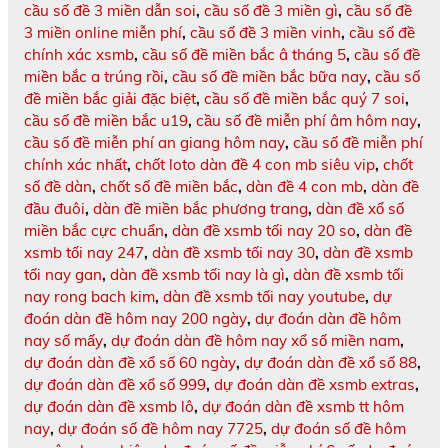
cầu số đề 3 miền dẫn soi
,
cầu số đề 3 miền gì
,
cầu số đề
3 miền online miễn phí
,
cầu số đề 3 miền vinh
,
cầu số đề
chính xác xsmb
,
cầu số đề miền bắc â tháng 5
,
cầu số đề
miền bắc a trúng rồi
,
cầu số đề miền bắc bữa nay
,
cầu số
đề miền bắc giải đặc biệt
,
cầu số đề miền bắc quý 7 soi
,
cầu số đề miền bắc u19
,
cầu số đề miễn phí âm hôm nay
,
cầu số đề miễn phí an giang hôm nay
,
cầu số đề miễn phí
chính xác nhất
,
chốt loto dàn đề 4 con mb siêu vip
,
chốt
số đề dàn
,
chốt số đề miền bắc
,
dàn đề 4 con mb
,
dàn đề
đầu đuôi
,
dàn đề miền bắc phương trang
,
dàn đề xổ số
miền bắc cực chuẩn
,
dàn đề xsmb tối nay 20 so
,
dàn đề
xsmb tối nay 247
,
dàn đề xsmb tối nay 30
,
dàn đề xsmb
tối nay gan
,
dàn đề xsmb tối nay là gì
,
dàn đề xsmb tối
nay rong bach kim
,
dàn đề xsmb tối nay youtube
,
dự
đoán dàn đề hôm nay 200 ngày
,
dự đoán dàn đề hôm
nay số mấy
,
dự đoán dàn đề hôm nay xổ số miền nam
,
dự đoán dàn đề xổ số 60 ngày
,
dự đoán dàn đề xổ số 88
,
dự đoán dàn đề xổ số 999
,
dự đoán dàn đề xsmb extras
,
dự đoán dàn đề xsmb lô
,
dự đoán dàn đề xsmb tt hôm
nay
,
dự đoán số đề hôm nay 7725
,
dự đoán số đề hôm