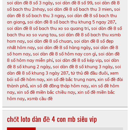
soi dàn đề 8 số 3 ngày
,
soi dàn đề 8 số 99
,
soi dàn đề 8
số bach thu 2nhay
,
soi dàn đề 8 số bach thu 3 mien
,
soi
dàn đề 8 số bach thu 3 ngay
,
soi dàn đề 8 số bach thu
an giang
,
soi dàn đề 8 số bach thu khung 5 ngay 287
,
soi dàn đề 8 số bach thu xo so quang tri
,
soi dàn đề 8 số
bach thu xo so vung tau
,
soi dàn đề 8 số bach thu xsmb
hom nay
,
soi dàn đề 8 số chuan
,
soi dàn đề 8 số đẹp
nhất hôm nay
,
soi dàn đề 8 số hàng ngày
,
soi dàn đề 8
số hom nay
,
soi dàn đề 8 số hôm nay con gì
,
soi dàn đề
8 số hôm nay miễn phí
,
soi dàn đề 8 số kép vip
,
soi dàn
đề 8 số khung 2 ngày
,
soi dàn đề 8 số khung 3 ngày
,
soi
dàn đề 8 số khung 3 ngày 287
,
tứ thủ đề đầu đuôi
,
xem
bói số đề hôm nay
,
xin số đề bắc trung nam
,
xin số đề đài
thành phố
,
xin số đề đồng tháp hôm nay
,
xin số đề hôm
nay
,
xin số đề miền bắc chiều nay
,
xin số đề miền bắc
hôm nay
,
xsmb cầu đề
chốt loto dàn đề 4 con mb siêu vip