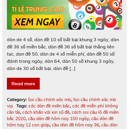
dàn de 4 số, dàn đề 10 số bất bại khung 3 ngày, dàn
đề 36 số miền bắc, dàn đề 36 số bất bại thắng liên
tục, dan đề 50, dàn de 4 số miễn phí, dàn đề 50 số
đánh trong ngày, dàn 64, dàn 50 số khung 3 ngày,
dàn de 30 số bất bại, dàn đề […]
Read more
Category:
Soi cầu chính xác mb
,
Soi cầu chính xác mb
vip
Tags:
các dàn đề miền bắc
,
các đề miễn phí không
cần tải
,
cách khấn vái xin số đề
,
cách soi cầu lô đề miền
bắc 2020
,
cầu dàn đề hôm nay 100 ngày
,
cầu dàn đề
hôm nay 12 con giáp
,
cầu dàn đề hôm nay 36
,
cầu dàn