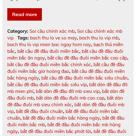
Read more
Category:
Soi cầu chính xác mb
,
Soi cầu chính xác mb
vip
Tags:
bach thu lo ve so may
,
bach thu lo vip mb
,
bach thu lo vip mien bac ngay hom nay
,
bạch thủ miền
bắc
,
bắt cầu đề đầu đuôi miền bắc
,
bắt cầu đề đầu đuôi
miền bắc ăn ngay
,
bắt cầu đề đầu đuôi miền bắc cao cấp
,
bắt cầu đề đầu đuôi miền bắc chính xác
,
bắt cầu đề đầu
đuôi miền bắc giờ hoàng đạo
,
bắt cầu đề đầu đuôi miền
bắc hàng ngày
,
bắt cầu đề đầu đuôi miền bắc siêu chuẩn
,
bắt cầu đề đầu đuôi miền bắc siêu víp
,
bắt dàn đề đầu đít
mb mien phí
,
bắt dàn đề đầu đít mb sieu vip
,
bắt dàn đề
đầu đuôi mb
,
bắt dàn đề đầu đuôi mb cao cap
,
bắt dàn
đề đầu đuôi mb sieu chính xác
,
bắt dàn đề đầu đuôi mb
vip
,
bắt đề đầu đuôi chuẩn
,
bắt đề đầu đuôi miền bắc
chuẩn
,
bắt đề đầu đuôi miền bắc hàng ngày
,
bắt đề đầu
đuôi miền bắc mb
,
bắt đề đầu đuôi miền bắc mb hàng
ngày
,
bắt đề đầu đuôi miền bắc phát tài
,
bắt đề đầu đuôi