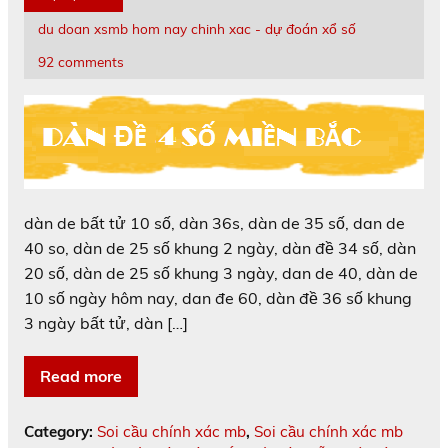
du doan xsmb hom nay chinh xac - dự đoán xổ số
92 comments
dàn de bất tử 10 số, dàn 36s, dàn de 35 số, dan de
40 so, dàn de 25 số khung 2 ngày, dàn đề 34 số, dàn
20 số, dàn de 25 số khung 3 ngày, dan de 40, dàn de
10 số ngày hôm nay, dan đe 60, dàn đề 36 số khung
3 ngày bất tử, dàn […]
Read more
Category:
Soi cầu chính xác mb
,
Soi cầu chính xác mb