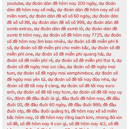
youtube
,
dự đoán dàn đề hôm nay 200 ngày
,
dự đoán
dàn đề hôm nay số mấy
,
dự đoán dàn đề hôm nay xổ số
miền nam
,
dự đoán dàn đề xổ số 60 ngày
,
dự đoán dàn
đề xổ số 88
,
dự đoán dàn đề xổ số 999
,
dự đoán dàn đề
xsmb extras
,
dự đoán dàn đề xsmb lô
,
dự đoán dàn đề
xsmb tt hôm nay
,
dự đoán số đề hôm nay 7725
,
dự đoán
số đề hôm nay âm bao nhiêu
,
dự đoán số đề miễn phí 6
số
,
dự đoán số đề miễn phí cho miền bắc
,
dự đoán số đề
miễn phí one
,
dự đoán số đề miễn phí quang hải
,
dự
đoán số đề miễn phí rẻ
,
dự đoán số đề miễn phí thứ 4
,
dự
đoán số đề ngày mai soi cầu
,
dự đoán số đề ngày mai
tum
,
dự đoán số đề ngày mai xemphimbox
,
dự đoán số
đề ngày mai yên tử
,
dự đoán số đề tối nay đào nha
,
dự
đoán số đề tối nay ê càng
,
dự đoán số đề tối nay euro
anh
,
dự đoán số đề tối nay hcm
,
dự đoán số đề tối nay uy
tín
,
đánh đề đầu đuôi là gì
,
đầu đuôi đề hôm nay
,
đề đầu
đuôi 00
,
đề đầu đuôi 60 ngày
,
đề đầu đuôi 989
,
đề đầu
đuôi otp
,
đề đầu đuôi quảng trị
,
đề hôm nay xổ số miền
bắc hôm nay
,
lô đề hôm nay rồng bạch kim
,
nhang đá xin
số đề
,
số đề hôm nay 4 con gì
,
số đề hôm nay 4/2
,
số đề