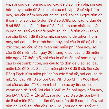
vn
,
soi cau de hom nay
,
soi cầu đề 8 số miễn phí
,
soi cầu
hôm nay chuẩn đề 8 con soi cau mb vip - 8 số vip hôm
nay
,
soi cầu hôm nay chuẩn đề 8 số
,
soi cầu kqxs dàn đề
8 con mb
,
soi cầu lô dàn đề 8 số 8785
,
soi cầu lô dàn đề
8 số 888
,
soi cầu lô dàn đề 8 số chính xác nhất
,
soi cầu
lô dàn đề 8 số xổ số đài phát
,
soi cầu lô dàn đề 8 số xs
,
soi cầu lô dàn đề 8 số xsmb
,
soi cau lo de tphcm hom
nay
,
soi cau lo de xsmb hom nay
,
soi cầu lô đề độ chính
xác cao
,
soi cầu lô đề miền bắc miễn phí hôm nay
,
soi
cầu lô đề miền bắc ngày 20 tháng 7
,
soi cầu lô đề miền
bắc ngày 27 tháng 5
,
soi cầu lô đề miễn phí hôm nay
,
soi
cầu lô đề xsmb r con
,
soi cầu lô tô dàn đề 8 số
,
soi cầu
miền bắc đề 8 số
,
Soi cầu miễn phí 888 đề 8 số
,
Soi cầu
Rồng Bạch Kim miễn phí chính xác 8 số đề
,
soi cau so de
mb
,
Soi cầu VIP 8 số
,
Soi Cầu VIP 8 Số Chính Xác Nhất
,
soi cầu xs dàn đề 8 con mb chính xác uy tín
,
soi cau
xsmb dàn đề 8 số
,
Soi cầu XSMB miễn phí ngày hôm nay
,
Soi DÀN 8 SỐ MIỀN BẮC
,
soi dàn cầu 8 số đề
,
Soi DÀN
de 8 số miền Bắc
,
soi dàn đề
,
soi dàn đề 8 con chuẩn
,
soi
dàn đề 8 số
,
soi dàn đề 8 số 2021
,
soi dàn đề 8 số 287
,