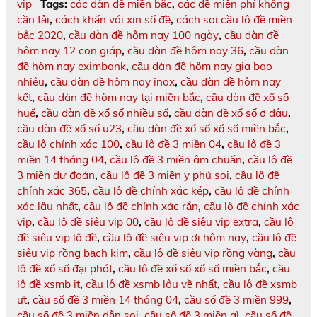
vip
Tags:
các dàn đề miền bắc
,
các đề miễn phí không
cần tải
,
cách khấn vái xin số đề
,
cách soi cầu lô đề miền
bắc 2020
,
cầu dàn đề hôm nay 100 ngày
,
cầu dàn đề
hôm nay 12 con giáp
,
cầu dàn đề hôm nay 36
,
cầu dàn
đề hôm nay eximbank
,
cầu dàn đề hôm nay gia bao
nhiêu
,
cầu dàn đề hôm nay inox
,
cầu dàn đề hôm nay
kết
,
cầu dàn đề hôm nay tại miền bắc
,
cầu dàn đề xổ số
huế
,
cầu dàn đề xổ số nhiều số
,
cầu dàn đề xổ số ơ đâu
,
cầu dàn đề xổ số u23
,
cầu dàn đề xổ số xổ số miền bắc
,
cầu lô chính xác 100
,
cầu lô đề 3 miền 04
,
cầu lô đề 3
miền 14 tháng 04
,
cầu lô đề 3 miền âm chuẩn
,
cầu lô đề
3 miền dự đoán
,
cầu lô đề 3 miền y phú soi
,
cầu lô đề
chính xác 365
,
cầu lô đề chính xác kép
,
cầu lô đề chính
xác lâu nhất
,
cầu lô đề chính xác rắn
,
cầu lô đề chính xác
vip
,
cầu lô đề siêu vip 00
,
cầu lô đề siêu vip extra
,
cầu lô
đề siêu vip lô đề
,
cầu lô đề siêu vip ơi hôm nay
,
cầu lô đề
siêu vip rồng bạch kim
,
cầu lô đề siêu vip rồng vàng
,
cầu
lô đề xổ số đại phát
,
cầu lô đề xổ số xổ số miền bắc
,
cầu
lô đề xsmb it
,
cầu lô đề xsmb lâu về nhất
,
cầu lô đề xsmb
ưt
,
cầu số đề 3 miền 14 tháng 04
,
cầu số đề 3 miền 999
,
cầu số đề 3 miền dẫn soi
,
cầu số đề 3 miền gì
,
cầu số đề