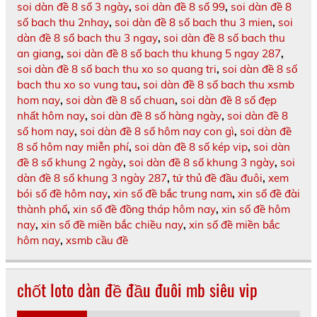
soi dàn đề 8 số 3 ngày
,
soi dàn đề 8 số 99
,
soi dàn đề 8
số bach thu 2nhay
,
soi dàn đề 8 số bach thu 3 mien
,
soi
dàn đề 8 số bach thu 3 ngay
,
soi dàn đề 8 số bach thu
an giang
,
soi dàn đề 8 số bach thu khung 5 ngay 287
,
soi dàn đề 8 số bach thu xo so quang tri
,
soi dàn đề 8 số
bach thu xo so vung tau
,
soi dàn đề 8 số bach thu xsmb
hom nay
,
soi dàn đề 8 số chuan
,
soi dàn đề 8 số đẹp
nhất hôm nay
,
soi dàn đề 8 số hàng ngày
,
soi dàn đề 8
số hom nay
,
soi dàn đề 8 số hôm nay con gì
,
soi dàn đề
8 số hôm nay miễn phí
,
soi dàn đề 8 số kép vip
,
soi dàn
đề 8 số khung 2 ngày
,
soi dàn đề 8 số khung 3 ngày
,
soi
dàn đề 8 số khung 3 ngày 287
,
tứ thủ đề đầu đuôi
,
xem
bói số đề hôm nay
,
xin số đề bắc trung nam
,
xin số đề đài
thành phố
,
xin số đề đồng tháp hôm nay
,
xin số đề hôm
nay
,
xin số đề miền bắc chiều nay
,
xin số đề miền bắc
hôm nay
,
xsmb cầu đề
chốt loto dàn đề đầu đuôi mb siêu vip