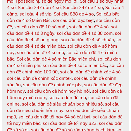
mai i passaic nj
,
số đề ngày mai ơi
,
Soi cầu 1 số duy nhất
4 số
,
Soi cầu 247 dàn 4 số
,
Soi cầu 247 de 4 so
,
Soi cầu 4
càng
,
soi câu 4 số vip
,
Soi cầu 888 de 4 so
,
Soi cầu bắt
dàn đề 4 số Miền Bắc
,
soi cầu dàn đặc biệt
,
soi cầu dàn
đề
,
soi cầu dàn đề 10 số nuôi
,
soi cầu dàn đề 4 số
,
soi
cầu dàn đề 4 số 3 ngày
,
soi cầu dàn đề 4 số 88 com
,
soi
cầu dàn đề 4 số an giang
,
soi cầu dàn đề 4 số chuẩn
,
soi
cầu dàn đề 4 số de miền bắc
,
soi cầu dàn đề 4 số hôm
nay
,
soi cầu dàn đề 4 số mb
,
soi cầu dàn đề 4 số miền
bắc
,
Soi cầu dàn đề 4 số miền Bắc miễn phí
,
soi cầu dàn
đề 4 số miễn phí
,
soi cầu dàn đề 4 số tô miền bắc
,
soi cầu
dàn đề chính xác 100 00
,
soi cầu dàn đề chính xác 4 số
,
soi cầu dàn đề chính xác amtek
,
soi cầu dàn đề chính
xác ăn
,
soi cầu dàn đề chính xác ptv
,
soi cầu dàn đề đẹp
hôm nay
,
soi cầu dàn đề hôm nay hà nội
,
soi cầu dàn đề
hôm nay miền nam
,
soi cầu dàn đề mb
,
soi cầu dàn đề
online
,
soi cầu dàn đề siêu chuẩn bao nhiêu số
,
soi cầu
dàn đề siêu chuẩn hôm nay
,
soi cầu dàn đề siêu chuẩn
mp3
,
soi cầu dàn đề tối nay 64 số bất bại
,
soi cầu dàn đề
tối nay miền bắc
,
soi cầu dàn đề tối nay u23
,
soi cầu dàn
đề xổ số gì
,
soi cầu dàn đề xổ số rồng vàng bạch kim
,
soi