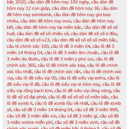
bắc 2020
,
cầu dàn đề hôm nay 100 ngày
,
cầu dàn đề
hôm nay 12 con giáp
,
cầu dàn đề hôm nay 36
,
cầu dàn
đề hôm nay eximbank
,
cầu dàn đề hôm nay gia bao
nhiêu
,
cầu dàn đề hôm nay inox
,
cầu dàn đề hôm nay
kết
,
cầu dàn đề hôm nay tại miền bắc
,
cầu dàn đề xổ số
huế
,
cầu dàn đề xổ số nhiều số
,
cầu dàn đề xổ số ơ đâu
,
cầu dàn đề xổ số u23
,
cầu dàn đề xổ số xổ số miền bắc
,
cầu lô chính xác 100
,
cầu lô đề 3 miền 04
,
cầu lô đề 3
miền 14 tháng 04
,
cầu lô đề 3 miền âm chuẩn
,
cầu lô đề
3 miền dự đoán
,
cầu lô đề 3 miền y phú soi
,
cầu lô đề
chính xác 365
,
cầu lô đề chính xác kép
,
cầu lô đề chính
xác lâu nhất
,
cầu lô đề chính xác rắn
,
cầu lô đề chính xác
vip
,
cầu lô đề siêu vip 00
,
cầu lô đề siêu vip extra
,
cầu lô
đề siêu vip lô đề
,
cầu lô đề siêu vip ơi hôm nay
,
cầu lô đề
siêu vip rồng bạch kim
,
cầu lô đề siêu vip rồng vàng
,
cầu
lô đề xổ số đại phát
,
cầu lô đề xổ số xổ số miền bắc
,
cầu
lô đề xsmb it
,
cầu lô đề xsmb lâu về nhất
,
cầu lô đề xsmb
ưt
,
cầu số đề 3 miền 14 tháng 04
,
cầu số đề 3 miền 999
,
cầu số đề 3 miền dẫn soi
,
cầu số đề 3 miền gì
,
cầu số đề
3 miền online miễn phí
,
cầu số đề 3 miền vinh
,
cầu số đề
chính xác xsmb
,
cầu số đề miền bắc â tháng 5
,
cầu số đề