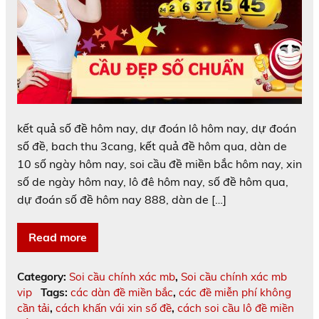
kết quả số đề hôm nay, dự đoán lô hôm nay, dự đoán
số đề, bach thu 3cang, kết quả đề hôm qua, dàn de
10 số ngày hôm nay, soi cầu đề miền bắc hôm nay, xin
số de ngày hôm nay, lô đê hôm nay, số đề hôm qua,
dự đoán số đề hôm nay 888, dàn de […]
Read more
Category:
Soi cầu chính xác mb
,
Soi cầu chính xác mb
vip
Tags:
các dàn đề miền bắc
,
các đề miễn phí không
cần tải
,
cách khấn vái xin số đề
,
cách soi cầu lô đề miền