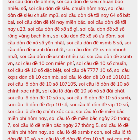
soi cầu dàn đề online
,
soi cầu dàn đề siêu chuẩn bao
nhiêu số
,
soi cầu dàn đề siêu chuẩn hôm nay
,
soi cầu
dàn đề siêu chuẩn mp3
,
soi cầu dàn đề tối nay 64 số bất
bại
,
soi cầu dàn đề tối nay miền bắc
,
soi cầu dàn đề tối
nay u23
,
soi cầu dàn đề xổ số gì
,
soi cầu dàn đề xổ số
rồng vàng bạch kim
,
soi cầu dàn đề xổ số ưu đàm
,
soi
cầu dàn đề xổ số yên nhật
,
soi cầu dàn đề xsmb 8 số
,
soi
cầu dàn đề xsmb lâu nhất
,
soi cầu dàn đề xsmb nhanh
nhất
,
soi cầu dàn đề xsmb nhiều số
,
soi cầu dàn đề xsmb
vn
,
soi cầu đề 10 con miễn phí
,
soi cầu đề 10 số chuẩn
,
soi cầu đề 10 số đặc biệt
,
soi cầu đề 7777 10 số
,
soi cầu
kqxs dàn đề 10 con mb
,
soi cầu lô dàn đề 10 số 101010
,
soi cầu lô dàn đề 10 số 107105
,
soi cầu lô dàn đề 10 số
chính xác nhất
,
soi cầu lô dàn đề 10 số xổ số đài phát
,
soi cầu lô dàn đề 10 số xs
,
soi cầu lô dàn đề 10 số xsmb
,
soi cầu lô dàn đề đẹp 10 số
,
soi cầu lô dàn đề vip 10 số
,
soi cầu lô đề độ chính xác cao
,
soi cầu lô đề miền bắc
miễn phí hôm nay
,
soi cầu lô đề miền bắc ngày 20 tháng
7
,
soi cầu lô đề miền bắc ngày 27 tháng 5
,
soi cầu lô đề
miễn phí hôm nay
,
soi cầu lô đề xsmb r con
,
soi cầu lô tô
dàn đề 10 số
,
soi cầu lô về dàn đề đẹp 10 số
,
soi cau mb