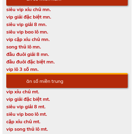
siêu vip xỉu chủ mn.
vip giải đặc biệt mn.
siêu vip giải 8 mn.
siêu vip bao lô mn.
vip cặp xỉu chủ mn.
song thủ lô mn.
đầu đuôi giải 8 mn.
đầu đuôi đặc biệt mn.
vip lô 3 số mn.
ăn số miền trung
vip xỉu chủ mt.
vip giải đặc biệt mt.
siêu vip giải 8 mt.
siêu vip bao lô mt.
cặp xỉu chủ mt.
vip song thủ lô mt.