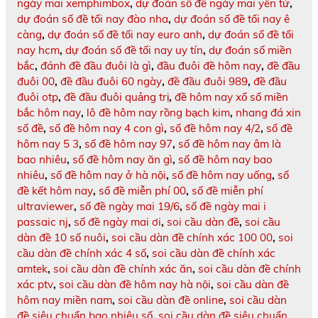
ngày mai xemphimbox
,
dự đoán số đề ngày mai yên tử
,
dự đoán số đề tối nay đào nha
,
dự đoán số đề tối nay ê
càng
,
dự đoán số đề tối nay euro anh
,
dự đoán số đề tối
nay hcm
,
dự đoán số đề tối nay uy tín
,
dự đoán số miền
bắc
,
đánh đề đầu đuôi là gì
,
đầu đuôi đề hôm nay
,
đề đầu
đuôi 00
,
đề đầu đuôi 60 ngày
,
đề đầu đuôi 989
,
đề đầu
đuôi otp
,
đề đầu đuôi quảng trị
,
đề hôm nay xổ số miền
bắc hôm nay
,
lô đề hôm nay rồng bạch kim
,
nhang đá xin
số đề
,
số đề hôm nay 4 con gì
,
số đề hôm nay 4/2
,
số đề
hôm nay 5 3
,
số đề hôm nay 97
,
số đề hôm nay âm là
bao nhiêu
,
số đề hôm nay ăn gì
,
số đề hôm nay bao
nhiêu
,
số đề hôm nay ở hà nội
,
số đề hôm nay uống
,
số
đề kết hôm nay
,
số đề miễn phí 00
,
số đề miễn phí
ultraviewer
,
số đề ngày mai 19/6
,
số đề ngày mai i
passaic nj
,
số đề ngày mai ơi
,
soi cầu dàn đề
,
soi cầu
dàn đề 10 số nuôi
,
soi cầu dàn đề chính xác 100 00
,
soi
cầu dàn đề chính xác 4 số
,
soi cầu dàn đề chính xác
amtek
,
soi cầu dàn đề chính xác ăn
,
soi cầu dàn đề chính
xác ptv
,
soi cầu dàn đề hôm nay hà nội
,
soi cầu dàn đề
hôm nay miền nam
,
soi cầu dàn đề online
,
soi cầu dàn
đề siêu chuẩn bao nhiêu số
,
soi cầu dàn đề siêu chuẩn