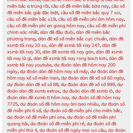
miền bắc a trúng rồi
,
cầu số đề miền bắc bữa nay
,
cầu số
đề miền bắc giải đặc biệt
,
cầu số đề miền bắc quý 7 soi
,
cầu số đề miền bắc u19
,
cầu số đề miễn phí âm hôm nay
,
cầu số đề miễn phí an giang hôm nay
,
cầu số đề miễn phí
chính xác nhất
,
dàn đề đầu đuôi
,
dàn đề miền bắc
phương trang
,
dàn đề xổ số miền bắc cực chuẩn
,
dàn đề
xsmb tối nay 20 so
,
dàn đề xsmb tối nay 247
,
dàn đề
xsmb tối nay 30
,
dàn đề xsmb tối nay gan
,
dàn đề xsmb
tối nay là gì
,
dàn đề xsmb tối nay rong bach kim
,
dàn đề
xsmb tối nay youtube
,
dự đoán dàn đề hôm nay 200
ngày
,
dự đoán dàn đề hôm nay số mấy
,
dự đoán dàn đề
hôm nay xổ số miền nam
,
dự đoán dàn đề xổ số 60 ngày
,
dự đoán dàn đề xổ số 88
,
dự đoán dàn đề xổ số 999
,
dự
đoán dàn đề xsmb extras
,
dự đoán dàn đề xsmb lô
,
dự
đoán dàn đề xsmb tt hôm nay
,
dự đoán số đề hôm nay
7725
,
dự đoán số đề hôm nay âm bao nhiêu
,
dự đoán số
đề miễn phí 6 số
,
dự đoán số đề miễn phí cho miền bắc
,
dự đoán số đề miễn phí one
,
dự đoán số đề miễn phí
quang hải
,
dự đoán số đề miễn phí rẻ
,
dự đoán số đề
miễn phí thứ 4
,
dự đoán số đề ngày mai soi cầu
,
dự đoán