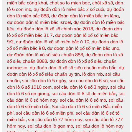
miền bắc công khai
,
chot so lo mien bac
,
chốt xổ số
,
dàn
lô 6 con mb
,
dự đoán dàn lô miền bắc 2 số cuối
,
dự đoán
dàn lô miền bắc 888
,
dự đoán dàn lô miền bắc im lặng
,
dự đoán dàn lô miền bắc israel
,
dự đoán dàn lô miền bắc
liêu
,
dự đoán dàn lô xổ số chính xác 2018
,
dự đoán dàn
lô xổ số miền bắc 31 7
,
dự đoán dàn lô xổ số miền bắc
9/2
,
dự đoán dàn lô xổ số miền bắc ă 10
,
dự đoán dàn lô
xổ số miền bắc ê 8
,
dự đoán dàn lô xổ số miền bắc uno
,
dự đoán dàn lô xổ số siêu chuẩn 888
,
dự đoán dàn lô xổ
số siêu chuẩn 8888
,
dự đoán dàn lô xổ số siêu chuẩn
indonesia
,
dự đoán dàn lô xổ số siêu chuẩn miền bắc
,
dự
đoán dàn lô xổ số siêu chuẩn uy tín
,
lô dàn mb
,
soi cầu
chuẩn
,
soi cầu dàn lô 5 ngày
,
soi cau dàn lô 6 số
,
soi cầu
dàn lô 6 số 1010 com
,
soi cầu dàn lô 6 số 3 ngày
,
soi cầu
dàn lô 6 số an giang
,
soi cầu dàn lô 6 số de miền bắc
,
soi
cầu dàn lô 6 số hôm nay
,
soi cầu dàn lô 6 số mb
,
soi cầu
dàn lô 6 số miền bắc
,
Soi cầu dàn lô 6 số miền Bắc miễn
phí
,
soi cầu dàn lô 6 số miễn phí
,
soi cầu dàn lô 6 số tô
miền bắc
,
soi cầu dàn lô 77 hôm nay
,
soi cầu dàn lô 777
hôm nay
,
soi cầu dàn lô gan mb
,
soi cầu dàn lô hôm nay