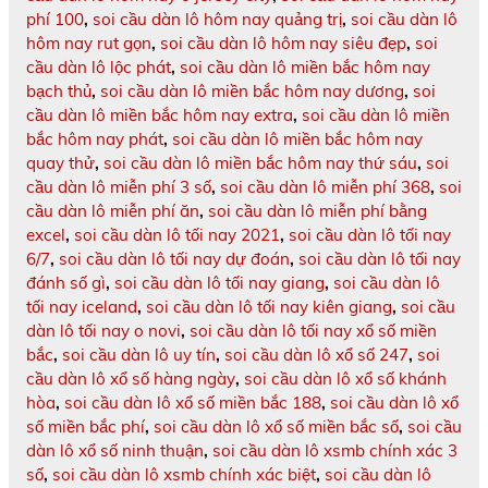
phí 100
,
soi cầu dàn lô hôm nay quảng trị
,
soi cầu dàn lô
hôm nay rut gọn
,
soi cầu dàn lô hôm nay siêu đẹp
,
soi
cầu dàn lô lộc phát
,
soi cầu dàn lô miền bắc hôm nay
bạch thủ
,
soi cầu dàn lô miền bắc hôm nay dương
,
soi
cầu dàn lô miền bắc hôm nay extra
,
soi cầu dàn lô miền
bắc hôm nay phát
,
soi cầu dàn lô miền bắc hôm nay
quay thử
,
soi cầu dàn lô miền bắc hôm nay thứ sáu
,
soi
cầu dàn lô miễn phí 3 số
,
soi cầu dàn lô miễn phí 368
,
soi
cầu dàn lô miễn phí ăn
,
soi cầu dàn lô miễn phí bằng
excel
,
soi cầu dàn lô tối nay 2021
,
soi cầu dàn lô tối nay
6/7
,
soi cầu dàn lô tối nay dự đoán
,
soi cầu dàn lô tối nay
đánh số gì
,
soi cầu dàn lô tối nay giang
,
soi cầu dàn lô
tối nay iceland
,
soi cầu dàn lô tối nay kiên giang
,
soi cầu
dàn lô tối nay o novi
,
soi cầu dàn lô tối nay xổ số miền
bắc
,
soi cầu dàn lô uy tín
,
soi cầu dàn lô xổ số 247
,
soi
cầu dàn lô xổ số hàng ngày
,
soi cầu dàn lô xổ số khánh
hòa
,
soi cầu dàn lô xổ số miền bắc 188
,
soi cầu dàn lô xổ
số miền bắc phí
,
soi cầu dàn lô xổ số miền bắc số
,
soi cầu
dàn lô xổ số ninh thuận
,
soi cầu dàn lô xsmb chính xác 3
số
,
soi cầu dàn lô xsmb chính xác biệt
,
soi cầu dàn lô