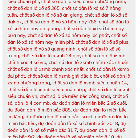
siêu chuẩn phí
,
chốt số dàn lô siêu chuẩn phương nam
,
chốt số dàn lô xổ số 365
,
chốt số dàn lô xổ số 7 hàng
tuần
,
chốt số dàn lô xổ số ăn giang
,
chốt số dàn lô xổ số
daklak
,
chốt số dàn lô xổ số hôm nay 786
,
chốt số dàn lô
xổ số hôm nay an giang
,
chốt số dàn lô xổ số hôm nay
bữa nay
,
chốt số dàn lô xổ số hôm nay lộc phát
,
chốt số
dàn lô xổ số hôm nay miễn phí
,
chốt số dàn lô xổ số plus
,
chốt số dàn lô xổ số quảng ninh
,
chốt số dàn lô xổ số
trung
,
chốt số dàn lô xsmb 24 giờ
,
chốt số dàn lô xsmb
chính xác 4 số vip
,
chốt số dàn lô xsmb chính xác chuẩn
,
chốt số dàn lô xsmb chính xác nhất
,
chốt số dàn lô xsmb
đại phát
,
chốt số dàn lô xsmb giải đặc biệt
,
chốt số dàn lô
xsmb phương trang
,
chốt số dàn lô xsmb siêu chuẩn 14
,
chốt số dàn lô xsmb siêu chuẩn ướp
,
chốt số dàn lô xsmb
siêu chuẩn vn
,
chốt số lô đề miền bắc công khai
,
chốt xổ
số
,
dàn lô 4 con mb
,
dự đoán dàn lô miền bắc 2 số cuối
,
dự đoán dàn lô miền bắc 888
,
dự đoán dàn lô miền bắc
im lặng
,
dự đoán dàn lô miền bắc israel
,
dự đoán dàn lô
miền bắc liêu
,
dự đoán dàn lô xổ số chính xác 2018
,
dự
đoán dàn lô xổ số miền bắc 31 7
,
dự đoán dàn lô xổ số
miền bắc 9/2
,
dự đoán dàn lô xổ số miền bắc ă 10
,
dự