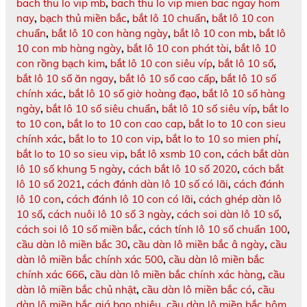
bach thu lo vip mb
,
bach thu lo vip mien bac ngay hom
nay
,
bạch thủ miền bắc
,
bắt lô 10 chuẩn
,
bắt lô 10 con
chuẩn
,
bắt lô 10 con hàng ngày
,
bắt lô 10 con mb
,
bắt lô
10 con mb hàng ngày
,
bắt lô 10 con phát tài
,
bắt lô 10
con rồng bạch kim
,
bắt lô 10 con siêu víp
,
bắt lô 10 số
,
bắt lô 10 số ăn ngay
,
bắt lô 10 số cao cấp
,
bắt lô 10 số
chính xác
,
bắt lô 10 số giờ hoàng đạo
,
bắt lô 10 số hàng
ngày
,
bắt lô 10 số siêu chuẩn
,
bắt lô 10 số siêu víp
,
bắt lo
to 10 con
,
bắt lo to 10 con cao cap
,
bắt lo to 10 con sieu
chính xác
,
bắt lo to 10 con vip
,
bắt lo to 10 so mien phí
,
bắt lo to 10 so sieu vip
,
bắt lô xsmb 10 con
,
cách bắt dàn
lô 10 số khung 5 ngày
,
cách bắt lô 10 số 2020
,
cách bắt
lô 10 số 2021
,
cách đánh dàn lô 10 số có lãi
,
cách đánh
lô 10 con
,
cách đánh lô 10 con có lãi
,
cách ghép dàn lô
10 số
,
cách nuôi lô 10 số 3 ngày
,
cách soi dàn lô 10 số
,
cách soi lô 10 số miền bắc
,
cách tính lô 10 số chuẩn 100
,
cầu dàn lô miền bắc 30
,
cầu dàn lô miền bắc â ngày
,
cầu
dàn lô miền bắc chính xác 500
,
cầu dàn lô miền bắc
chính xác 666
,
cầu dàn lô miền bắc chính xác hàng
,
cầu
dàn lô miền bắc chủ nhật
,
cầu dàn lô miền bắc có
,
cầu
dàn lô miền bắc giá bao nhiêu
,
cầu dàn lô miền bắc hôm