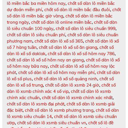
lô miền bắc ba miền hôm nay
,
chốt số dàn lô miền bắc
dự đoán miễn phí
,
chốt số dàn lô miền bắc đầu đuôi
,
chốt
số dàn lô miền bắc giờ vàng
,
chốt số dàn lô miền bắc
trong ngày
,
chốt số dàn lô online miền bắc
,
chốt số dàn
lô siêu chuẩn 100 ngày
,
chốt số dàn lô siêu chuẩn 999
,
chốt số dàn lô siêu chuẩn phí
,
chốt số dàn lô siêu chuẩn
phương nam
,
chốt số dàn lô xổ số 365
,
chốt số dàn lô xổ
số 7 hàng tuần
,
chốt số dàn lô xổ số ăn giang
,
chốt số
dàn lô xổ số daklak
,
chốt số dàn lô xổ số hôm nay 786
,
chốt số dàn lô xổ số hôm nay an giang
,
chốt số dàn lô xổ
số hôm nay bữa nay
,
chốt số dàn lô xổ số hôm nay lộc
phát
,
chốt số dàn lô xổ số hôm nay miễn phí
,
chốt số dàn
lô xổ số plus
,
chốt số dàn lô xổ số quảng ninh
,
chốt số
dàn lô xổ số trung
,
chốt số dàn lô xsmb 24 giờ
,
chốt số
dàn lô xsmb chính xác 4 số vip
,
chốt số dàn lô xsmb
chính xác chuẩn
,
chốt số dàn lô xsmb chính xác nhất
,
chốt số dàn lô xsmb đại phát
,
chốt số dàn lô xsmb giải
đặc biệt
,
chốt số dàn lô xsmb phương trang
,
chốt số dàn
lô xsmb siêu chuẩn 14
,
chốt số dàn lô xsmb siêu chuẩn
ướp
,
chốt số dàn lô xsmb siêu chuẩn vn
,
chốt số lô đề