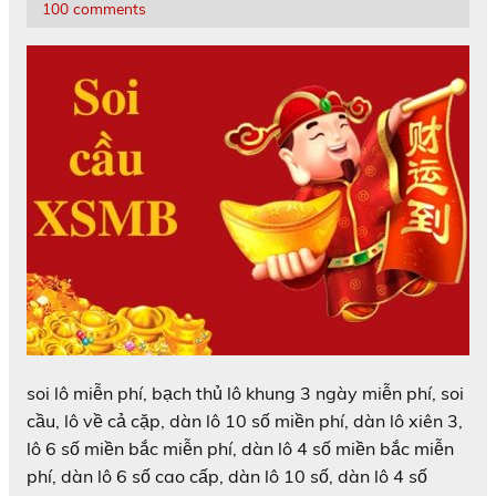
100 comments
soi lô miễn phí, bạch thủ lô khung 3 ngày miễn phí, soi
cầu, lô về cả cặp, dàn lô 10 số miền phí, dàn lô xiên 3,
lô 6 số miền bắc miễn phí, dàn lô 4 số miền bắc miễn
phí, dàn lô 6 số cao cấp, dàn lô 10 số, dàn lô 4 số