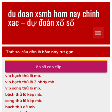
Skip
to
du doan xsmb hom nay chinh
content
xac – dự đoán xổ số
du doan xsmb hom nay chinh xac – dự đoán xổ số
Thẻ:
soi cầu dàn lô hôm nay rut gọn
ăn số cao cấp
vip bạch thủ lô mb.
vip bạch thủ lô 2 nháy mb.
vip song thủ lô mb.
bạch thủ lô kép mb.
song thủ lô kép mb.
bạch thủ đề mb.