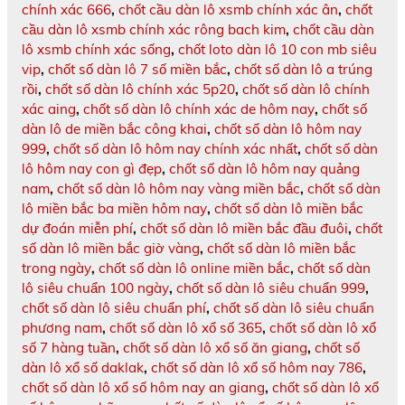
chính xác 666
,
chốt cầu dàn lô xsmb chính xác ân
,
chốt
cầu dàn lô xsmb chính xác rông bach kim
,
chốt cầu dàn
lô xsmb chính xác sống
,
chốt loto dàn lô 10 con mb siêu
vip
,
chốt số dàn lô 7 số miền bắc
,
chốt số dàn lô a trúng
rồi
,
chốt số dàn lô chính xác 5p20
,
chốt số dàn lô chính
xác aing
,
chốt số dàn lô chính xác de hôm nay
,
chốt số
dàn lô de miền bắc công khai
,
chốt số dàn lô hôm nay
999
,
chốt số dàn lô hôm nay chính xác nhất
,
chốt số dàn
lô hôm nay con gì đẹp
,
chốt số dàn lô hôm nay quảng
nam
,
chốt số dàn lô hôm nay vàng miền bắc
,
chốt số dàn
lô miền bắc ba miền hôm nay
,
chốt số dàn lô miền bắc
dự đoán miễn phí
,
chốt số dàn lô miền bắc đầu đuôi
,
chốt
số dàn lô miền bắc giờ vàng
,
chốt số dàn lô miền bắc
trong ngày
,
chốt số dàn lô online miền bắc
,
chốt số dàn
lô siêu chuẩn 100 ngày
,
chốt số dàn lô siêu chuẩn 999
,
chốt số dàn lô siêu chuẩn phí
,
chốt số dàn lô siêu chuẩn
phương nam
,
chốt số dàn lô xổ số 365
,
chốt số dàn lô xổ
số 7 hàng tuần
,
chốt số dàn lô xổ số ăn giang
,
chốt số
dàn lô xổ số daklak
,
chốt số dàn lô xổ số hôm nay 786
,
chốt số dàn lô xổ số hôm nay an giang
,
chốt số dàn lô xổ