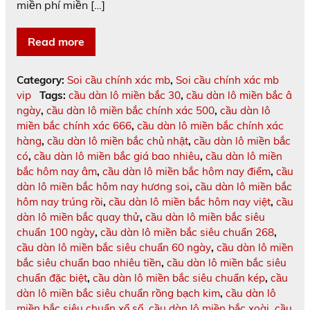
miền phí miền […]
Read more
Category:
Soi cầu chính xác mb
,
Soi cầu chính xác mb
vip
Tags:
cầu dàn lô miền bắc 30
,
cầu dàn lô miền bắc â
ngày
,
cầu dàn lô miền bắc chính xác 500
,
cầu dàn lô
miền bắc chính xác 666
,
cầu dàn lô miền bắc chính xác
hàng
,
cầu dàn lô miền bắc chủ nhật
,
cầu dàn lô miền bắc
có
,
cầu dàn lô miền bắc giá bao nhiêu
,
cầu dàn lô miền
bắc hôm nay âm
,
cầu dàn lô miền bắc hôm nay điểm
,
cầu
dàn lô miền bắc hôm nay hương soi
,
cầu dàn lô miền bắc
hôm nay trúng rồi
,
cầu dàn lô miền bắc hôm nay việt
,
cầu
dàn lô miền bắc quay thử
,
cầu dàn lô miền bắc siêu
chuẩn 100 ngày
,
cầu dàn lô miền bắc siêu chuẩn 268
,
cầu dàn lô miền bắc siêu chuẩn 60 ngày
,
cầu dàn lô miền
bắc siêu chuẩn bao nhiêu tiền
,
cầu dàn lô miền bắc siêu
chuẩn đặc biệt
,
cầu dàn lô miền bắc siêu chuẩn kép
,
cầu
dàn lô miền bắc siêu chuẩn rồng bạch kim
,
cầu dàn lô
miền bắc siêu chuẩn xổ số
,
cầu dàn lô miền bắc xoài
,
cầu