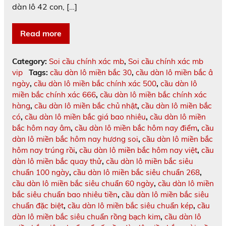
dàn lô 42 con, […]
Read more
Category:
Soi cầu chính xác mb
,
Soi cầu chính xác mb
vip
Tags:
cầu dàn lô miền bắc 30
,
cầu dàn lô miền bắc â
ngày
,
cầu dàn lô miền bắc chính xác 500
,
cầu dàn lô
miền bắc chính xác 666
,
cầu dàn lô miền bắc chính xác
hàng
,
cầu dàn lô miền bắc chủ nhật
,
cầu dàn lô miền bắc
có
,
cầu dàn lô miền bắc giá bao nhiêu
,
cầu dàn lô miền
bắc hôm nay âm
,
cầu dàn lô miền bắc hôm nay điểm
,
cầu
dàn lô miền bắc hôm nay hương soi
,
cầu dàn lô miền bắc
hôm nay trúng rồi
,
cầu dàn lô miền bắc hôm nay việt
,
cầu
dàn lô miền bắc quay thử
,
cầu dàn lô miền bắc siêu
chuẩn 100 ngày
,
cầu dàn lô miền bắc siêu chuẩn 268
,
cầu dàn lô miền bắc siêu chuẩn 60 ngày
,
cầu dàn lô miền
bắc siêu chuẩn bao nhiêu tiền
,
cầu dàn lô miền bắc siêu
chuẩn đặc biệt
,
cầu dàn lô miền bắc siêu chuẩn kép
,
cầu
dàn lô miền bắc siêu chuẩn rồng bạch kim
,
cầu dàn lô