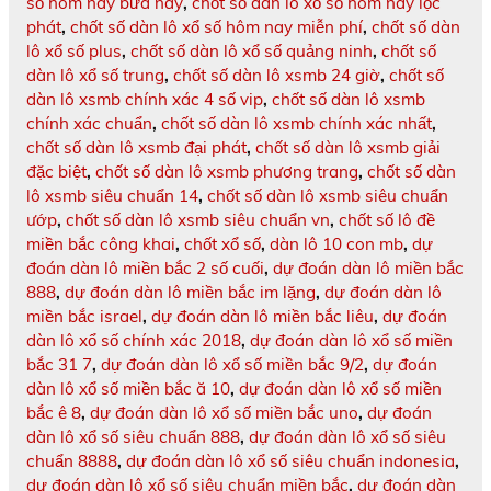
số hôm nay bữa nay
,
chốt số dàn lô xổ số hôm nay lộc
phát
,
chốt số dàn lô xổ số hôm nay miễn phí
,
chốt số dàn
lô xổ số plus
,
chốt số dàn lô xổ số quảng ninh
,
chốt số
dàn lô xổ số trung
,
chốt số dàn lô xsmb 24 giờ
,
chốt số
dàn lô xsmb chính xác 4 số vip
,
chốt số dàn lô xsmb
chính xác chuẩn
,
chốt số dàn lô xsmb chính xác nhất
,
chốt số dàn lô xsmb đại phát
,
chốt số dàn lô xsmb giải
đặc biệt
,
chốt số dàn lô xsmb phương trang
,
chốt số dàn
lô xsmb siêu chuẩn 14
,
chốt số dàn lô xsmb siêu chuẩn
ướp
,
chốt số dàn lô xsmb siêu chuẩn vn
,
chốt số lô đề
miền bắc công khai
,
chốt xổ số
,
dàn lô 10 con mb
,
dự
đoán dàn lô miền bắc 2 số cuối
,
dự đoán dàn lô miền bắc
888
,
dự đoán dàn lô miền bắc im lặng
,
dự đoán dàn lô
miền bắc israel
,
dự đoán dàn lô miền bắc liêu
,
dự đoán
dàn lô xổ số chính xác 2018
,
dự đoán dàn lô xổ số miền
bắc 31 7
,
dự đoán dàn lô xổ số miền bắc 9/2
,
dự đoán
dàn lô xổ số miền bắc ă 10
,
dự đoán dàn lô xổ số miền
bắc ê 8
,
dự đoán dàn lô xổ số miền bắc uno
,
dự đoán
dàn lô xổ số siêu chuẩn 888
,
dự đoán dàn lô xổ số siêu
chuẩn 8888
,
dự đoán dàn lô xổ số siêu chuẩn indonesia
,
dự đoán dàn lô xổ số siêu chuẩn miền bắc
,
dự đoán dàn