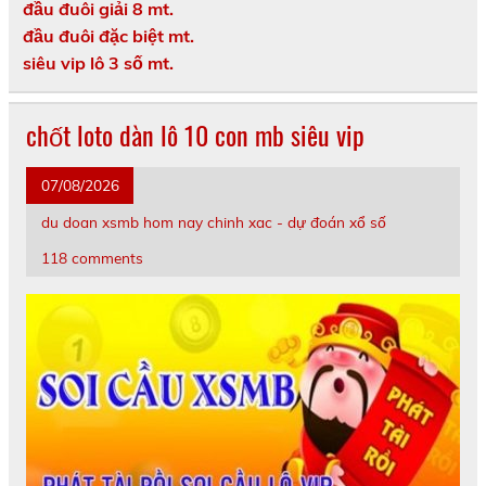
đầu đuôi giải 8 mt.
đầu đuôi đặc biệt mt.
siêu vip lô 3 số mt.
chốt loto dàn lô 10 con mb siêu vip
07/08/2026
du doan xsmb hom nay chinh xac - dự đoán xổ số
118 comments