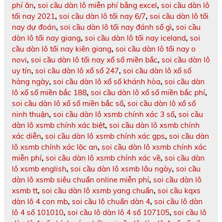
phí ăn
,
soi cầu dàn lô miễn phí bằng excel
,
soi cầu dàn lô
tối nay 2021
,
soi cầu dàn lô tối nay 6/7
,
soi cầu dàn lô tối
nay dự đoán
,
soi cầu dàn lô tối nay đánh số gì
,
soi cầu
dàn lô tối nay giang
,
soi cầu dàn lô tối nay iceland
,
soi
cầu dàn lô tối nay kiên giang
,
soi cầu dàn lô tối nay o
novi
,
soi cầu dàn lô tối nay xổ số miền bắc
,
soi cầu dàn lô
uy tín
,
soi cầu dàn lô xổ số 247
,
soi cầu dàn lô xổ số
hàng ngày
,
soi cầu dàn lô xổ số khánh hòa
,
soi cầu dàn
lô xổ số miền bắc 188
,
soi cầu dàn lô xổ số miền bắc phí
,
soi cầu dàn lô xổ số miền bắc số
,
soi cầu dàn lô xổ số
ninh thuận
,
soi cầu dàn lô xsmb chính xác 3 số
,
soi cầu
dàn lô xsmb chính xác biệt
,
soi cầu dàn lô xsmb chính
xác diễn
,
soi cầu dàn lô xsmb chính xác gps
,
soi cầu dàn
lô xsmb chính xác lộc an
,
soi cầu dàn lô xsmb chính xác
miễn phí
,
soi cầu dàn lô xsmb chính xác về
,
soi cầu dàn
lô xsmb english
,
soi cầu dàn lô xsmb lâu ngày
,
soi cầu
dàn lô xsmb siêu chuẩn online miễn phí
,
soi cầu dàn lô
xsmb tt
,
soi cầu dàn lô xsmb yang chuẩn
,
soi cầu kqxs
dàn lô 4 con mb
,
soi cầu lô chuẩn dàn 4
,
soi cầu lô dàn
lô 4 số 101010
,
soi cầu lô dàn lô 4 số 107105
,
soi cầu lô