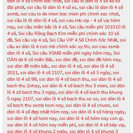
dàn lô 4 số chính xác nhất
,
soi cầu lô dàn lô 4 số xổ số
đài phát
,
soi cầu lô dàn lô 4 số xs
,
soi cầu lô dàn lô 4 số
xsmb
,
soi cau lo de mien bac mien phi chinh xac nhat
,
soi cầu lô tô dàn lô 4 số
,
soi cau mb vip - 4 số vip hôm
nay
,
soi cầu miền bắc lô 4 số
,
Soi cầu miễn phí 101010 lô
4 số
,
Soi cầu Rồng Bạch Kim miễn phí chính xác 10 số
đề
,
Soi cầu vip 4 số
,
Soi Cầu VIP 4 Số Chính Xác Nhất
,
soi
cầu xs dàn lô 4 con mb chính xác uy tín
,
soi cau xsmb
dàn lô 4 số
,
Soi cầu XSMB miễn phí ngày hôm nay
,
Soi
DÀN de 6 số miền Bắc
,
soi dàn đề
,
soi dàn đề hôm nay
,
soi dàn đề miền bắc
,
soi dàn lô 4 số
,
soi dàn lô 4 số
2021
,
soi dàn lô 4 số 2107
,
soi dàn lô 4 số 3 ngày
,
soi
dàn lô 4 số 99
,
soi dàn lô 4 số bach thu
,
soi dàn lô 4 số
bach thu 2nhay
,
soi dàn lô 4 số bach thu 3 mien
,
soi dàn
lô 4 số bach thu 3 ngay
,
soi dàn lô 4 số bach thu khung
5 ngay 2107
,
soi dàn lô 4 số bach thu xo so
,
soi dàn lô 4
số bach thu xsmb hom nay
,
soi dàn lô 4 số chuan
,
soi
dàn lô 4 số đẹp nhất hôm nay
,
soi dàn lô 4 số hàng ngày
,
soi dàn lô 4 số hom nay
,
soi dàn lô 4 số hôm nay con gì
,
soi dàn lô 4 số hôm nay miễn phí
,
soi dàn lô 4 số kép vip
,
soi dàn lô 4 số khung 2 ngày
,
soi dàn lô 4 số khung 3