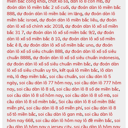
miền bắc công khai
,
chốt xổ số
,
dàn lô 8 con mb
,
dự
đoán dàn lô miền bắc 2 số cuối
,
dự đoán dàn lô miền bắc
888
,
dự đoán dàn lô miền bắc im lặng
,
dự đoán dàn lô
miền bắc israel
,
dự đoán dàn lô miền bắc liêu
,
dự đoán
dàn lô xổ số chính xác 2018
,
dự đoán dàn lô xổ số miền
bắc 31 7
,
dự đoán dàn lô xổ số miền bắc 9/2
,
dự đoán
dàn lô xổ số miền bắc ă 10
,
dự đoán dàn lô xổ số miền
bắc ê 8
,
dự đoán dàn lô xổ số miền bắc uno
,
dự đoán
dàn lô xổ số siêu chuẩn 888
,
dự đoán dàn lô xổ số siêu
chuẩn 8888
,
dự đoán dàn lô xổ số siêu chuẩn indonesia
,
dự đoán dàn lô xổ số siêu chuẩn miền bắc
,
dự đoán dàn
lô xổ số siêu chuẩn uy tín
,
kết quả lô miền bắc
,
lô dàn
mb
,
lô đẹp miền bắc
,
soi cầu chuẩn
,
soi cầu dàn lô 5
ngày
,
soi cầu dàn lô 77 hôm nay
,
soi cầu dàn lô 777 hôm
nay
,
soi cầu dàn lô 8 số
,
soi cầu dàn lô 8 số de miền bắc
,
soi cầu dàn lô 8 số hôm nay
,
soi cầu dàn lô 8 số mb
,
soi
cầu dàn lô 8 số miền bắc
,
Soi cầu dàn lô 8 số miền Bắc
miễn phí
,
soi cầu dàn lô 8 số miễn phí
,
soi cầu dàn lô 8
số tô miền bắc
,
soi cầu dàn lô gan mb
,
soi cầu dàn lô
hôm nay 668
,
soi cầu dàn lô hôm nay lô đề miền bắc
,
soi
cầu dàn lô hôm nay o jersey city
,
soi cầu dàn lô hôm nay