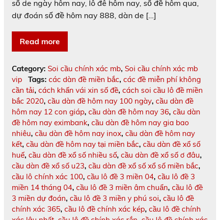
số de ngày hôm nay, lô đê hôm nay, số đề hôm qua,
dự đoán số đề hôm nay 888, dàn de […]
Read more
Category:
Soi cầu chính xác mb
,
Soi cầu chính xác mb
vip
Tags:
các dàn đề miền bắc
,
các đề miễn phí không
cần tải
,
cách khấn vái xin số đề
,
cách soi cầu lô đề miền
bắc 2020
,
cầu dàn đề hôm nay 100 ngày
,
cầu dàn đề
hôm nay 12 con giáp
,
cầu dàn đề hôm nay 36
,
cầu dàn
đề hôm nay eximbank
,
cầu dàn đề hôm nay gia bao
nhiêu
,
cầu dàn đề hôm nay inox
,
cầu dàn đề hôm nay
kết
,
cầu dàn đề hôm nay tại miền bắc
,
cầu dàn đề xổ số
huế
,
cầu dàn đề xổ số nhiều số
,
cầu dàn đề xổ số ơ đâu
,
cầu dàn đề xổ số u23
,
cầu dàn đề xổ số xổ số miền bắc
,
cầu lô chính xác 100
,
cầu lô đề 3 miền 04
,
cầu lô đề 3
miền 14 tháng 04
,
cầu lô đề 3 miền âm chuẩn
,
cầu lô đề
3 miền dự đoán
,
cầu lô đề 3 miền y phú soi
,
cầu lô đề
chính xác 365
,
cầu lô đề chính xác kép
,
cầu lô đề chính
xác lâu nhất
,
cầu lô đề chính xác rắn
,
cầu lô đề chính xác