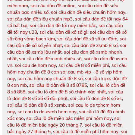
miền nam
,
soi cầu dàn đề online
,
soi cầu dàn đề siêu
chuẩn bao nhiêu số
,
soi cầu dàn đề siêu chuẩn hôm nay
,
soi cầu dàn đề siêu chuẩn mp3
,
soi cầu dàn đề tối nay 64
số bất bại
,
soi cầu dàn đề tối nay miền bắc
,
soi cầu dàn
đề tối nay u23
,
soi cầu dàn đề xổ số gì
,
soi cầu dàn đề xổ
số rồng vàng bạch kim
,
soi cầu dàn đề xổ số ưu đàm
,
soi
cầu dàn đề xổ số yên nhật
,
soi cầu dàn đề xsmb 8 số
,
soi
cầu dàn đề xsmb lâu nhất
,
soi cầu dàn đề xsmb nhanh
nhất
,
soi cầu dàn đề xsmb nhiều số
,
soi cầu dàn đề xsmb
vn
,
soi cau de hom nay
,
soi cầu đề 8 số miễn phí
,
soi cầu
hôm nay chuẩn đề 8 con soi cau mb vip - 8 số vip hôm
nay
,
soi cầu hôm nay chuẩn đề 8 số
,
soi cầu kqxs dàn đề
8 con mb
,
soi cầu lô dàn đề 8 số 8785
,
soi cầu lô dàn đề
8 số 888
,
soi cầu lô dàn đề 8 số chính xác nhất
,
soi cầu
lô dàn đề 8 số xổ số đài phát
,
soi cầu lô dàn đề 8 số xs
,
soi cầu lô dàn đề 8 số xsmb
,
soi cau lo de tphcm hom
nay
,
soi cau lo de xsmb hom nay
,
soi cầu lô đề độ chính
xác cao
,
soi cầu lô đề miền bắc miễn phí hôm nay
,
soi
cầu lô đề miền bắc ngày 20 tháng 7
,
soi cầu lô đề miền
bắc ngày 27 tháng 5
,
soi cầu lô đề miễn phí hôm nay
,
soi