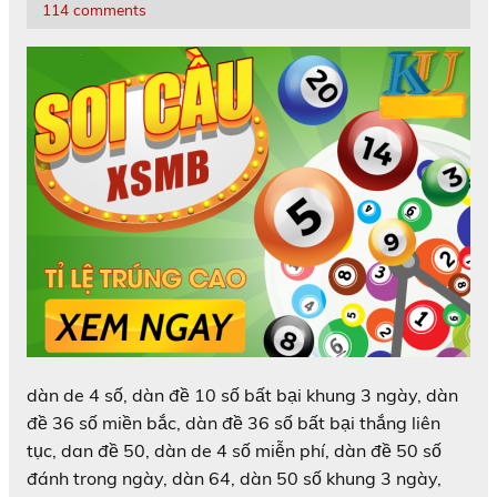
114 comments
dàn de 4 số, dàn đề 10 số bất bại khung 3 ngày, dàn
đề 36 số miền bắc, dàn đề 36 số bất bại thắng liên
tục, dan đề 50, dàn de 4 số miễn phí, dàn đề 50 số
đánh trong ngày, dàn 64, dàn 50 số khung 3 ngày,