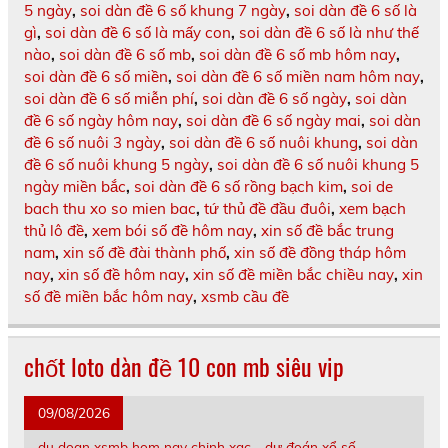
5 ngày
,
soi dàn đề 6 số khung 7 ngày
,
soi dàn đề 6 số là
gì
,
soi dàn đề 6 số là mấy con
,
soi dàn đề 6 số là như thế
nào
,
soi dàn đề 6 số mb
,
soi dàn đề 6 số mb hôm nay
,
soi dàn đề 6 số miền
,
soi dàn đề 6 số miền nam hôm nay
,
soi dàn đề 6 số miễn phí
,
soi dàn đề 6 số ngày
,
soi dàn
đề 6 số ngày hôm nay
,
soi dàn đề 6 số ngày mai
,
soi dàn
đề 6 số nuôi 3 ngày
,
soi dàn đề 6 số nuôi khung
,
soi dàn
đề 6 số nuôi khung 5 ngày
,
soi dàn đề 6 số nuôi khung 5
ngày miền bắc
,
soi dàn đề 6 số rồng bạch kim
,
soi de
bach thu xo so mien bac
,
tứ thủ đề đầu đuôi
,
xem bạch
thủ lô đề
,
xem bói số đề hôm nay
,
xin số đề bắc trung
nam
,
xin số đề đài thành phố
,
xin số đề đồng tháp hôm
nay
,
xin số đề hôm nay
,
xin số đề miền bắc chiều nay
,
xin
số đề miền bắc hôm nay
,
xsmb cầu đề
chốt loto dàn đề 10 con mb siêu vip
09/08/2026
du doan xsmb hom nay chinh xac - dự đoán xổ số