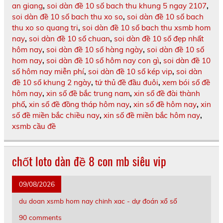
an giang
,
soi dàn đề 10 số bach thu khung 5 ngay 2107
,
soi dàn đề 10 số bach thu xo so
,
soi dàn đề 10 số bach
thu xo so quang tri
,
soi dàn đề 10 số bach thu xsmb hom
nay
,
soi dàn đề 10 số chuan
,
soi dàn đề 10 số đẹp nhất
hôm nay
,
soi dàn đề 10 số hàng ngày
,
soi dàn đề 10 số
hom nay
,
soi dàn đề 10 số hôm nay con gì
,
soi dàn đề 10
số hôm nay miễn phí
,
soi dàn đề 10 số kép vip
,
soi dàn
đề 10 số khung 2 ngày
,
tứ thủ đề đầu đuôi
,
xem bói số đề
hôm nay
,
xin số đề bắc trung nam
,
xin số đề đài thành
phố
,
xin số đề đồng tháp hôm nay
,
xin số đề hôm nay
,
xin
số đề miền bắc chiều nay
,
xin số đề miền bắc hôm nay
,
xsmb cầu đề
chốt loto dàn đề 8 con mb siêu vip
09/08/2026
du doan xsmb hom nay chinh xac - dự đoán xổ số
90 comments