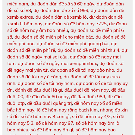
miền nam
,
dự đoán dàn đề xổ số 60 ngày
,
dự đoán dàn
đề xổ số 88
,
dự đoán dàn đề xổ số 999
,
dự đoán dàn đề
xsmb extras
,
dự đoán dàn đề xsmb lô
,
dự đoán dàn đề
xsmb tt hôm nay
,
dự đoán số đề hôm nay 7725
,
dự đoán
số đề hôm nay âm bao nhiêu
,
dự đoán số đề miễn phí 6
số
,
dự đoán số đề miễn phí cho miền bắc
,
dự đoán số đề
miễn phí one
,
dự đoán số đề miễn phí quang hải
,
dự
đoán số đề miễn phí rẻ
,
dự đoán số đề miễn phí thứ 4
,
dự
đoán số đề ngày mai soi cầu
,
dự đoán số đề ngày mai
tum
,
dự đoán số đề ngày mai xemphimbox
,
dự đoán số
đề ngày mai yên tử
,
dự đoán số đề tối nay đào nha
,
dự
đoán số đề tối nay ê càng
,
dự đoán số đề tối nay euro
anh
,
dự đoán số đề tối nay hcm
,
dự đoán số đề tối nay uy
tín
,
đánh đề đầu đuôi là gì
,
đầu đuôi đề hôm nay
,
đề đầu
đuôi 00
,
đề đầu đuôi 60 ngày
,
đề đầu đuôi 989
,
đề đầu
đuôi otp
,
đề đầu đuôi quảng trị
,
đề hôm nay xổ số miền
bắc hôm nay
,
lô đề hôm nay rồng bạch kim
,
nhang đá xin
số đề
,
số đề hôm nay 4 con gì
,
số đề hôm nay 4/2
,
số đề
hôm nay 5 3
,
số đề hôm nay 97
,
số đề hôm nay âm là
bao nhiêu
,
số đề hôm nay ăn gì
,
số đề hôm nay bao