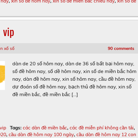
 nay
,
xin số đề hôm nay
,
xin số đề miền bắc chiều nay
,
xin số đề
 vip
n xổ số
90 comments
dàn de 20 số hôm nay, dàn de 36 số bất bại hôm nay,
số đề hôm nay, số dề hôm nay, xin số de miền bắc hôm
nay, dàn đề hôm nay, xin số hôm nay, cầu đề hôm nay,
dự đoán số đề hôm nay, bạch thủ đề hôm nay, xin số
đề miền bắc, đề miền bắc […]
vip
Tags:
các dàn đề miền bắc
,
các đề miễn phí không cần tải
,
020
,
cầu dàn đề hôm nay 100 ngày
,
cầu dàn đề hôm nay 12 con