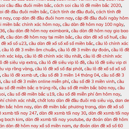
soi cầu đầu đuôi miền bắc
,
cách soi cầu lô đề miền bắc 2020
,
oi đề đầu đuôi miền bắc
,
Cách tính de đầu đuôi
,
cách tính đề
m nay
,
cap dàn đề đầu đuôi hom nay
,
cặp đề đầu đuôi ngày hôm
i miền bắc chính xác hôm nay
,
cầu dàn đề hôm nay 100 ngày
,
 36
,
cầu dàn đề hôm nay eximbank
,
cầu dàn đề hôm nay gia bao
ết
,
cầu dàn đề hôm nay tại miền bắc
,
cầu dàn đề xổ số huế
,
cầu
 đề xổ số u23
,
cầu dàn đề xổ số xổ số miền bắc
,
cầu lô chính xác
,
cầu lô đề 3 miền âm chuẩn
,
cầu lô đề 3 miền dự đoán
,
cầu lô đ
ính xác kép
,
cầu lô đề chính xác lâu nhất
,
cầu lô đề chính xác
ô đề siêu vip extra
,
cầu lô đề siêu vip lô đề
,
cầu lô đề siêu vip ơi
iêu vip rồng vàng
,
cầu lô đề xổ số đại phát
,
cầu lô đề xổ số xổ số
,
cầu lô đề xsmb ưt
,
cầu số đề 3 miền 14 tháng 04
,
cầu số đề 3
ì
,
cầu số đề 3 miền online miễn phí
,
cầu số đề 3 miền vinh
,
cầu
ầu số đề miền bắc a trúng rồi
,
cầu số đề miền bắc bữa nay
,
cầu
soi
,
cầu số đề miền bắc u19
,
cầu số đề miễn phí âm hôm nay
,
phí chính xác nhất
,
chốt loto dàn đề đầu đuôi mb siêu vip
,
dan d
iền bắc hôm nay
,
dàn đề miền bắc phương trang
,
dàn đề xổ số
ề xsmb tối nay 247
,
dàn đề xsmb tối nay 30
,
dàn đề xsmb tối na
ng bach kim
,
dàn đề xsmb tối nay youtube
,
dự đoán dàn đề hôm
án dàn đề hôm nay xổ số miền nam
,
dự đoán dàn đề xổ số 60