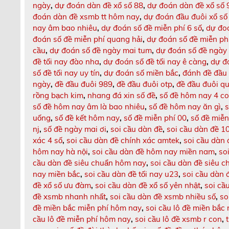
ngày
,
dự đoán dàn đề xổ số 88
,
dự đoán dàn đề xổ số 
đoán dàn đề xsmb tt hôm nay
,
dự đoán đầu đuôi xổ số
nay âm bao nhiêu
,
dự đoán số đề miễn phí 6 số
,
dự đo
đoán số đề miễn phí quang hải
,
dự đoán số đề miễn phí
cầu
,
dự đoán số đề ngày mai tum
,
dự đoán số đề ngà
đề tối nay đào nha
,
dự đoán số đề tối nay ê càng
,
dự đ
số đề tối nay uy tín
,
dự đoán số miền bắc
,
đánh đề đầu 
ngày
,
đề đầu đuôi 989
,
đề đầu đuôi otp
,
đề đầu đuôi qu
rồng bạch kim
,
nhang đá xin số đề
,
số đề hôm nay 4 co
số đề hôm nay âm là bao nhiêu
,
số đề hôm nay ăn gì
,
s
uống
,
số đề kết hôm nay
,
số đề miễn phí 00
,
số đề miễn
nj
,
số đề ngày mai ơi
,
soi cầu dàn đề
,
soi cầu dàn đề 1
xác 4 số
,
soi cầu dàn đề chính xác amtek
,
soi cầu dàn 
hôm nay hà nội
,
soi cầu dàn đề hôm nay miền nam
,
so
cầu dàn đề siêu chuẩn hôm nay
,
soi cầu dàn đề siêu 
nay miền bắc
,
soi cầu dàn đề tối nay u23
,
soi cầu dàn đ
đề xổ số ưu đàm
,
soi cầu dàn đề xổ số yên nhật
,
soi cầ
đề xsmb nhanh nhất
,
soi cầu dàn đề xsmb nhiều số
,
so
đề miền bắc miễn phí hôm nay
,
soi cầu lô đề miền bắc
cầu lô đề miễn phí hôm nay
,
soi cầu lô đề xsmb r con
,