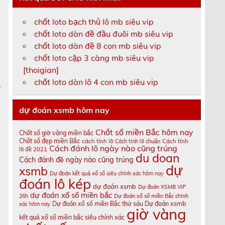
chốt loto bạch thủ lô mb siêu vip
chốt loto dàn đề đầu đuôi mb siêu vip
chốt loto dàn đề 8 con mb siêu vip
chốt loto cặp 3 càng mb siêu vip
[thoigian]
chốt loto dàn lô 4 con mb siêu vip
ề
dự đoán xsmb hôm nay
Chốt số miền Bắc hôm nay
Chốt số giờ vàng miền bắc
Chốt số đẹp miền Bắc
cách tính lô
Cách tính lô chuẩn
Cách tính
Cách đánh lô ngày nào cũng trúng
lô đề 2021
du doan
Cách đánh đề ngày nào cũng trúng
dự
xsmb
Dự đoán kết quả xổ số siêu chính xác hôm nay
e
đoán lô kép
dự đoán xsmb
Dự đoán XSMB VIP
dự đoán xổ số miền bắc
y
26h
Dự đoán xổ số miền Bắc chính
Dự đoán xổ số miền Bắc thứ sáu Dự đoán xsmb
xác hôm nay
giờ vàng
kết quả xổ số miền bắc siêu chính xác