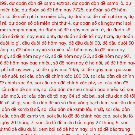
999
,
dự đoán dàn đề xsmb extras
,
dự đoán dàn đề xsmb lô
,
dự
 miền bắc
,
dự đoán số đề hôm nay 7725
,
dự đoán số đề hôm
án số đề miễn phí cho miền bắc
,
dự đoán số đề miễn phí one
,
dự
 rẻ
,
dự đoán số đề miễn phí thứ 4
,
dự đoán số đề ngày mai soi
y mai xemphimbox
,
dự đoán số đề ngày mai yên tử
,
dự đoán số
oán số đề tối nay euro anh
,
dự đoán số đề tối nay hcm
,
dự đoán
đuôi là gì
,
đầu đuôi đề hôm nay
,
đề đầu đuôi 00
,
đề đầu đuôi 60
ảng trị
,
đề hôm nay xổ số miền bắc hôm nay
,
lô đề hôm nay
n gì
,
số đề hôm nay 4/2
,
số đề hôm nay 5 3
,
số đề hôm nay 97
,
ố đề hôm nay bao nhiêu
,
số đề hôm nay ở hà nội
,
số đề hôm na
 phí ultraviewer
,
số đề ngày mai 19/6
,
số đề ngày mai i passaic
0 số nuôi
,
soi cầu dàn đề chính xác 100 00
,
soi cầu dàn đề chính
đề chính xác ăn
,
soi cầu dàn đề chính xác ptv
,
soi cầu dàn đề
i cầu dàn đề online
,
soi cầu dàn đề siêu chuẩn bao nhiêu số
,
soi
chuẩn mp3
,
soi cầu dàn đề tối nay 64 số bất bại
,
soi cầu dàn đề tố
ề xổ số gì
,
soi cầu dàn đề xổ số rồng vàng bạch kim
,
soi cầu dà
u dàn đề xsmb 8 số
,
soi cầu dàn đề xsmb lâu nhất
,
soi cầu dàn
i cầu dàn đề xsmb vn
,
soi cầu lô đề độ chính xác cao
,
soi cầu lô
 ngày 20 tháng 7
,
soi cầu lô đề miền bắc ngày 27 tháng 5
,
soi
tứ thủ đề đầu đuôi
,
xem bói số đề hôm nay
,
xin số đề bắc trung