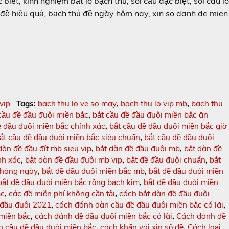
biet, kinh nghiệm bắt lô bạch thủ, soi cầu đặc biệt, soi cau l
 đề hiệu quả, bạch thủ đề ngày hôm nay, xin so danh de mien
vip
Tags:
bach thu lo ve so may
,
bach thu lo vip mb
,
bach thu
cầu đề đầu đuôi miền bắc
,
bắt cầu đề đầu đuôi miền bắc ăn
ề đầu đuôi miền bắc chính xác
,
bắt cầu đề đầu đuôi miền bắc giờ
ắt cầu đề đầu đuôi miền bắc siêu chuẩn
,
bắt cầu đề đầu đuôi
dàn đề đầu đít mb sieu vip
,
bắt dàn đề đầu đuôi mb
,
bắt dàn đề
nh xác
,
bắt dàn đề đầu đuôi mb vip
,
bắt đề đầu đuôi chuẩn
,
bắt
 hàng ngày
,
bắt đề đầu đuôi miền bắc mb
,
bắt đề đầu đuôi miền
bắt đề đầu đuôi miền bắc rồng bạch kim
,
bắt đề đầu đuôi miền
ắc
,
các đề miễn phí không cần tải
,
cách bắt dàn đề đầu đuôi
 đầu đuôi 2021
,
cách đánh dàn cầu đề đầu đuôi miền bắc có lãi
,
miền bắc
,
cách đánh đề đầu đuôi miền bắc có lãi
,
Cách đánh đề
n cầu đề đầu đuôi miền bắc
,
cách khấn vái xin số đề
,
Cách loại