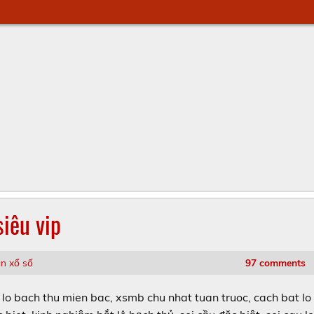
iêu vip
n xổ số
97 comments
i lo bach thu mien bac, xsmb chu nhat tuan truoc, cach bat lo