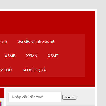
 vip
Soi cầu chính xác mt
XSMB
XSMN
XSMT
Y THỬ
SỐ KẾT QUẢ
Search