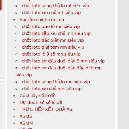
chốt loto song thủ lô mt siêu vip
chốt loto xíu chủ mt siêu vip
Soi cầu chính xác mn
chốt loto bao lô mn siêu vip
chốt loto cặp xíu chủ mn siêu vip
chốt loto đặc biệt mn siêu vip
chốt loto giải tám mn siêu vip
chốt loto lô 3 số mn siêu vip
chốt loto sớ đầu đuôi giải 8 mn siêu vip
chốt loto sớ đầu đuôi giải đặc biệt mn
siêu vip
chốt loto song thủ lô mn siêu vip
chốt loto xíu chủ mn siêu vip
Cách lấy số lô đề
Dự đoán xổ số lô đề
TRỰC TIẾP KẾT QUẢ XS
XSMB
XSMN