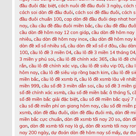
đầu đuôi đặc biệt
,
cách nuôi đề đầu đuôi 3 ngày
,
cách 
cách soi dàn đề đầu đuôi
,
cách soi đề đầu đuôi
,
cách s
đầu đuôi chuẩn 100
,
cap dàn đề đầu đuôi dep nhat ho
nay
,
cầu cầu đề đầu đuôi miền bắc
,
cầu cầu đề đầu đuô
cầu dàn đề hôm nay 12 con giáp
,
cầu dàn đề hôm nay
nhiêu
,
cầu dàn đề hôm nay inox
,
cầu dàn đề hôm nay k
dàn đề xổ số nhiều số
,
cầu dàn đề xổ số ơ đâu
,
cầu dàn
100
,
cầu lô đề 3 miền 04
,
cầu lô đề 3 miền 14 tháng 04
3 miền y phú soi
,
cầu lô đề chính xác 365
,
cầu lô đề ch
rắn
,
cầu lô đề chính xác vip
,
cầu lô đề siêu vip 00
,
cầu l
hôm nay
,
cầu lô đề siêu vip rồng bạch kim
,
cầu lô đề s
miền bắc
,
cầu lô đề xsmb it
,
cầu lô đề xsmb lâu về nhất
miền 999
,
cầu số đề 3 miền dẫn soi
,
cầu số đề 3 miền g
số đề chính xác xsmb
,
cầu số đề miền bắc â tháng 5
,
c
số đề miền bắc giải đặc biệt
,
cầu số đề miền bắc quý 7 
cầu số đề miễn phí an giang hôm nay
,
cầu số đề miễn 
xsmb
,
dàn đề đầu đuôi
,
dàn đề đầu đuôi mb
,
dàn đề m
miền bắc cực chuẩn
,
dàn đề xsmb tối nay 20 so
,
dàn đ
gan
,
dàn đề xsmb tối nay là gì
,
dàn đề xsmb tối nay ro
nay 200 ngày
,
dự đoán dàn đề hôm nay số mấy
,
dự đo