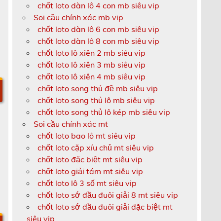
chốt loto dàn lô 4 con mb siêu vip
Soi cầu chính xác mb vip
chốt loto dàn lô 6 con mb siêu vip
chốt loto dàn lô 8 con mb siêu vip
chốt loto lô xiên 2 mb siêu vip
chốt loto lô xiên 3 mb siêu vip
chốt loto lô xiên 4 mb siêu vip
chốt loto song thủ đề mb siêu vip
chốt loto song thủ lô mb siêu vip
chốt loto song thủ lô kép mb siêu vip
Soi cầu chính xác mt
chốt loto bao lô mt siêu vip
chốt loto cặp xíu chủ mt siêu vip
chốt loto đặc biệt mt siêu vip
chốt loto giải tám mt siêu vip
chốt loto lô 3 số mt siêu vip
chốt loto sớ đầu đuôi giải 8 mt siêu vip
chốt loto sớ đầu đuôi giải đặc biệt mt
siêu vip