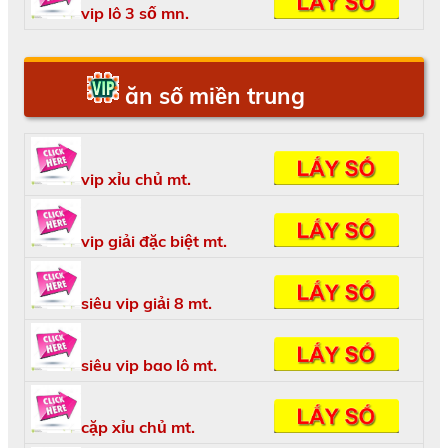
vip lô 3 số mn.
ăn số miền trung
vip xỉu chủ mt.
vip giải đặc biệt mt.
siêu vip giải 8 mt.
siêu vip bao lô mt.
cặp xỉu chủ mt.