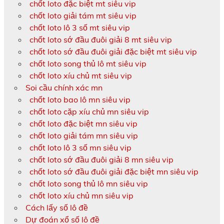
chốt loto đặc biệt mt siêu vip
chốt loto giải tám mt siêu vip
chốt loto lô 3 số mt siêu vip
chốt loto sớ đầu đuôi giải 8 mt siêu vip
chốt loto sớ đầu đuôi giải đặc biệt mt siêu vip
chốt loto song thủ lô mt siêu vip
chốt loto xíu chủ mt siêu vip
Soi cầu chính xác mn
chốt loto bao lô mn siêu vip
chốt loto cặp xíu chủ mn siêu vip
chốt loto đặc biệt mn siêu vip
chốt loto giải tám mn siêu vip
chốt loto lô 3 số mn siêu vip
chốt loto sớ đầu đuôi giải 8 mn siêu vip
chốt loto sớ đầu đuôi giải đặc biệt mn siêu vip
chốt loto song thủ lô mn siêu vip
chốt loto xíu chủ mn siêu vip
Cách lấy số lô đề
Dự đoán xổ số lô đề