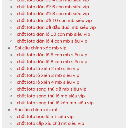
chốt loto dàn đề 6 con mb siêu vip
chốt loto dàn đề 8 con mb siêu vip
chốt loto dàn đề 10 con mb siêu vip
chốt loto dàn đề đầu đuôi mb siêu vip
chốt loto dàn lô 10 con mb siêu vip
chốt loto dàn lô 4 con mb siêu vip
Soi cầu chính xác mb vip
chốt loto dàn lô 6 con mb siêu vip
chốt loto dàn lô 8 con mb siêu vip
chốt loto lô xiên 2 mb siêu vip
chốt loto lô xiên 3 mb siêu vip
chốt loto lô xiên 4 mb siêu vip
chốt loto song thủ đề mb siêu vip
chốt loto song thủ lô mb siêu vip
chốt loto song thủ lô kép mb siêu vip
Soi cầu chính xác mt
chốt loto bao lô mt siêu vip
chốt loto cặp xíu chủ mt siêu vip