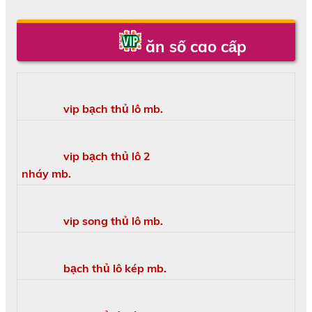
ăn số cao cấp
vip bạch thủ lô mb.
vip bạch thủ lô 2
nháy mb.
vip song thủ lô mb.
bạch thủ lô kép mb.