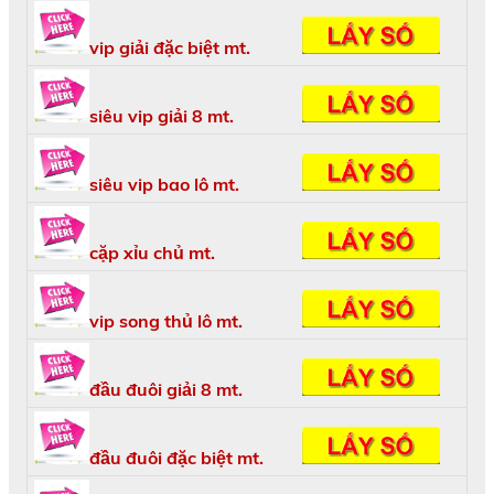
vip giải đặc biệt mt.
siêu vip giải 8 mt.
siêu vip bao lô mt.
cặp xỉu chủ mt.
vip song thủ lô mt.
đầu đuôi giải 8 mt.
đầu đuôi đặc biệt mt.