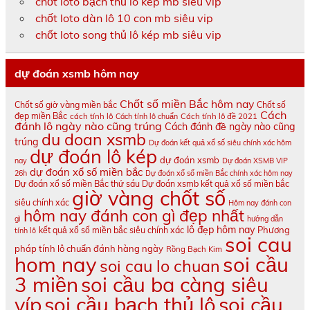
chốt loto bạch thủ lô kép mb siêu vip
chốt loto dàn lô 10 con mb siêu vip
chốt loto song thủ lô kép mb siêu vip
dự đoán xsmb hôm nay
Chốt số miền Bắc hôm nay
Chốt số giờ vàng miền bắc
Chốt số
Cách
đẹp miền Bắc
cách tính lô
Cách tính lô chuẩn
Cách tính lô đề 2021
đánh lô ngày nào cũng trúng
Cách đánh đề ngày nào cũng
du doan xsmb
trúng
Dự đoán kết quả xổ số siêu chính xác hôm
dự đoán lô kép
dự đoán xsmb
nay
Dự đoán XSMB VIP
dự đoán xổ số miền bắc
26h
Dự đoán xổ số miền Bắc chính xác hôm nay
Dự đoán xổ số miền Bắc thứ sáu Dự đoán xsmb kết quả xổ số miền bắc
giờ vàng chốt số
siêu chính xác
Hôm nay đánh con
hôm nay đánh con gì đẹp nhất
gì
hướng dẫn
lô đẹp hôm nay
Phương
kết quả xổ số miền bắc siêu chính xác
tính lô
soi cau
pháp tính lô chuẩn đánh hàng ngày
Rồng Bạch Kim
hom nay
soi cầu
soi cau lo chuan
3 miền
soi cầu ba càng siêu
víp
soi cầu bạch thủ lô
soi cầu