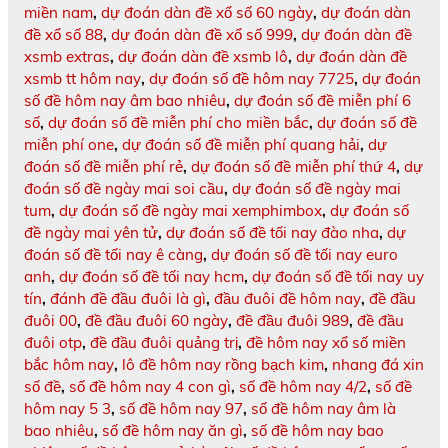
miền nam
,
dự đoán dàn đề xổ số 60 ngày
,
dự đoán dàn
đề xổ số 88
,
dự đoán dàn đề xổ số 999
,
dự đoán dàn đề
xsmb extras
,
dự đoán dàn đề xsmb lô
,
dự đoán dàn đề
xsmb tt hôm nay
,
dự đoán số đề hôm nay 7725
,
dự đoán
số đề hôm nay âm bao nhiêu
,
dự đoán số đề miễn phí 6
số
,
dự đoán số đề miễn phí cho miền bắc
,
dự đoán số đề
miễn phí one
,
dự đoán số đề miễn phí quang hải
,
dự
đoán số đề miễn phí rẻ
,
dự đoán số đề miễn phí thứ 4
,
dự
đoán số đề ngày mai soi cầu
,
dự đoán số đề ngày mai
tum
,
dự đoán số đề ngày mai xemphimbox
,
dự đoán số
đề ngày mai yên tử
,
dự đoán số đề tối nay đào nha
,
dự
đoán số đề tối nay ê càng
,
dự đoán số đề tối nay euro
anh
,
dự đoán số đề tối nay hcm
,
dự đoán số đề tối nay uy
tín
,
đánh đề đầu đuôi là gì
,
đầu đuôi đề hôm nay
,
đề đầu
đuôi 00
,
đề đầu đuôi 60 ngày
,
đề đầu đuôi 989
,
đề đầu
đuôi otp
,
đề đầu đuôi quảng trị
,
đề hôm nay xổ số miền
bắc hôm nay
,
lô đề hôm nay rồng bạch kim
,
nhang đá xin
số đề
,
số đề hôm nay 4 con gì
,
số đề hôm nay 4/2
,
số đề
hôm nay 5 3
,
số đề hôm nay 97
,
số đề hôm nay âm là
bao nhiêu
,
số đề hôm nay ăn gì
,
số đề hôm nay bao