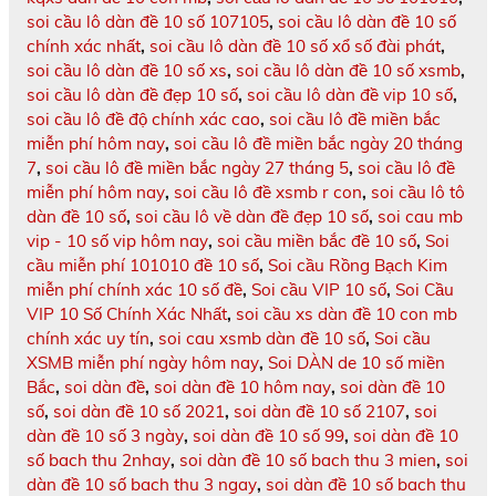
soi cầu lô dàn đề 10 số 107105
,
soi cầu lô dàn đề 10 số
chính xác nhất
,
soi cầu lô dàn đề 10 số xổ số đài phát
,
soi cầu lô dàn đề 10 số xs
,
soi cầu lô dàn đề 10 số xsmb
,
soi cầu lô dàn đề đẹp 10 số
,
soi cầu lô dàn đề vip 10 số
,
soi cầu lô đề độ chính xác cao
,
soi cầu lô đề miền bắc
miễn phí hôm nay
,
soi cầu lô đề miền bắc ngày 20 tháng
7
,
soi cầu lô đề miền bắc ngày 27 tháng 5
,
soi cầu lô đề
miễn phí hôm nay
,
soi cầu lô đề xsmb r con
,
soi cầu lô tô
dàn đề 10 số
,
soi cầu lô về dàn đề đẹp 10 số
,
soi cau mb
vip - 10 số vip hôm nay
,
soi cầu miền bắc đề 10 số
,
Soi
cầu miễn phí 101010 đề 10 số
,
Soi cầu Rồng Bạch Kim
miễn phí chính xác 10 số đề
,
Soi cầu VIP 10 số
,
Soi Cầu
VIP 10 Số Chính Xác Nhất
,
soi cầu xs dàn đề 10 con mb
chính xác uy tín
,
soi cau xsmb dàn đề 10 số
,
Soi cầu
XSMB miễn phí ngày hôm nay
,
Soi DÀN de 10 số miền
Bắc
,
soi dàn đề
,
soi dàn đề 10 hôm nay
,
soi dàn đề 10
số
,
soi dàn đề 10 số 2021
,
soi dàn đề 10 số 2107
,
soi
dàn đề 10 số 3 ngày
,
soi dàn đề 10 số 99
,
soi dàn đề 10
số bach thu 2nhay
,
soi dàn đề 10 số bach thu 3 mien
,
soi
dàn đề 10 số bach thu 3 ngay
,
soi dàn đề 10 số bach thu