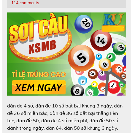
114 comments
dàn de 4 số, dàn đề 10 số bất bại khung 3 ngày, dàn
đề 36 số miền bắc, dàn đề 36 số bất bại thắng liên
tục, dan đề 50, dàn de 4 số miễn phí, dàn đề 50 số
đánh trong ngày, dàn 64, dàn 50 số khung 3 ngày,