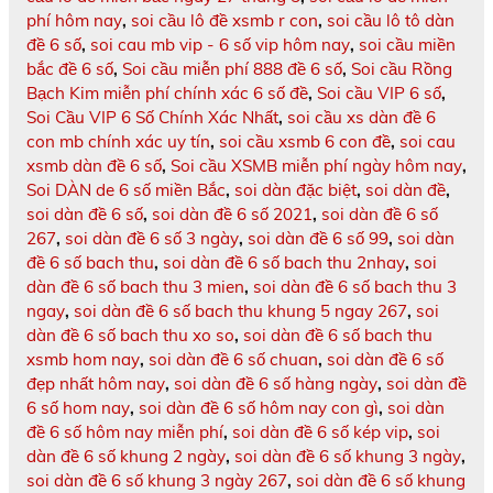
phí hôm nay
,
soi cầu lô đề xsmb r con
,
soi cầu lô tô dàn
đề 6 số
,
soi cau mb vip - 6 số vip hôm nay
,
soi cầu miền
bắc đề 6 số
,
Soi cầu miễn phí 888 đề 6 số
,
Soi cầu Rồng
Bạch Kim miễn phí chính xác 6 số đề
,
Soi cầu VIP 6 số
,
Soi Cầu VIP 6 Số Chính Xác Nhất
,
soi cầu xs dàn đề 6
con mb chính xác uy tín
,
soi cầu xsmb 6 con đề
,
soi cau
xsmb dàn đề 6 số
,
Soi cầu XSMB miễn phí ngày hôm nay
,
Soi DÀN de 6 số miền Bắc
,
soi dàn đặc biệt
,
soi dàn đề
,
soi dàn đề 6 số
,
soi dàn đề 6 số 2021
,
soi dàn đề 6 số
267
,
soi dàn đề 6 số 3 ngày
,
soi dàn đề 6 số 99
,
soi dàn
đề 6 số bach thu
,
soi dàn đề 6 số bach thu 2nhay
,
soi
dàn đề 6 số bach thu 3 mien
,
soi dàn đề 6 số bach thu 3
ngay
,
soi dàn đề 6 số bach thu khung 5 ngay 267
,
soi
dàn đề 6 số bach thu xo so
,
soi dàn đề 6 số bach thu
xsmb hom nay
,
soi dàn đề 6 số chuan
,
soi dàn đề 6 số
đẹp nhất hôm nay
,
soi dàn đề 6 số hàng ngày
,
soi dàn đề
6 số hom nay
,
soi dàn đề 6 số hôm nay con gì
,
soi dàn
đề 6 số hôm nay miễn phí
,
soi dàn đề 6 số kép vip
,
soi
dàn đề 6 số khung 2 ngày
,
soi dàn đề 6 số khung 3 ngày
,
soi dàn đề 6 số khung 3 ngày 267
,
soi dàn đề 6 số khung