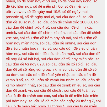
nhiêu
,
số đề hôm nay ở hà nội
,
số đề hôm nay uống
,
số
đề kết hôm nay
,
số đề miễn phí 00
,
số đề miễn phí
ultraviewer
,
số đề ngày mai 19/6
,
số đề ngày mai i
passaic nj
,
số đề ngày mai ơi
,
soi cầu dàn đề
,
soi cầu
dàn đề 10 số nuôi
,
soi cầu dàn đề chính xác 100 00
,
soi
cầu dàn đề chính xác 4 số
,
soi cầu dàn đề chính xác
amtek
,
soi cầu dàn đề chính xác ăn
,
soi cầu dàn đề chính
xác ptv
,
soi cầu dàn đề hôm nay hà nội
,
soi cầu dàn đề
hôm nay miền nam
,
soi cầu dàn đề online
,
soi cầu dàn
đề siêu chuẩn bao nhiêu số
,
soi cầu dàn đề siêu chuẩn
hôm nay
,
soi cầu dàn đề siêu chuẩn mp3
,
soi cầu dàn đề
tối nay 64 số bất bại
,
soi cầu dàn đề tối nay miền bắc
,
soi
cầu dàn đề tối nay u23
,
soi cầu dàn đề xổ số gì
,
soi cầu
dàn đề xổ số rồng vàng bạch kim
,
soi cầu dàn đề xổ số
ưu đàm
,
soi cầu dàn đề xổ số yên nhật
,
soi cầu dàn đề
xsmb 8 số
,
soi cầu dàn đề xsmb lâu nhất
,
soi cầu dàn đề
xsmb nhanh nhất
,
soi cầu dàn đề xsmb nhiều số
,
soi cầu
dàn đề xsmb vn
,
soi cầu đề chuẩn
,
soi cầu đề tuần
,
soi
cầu lô đề độ chính xác cao
,
soi cầu lô đề miền bắc miễn
phí hôm nay
,
soi cầu lô đề miền bắc ngày 20 tháng 7
,
soi
cầu lô đề miền bắc ngày 27 tháng 5
,
soi cầu lô đề miễn