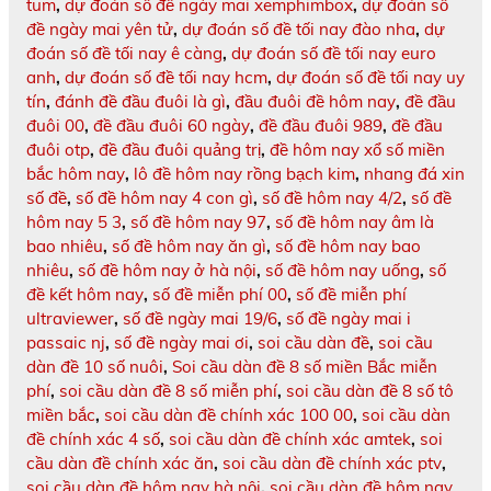
tum
,
dự đoán số đề ngày mai xemphimbox
,
dự đoán số
đề ngày mai yên tử
,
dự đoán số đề tối nay đào nha
,
dự
đoán số đề tối nay ê càng
,
dự đoán số đề tối nay euro
anh
,
dự đoán số đề tối nay hcm
,
dự đoán số đề tối nay uy
tín
,
đánh đề đầu đuôi là gì
,
đầu đuôi đề hôm nay
,
đề đầu
đuôi 00
,
đề đầu đuôi 60 ngày
,
đề đầu đuôi 989
,
đề đầu
đuôi otp
,
đề đầu đuôi quảng trị
,
đề hôm nay xổ số miền
bắc hôm nay
,
lô đề hôm nay rồng bạch kim
,
nhang đá xin
số đề
,
số đề hôm nay 4 con gì
,
số đề hôm nay 4/2
,
số đề
hôm nay 5 3
,
số đề hôm nay 97
,
số đề hôm nay âm là
bao nhiêu
,
số đề hôm nay ăn gì
,
số đề hôm nay bao
nhiêu
,
số đề hôm nay ở hà nội
,
số đề hôm nay uống
,
số
đề kết hôm nay
,
số đề miễn phí 00
,
số đề miễn phí
ultraviewer
,
số đề ngày mai 19/6
,
số đề ngày mai i
passaic nj
,
số đề ngày mai ơi
,
soi cầu dàn đề
,
soi cầu
dàn đề 10 số nuôi
,
Soi cầu dàn đề 8 số miền Bắc miễn
phí
,
soi cầu dàn đề 8 số miễn phí
,
soi cầu dàn đề 8 số tô
miền bắc
,
soi cầu dàn đề chính xác 100 00
,
soi cầu dàn
đề chính xác 4 số
,
soi cầu dàn đề chính xác amtek
,
soi
cầu dàn đề chính xác ăn
,
soi cầu dàn đề chính xác ptv
,
soi cầu dàn đề hôm nay hà nội
,
soi cầu dàn đề hôm nay