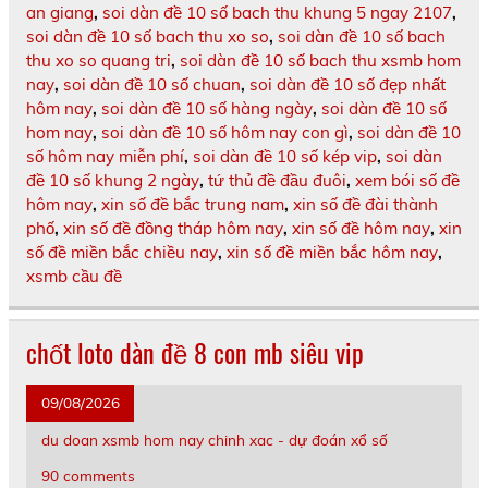
an giang
,
soi dàn đề 10 số bach thu khung 5 ngay 2107
,
soi dàn đề 10 số bach thu xo so
,
soi dàn đề 10 số bach
thu xo so quang tri
,
soi dàn đề 10 số bach thu xsmb hom
nay
,
soi dàn đề 10 số chuan
,
soi dàn đề 10 số đẹp nhất
hôm nay
,
soi dàn đề 10 số hàng ngày
,
soi dàn đề 10 số
hom nay
,
soi dàn đề 10 số hôm nay con gì
,
soi dàn đề 10
số hôm nay miễn phí
,
soi dàn đề 10 số kép vip
,
soi dàn
đề 10 số khung 2 ngày
,
tứ thủ đề đầu đuôi
,
xem bói số đề
hôm nay
,
xin số đề bắc trung nam
,
xin số đề đài thành
phố
,
xin số đề đồng tháp hôm nay
,
xin số đề hôm nay
,
xin
số đề miền bắc chiều nay
,
xin số đề miền bắc hôm nay
,
xsmb cầu đề
chốt loto dàn đề 8 con mb siêu vip
09/08/2026
du doan xsmb hom nay chinh xac - dự đoán xổ số
90 comments