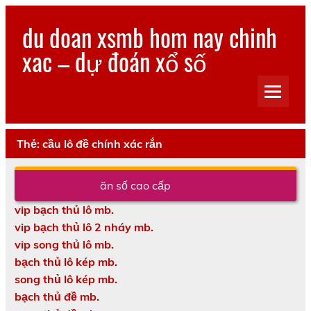
Skip
to
du doan xsmb hom nay chinh
content
xac – dự đoán xổ số
du doan xsmb hom nay chinh xac – dự đoán xổ số
Thẻ:
cầu lô đề chính xác rắn
ăn số cao cấp
vip bạch thủ lô mb.
vip bạch thủ lô 2 nháy mb.
vip song thủ lô mb.
bạch thủ lô kép mb.
song thủ lô kép mb.
bạch thủ đề mb.