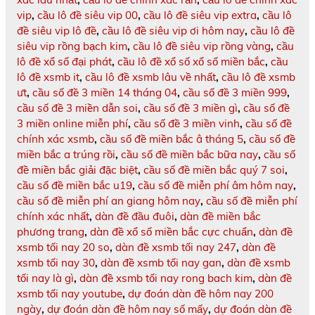
vip
,
cầu lô đề siêu vip 00
,
cầu lô đề siêu vip extra
,
cầu lô
đề siêu vip lô đề
,
cầu lô đề siêu vip ơi hôm nay
,
cầu lô đề
siêu vip rồng bạch kim
,
cầu lô đề siêu vip rồng vàng
,
cầu
lô đề xổ số đại phát
,
cầu lô đề xổ số xổ số miền bắc
,
cầu
lô đề xsmb it
,
cầu lô đề xsmb lâu về nhất
,
cầu lô đề xsmb
ưt
,
cầu số đề 3 miền 14 tháng 04
,
cầu số đề 3 miền 999
,
cầu số đề 3 miền dẫn soi
,
cầu số đề 3 miền gì
,
cầu số đề
3 miền online miễn phí
,
cầu số đề 3 miền vinh
,
cầu số đề
chính xác xsmb
,
cầu số đề miền bắc â tháng 5
,
cầu số đề
miền bắc a trúng rồi
,
cầu số đề miền bắc bữa nay
,
cầu số
đề miền bắc giải đặc biệt
,
cầu số đề miền bắc quý 7 soi
,
cầu số đề miền bắc u19
,
cầu số đề miễn phí âm hôm nay
,
cầu số đề miễn phí an giang hôm nay
,
cầu số đề miễn phí
chính xác nhất
,
dàn đề đầu đuôi
,
dàn đề miền bắc
phương trang
,
dàn đề xổ số miền bắc cực chuẩn
,
dàn đề
xsmb tối nay 20 so
,
dàn đề xsmb tối nay 247
,
dàn đề
xsmb tối nay 30
,
dàn đề xsmb tối nay gan
,
dàn đề xsmb
tối nay là gì
,
dàn đề xsmb tối nay rong bach kim
,
dàn đề
xsmb tối nay youtube
,
dự đoán dàn đề hôm nay 200
ngày
,
dự đoán dàn đề hôm nay số mấy
,
dự đoán dàn đề