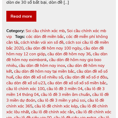
dàn de 30 số bất bại, dàn đề […]
Read more
Category:
Soi cầu chính xác mb
,
Soi cầu chính xác mb
vip
Tags:
các dàn đề miền bắc
,
các đề miễn phí không
cần tải
,
cách khấn vái xin số đề
,
cách soi cầu lô đề miền
bắc 2020
,
cầu dàn đề hôm nay 100 ngày
,
cầu dàn đề
hôm nay 12 con giáp
,
cầu dàn đề hôm nay 36
,
cầu dàn
đề hôm nay eximbank
,
cầu dàn đề hôm nay gia bao
nhiêu
,
cầu dàn đề hôm nay inox
,
cầu dàn đề hôm nay
kết
,
cầu dàn đề hôm nay tại miền bắc
,
cầu dàn đề xổ số
huế
,
cầu dàn đề xổ số nhiều số
,
cầu dàn đề xổ số ơ đâu
,
cầu dàn đề xổ số u23
,
cầu dàn đề xổ số xổ số miền bắc
,
cầu lô chính xác 100
,
cầu lô đề 3 miền 04
,
cầu lô đề 3
miền 14 tháng 04
,
cầu lô đề 3 miền âm chuẩn
,
cầu lô đề
3 miền dự đoán
,
cầu lô đề 3 miền y phú soi
,
cầu lô đề
chính xác 365
,
cầu lô đề chính xác kép
,
cầu lô đề chính
xác lâu nhất
,
cầu lô đề chính xác rắn
,
cầu lô đề chính xác
vip
,
cầu lô đề siêu vip 00
,
cầu lô đề siêu vip extra
,
cầu lô