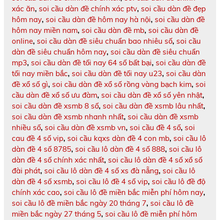
xác ăn
,
soi cầu dàn đề chính xác ptv
,
soi cầu dàn đề đẹp
hôm nay
,
soi cầu dàn đề hôm nay hà nội
,
soi cầu dàn đề
hôm nay miền nam
,
soi cầu dàn đề mb
,
soi cầu dàn đề
online
,
soi cầu dàn đề siêu chuẩn bao nhiêu số
,
soi cầu
dàn đề siêu chuẩn hôm nay
,
soi cầu dàn đề siêu chuẩn
mp3
,
soi cầu dàn đề tối nay 64 số bất bại
,
soi cầu dàn đề
tối nay miền bắc
,
soi cầu dàn đề tối nay u23
,
soi cầu dàn
đề xổ số gì
,
soi cầu dàn đề xổ số rồng vàng bạch kim
,
soi
cầu dàn đề xổ số ưu đàm
,
soi cầu dàn đề xổ số yên nhật
,
soi cầu dàn đề xsmb 8 số
,
soi cầu dàn đề xsmb lâu nhất
,
soi cầu dàn đề xsmb nhanh nhất
,
soi cầu dàn đề xsmb
nhiều số
,
soi cầu dàn đề xsmb vn
,
soi cầu đề 4 số
,
soi
cau đề 4 số vip
,
soi cầu kqxs dàn đề 4 con mb
,
soi cầu lô
dàn đề 4 số 8785
,
soi cầu lô dàn đề 4 số 888
,
soi cầu lô
dàn đề 4 số chính xác nhất
,
soi cầu lô dàn đề 4 số xổ số
đài phát
,
soi cầu lô dàn đề 4 số xs đà nẵng
,
soi cầu lô
dàn đề 4 số xsmb
,
soi cầu lô đề 4 số vip
,
soi cầu lô đề độ
chính xác cao
,
soi cầu lô đề miền bắc miễn phí hôm nay
,
soi cầu lô đề miền bắc ngày 20 tháng 7
,
soi cầu lô đề
miền bắc ngày 27 tháng 5
,
soi cầu lô đề miễn phí hôm