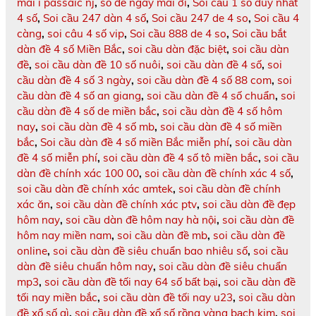
mai i passaic nj
,
số đề ngày mai ơi
,
Soi cầu 1 số duy nhất
4 số
,
Soi cầu 247 dàn 4 số
,
Soi cầu 247 de 4 so
,
Soi cầu 4
càng
,
soi câu 4 số vip
,
Soi cầu 888 de 4 so
,
Soi cầu bắt
dàn đề 4 số Miền Bắc
,
soi cầu dàn đặc biệt
,
soi cầu dàn
đề
,
soi cầu dàn đề 10 số nuôi
,
soi cầu dàn đề 4 số
,
soi
cầu dàn đề 4 số 3 ngày
,
soi cầu dàn đề 4 số 88 com
,
soi
cầu dàn đề 4 số an giang
,
soi cầu dàn đề 4 số chuẩn
,
soi
cầu dàn đề 4 số de miền bắc
,
soi cầu dàn đề 4 số hôm
nay
,
soi cầu dàn đề 4 số mb
,
soi cầu dàn đề 4 số miền
bắc
,
Soi cầu dàn đề 4 số miền Bắc miễn phí
,
soi cầu dàn
đề 4 số miễn phí
,
soi cầu dàn đề 4 số tô miền bắc
,
soi cầu
dàn đề chính xác 100 00
,
soi cầu dàn đề chính xác 4 số
,
soi cầu dàn đề chính xác amtek
,
soi cầu dàn đề chính
xác ăn
,
soi cầu dàn đề chính xác ptv
,
soi cầu dàn đề đẹp
hôm nay
,
soi cầu dàn đề hôm nay hà nội
,
soi cầu dàn đề
hôm nay miền nam
,
soi cầu dàn đề mb
,
soi cầu dàn đề
online
,
soi cầu dàn đề siêu chuẩn bao nhiêu số
,
soi cầu
dàn đề siêu chuẩn hôm nay
,
soi cầu dàn đề siêu chuẩn
mp3
,
soi cầu dàn đề tối nay 64 số bất bại
,
soi cầu dàn đề
tối nay miền bắc
,
soi cầu dàn đề tối nay u23
,
soi cầu dàn
đề xổ số gì
,
soi cầu dàn đề xổ số rồng vàng bạch kim
,
soi