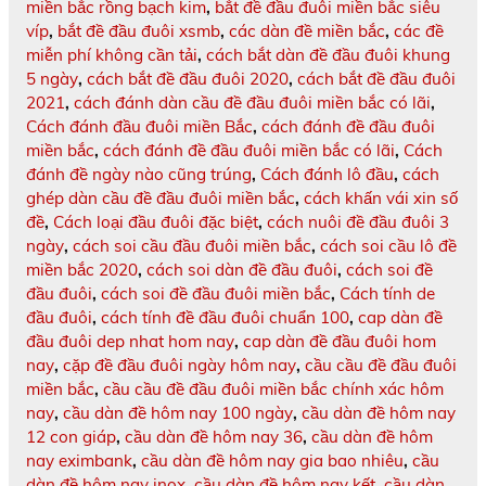
miền bắc rồng bạch kim
,
bắt đề đầu đuôi miền bắc siêu
víp
,
bắt đề đầu đuôi xsmb
,
các dàn đề miền bắc
,
các đề
miễn phí không cần tải
,
cách bắt dàn đề đầu đuôi khung
5 ngày
,
cách bắt đề đầu đuôi 2020
,
cách bắt đề đầu đuôi
2021
,
cách đánh dàn cầu đề đầu đuôi miền bắc có lãi
,
Cách đánh đầu đuôi miền Bắc
,
cách đánh đề đầu đuôi
miền bắc
,
cách đánh đề đầu đuôi miền bắc có lãi
,
Cách
đánh đề ngày nào cũng trúng
,
Cách đánh lô đầu
,
cách
ghép dàn cầu đề đầu đuôi miền bắc
,
cách khấn vái xin số
đề
,
Cách loại đầu đuôi đặc biệt
,
cách nuôi đề đầu đuôi 3
ngày
,
cách soi cầu đầu đuôi miền bắc
,
cách soi cầu lô đề
miền bắc 2020
,
cách soi dàn đề đầu đuôi
,
cách soi đề
đầu đuôi
,
cách soi đề đầu đuôi miền bắc
,
Cách tính de
đầu đuôi
,
cách tính đề đầu đuôi chuẩn 100
,
cap dàn đề
đầu đuôi dep nhat hom nay
,
cap dàn đề đầu đuôi hom
nay
,
cặp đề đầu đuôi ngày hôm nay
,
cầu cầu đề đầu đuôi
miền bắc
,
cầu cầu đề đầu đuôi miền bắc chính xác hôm
nay
,
cầu dàn đề hôm nay 100 ngày
,
cầu dàn đề hôm nay
12 con giáp
,
cầu dàn đề hôm nay 36
,
cầu dàn đề hôm
nay eximbank
,
cầu dàn đề hôm nay gia bao nhiêu
,
cầu
dàn đề hôm nay inox
,
cầu dàn đề hôm nay kết
,
cầu dàn