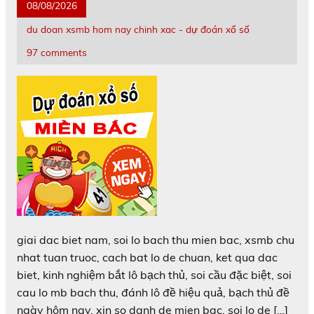
08/08/2026
du doan xsmb hom nay chinh xac - dự đoán xổ số
97 comments
giai dac biet nam, soi lo bach thu mien bac, xsmb chu
nhat tuan truoc, cach bat lo de chuan, ket qua dac
biet, kinh nghiệm bắt lô bạch thủ, soi cầu đặc biệt, soi
cau lo mb bach thu, đánh lô đề hiệu quả, bạch thủ đề
ngày hôm nay, xin so danh de mien bac, soi lo de […]