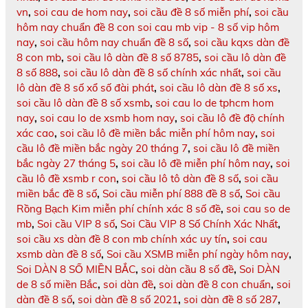
vn
,
soi cau de hom nay
,
soi cầu đề 8 số miễn phí
,
soi cầu
hôm nay chuẩn đề 8 con soi cau mb vip - 8 số vip hôm
nay
,
soi cầu hôm nay chuẩn đề 8 số
,
soi cầu kqxs dàn đề
8 con mb
,
soi cầu lô dàn đề 8 số 8785
,
soi cầu lô dàn đề
8 số 888
,
soi cầu lô dàn đề 8 số chính xác nhất
,
soi cầu
lô dàn đề 8 số xổ số đài phát
,
soi cầu lô dàn đề 8 số xs
,
soi cầu lô dàn đề 8 số xsmb
,
soi cau lo de tphcm hom
nay
,
soi cau lo de xsmb hom nay
,
soi cầu lô đề độ chính
xác cao
,
soi cầu lô đề miền bắc miễn phí hôm nay
,
soi
cầu lô đề miền bắc ngày 20 tháng 7
,
soi cầu lô đề miền
bắc ngày 27 tháng 5
,
soi cầu lô đề miễn phí hôm nay
,
soi
cầu lô đề xsmb r con
,
soi cầu lô tô dàn đề 8 số
,
soi cầu
miền bắc đề 8 số
,
Soi cầu miễn phí 888 đề 8 số
,
Soi cầu
Rồng Bạch Kim miễn phí chính xác 8 số đề
,
soi cau so de
mb
,
Soi cầu VIP 8 số
,
Soi Cầu VIP 8 Số Chính Xác Nhất
,
soi cầu xs dàn đề 8 con mb chính xác uy tín
,
soi cau
xsmb dàn đề 8 số
,
Soi cầu XSMB miễn phí ngày hôm nay
,
Soi DÀN 8 SỐ MIỀN BẮC
,
soi dàn cầu 8 số đề
,
Soi DÀN
de 8 số miền Bắc
,
soi dàn đề
,
soi dàn đề 8 con chuẩn
,
soi
dàn đề 8 số
,
soi dàn đề 8 số 2021
,
soi dàn đề 8 số 287
,