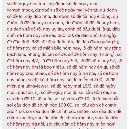
số đề ngày mai tum
,
dự đoán số đề ngày mai
xemphimbox
,
dự đoán số đề ngày mai yên tử
,
dự đoán
số đề tối nay đào nha
,
dự đoán số đề tối nay ê càng
,
dự
đoán số đề tối nay euro anh
,
dự đoán số đề tối nay hcm
,
dự đoán số đề tối nay uy tín
,
đánh đề đầu đuôi là gì
,
đầu
đuôi đề hôm nay
,
đề đầu đuôi 00
,
đề đầu đuôi 60 ngày
,
đề đầu đuôi 989
,
đề đầu đuôi otp
,
đề đầu đuôi quảng trị
,
đề hôm nay xổ số miền bắc hôm nay
,
lô đề hôm nay rồng
bạch kim
,
nhang đá xin số đề
,
số đề hôm nay 4 con gì
,
số
đề hôm nay 4/2
,
số đề hôm nay 5 3
,
số đề hôm nay 97
,
số
đề hôm nay âm là bao nhiêu
,
số đề hôm nay ăn gì
,
số đề
hôm nay bao nhiêu
,
số đề hôm nay ở hà nội
,
số đề hôm
nay uống
,
số đề kết hôm nay
,
số đề miễn phí 00
,
số đề
miễn phí ultraviewer
,
số đề ngày mai 19/6
,
số đề ngày
mai i passaic nj
,
số đề ngày mai ơi
,
soi cầu dàn đề
,
soi
cầu dàn đề 10 số nuôi
,
soi cầu dàn đề 10 số tô miền bắc
,
soi cầu dàn đề chính xác 100 00
,
soi cầu dàn đề chính
xác 4 số
,
soi cầu dàn đề chính xác amtek
,
soi cầu dàn đề
chính xác ăn
,
soi cầu dàn đề chính xác ptv
,
soi cầu dàn
đề hôm nay hà nội
,
soi cầu dàn đề hôm nay miền nam
,