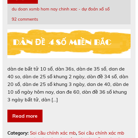
du doan xsmb hom nay chinh xac - dự đoán xổ số
92 comments
dàn de bất tử 10 số, dàn 36s, dàn de 35 số, dan de
40 so, dàn de 25 số khung 2 ngày, dàn đề 34 số, dàn
20 số, dàn de 25 số khung 3 ngày, dan de 40, dàn de
10 số ngày hôm nay, dan đe 60, dàn đề 36 số khung
3 ngày bất tử, dàn […]
Read more
Category:
Soi cầu chính xác mb
,
Soi cầu chính xác mb