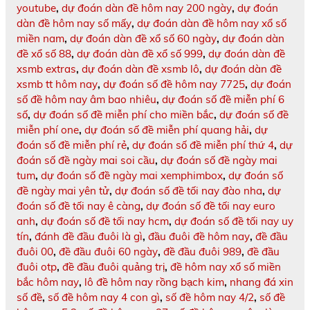
youtube
,
dự đoán dàn đề hôm nay 200 ngày
,
dự đoán
dàn đề hôm nay số mấy
,
dự đoán dàn đề hôm nay xổ số
miền nam
,
dự đoán dàn đề xổ số 60 ngày
,
dự đoán dàn
đề xổ số 88
,
dự đoán dàn đề xổ số 999
,
dự đoán dàn đề
xsmb extras
,
dự đoán dàn đề xsmb lô
,
dự đoán dàn đề
xsmb tt hôm nay
,
dự đoán số đề hôm nay 7725
,
dự đoán
số đề hôm nay âm bao nhiêu
,
dự đoán số đề miễn phí 6
số
,
dự đoán số đề miễn phí cho miền bắc
,
dự đoán số đề
miễn phí one
,
dự đoán số đề miễn phí quang hải
,
dự
đoán số đề miễn phí rẻ
,
dự đoán số đề miễn phí thứ 4
,
dự
đoán số đề ngày mai soi cầu
,
dự đoán số đề ngày mai
tum
,
dự đoán số đề ngày mai xemphimbox
,
dự đoán số
đề ngày mai yên tử
,
dự đoán số đề tối nay đào nha
,
dự
đoán số đề tối nay ê càng
,
dự đoán số đề tối nay euro
anh
,
dự đoán số đề tối nay hcm
,
dự đoán số đề tối nay uy
tín
,
đánh đề đầu đuôi là gì
,
đầu đuôi đề hôm nay
,
đề đầu
đuôi 00
,
đề đầu đuôi 60 ngày
,
đề đầu đuôi 989
,
đề đầu
đuôi otp
,
đề đầu đuôi quảng trị
,
đề hôm nay xổ số miền
bắc hôm nay
,
lô đề hôm nay rồng bạch kim
,
nhang đá xin
số đề
,
số đề hôm nay 4 con gì
,
số đề hôm nay 4/2
,
số đề