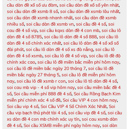
cầu dàn đề xổ số ưu đàm
,
soi cầu dàn đề xổ số yên nhật
,
soi cầu dàn đề xsmb 8 số
,
soi cầu dàn đề xsmb lâu nhất
,
soi cầu dàn đề xsmb nhanh nhất
,
soi cầu dàn đề xsmb
nhiều số
,
soi cầu dàn đề xsmb vn
,
soi cầu đề 4 số
,
soi
cau đề 4 số vip
,
soi cầu kqxs dàn đề 4 con mb
,
soi cầu lô
dàn đề 4 số 8785
,
soi cầu lô dàn đề 4 số 888
,
soi cầu lô
dàn đề 4 số chính xác nhất
,
soi cầu lô dàn đề 4 số xổ số
đài phát
,
soi cầu lô dàn đề 4 số xs đà nẵng
,
soi cầu lô
dàn đề 4 số xsmb
,
soi cầu lô đề 4 số vip
,
soi cầu lô đề độ
chính xác cao
,
soi cầu lô đề miền bắc miễn phí hôm nay
,
soi cầu lô đề miền bắc ngày 20 tháng 7
,
soi cầu lô đề
miền bắc ngày 27 tháng 5
,
soi cầu lô đề miễn phí hôm
nay
,
soi cầu lô đề xsmb r con
,
soi cầu lô tô dàn đề 4 số
,
soi cau mb vip - 4 số vip hôm nay
,
soi cầu miền bắc đề 4
số
,
Soi cầu miễn phí 888 đề 4 số
,
Soi cầu Rồng Bạch Kim
miễn phí chính xác 4 số đề
,
Soi cầu VIP 4 con hôm nay
,
Soi cầu vip 4 số
,
Soi Cầu VIP 4 Số Chính Xác Nhất
,
Soi
cầu vip bạch thủ phát tài 4 số
,
soi cầu vip đề 4 số
,
soi cầu
xs dàn đề 4 con mb chính xác uy tín
,
soi cau xsmb dàn
đề 4 số
,
Soi cầu XSMB miễn phí ngày hôm nay
,
soi dàn