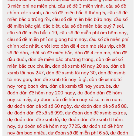
3 miền online miễn phí
,
cầu số đề 3 miền vinh
,
cầu số đề
chính xác xsmb
,
cầu số đề miền bắc â tháng 5
,
cầu số đề
miền bắc a trúng rồi
,
cầu số đề miền bắc bữa nay
,
cầu số
đề miền bắc giải đặc biệt
,
cầu số đề miền bắc quý 7 soi
,
cầu số đề miền bắc u19
,
cầu số đề miễn phí âm hôm nay
,
cầu số đề miễn phí an giang hôm nay
,
cầu số đề miễn phí
chính xác nhất
,
chốt loto dàn đề 4 con mb siêu vip
,
chốt
số đề dàn
,
chốt số đề miền bắc
,
dàn đề 4 con mb
,
dàn đề
đầu đuôi
,
dàn đề miền bắc phương trang
,
dàn đề xổ số
miền bắc cực chuẩn
,
dàn đề xsmb tối nay 20 so
,
dàn đề
xsmb tối nay 247
,
dàn đề xsmb tối nay 30
,
dàn đề xsmb
tối nay gan
,
dàn đề xsmb tối nay là gì
,
dàn đề xsmb tối
nay rong bach kim
,
dàn đề xsmb tối nay youtube
,
dự
đoán dàn đề hôm nay 200 ngày
,
dự đoán dàn đề hôm
nay số mấy
,
dự đoán dàn đề hôm nay xổ số miền nam
,
dự đoán dàn đề xổ số 60 ngày
,
dự đoán dàn đề xổ số 88
,
dự đoán dàn đề xổ số 999
,
dự đoán dàn đề xsmb extras
,
dự đoán dàn đề xsmb lô
,
dự đoán dàn đề xsmb tt hôm
nay
,
dự đoán số đề hôm nay 7725
,
dự đoán số đề hôm
nay âm bao nhiêu
,
dự đoán số đề miễn phí 6 số
,
dự đoán