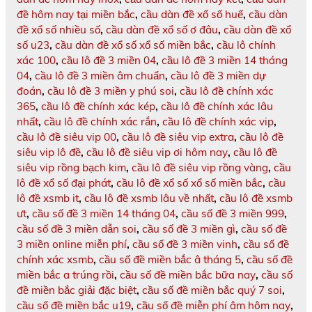
đề hôm nay tại miền bắc
,
cầu dàn đề xổ số huế
,
cầu dàn
đề xổ số nhiều số
,
cầu dàn đề xổ số ơ đâu
,
cầu dàn đề xổ
số u23
,
cầu dàn đề xổ số xổ số miền bắc
,
cầu lô chính
xác 100
,
cầu lô đề 3 miền 04
,
cầu lô đề 3 miền 14 tháng
04
,
cầu lô đề 3 miền âm chuẩn
,
cầu lô đề 3 miền dự
đoán
,
cầu lô đề 3 miền y phú soi
,
cầu lô đề chính xác
365
,
cầu lô đề chính xác kép
,
cầu lô đề chính xác lâu
nhất
,
cầu lô đề chính xác rắn
,
cầu lô đề chính xác vip
,
cầu lô đề siêu vip 00
,
cầu lô đề siêu vip extra
,
cầu lô đề
siêu vip lô đề
,
cầu lô đề siêu vip ơi hôm nay
,
cầu lô đề
siêu vip rồng bạch kim
,
cầu lô đề siêu vip rồng vàng
,
cầu
lô đề xổ số đại phát
,
cầu lô đề xổ số xổ số miền bắc
,
cầu
lô đề xsmb it
,
cầu lô đề xsmb lâu về nhất
,
cầu lô đề xsmb
ưt
,
cầu số đề 3 miền 14 tháng 04
,
cầu số đề 3 miền 999
,
cầu số đề 3 miền dẫn soi
,
cầu số đề 3 miền gì
,
cầu số đề
3 miền online miễn phí
,
cầu số đề 3 miền vinh
,
cầu số đề
chính xác xsmb
,
cầu số đề miền bắc â tháng 5
,
cầu số đề
miền bắc a trúng rồi
,
cầu số đề miền bắc bữa nay
,
cầu số
đề miền bắc giải đặc biệt
,
cầu số đề miền bắc quý 7 soi
,
cầu số đề miền bắc u19
,
cầu số đề miễn phí âm hôm nay
,