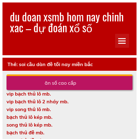
Skip
to
du doan xsmb hom nay chinh
content
xac – dự đoán xổ số
du doan xsmb hom nay chinh xac – dự đoán xổ số
Thẻ:
soi cầu dàn đề tối nay miền bắc
ăn số cao cấp
vip bạch thủ lô mb.
vip bạch thủ lô 2 nháy mb.
vip song thủ lô mb.
bạch thủ lô kép mb.
song thủ lô kép mb.
bạch thủ đề mb.