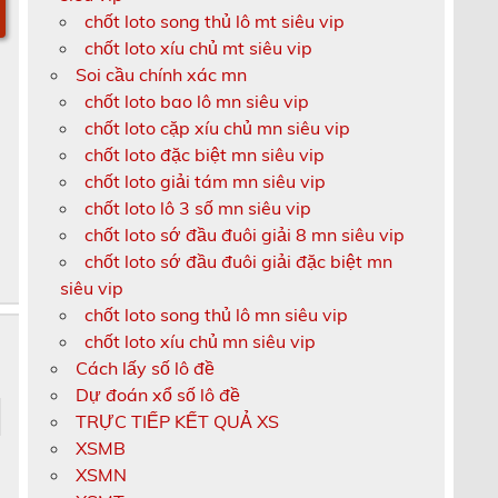
chốt loto song thủ lô mt siêu vip
chốt loto xíu chủ mt siêu vip
Soi cầu chính xác mn
chốt loto bao lô mn siêu vip
chốt loto cặp xíu chủ mn siêu vip
chốt loto đặc biệt mn siêu vip
chốt loto giải tám mn siêu vip
chốt loto lô 3 số mn siêu vip
chốt loto sớ đầu đuôi giải 8 mn siêu vip
chốt loto sớ đầu đuôi giải đặc biệt mn
siêu vip
chốt loto song thủ lô mn siêu vip
chốt loto xíu chủ mn siêu vip
Cách lấy số lô đề
Dự đoán xổ số lô đề
TRỰC TIẾP KẾT QUẢ XS
XSMB
XSMN