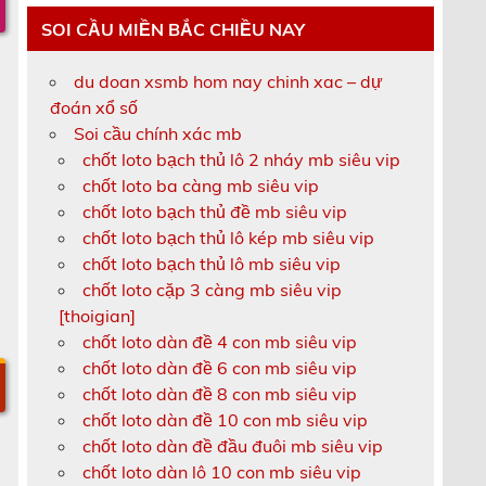
SOI CẦU MIỀN BẮC CHIỀU NAY
du doan xsmb hom nay chinh xac – dự
đoán xổ số
Soi cầu chính xác mb
chốt loto bạch thủ lô 2 nháy mb siêu vip
chốt loto ba càng mb siêu vip
chốt loto bạch thủ đề mb siêu vip
chốt loto bạch thủ lô kép mb siêu vip
chốt loto bạch thủ lô mb siêu vip
chốt loto cặp 3 càng mb siêu vip
[thoigian]
chốt loto dàn đề 4 con mb siêu vip
chốt loto dàn đề 6 con mb siêu vip
chốt loto dàn đề 8 con mb siêu vip
chốt loto dàn đề 10 con mb siêu vip
chốt loto dàn đề đầu đuôi mb siêu vip
chốt loto dàn lô 10 con mb siêu vip