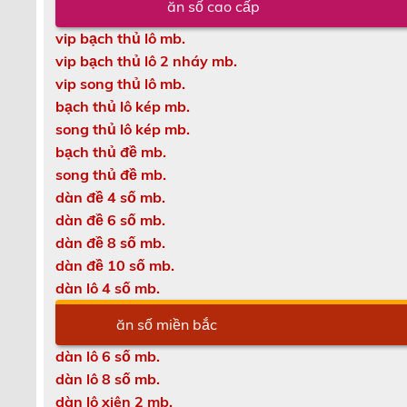
ăn số cao cấp
vip bạch thủ lô mb.
vip bạch thủ lô 2 nháy mb.
vip song thủ lô mb.
bạch thủ lô kép mb.
song thủ lô kép mb.
bạch thủ đề mb.
song thủ đề mb.
dàn đề 4 số mb.
dàn đề 6 số mb.
dàn đề 8 số mb.
dàn đề 10 số mb.
dàn lô 4 số mb.
ăn số miền bắc
dàn lô 6 số mb.
dàn lô 8 số mb.
dàn lô xiên 2 mb.