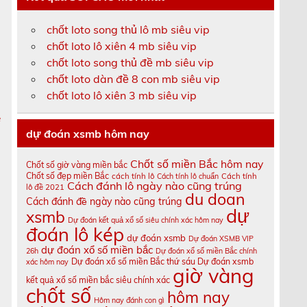
chốt loto song thủ lô mb siêu vip
chốt loto lô xiên 4 mb siêu vip
chốt loto song thủ đề mb siêu vip
chốt loto dàn đề 8 con mb siêu vip
chốt loto lô xiên 3 mb siêu vip
ề
dự đoán xsmb hôm nay
Chốt số miền Bắc hôm nay
Chốt số giờ vàng miền bắc
Chốt số đẹp miền Bắc
cách tính lô
Cách tính lô chuẩn
Cách tính
Cách đánh lô ngày nào cũng trúng
lô đề 2021
du doan
Cách đánh đề ngày nào cũng trúng
dự
xsmb
Dự đoán kết quả xổ số siêu chính xác hôm nay
đoán lô kép
e
dự đoán xsmb
Dự đoán XSMB VIP
dự đoán xổ số miền bắc
26h
Dự đoán xổ số miền Bắc chính
Dự đoán xổ số miền Bắc thứ sáu Dự đoán xsmb
xác hôm nay
y
giờ vàng
kết quả xổ số miền bắc siêu chính xác
chốt số
hôm nay
Hôm nay đánh con gì