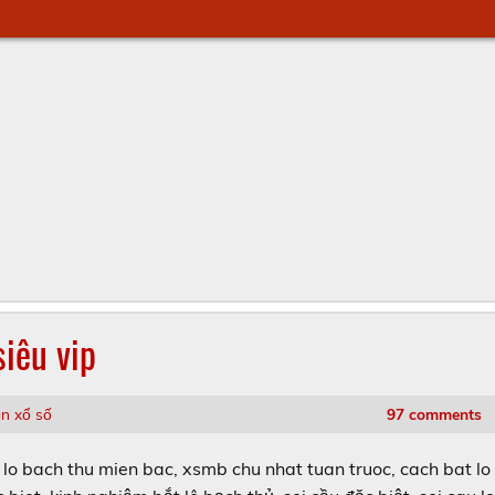
iêu vip
n xổ số
97 comments
i lo bach thu mien bac, xsmb chu nhat tuan truoc, cach bat lo