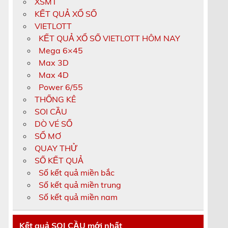
o
XSMT
KẾT QUẢ XỔ SỐ
VIETLOTT
KẾT QUẢ XỔ SỐ VIETLOTT HÔM NAY
Mega 6×45
Max 3D
Max 4D
Power 6/55
THỐNG KÊ
SOI CẦU
DÒ VÉ SỐ
SỔ MƠ
QUAY THỬ
SỐ KẾT QUẢ
Số kết quả miền bắc
Số kết quả miền trung
Số kết quả miền nam
Kết quả SOI CẦU mới nhất