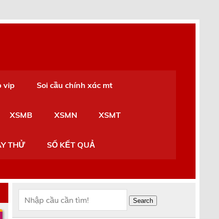
 vip
Soi cầu chính xác mt
XSMB
XSMN
XSMT
Y THỬ
SỐ KẾT QUẢ
Search