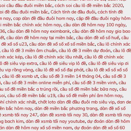
soi cầu đầu đuôi miền bắc
,
cách soi cầu lô đề miền bắc 2020
,
oi đề đầu đuôi miền bắc
,
Cách tính de đầu đuôi
,
cách tính đề
m nay
,
cap dàn đề đầu đuôi hom nay
,
cặp đề đầu đuôi ngày hôm
i miền bắc chính xác hôm nay
,
cầu dàn đề hôm nay 100 ngày
,
 36
,
cầu dàn đề hôm nay eximbank
,
cầu dàn đề hôm nay gia bao
ết
,
cầu dàn đề hôm nay tại miền bắc
,
cầu dàn đề xổ số huế
,
cầu
 đề xổ số u23
,
cầu dàn đề xổ số xổ số miền bắc
,
cầu lô chính xác
,
cầu lô đề 3 miền âm chuẩn
,
cầu lô đề 3 miền dự đoán
,
cầu lô đ
ính xác kép
,
cầu lô đề chính xác lâu nhất
,
cầu lô đề chính xác
ô đề siêu vip extra
,
cầu lô đề siêu vip lô đề
,
cầu lô đề siêu vip ơi
iêu vip rồng vàng
,
cầu lô đề xổ số đại phát
,
cầu lô đề xổ số xổ số
,
cầu lô đề xsmb ưt
,
cầu số đề 3 miền 14 tháng 04
,
cầu số đề 3
ì
,
cầu số đề 3 miền online miễn phí
,
cầu số đề 3 miền vinh
,
cầu
ầu số đề miền bắc a trúng rồi
,
cầu số đề miền bắc bữa nay
,
cầu
soi
,
cầu số đề miền bắc u19
,
cầu số đề miễn phí âm hôm nay
,
phí chính xác nhất
,
chốt loto dàn đề đầu đuôi mb siêu vip
,
dan d
iền bắc hôm nay
,
dàn đề miền bắc phương trang
,
dàn đề xổ số
ề xsmb tối nay 247
,
dàn đề xsmb tối nay 30
,
dàn đề xsmb tối na
ng bach kim
,
dàn đề xsmb tối nay youtube
,
dự đoán dàn đề hôm
án dàn đề hôm nay xổ số miền nam
,
dự đoán dàn đề xổ số 60