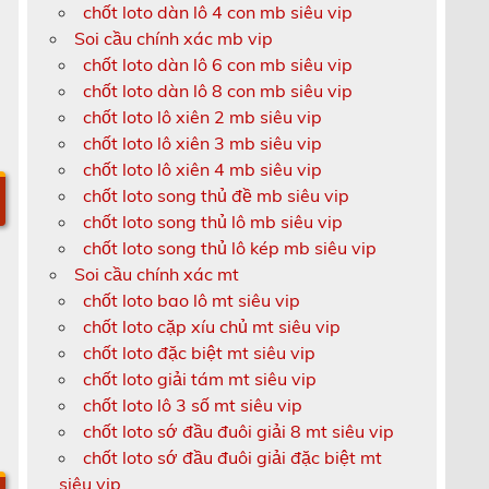
chốt loto dàn lô 4 con mb siêu vip
Soi cầu chính xác mb vip
chốt loto dàn lô 6 con mb siêu vip
chốt loto dàn lô 8 con mb siêu vip
chốt loto lô xiên 2 mb siêu vip
chốt loto lô xiên 3 mb siêu vip
chốt loto lô xiên 4 mb siêu vip
chốt loto song thủ đề mb siêu vip
chốt loto song thủ lô mb siêu vip
chốt loto song thủ lô kép mb siêu vip
Soi cầu chính xác mt
chốt loto bao lô mt siêu vip
chốt loto cặp xíu chủ mt siêu vip
chốt loto đặc biệt mt siêu vip
chốt loto giải tám mt siêu vip
chốt loto lô 3 số mt siêu vip
chốt loto sớ đầu đuôi giải 8 mt siêu vip
chốt loto sớ đầu đuôi giải đặc biệt mt
siêu vip