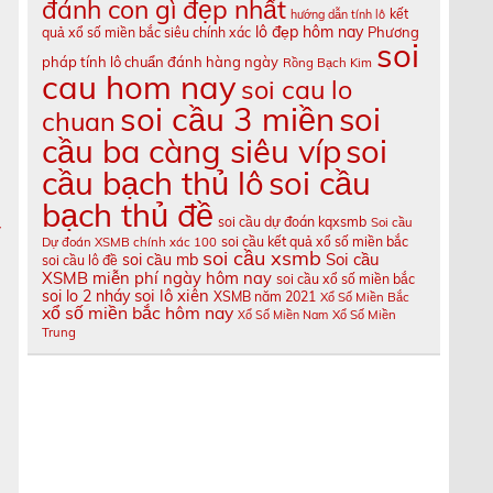
đánh con gì đẹp nhất
kết
hướng dẫn tính lô
lô đẹp hôm nay
Phương
quả xổ số miền bắc siêu chính xác
soi
pháp tính lô chuẩn đánh hàng ngày
Rồng Bạch Kim
cau hom nay
soi cau lo
soi cầu 3 miền
soi
chuan
cầu ba càng siêu víp
soi
cầu bạch thủ lô
soi cầu
bạch thủ đề
soi cầu dự đoán kqxsmb
Soi cầu
y
soi cầu kết quả xổ số miền bắc
Dự đoán XSMB chính xác 100
soi cầu xsmb
Soi cầu
soi cầu mb
soi cầu lô đề
XSMB miễn phí ngày hôm nay
soi cầu xổ số miền bắc
soi lô xiên
soi lo 2 nháy
XSMB năm 2021
Xổ Số Miền Bắc
xổ số miền bắc hôm nay
Xổ Số Miền Nam
Xổ Số Miền
Trung
i
n