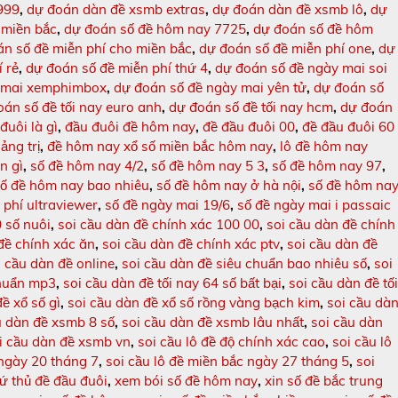
999
,
dự đoán dàn đề xsmb extras
,
dự đoán dàn đề xsmb lô
,
dự
 miền bắc
,
dự đoán số đề hôm nay 7725
,
dự đoán số đề hôm
án số đề miễn phí cho miền bắc
,
dự đoán số đề miễn phí one
,
dự
 rẻ
,
dự đoán số đề miễn phí thứ 4
,
dự đoán số đề ngày mai soi
y mai xemphimbox
,
dự đoán số đề ngày mai yên tử
,
dự đoán số
oán số đề tối nay euro anh
,
dự đoán số đề tối nay hcm
,
dự đoán
đuôi là gì
,
đầu đuôi đề hôm nay
,
đề đầu đuôi 00
,
đề đầu đuôi 60
ảng trị
,
đề hôm nay xổ số miền bắc hôm nay
,
lô đề hôm nay
n gì
,
số đề hôm nay 4/2
,
số đề hôm nay 5 3
,
số đề hôm nay 97
,
ố đề hôm nay bao nhiêu
,
số đề hôm nay ở hà nội
,
số đề hôm na
 phí ultraviewer
,
số đề ngày mai 19/6
,
số đề ngày mai i passaic
0 số nuôi
,
soi cầu dàn đề chính xác 100 00
,
soi cầu dàn đề chính
đề chính xác ăn
,
soi cầu dàn đề chính xác ptv
,
soi cầu dàn đề
i cầu dàn đề online
,
soi cầu dàn đề siêu chuẩn bao nhiêu số
,
soi
chuẩn mp3
,
soi cầu dàn đề tối nay 64 số bất bại
,
soi cầu dàn đề tố
ề xổ số gì
,
soi cầu dàn đề xổ số rồng vàng bạch kim
,
soi cầu dà
u dàn đề xsmb 8 số
,
soi cầu dàn đề xsmb lâu nhất
,
soi cầu dàn
i cầu dàn đề xsmb vn
,
soi cầu lô đề độ chính xác cao
,
soi cầu lô
 ngày 20 tháng 7
,
soi cầu lô đề miền bắc ngày 27 tháng 5
,
soi
tứ thủ đề đầu đuôi
,
xem bói số đề hôm nay
,
xin số đề bắc trung