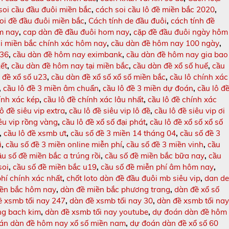
soi cầu đầu đuôi miền bắc
,
cách soi cầu lô đề miền bắc 2020
,
oi đề đầu đuôi miền bắc
,
Cách tính de đầu đuôi
,
cách tính đề
m nay
,
cap dàn đề đầu đuôi hom nay
,
cặp đề đầu đuôi ngày hôm
i miền bắc chính xác hôm nay
,
cầu dàn đề hôm nay 100 ngày
,
 36
,
cầu dàn đề hôm nay eximbank
,
cầu dàn đề hôm nay gia bao
ết
,
cầu dàn đề hôm nay tại miền bắc
,
cầu dàn đề xổ số huế
,
cầu
 đề xổ số u23
,
cầu dàn đề xổ số xổ số miền bắc
,
cầu lô chính xác
,
cầu lô đề 3 miền âm chuẩn
,
cầu lô đề 3 miền dự đoán
,
cầu lô đ
ính xác kép
,
cầu lô đề chính xác lâu nhất
,
cầu lô đề chính xác
ô đề siêu vip extra
,
cầu lô đề siêu vip lô đề
,
cầu lô đề siêu vip ơi
iêu vip rồng vàng
,
cầu lô đề xổ số đại phát
,
cầu lô đề xổ số xổ số
,
cầu lô đề xsmb ưt
,
cầu số đề 3 miền 14 tháng 04
,
cầu số đề 3
ì
,
cầu số đề 3 miền online miễn phí
,
cầu số đề 3 miền vinh
,
cầu
ầu số đề miền bắc a trúng rồi
,
cầu số đề miền bắc bữa nay
,
cầu
soi
,
cầu số đề miền bắc u19
,
cầu số đề miễn phí âm hôm nay
,
phí chính xác nhất
,
chốt loto dàn đề đầu đuôi mb siêu vip
,
dan d
iền bắc hôm nay
,
dàn đề miền bắc phương trang
,
dàn đề xổ số
ề xsmb tối nay 247
,
dàn đề xsmb tối nay 30
,
dàn đề xsmb tối na
ng bach kim
,
dàn đề xsmb tối nay youtube
,
dự đoán dàn đề hôm
án dàn đề hôm nay xổ số miền nam
,
dự đoán dàn đề xổ số 60