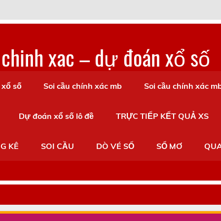
chinh xac – dự đoán xổ số
số
 xổ số
Soi cầu chính xác mb
Soi cầu chính xác mb
Dự đoán xổ số lô đề
TRỰC TIẾP KẾT QUẢ XS
G KÊ
SOI CẦU
DÒ VÉ SỐ
SỔ MƠ
QUA