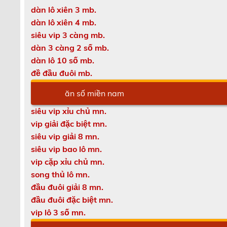
dàn lô xiên 3 mb.
dàn lô xiên 4 mb.
siêu vip 3 càng mb.
dàn 3 càng 2 số mb.
dàn lô 10 số mb.
đề đầu đuôi mb.
ăn số miền nam
siêu vip xỉu chủ mn.
vip giải đặc biệt mn.
siêu vip giải 8 mn.
siêu vip bao lô mn.
vip cặp xỉu chủ mn.
song thủ lô mn.
đầu đuôi giải 8 mn.
đầu đuôi đặc biệt mn.
vip lô 3 số mn.