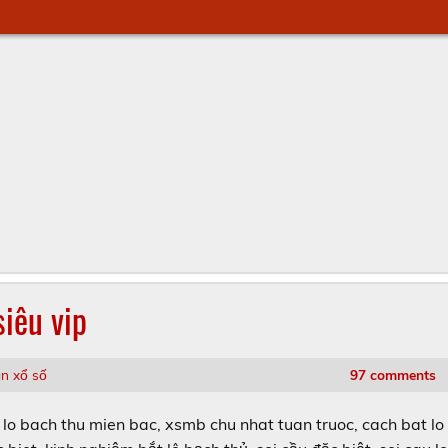
iêu vip
n xổ số
97 comments
i lo bach thu mien bac, xsmb chu nhat tuan truoc, cach bat lo