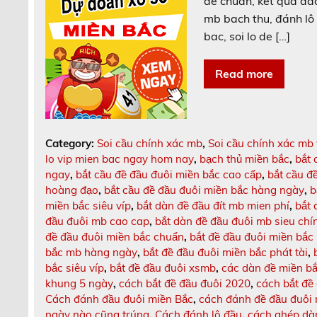
de chuan, ket qua dac 
mb bach thu, đánh lô
bac, soi lo de […]
Read more
Category:
Soi cầu chính xác mb
,
Soi cầu chính xác mb 
lo vip mien bac ngay hom nay
,
bạch thủ miền bắc
,
bắt 
ngay
,
bắt cầu đề đầu đuôi miền bắc cao cấp
,
bắt cầu đ
hoàng đạo
,
bắt cầu đề đầu đuôi miền bắc hàng ngày
,
b
miền bắc siêu víp
,
bắt dàn đề đầu đít mb mien phí
,
bắt 
đầu đuôi mb cao cap
,
bắt dàn đề đầu đuôi mb sieu chí
đề đầu đuôi miền bắc chuẩn
,
bắt đề đầu đuôi miền bắc
bắc mb hàng ngày
,
bắt đề đầu đuôi miền bắc phát tài
,
bắc siêu víp
,
bắt đề đầu đuôi xsmb
,
các dàn đề miền b
khung 5 ngày
,
cách bắt đề đầu đuôi 2020
,
cách bắt đề
Cách đánh đầu đuôi miền Bắc
,
cách đánh đề đầu đuôi 
ngày nào cũng trúng
,
Cách đánh lô đầu
,
cách ghép dà