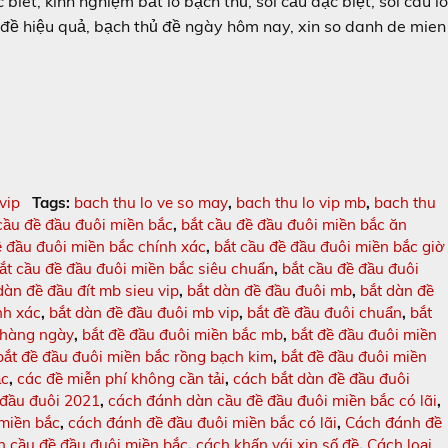
biet, kinh nghiệm bắt lô bạch thủ, soi cầu đặc biệt, soi cau l
 đề hiệu quả, bạch thủ đề ngày hôm nay, xin so danh de mien
vip
Tags:
bach thu lo ve so may
,
bach thu lo vip mb
,
bach thu
cầu đề đầu đuôi miền bắc
,
bắt cầu đề đầu đuôi miền bắc ăn
ề đầu đuôi miền bắc chính xác
,
bắt cầu đề đầu đuôi miền bắc giờ
ắt cầu đề đầu đuôi miền bắc siêu chuẩn
,
bắt cầu đề đầu đuôi
dàn đề đầu đít mb sieu vip
,
bắt dàn đề đầu đuôi mb
,
bắt dàn đề
nh xác
,
bắt dàn đề đầu đuôi mb vip
,
bắt đề đầu đuôi chuẩn
,
bắt
 hàng ngày
,
bắt đề đầu đuôi miền bắc mb
,
bắt đề đầu đuôi miền
bắt đề đầu đuôi miền bắc rồng bạch kim
,
bắt đề đầu đuôi miền
ắc
,
các đề miễn phí không cần tải
,
cách bắt dàn đề đầu đuôi
 đầu đuôi 2021
,
cách đánh dàn cầu đề đầu đuôi miền bắc có lãi
,
miền bắc
,
cách đánh đề đầu đuôi miền bắc có lãi
,
Cách đánh đề
n cầu đề đầu đuôi miền bắc
,
cách khấn vái xin số đề
,
Cách loại