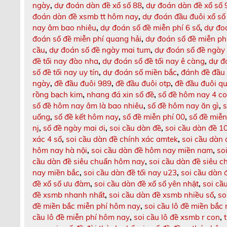
ngày
,
dự đoán dàn đề xổ số 88
,
dự đoán dàn đề xổ số 
đoán dàn đề xsmb tt hôm nay
,
dự đoán đầu đuôi xổ số
nay âm bao nhiêu
,
dự đoán số đề miễn phí 6 số
,
dự đo
đoán số đề miễn phí quang hải
,
dự đoán số đề miễn phí
cầu
,
dự đoán số đề ngày mai tum
,
dự đoán số đề ngà
đề tối nay đào nha
,
dự đoán số đề tối nay ê càng
,
dự đ
số đề tối nay uy tín
,
dự đoán số miền bắc
,
đánh đề đầu 
ngày
,
đề đầu đuôi 989
,
đề đầu đuôi otp
,
đề đầu đuôi qu
rồng bạch kim
,
nhang đá xin số đề
,
số đề hôm nay 4 co
số đề hôm nay âm là bao nhiêu
,
số đề hôm nay ăn gì
,
s
uống
,
số đề kết hôm nay
,
số đề miễn phí 00
,
số đề miễn
nj
,
số đề ngày mai ơi
,
soi cầu dàn đề
,
soi cầu dàn đề 1
xác 4 số
,
soi cầu dàn đề chính xác amtek
,
soi cầu dàn 
hôm nay hà nội
,
soi cầu dàn đề hôm nay miền nam
,
so
cầu dàn đề siêu chuẩn hôm nay
,
soi cầu dàn đề siêu 
nay miền bắc
,
soi cầu dàn đề tối nay u23
,
soi cầu dàn đ
đề xổ số ưu đàm
,
soi cầu dàn đề xổ số yên nhật
,
soi cầ
đề xsmb nhanh nhất
,
soi cầu dàn đề xsmb nhiều số
,
so
đề miền bắc miễn phí hôm nay
,
soi cầu lô đề miền bắc
cầu lô đề miễn phí hôm nay
,
soi cầu lô đề xsmb r con
,