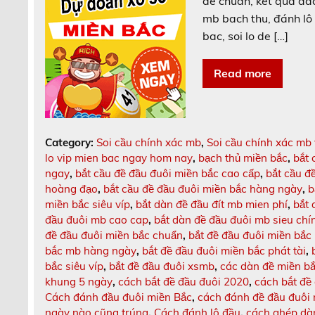
de chuan, ket qua dac 
mb bach thu, đánh lô
bac, soi lo de […]
Read more
Category:
Soi cầu chính xác mb
,
Soi cầu chính xác mb 
lo vip mien bac ngay hom nay
,
bạch thủ miền bắc
,
bắt 
ngay
,
bắt cầu đề đầu đuôi miền bắc cao cấp
,
bắt cầu đ
hoàng đạo
,
bắt cầu đề đầu đuôi miền bắc hàng ngày
,
b
miền bắc siêu víp
,
bắt dàn đề đầu đít mb mien phí
,
bắt 
đầu đuôi mb cao cap
,
bắt dàn đề đầu đuôi mb sieu chí
đề đầu đuôi miền bắc chuẩn
,
bắt đề đầu đuôi miền bắc
bắc mb hàng ngày
,
bắt đề đầu đuôi miền bắc phát tài
,
bắc siêu víp
,
bắt đề đầu đuôi xsmb
,
các dàn đề miền b
khung 5 ngày
,
cách bắt đề đầu đuôi 2020
,
cách bắt đề
Cách đánh đầu đuôi miền Bắc
,
cách đánh đề đầu đuôi 
ngày nào cũng trúng
,
Cách đánh lô đầu
,
cách ghép dà