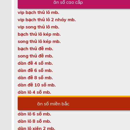
ăn số cao cấp
vip bạch thủ lô mb.
vip bạch thủ lô 2 nháy mb.
vip song thủ lô mb.
bạch thủ lô kép mb.
song thủ lô kép mb.
bạch thủ đề mb.
song thủ đề mb.
dàn đề 4 số mb.
dàn đề 6 số mb.
dàn đề 8 số mb.
dàn đề 10 số mb.
dàn lô 4 số mb.
ăn số miền bắc
dàn lô 6 số mb.
dàn lô 8 số mb.
dàn lô xiên 2 mb.