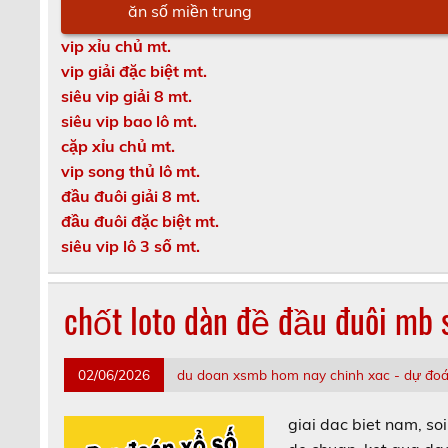
ăn số miền trung
vip xỉu chủ mt.
vip giải đặc biệt mt.
siêu vip giải 8 mt.
siêu vip bao lô mt.
cặp xỉu chủ mt.
vip song thủ lô mt.
đầu đuôi giải 8 mt.
đầu đuôi đặc biệt mt.
siêu vip lô 3 số mt.
chốt loto dàn đề đầu đuôi mb s
02/06/2026
du doan xsmb hom nay chinh xac - dự đoá
giai dac biet nam, so