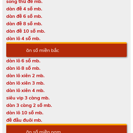
song thủ đề mb.
dàn đề 4 số mb.
dàn đề 6 số mb.
dàn đề 8 số mb.
dàn đề 10 số mb.
dàn lô 4 số mb.
ăn số miền bắc
dàn lô 6 số mb.
dàn lô 8 số mb.
dàn lô xiên 2 mb.
dàn lô xiên 3 mb.
dàn lô xiên 4 mb.
siêu vip 3 càng mb.
dàn 3 càng 2 số mb.
dàn lô 10 số mb.
đề đầu đuôi mb.
ăn số miền nam