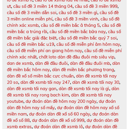
ưt
,
cầu số đề 3 miền 14 tháng 04
,
cầu số đề 3 miền 999
,
cầu số đề 3 miền dẫn soi
,
cầu số đề 3 miền gì
,
cầu số đề
3 miền online miễn phí
,
cầu số đề 3 miền vinh
,
cầu số đề
chính xác xsmb
,
cầu số đề miền bắc â tháng 5
,
cầu số đề
miền bắc a trúng rồi
,
cầu số đề miền bắc bữa nay
,
cầu số
đề miền bắc giải đặc biệt
,
cầu số đề miền bắc quý 7 soi
,
cầu số đề miền bắc u19
,
cầu số đề miễn phí âm hôm nay
,
cầu số đề miễn phí an giang hôm nay
,
cầu số đề miễn phí
chính xác nhất
,
chốt loto dàn đề đầu đuôi mb siêu vip
,
dan de xsmb
,
dàn đề đầu đuôi
,
dàn đề đầu đuôi mb
,
dàn
đề miền bắc hôm nay
,
dàn đề miền bắc phương trang
,
dàn đề xổ số miền bắc cực chuẩn
,
dàn đề xsmb tối nay
20 so
,
dàn đề xsmb tối nay 247
,
dàn đề xsmb tối nay 30
,
dàn đề xsmb tối nay gan
,
dàn đề xsmb tối nay là gì
,
dàn
đề xsmb tối nay rong bach kim
,
dàn đề xsmb tối nay
youtube
,
dự đoán dàn đề hôm nay 200 ngày
,
dự đoán
dàn đề hôm nay số mấy
,
dự đoán dàn đề hôm nay xổ số
miền nam
,
dự đoán dàn đề xổ số 60 ngày
,
dự đoán dàn
đề xổ số 88
,
dự đoán dàn đề xổ số 999
,
dự đoán dàn đề
xsmb extras
,
dự đoán dàn đề xsmb lô
,
dự đoán dàn đề