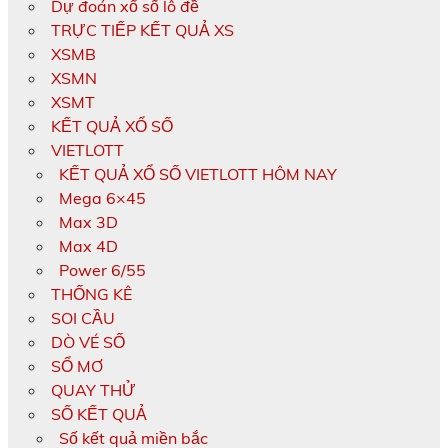
Dự đoán xổ số lô đề
TRỰC TIẾP KẾT QUẢ XS
XSMB
XSMN
XSMT
KẾT QUẢ XỔ SỐ
VIETLOTT
KẾT QUẢ XỔ SỐ VIETLOTT HÔM NAY
Mega 6×45
Max 3D
Max 4D
Power 6/55
THỐNG KÊ
SOI CẦU
DÒ VÉ SỐ
SỔ MƠ
QUAY THỬ
SỐ KẾT QUẢ
Số kết quả miền bắc