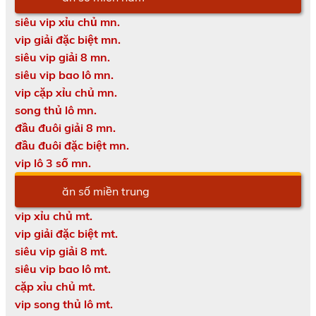
siêu vip xỉu chủ mn.
vip giải đặc biệt mn.
siêu vip giải 8 mn.
siêu vip bao lô mn.
vip cặp xỉu chủ mn.
song thủ lô mn.
đầu đuôi giải 8 mn.
đầu đuôi đặc biệt mn.
vip lô 3 số mn.
ăn số miền trung
vip xỉu chủ mt.
vip giải đặc biệt mt.
siêu vip giải 8 mt.
siêu vip bao lô mt.
cặp xỉu chủ mt.
vip song thủ lô mt.