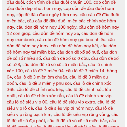
đầu đuôi
,
cách tính đề đầu đuôi chuẩn 100
,
cap dàn đề
đầu đuôi dep nhat hom nay
,
cap dàn đề đầu đuôi hom
nay
,
cặp đề đầu đuôi ngày hôm nay
,
cầu cầu đề đầu đuôi
miền bắc
,
cầu cầu đề đầu đuôi miền bắc chính xác hôm
nay
,
cầu dàn đề hôm nay 100 ngày
,
cầu dàn đề hôm nay
12 con giáp
,
cầu dàn đề hôm nay 36
,
cầu dàn đề hôm
nay eximbank
,
cầu dàn đề hôm nay gia bao nhiêu
,
cầu
dàn đề hôm nay inox
,
cầu dàn đề hôm nay kết
,
cầu dàn
đề hôm nay tại miền bắc
,
cầu dàn đề xổ số huế
,
cầu dàn
đề xổ số nhiều số
,
cầu dàn đề xổ số ơ đâu
,
cầu dàn đề xổ
số u23
,
cầu dàn đề xổ số xổ số miền bắc
,
cầu lô chính
xác 100
,
cầu lô đề 3 miền 04
,
cầu lô đề 3 miền 14 tháng
04
,
cầu lô đề 3 miền âm chuẩn
,
cầu lô đề 3 miền dự
đoán
,
cầu lô đề 3 miền y phú soi
,
cầu lô đề chính xác
365
,
cầu lô đề chính xác kép
,
cầu lô đề chính xác lâu
nhất
,
cầu lô đề chính xác rắn
,
cầu lô đề chính xác vip
,
cầu lô đề siêu vip 00
,
cầu lô đề siêu vip extra
,
cầu lô đề
siêu vip lô đề
,
cầu lô đề siêu vip ơi hôm nay
,
cầu lô đề
siêu vip rồng bạch kim
,
cầu lô đề siêu vip rồng vàng
,
cầu
lô đề xổ số đại phát
,
cầu lô đề xổ số xổ số miền bắc
,
cầu
lô đề xsmb it
,
cầu lô đề xsmb lâu về nhất
,
cầu lô đề xsmb