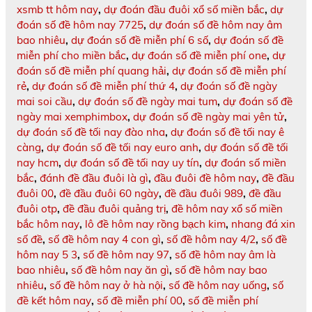
xsmb tt hôm nay
,
dự đoán đầu đuôi xổ số miền bắc
,
dự
đoán số đề hôm nay 7725
,
dự đoán số đề hôm nay âm
bao nhiêu
,
dự đoán số đề miễn phí 6 số
,
dự đoán số đề
miễn phí cho miền bắc
,
dự đoán số đề miễn phí one
,
dự
đoán số đề miễn phí quang hải
,
dự đoán số đề miễn phí
rẻ
,
dự đoán số đề miễn phí thứ 4
,
dự đoán số đề ngày
mai soi cầu
,
dự đoán số đề ngày mai tum
,
dự đoán số đề
ngày mai xemphimbox
,
dự đoán số đề ngày mai yên tử
,
dự đoán số đề tối nay đào nha
,
dự đoán số đề tối nay ê
càng
,
dự đoán số đề tối nay euro anh
,
dự đoán số đề tối
nay hcm
,
dự đoán số đề tối nay uy tín
,
dự đoán số miền
bắc
,
đánh đề đầu đuôi là gì
,
đầu đuôi đề hôm nay
,
đề đầu
đuôi 00
,
đề đầu đuôi 60 ngày
,
đề đầu đuôi 989
,
đề đầu
đuôi otp
,
đề đầu đuôi quảng trị
,
đề hôm nay xổ số miền
bắc hôm nay
,
lô đề hôm nay rồng bạch kim
,
nhang đá xin
số đề
,
số đề hôm nay 4 con gì
,
số đề hôm nay 4/2
,
số đề
hôm nay 5 3
,
số đề hôm nay 97
,
số đề hôm nay âm là
bao nhiêu
,
số đề hôm nay ăn gì
,
số đề hôm nay bao
nhiêu
,
số đề hôm nay ở hà nội
,
số đề hôm nay uống
,
số
đề kết hôm nay
,
số đề miễn phí 00
,
số đề miễn phí