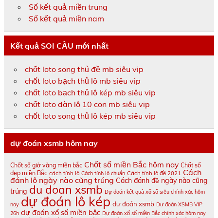
Số kết quả miền trung
Số kết quả miền nam
Kết quả SOI CẦU mới nhất
chốt loto song thủ đề mb siêu vip
chốt loto bạch thủ lô mb siêu vip
chốt loto bạch thủ lô kép mb siêu vip
chốt loto dàn lô 10 con mb siêu vip
chốt loto song thủ lô kép mb siêu vip
dự đoán xsmb hôm nay
Chốt số miền Bắc hôm nay
Chốt số giờ vàng miền bắc
Chốt số
Cách
đẹp miền Bắc
cách tính lô
Cách tính lô chuẩn
Cách tính lô đề 2021
đánh lô ngày nào cũng trúng
Cách đánh đề ngày nào cũng
du doan xsmb
trúng
Dự đoán kết quả xổ số siêu chính xác hôm
dự đoán lô kép
dự đoán xsmb
nay
Dự đoán XSMB VIP
dự đoán xổ số miền bắc
26h
Dự đoán xổ số miền Bắc chính xác hôm nay