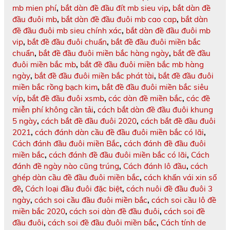
mb mien phí
,
bắt dàn đề đầu đít mb sieu vip
,
bắt dàn đề
đầu đuôi mb
,
bắt dàn đề đầu đuôi mb cao cap
,
bắt dàn
đề đầu đuôi mb sieu chính xác
,
bắt dàn đề đầu đuôi mb
vip
,
bắt đề đầu đuôi chuẩn
,
bắt đề đầu đuôi miền bắc
chuẩn
,
bắt đề đầu đuôi miền bắc hàng ngày
,
bắt đề đầu
đuôi miền bắc mb
,
bắt đề đầu đuôi miền bắc mb hàng
ngày
,
bắt đề đầu đuôi miền bắc phát tài
,
bắt đề đầu đuôi
miền bắc rồng bạch kim
,
bắt đề đầu đuôi miền bắc siêu
víp
,
bắt đề đầu đuôi xsmb
,
các dàn đề miền bắc
,
các đề
miễn phí không cần tải
,
cách bắt dàn đề đầu đuôi khung
5 ngày
,
cách bắt đề đầu đuôi 2020
,
cách bắt đề đầu đuôi
2021
,
cách đánh dàn cầu đề đầu đuôi miền bắc có lãi
,
Cách đánh đầu đuôi miền Bắc
,
cách đánh đề đầu đuôi
miền bắc
,
cách đánh đề đầu đuôi miền bắc có lãi
,
Cách
đánh đề ngày nào cũng trúng
,
Cách đánh lô đầu
,
cách
ghép dàn cầu đề đầu đuôi miền bắc
,
cách khấn vái xin số
đề
,
Cách loại đầu đuôi đặc biệt
,
cách nuôi đề đầu đuôi 3
ngày
,
cách soi cầu đầu đuôi miền bắc
,
cách soi cầu lô đề
miền bắc 2020
,
cách soi dàn đề đầu đuôi
,
cách soi đề
đầu đuôi
,
cách soi đề đầu đuôi miền bắc
,
Cách tính de