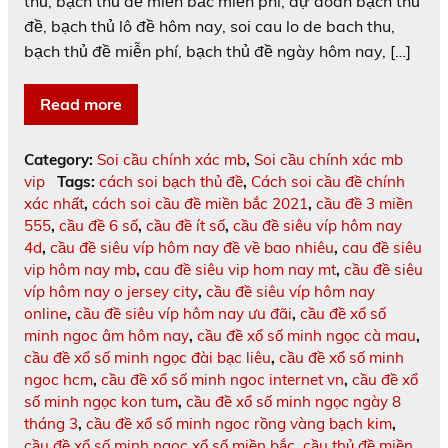
thủ, bạch thủ đề miền bắc miễn phí, dự đoán bạch thủ
đề, bạch thủ lô đề hôm nay, soi cau lo de bach thu,
bạch thủ đề miễn phí, bạch thủ đề ngày hôm nay, […]
Read more
Category:
Soi cầu chính xác mb
,
Soi cầu chính xác mb
vip
Tags:
cách soi bạch thủ đề
,
Cách soi cầu đề chính
xác nhất
,
cách soi cầu đề miền bắc 2021
,
cầu đề 3 miền
555
,
cầu đề 6 số
,
cầu đề ít số
,
cầu đề siêu víp hôm nay
4d
,
cầu đề siêu víp hôm nay đề về bao nhiêu
,
cau đề siêu
vip hôm nay mb
,
cau đề siêu vip hom nay mt
,
cầu đề siêu
víp hôm nay o jersey city
,
cầu đề siêu víp hôm nay
online
,
cầu đề siêu víp hôm nay ưu đãi
,
cầu đề xổ số
minh ngoc âm hôm nay
,
cầu đề xổ số minh ngọc cà mau
,
cầu đề xổ số minh ngọc đài bạc liêu
,
cầu đề xổ số minh
ngoc hcm
,
cầu đề xổ số minh ngoc internet vn
,
cầu đề xổ
số minh ngọc kon tum
,
cầu đề xổ số minh ngọc ngày 8
tháng 3
,
cầu đề xổ số minh ngoc rồng vàng bạch kim
,
cầu đề xổ số minh ngoc xổ số miền bắc
,
cầu thủ đề miền