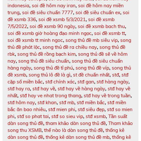
indonesia
,
soi đề hôm nay iran
,
soi đề hôm nay miền
trung
,
soi đề siêu chuẩn 7777
,
soi đề siêu chuẩn ex
,
soi
đề xsmb 336
,
soi đề xsmb 5/3/2021
,
soi đề xsmb
7/5/2022
,
soi đề xsmb 90 ngày
,
soi đề xsmb bach thu
,
soi đề xsmb giờ hoàng đạo minh ngọc
,
soi đề xsmb tt
,
soi đề xsmb tt minh ngoc
,
song thủ đề mb siêu vip
,
song
thủ đề phát lộc
,
song thủ đề ra chiều nay
,
song thủ đề
rbk
,
song thủ đề rồng bạch kim
,
song thủ đề sẽ về hôm
nay
,
song thủ đề siêu chuẩn
,
song thủ đề siêu chuẩn
hàng ngày
,
song thủ đề tỉ phú
,
song thủ đề víp
,
song thủ
đề xsmb
,
song thủ lô đề là gì
,
st đề chuẩn nhất
,
stđ
,
stđ
cặp số miền bắc
,
stđ chính xác
,
stđ gan
,
stđ hàng ngày
,
stđ hay ra
,
stđ hay về
,
stđ hay về hàng ngày
,
stđ hay về
nhất
,
stđ hay ve nhat trong thang
,
stđ hay về trong tuần
,
stđ hôm nay
,
stđ khan
,
stđ mb
,
stđ miền bắc
,
stđ miền
bắc ăn bao nhiêu
,
stđ mien phi
,
stđ siêu đẹp
,
stđ so mien
phi
,
stđ so phat tai
,
stđ so sieu vip
,
stđ xsmb
,
Tần suất
dàn song thủ đề
,
tham khảo dàn song thủ đề
,
Tham khảo
song thu XSMB
,
thế nào là dàn song thủ đề
,
thống kê
dàn song thủ đề
,
thống kê dàn song thủ đề mb
,
thống kê