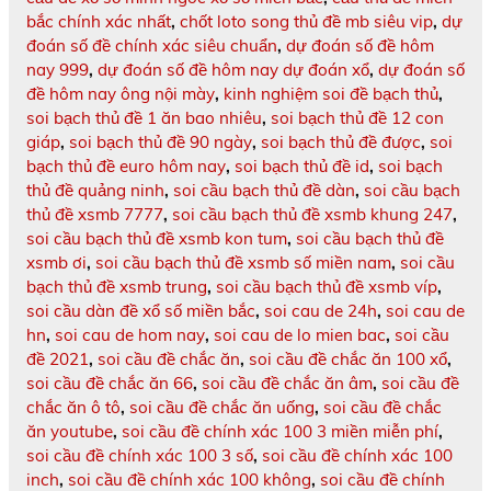
bắc chính xác nhất
,
chốt loto song thủ đề mb siêu vip
,
dự
đoán số đề chính xác siêu chuẩn
,
dự đoán số đề hôm
nay 999
,
dự đoán số đề hôm nay dự đoán xổ
,
dự đoán số
đề hôm nay ông nội mày
,
kinh nghiệm soi đề bạch thủ
,
soi bạch thủ đề 1 ăn bao nhiêu
,
soi bạch thủ đề 12 con
giáp
,
soi bạch thủ đề 90 ngày
,
soi bạch thủ đề được
,
soi
bạch thủ đề euro hôm nay
,
soi bạch thủ đề id
,
soi bạch
thủ đề quảng ninh
,
soi cầu bạch thủ đề dàn
,
soi cầu bạch
thủ đề xsmb 7777
,
soi cầu bạch thủ đề xsmb khung 247
,
soi cầu bạch thủ đề xsmb kon tum
,
soi cầu bạch thủ đề
xsmb ơi
,
soi cầu bạch thủ đề xsmb số miền nam
,
soi cầu
bạch thủ đề xsmb trung
,
soi cầu bạch thủ đề xsmb víp
,
soi cầu dàn đề xổ số miền bắc
,
soi cau de 24h
,
soi cau de
hn
,
soi cau de hom nay
,
soi cau de lo mien bac
,
soi cầu
đề 2021
,
soi cầu đề chắc ăn
,
soi cầu đề chắc ăn 100 xổ
,
soi cầu đề chắc ăn 66
,
soi cầu đề chắc ăn âm
,
soi cầu đề
chắc ăn ô tô
,
soi cầu đề chắc ăn uống
,
soi cầu đề chắc
ăn youtube
,
soi cầu đề chính xác 100 3 miền miễn phí
,
soi cầu đề chính xác 100 3 số
,
soi cầu đề chính xác 100
inch
,
soi cầu đề chính xác 100 không
,
soi cầu đề chính