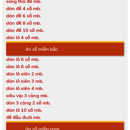
song thủ đề mb.
dàn đề 4 số mb.
dàn đề 6 số mb.
dàn đề 8 số mb.
dàn đề 10 số mb.
dàn lô 4 số mb.
ăn số miền bắc
dàn lô 6 số mb.
dàn lô 8 số mb.
dàn lô xiên 2 mb.
dàn lô xiên 3 mb.
dàn lô xiên 4 mb.
siêu vip 3 càng mb.
dàn 3 càng 2 số mb.
dàn lô 10 số mb.
đề đầu đuôi mb.
ăn số miền nam