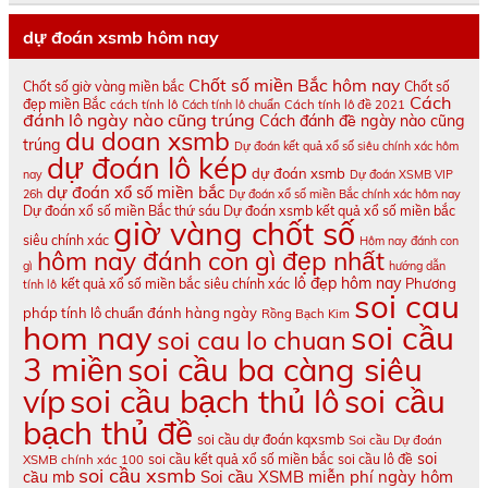
dự đoán xsmb hôm nay
Chốt số miền Bắc hôm nay
Chốt số giờ vàng miền bắc
Chốt số
Cách
đẹp miền Bắc
cách tính lô
Cách tính lô chuẩn
Cách tính lô đề 2021
đánh lô ngày nào cũng trúng
Cách đánh đề ngày nào cũng
du doan xsmb
trúng
Dự đoán kết quả xổ số siêu chính xác hôm
dự đoán lô kép
dự đoán xsmb
nay
Dự đoán XSMB VIP
dự đoán xổ số miền bắc
26h
Dự đoán xổ số miền Bắc chính xác hôm nay
Dự đoán xổ số miền Bắc thứ sáu Dự đoán xsmb kết quả xổ số miền bắc
giờ vàng chốt số
siêu chính xác
Hôm nay đánh con
hôm nay đánh con gì đẹp nhất
gì
hướng dẫn
lô đẹp hôm nay
Phương
kết quả xổ số miền bắc siêu chính xác
tính lô
soi cau
pháp tính lô chuẩn đánh hàng ngày
Rồng Bạch Kim
hom nay
soi cầu
soi cau lo chuan
3 miền
soi cầu ba càng siêu
víp
soi cầu bạch thủ lô
soi cầu
bạch thủ đề
soi cầu dự đoán kqxsmb
Soi cầu Dự đoán
soi
soi cầu kết quả xổ số miền bắc
soi cầu lô đề
XSMB chính xác 100
soi cầu xsmb
Soi cầu XSMB miễn phí ngày hôm
cầu mb