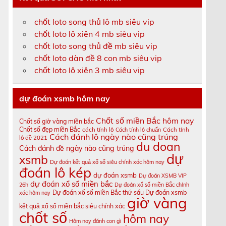
chốt loto song thủ lô mb siêu vip
chốt loto lô xiên 4 mb siêu vip
chốt loto song thủ đề mb siêu vip
chốt loto dàn đề 8 con mb siêu vip
u
chốt loto lô xiên 3 mb siêu vip
dự đoán xsmb hôm nay
Chốt số miền Bắc hôm nay
Chốt số giờ vàng miền bắc
Chốt số đẹp miền Bắc
cách tính lô
Cách tính lô chuẩn
Cách tính
i
Cách đánh lô ngày nào cũng trúng
lô đề 2021
du doan
Cách đánh đề ngày nào cũng trúng
dự
xsmb
Dự đoán kết quả xổ số siêu chính xác hôm nay
đoán lô kép
dự đoán xsmb
Dự đoán XSMB VIP
dự đoán xổ số miền bắc
26h
Dự đoán xổ số miền Bắc chính
Dự đoán xổ số miền Bắc thứ sáu Dự đoán xsmb
xác hôm nay
giờ vàng
ô
kết quả xổ số miền bắc siêu chính xác
chốt số
hôm nay
Hôm nay đánh con gì