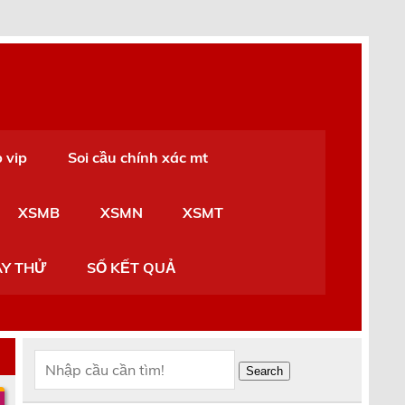
 vip
Soi cầu chính xác mt
XSMB
XSMN
XSMT
Y THỬ
SỐ KẾT QUẢ
Search