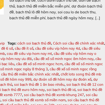
soi bạch thủ đề, cách đánh bạch thủ đề, dàn đề bạch
thủ, bạch thủ đề miền bắc miễn phí, dự đoán bạch thủ
đề, bạch thủ lô đề hôm nay, soi cau lo de bach thu,
bạch thủ đề miễn phí, bạch thủ đề ngày hôm nay, […]
vip
Tags:
cách soi bạch thủ đề
,
Cách soi cầu đề chính xác nhất
,
 đề 6 số
,
cầu đề ít số
,
cầu đề siêu víp hôm nay 4d
,
cầu đề siêu
 mb
,
cau đề siêu vip hom nay mt
,
cầu đề siêu víp hôm nay o
 víp hôm nay ưu đãi
,
cầu đề xổ số minh ngoc âm hôm nay
,
cầu
 bạc liêu
,
cầu đề xổ số minh ngoc hcm
,
cầu đề xổ số minh ngoc
 số minh ngọc ngày 8 tháng 3
,
cầu đề xổ số minh ngoc rồng
,
cầu thủ đề miền bắc chính xác nhất
,
chốt loto song thủ đề mb
 số đề hôm nay 999
,
dự đoán số đề hôm nay dự đoán xổ
,
dự
bạch thủ
,
soi bạch thủ đề 1 ăn bao nhiêu
,
soi bạch thủ đề 12 con
i bạch thủ đề euro hôm nay
,
soi bạch thủ đề id
,
soi bạch thủ đề
 đề xsmb 7777
,
soi cầu bạch thủ đề xsmb khung 247
,
soi cầu
i
,
soi cầu bạch thủ đề xsmb số miền nam
,
soi cầu bạch thủ đề