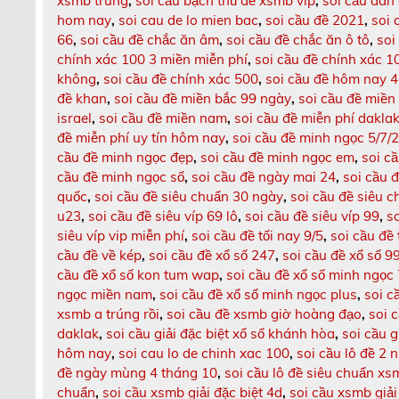
xsmb trung
,
soi cầu bạch thủ đề xsmb víp
,
soi cầu dàn
hom nay
,
soi cau de lo mien bac
,
soi cầu đề 2021
,
soi 
66
,
soi cầu đề chắc ăn âm
,
soi cầu đề chắc ăn ô tô
,
soi
chính xác 100 3 miền miễn phí
,
soi cầu đề chính xác 1
không
,
soi cầu đề chính xác 500
,
soi cầu đề hôm nay 4
đề khan
,
soi cầu đề miền bắc 99 ngày
,
soi cầu đề miền
israel
,
soi cầu đề miền nam
,
soi cầu đề miễn phí dakla
đề miễn phí uy tín hôm nay
,
soi cầu đề minh ngọc 5/7/
cầu đề minh ngọc đẹp
,
soi cầu đề minh ngọc em
,
soi c
cầu đề minh ngọc số
,
soi cầu đề ngày mai 24
,
soi cầu 
quốc
,
soi cầu đề siêu chuẩn 30 ngày
,
soi cầu đề siêu 
u23
,
soi cầu đề siêu víp 69 lô
,
soi cầu đề siêu víp 99
,
s
siêu víp vip miễn phí
,
soi cầu đề tối nay 9/5
,
soi cầu đề 
cầu đề về kép
,
soi cầu đề xổ số 247
,
soi cầu đề xổ số 9
cầu đề xổ số kon tum wap
,
soi cầu đề xổ số minh ngọc 
ngọc miền nam
,
soi cầu đề xổ số minh ngọc plus
,
soi c
xsmb a trúng rồi
,
soi cầu đề xsmb giờ hoàng đạo
,
soi 
daklak
,
soi cầu giải đặc biệt xổ số khánh hòa
,
soi cầu g
hôm nay
,
soi cau lo de chinh xac 100
,
soi cầu lô đề 2 
đề ngày mùng 4 tháng 10
,
soi cầu lô đề siêu chuẩn xs
chuẩn
,
soi cầu xsmb giải đặc biệt 4d
,
soi cầu xsmb giải