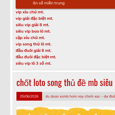
ăn số miền trung
vip xỉu chủ mt.
vip giải đặc biệt mt.
siêu vip giải 8 mt.
siêu vip bao lô mt.
cặp xỉu chủ mt.
vip song thủ lô mt.
đầu đuôi giải 8 mt.
đầu đuôi đặc biệt mt.
siêu vip lô 3 số mt.
chốt loto song thủ đề mb siêu 
05/06/2026
du doan xsmb hom nay chinh xac - dự đoá