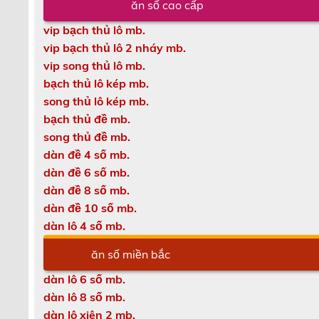
ăn số cao cấp
vip bạch thủ lô mb.
vip bạch thủ lô 2 nháy mb.
vip song thủ lô mb.
bạch thủ lô kép mb.
song thủ lô kép mb.
bạch thủ đề mb.
song thủ đề mb.
dàn đề 4 số mb.
dàn đề 6 số mb.
dàn đề 8 số mb.
dàn đề 10 số mb.
dàn lô 4 số mb.
ăn số miền bắc
dàn lô 6 số mb.
dàn lô 8 số mb.
dàn lô xiên 2 mb.