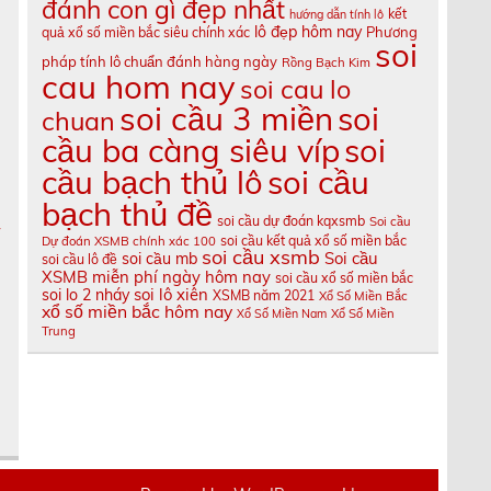
đánh con gì đẹp nhất
kết
hướng dẫn tính lô
lô đẹp hôm nay
Phương
quả xổ số miền bắc siêu chính xác
soi
pháp tính lô chuẩn đánh hàng ngày
Rồng Bạch Kim
cau hom nay
soi cau lo
soi cầu 3 miền
soi
chuan
cầu ba càng siêu víp
soi
cầu bạch thủ lô
soi cầu
bạch thủ đề
soi cầu dự đoán kqxsmb
Soi cầu
đ
soi cầu kết quả xổ số miền bắc
Dự đoán XSMB chính xác 100
soi cầu xsmb
Soi cầu
soi cầu mb
soi cầu lô đề
XSMB miễn phí ngày hôm nay
soi cầu xổ số miền bắc
soi lô xiên
soi lo 2 nháy
XSMB năm 2021
Xổ Số Miền Bắc
xổ số miền bắc hôm nay
Xổ Số Miền Nam
Xổ Số Miền
Trung