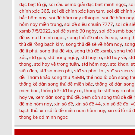
đặc biệt là gì
,
soi cầu xsmb giải đặc biệt minh ngọc
,
soi
chính xác 365
,
soi đề chính xác kon tum
,
soi đề chính 
bắc hôm nay
,
soi đề hôm nay ethiopia
,
soi đề hôm nay 
hôm nay miền trung
,
soi đề siêu chuẩn 7777
,
soi đề si
xsmb 7/5/2022
,
soi đề xsmb 90 ngày
,
soi đề xsmb bac
đề xsmb tt minh ngoc
,
song thủ đề mb siêu vip
,
song th
thủ đề rồng bạch kim
,
song thủ đề sẽ về hôm nay
,
song
đề tỉ phú
,
song thủ đề víp
,
song thủ đề xsmb
,
song thủ l
xác
,
stđ gan
,
stđ hàng ngày
,
stđ hay ra
,
stđ hay về
,
st
thang
,
stđ hay về trong tuần
,
stđ hôm nay
,
stđ khan
,
s
siêu đẹp
,
stđ so mien phi
,
stđ so phat tai
,
stđ so sieu v
đề
,
Tham khảo song thu XSMB
,
thế nào là dàn song th
thống kê dàn song thủ đề miền bắc
,
thống kê dàn song
mien bac
,
thống kê stđ hay ra
,
thong ke stđ hay ra nha
hay ve
,
xem dàn song thủ đề
,
xem dàn song thủ đề đề
đề mb hôm nay
,
xin số đề
,
xin số đề 44
,
xin số đề đài v
bạch thủ
,
xin số lô đề miền nam hôm nay
,
xin số lô số 
thong ke đđ minh ngoc