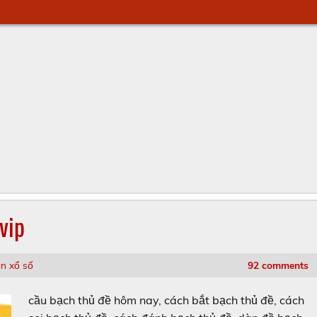
vip
n xổ số
92 comments
cầu bạch thủ đề hôm nay, cách bắt bạch thủ đề, cách