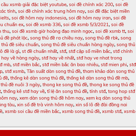
 cầu xsmb giải đặc biệt youtube
,
soi đề chính xác 200
,
soi đề
xác tính
,
soi đề chính xác trung hôm nay
,
soi đề đặc biệt miền
ielts
,
soi đề hôm nay indonesia
,
soi đề hôm nay iran
,
soi đề
êu chuẩn ex
,
soi đề xsmb 336
,
soi đề xsmb 5/3/2021
,
soi đề
h thu
,
soi đề xsmb giờ hoàng đạo minh ngọc
,
soi đề xsmb tt
,
soi
ủ đề phát lộc
,
song thủ đề ra chiều nay
,
song thủ đề rbk
,
song
 thủ đề siêu chuẩn
,
song thủ đề siêu chuẩn hàng ngày
,
song thủ
ô đề là gì
,
st đề chuẩn nhất
,
stđ
,
stđ cặp số miền bắc
,
stđ chính
đ hay về hàng ngày
,
stđ hay về nhất
,
stđ hay ve nhat trong
tđ mb
,
stđ miền bắc
,
stđ miền bắc ăn bao nhiêu
,
stđ mien phi
,
st
ip
,
stđ xsmb
,
Tần suất dàn song thủ đề
,
tham khảo dàn song thủ
ủ đề
,
thống kê dàn song thủ đề
,
thống kê dàn song thủ đề mb
,
 thủ đề nuôi 3 ngày
,
thong ke song thủ đề
,
thong ke song thủ đề
t
,
thống kê stđ hay về
,
tỉ lệ ăn song thủ đề
,
tính stđ
,
tong hop stđ
 hôm nay
,
xem dàn song thủ đề hôm nay
,
xem kq dàn song thủ
ũng tàu
,
xin số đề trà vinh hôm nay
,
xin số lô đề đài đồng nai
đề
,
xsmb soi cầu đề miền bắc
,
xsmb song thủ đề
,
xsmb stđ
,
xsmb