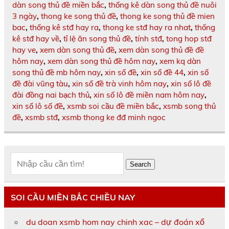
dàn song thủ đề miền bắc
,
thống kê dàn song thủ đề nuôi
3 ngày
,
thong ke song thủ đề
,
thong ke song thủ đề mien
bac
,
thống kê stđ hay ra
,
thong ke stđ hay ra nhat
,
thống
kê stđ hay về
,
tỉ lệ ăn song thủ đề
,
tính stđ
,
tong hop stđ
hay ve
,
xem dàn song thủ đề
,
xem dàn song thủ đề đề
hôm nay
,
xem dàn song thủ đề hôm nay
,
xem kq dàn
song thủ đề mb hôm nay
,
xin số đề
,
xin số đề 44
,
xin số
đề đài vũng tàu
,
xin số đề trà vinh hôm nay
,
xin số lô đề
đài đồng nai bạch thủ
,
xin số lô đề miền nam hôm nay
,
xin số lô số đề
,
xsmb soi cầu đề miền bắc
,
xsmb song thủ
đề
,
xsmb stđ
,
xsmb thong ke đđ minh ngoc
Search
SOI CẦU MIỀN BẮC CHIỀU NAY
du doan xsmb hom nay chinh xac – dự đoán xổ