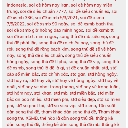
indonesia
,
soi đề hôm nay iran
,
soi đề hôm nay miền
trung
,
soi đề siêu chuẩn 7777
,
soi đề siêu chuẩn ex
,
soi
đề xsmb 336
,
soi đề xsmb 5/3/2021
,
soi đề xsmb
7/5/2022
,
soi đề xsmb 90 ngày
,
soi đề xsmb bach thu
,
soi đề xsmb giờ hoàng đạo minh ngọc
,
soi đề xsmb tt
,
soi đề xsmb tt minh ngoc
,
song thủ đề mb siêu vip
,
song
thủ đề phát lộc
,
song thủ đề ra chiều nay
,
song thủ đề
rbk
,
song thủ đề rồng bạch kim
,
song thủ đề sẽ về hôm
nay
,
song thủ đề siêu chuẩn
,
song thủ đề siêu chuẩn
hàng ngày
,
song thủ đề tỉ phú
,
song thủ đề víp
,
song thủ
đề xsmb
,
song thủ lô đề là gì
,
st đề chuẩn nhất
,
stđ
,
stđ
cặp số miền bắc
,
stđ chính xác
,
stđ gan
,
stđ hàng ngày
,
stđ hay ra
,
stđ hay về
,
stđ hay về hàng ngày
,
stđ hay về
nhất
,
stđ hay ve nhat trong thang
,
stđ hay về trong tuần
,
stđ hôm nay
,
stđ khan
,
stđ mb
,
stđ miền bắc
,
stđ miền
bắc ăn bao nhiêu
,
stđ mien phi
,
stđ siêu đẹp
,
stđ so mien
phi
,
stđ so phat tai
,
stđ so sieu vip
,
stđ xsmb
,
Tần suất
dàn song thủ đề
,
tham khảo dàn song thủ đề
,
Tham khảo
song thu XSMB
,
thế nào là dàn song thủ đề
,
thống kê
dàn song thủ đề
,
thống kê dàn song thủ đề mb
,
thống kê