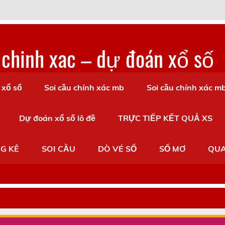
chinh xac – dự đoán xổ số
số
 xổ số
Soi cầu chính xác mb
Soi cầu chính xác mb
Dự đoán xổ số lô đề
TRỰC TIẾP KẾT QUẢ XS
G KÊ
SOI CẦU
DÒ VÉ SỐ
SỔ MƠ
QUA