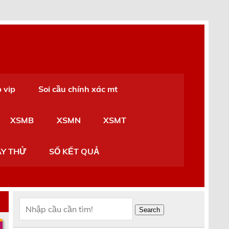
 vip
Soi cầu chính xác mt
XSMB
XSMN
XSMT
Y THỬ
SỐ KẾT QUẢ
Search