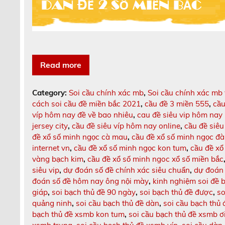
Read more
Category:
Soi cầu chính xác mb
,
Soi cầu chính xác mb 
cách soi cầu đề miền bắc 2021
,
cầu đề 3 miền 555
,
cầu
víp hôm nay đề về bao nhiêu
,
cau đề siêu vip hôm nay
jersey city
,
cầu đề siêu víp hôm nay online
,
cầu đề siêu
đề xổ số minh ngọc cà mau
,
cầu đề xổ số minh ngọc đài
internet vn
,
cầu đề xổ số minh ngọc kon tum
,
cầu đề xổ
vàng bạch kim
,
cầu đề xổ số minh ngoc xổ số miền bắc
siêu vip
,
dự đoán số đề chính xác siêu chuẩn
,
dự đoán
đoán số đề hôm nay ông nội mày
,
kinh nghiệm soi đề 
giáp
,
soi bạch thủ đề 90 ngày
,
soi bạch thủ đề được
,
so
quảng ninh
,
soi cầu bạch thủ đề dàn
,
soi cầu bạch thủ
bạch thủ đề xsmb kon tum
,
soi cầu bạch thủ đề xsmb ơ