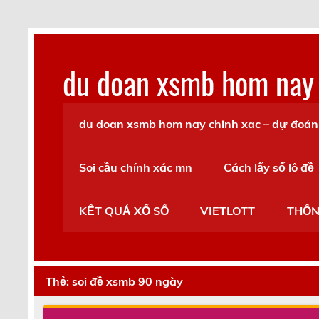
Skip
to
content
du doan xsmb hom nay 
du doan xsmb hom nay chinh xac – dự đoán xổ 
du doan xsmb hom nay chinh xac – dự đoán
Soi cầu chính xác mn
Cách lấy số lô đề
KẾT QUẢ XỔ SỐ
VIETLOTT
THỐN
Thẻ:
soi đề xsmb 90 ngày