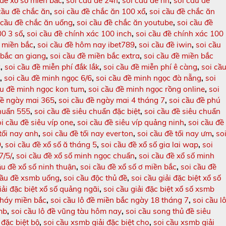
 đề xổ số miền bắc
,
soi cau de 24h
,
soi cau de hn
,
soi cau de
cầu đề chắc ăn
,
soi cầu đề chắc ăn 100 xổ
,
soi cầu đề chắc ăn
 cầu đề chắc ăn uống
,
soi cầu đề chắc ăn youtube
,
soi cầu đề
00 3 số
,
soi cầu đề chính xác 100 inch
,
soi cầu đề chính xác 100
 miền bắc
,
soi cầu đề hôm nay ibet789
,
soi cầu đề iwin
,
soi cầu
 bắc an giang
,
soi cầu đề miền bắc extra
,
soi cầu đề miền bắc
k
,
soi cầu đề miễn phí đắk lắk
,
soi cầu đề miễn phí ê càng
,
soi cầ
2
,
soi cầu đề minh ngọc 6/6
,
soi cầu đề minh ngọc đà nẵng
,
soi
ầu đề minh ngọc kon tum
,
soi cầu đề minh ngọc rồng online
,
soi
đề ngày mai 365
,
soi cầu đề ngày mai 4 tháng 7
,
soi cầu đề phú
chuẩn 555
,
soi cầu đề siêu chuẩn đặc biệt
,
soi cầu đề siêu chuẩn
oi cầu đề siêu víp one
,
soi cầu đề siêu víp quảng ninh
,
soi cầu đề
tối nay anh
,
soi cầu đề tối nay everton
,
soi cầu đề tối nay ưm
,
so
9
,
soi cầu đề xổ số ă tháng 5
,
soi cầu đề xổ số gia lai wap
,
soi
7/5/
,
soi cầu đề xổ số minh ngọc chuẩn
,
soi cầu đề xổ số minh
ầu đề xổ số ninh thuận
,
soi cầu đề xổ số ơ miền bắc
,
soi cầu đề
cầu đề xsmb uống
,
soi cầu độc thủ đề
,
soi cầu giải đặc biệt xổ số
iải đặc biệt xổ số quảng ngãi
,
soi cầu giải đặc biệt xổ số xsmb
nháy miền bắc
,
soi cầu lô đề miền bắc ngày 18 tháng 7
,
soi cầu l
mb
,
soi cầu lô đề vũng tàu hôm nay
,
soi cầu song thủ đề siêu
 đặc biệt bộ
,
soi cầu xsmb giải đặc biệt cho
,
soi cầu xsmb giải