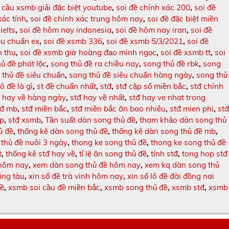
 cầu xsmb giải đặc biệt youtube
,
soi đề chính xác 200
,
soi đề
xác tính
,
soi đề chính xác trung hôm nay
,
soi đề đặc biệt miền
ielts
,
soi đề hôm nay indonesia
,
soi đề hôm nay iran
,
soi đề
êu chuẩn ex
,
soi đề xsmb 336
,
soi đề xsmb 5/3/2021
,
soi đề
h thu
,
soi đề xsmb giờ hoàng đạo minh ngọc
,
soi đề xsmb tt
,
soi
ủ đề phát lộc
,
song thủ đề ra chiều nay
,
song thủ đề rbk
,
song
 thủ đề siêu chuẩn
,
song thủ đề siêu chuẩn hàng ngày
,
song thủ
ô đề là gì
,
st đề chuẩn nhất
,
stđ
,
stđ cặp số miền bắc
,
stđ chính
đ hay về hàng ngày
,
stđ hay về nhất
,
stđ hay ve nhat trong
tđ mb
,
stđ miền bắc
,
stđ miền bắc ăn bao nhiêu
,
stđ mien phi
,
st
ip
,
stđ xsmb
,
Tần suất dàn song thủ đề
,
tham khảo dàn song thủ
ủ đề
,
thống kê dàn song thủ đề
,
thống kê dàn song thủ đề mb
,
 thủ đề nuôi 3 ngày
,
thong ke song thủ đề
,
thong ke song thủ đề
t
,
thống kê stđ hay về
,
tỉ lệ ăn song thủ đề
,
tính stđ
,
tong hop stđ
 hôm nay
,
xem dàn song thủ đề hôm nay
,
xem kq dàn song thủ
ũng tàu
,
xin số đề trà vinh hôm nay
,
xin số lô đề đài đồng nai
đề
,
xsmb soi cầu đề miền bắc
,
xsmb song thủ đề
,
xsmb stđ
,
xsmb