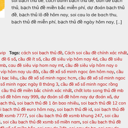
soi bạch thủ đề, cách đánh bạch thủ đề, dàn đề bạch
thủ, bạch thủ đề miền bắc miễn phí, dự đoán bạch thủ
đề, bạch thủ lô đề hôm nay, soi cau lo de bach thu,
bạch thủ đề miễn phí, bạch thủ đề ngày hôm nay, […]
vip
Tags:
cách soi bạch thủ đề
,
Cách soi cầu đề chính xác nhất
,
 đề 6 số
,
cầu đề ít số
,
cầu đề siêu víp hôm nay 4d
,
cầu đề siêu
 mb
,
cau đề siêu vip hom nay mt
,
cầu đề siêu víp hôm nay o
 víp hôm nay ưu đãi
,
cầu đề xổ số minh ngoc âm hôm nay
,
cầu
 bạc liêu
,
cầu đề xổ số minh ngoc hcm
,
cầu đề xổ số minh ngoc
 số minh ngọc ngày 8 tháng 3
,
cầu đề xổ số minh ngoc rồng
,
cầu thủ đề miền bắc chính xác nhất
,
chốt loto song thủ đề mb
 số đề hôm nay 999
,
dự đoán số đề hôm nay dự đoán xổ
,
dự
bạch thủ
,
soi bạch thủ đề 1 ăn bao nhiêu
,
soi bạch thủ đề 12 con
i bạch thủ đề euro hôm nay
,
soi bạch thủ đề id
,
soi bạch thủ đề
 đề xsmb 7777
,
soi cầu bạch thủ đề xsmb khung 247
,
soi cầu
i
,
soi cầu bạch thủ đề xsmb số miền nam
,
soi cầu bạch thủ đề