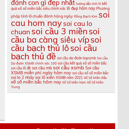
đánh con gì đẹp nhất
kết
hướng dẫn tính lô
lô đẹp hôm nay
Phương
quả xổ số miền bắc siêu chính xác
soi
pháp tính lô chuẩn đánh hàng ngày
Rồng Bạch Kim
cau hom nay
soi cau lo
soi cầu 3 miền
soi
chuan
cầu ba càng siêu víp
soi
cầu bạch thủ lô
soi cầu
bạch thủ đề
soi cầu dự đoán kqxsmb
Soi cầu
đ
soi cầu kết quả xổ số miền bắc
Dự đoán XSMB chính xác 100
soi cầu xsmb
Soi cầu
soi cầu mb
soi cầu lô đề
XSMB miễn phí ngày hôm nay
soi cầu xổ số miền bắc
soi lô xiên
soi lo 2 nháy
XSMB năm 2021
Xổ Số Miền Bắc
xổ số miền bắc hôm nay
Xổ Số Miền Nam
Xổ Số Miền
Trung