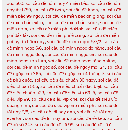
xác 500
,
soi cầu đề hôm nay 4 miền bắc
,
soi cầu đề hôm
nay ibet789
,
soi cầu đề iwin
,
soi cầu đề khan
,
soi cầu đề
miền bắc 99 ngày
,
soi cầu đề miền bắc an giang
,
soi cầu
đề miền bắc extra
,
soi cầu đề miền bắc israel
,
soi cầu đề
miền nam
,
soi cầu đề miễn phí daklak
,
soi cầu đề miễn
phí đắk lắk
,
soi cầu đề miễn phí ê càng
,
soi cầu đề miễn
phí uy tín hôm nay
,
soi cầu đề minh ngọc 5/7/2
,
soi cầu
đề minh ngọc 6/6
,
soi cầu đề minh ngọc đà nẵng
,
soi cầu
đề minh ngọc đẹp
,
soi cầu đề minh ngọc em
,
soi cầu đề
minh ngọc kon tum
,
soi cầu đề minh ngọc rồng online
,
soi cầu đề minh ngọc số
,
soi cầu đề ngày mai 24
,
soi cầu
đề ngày mai 365
,
soi cầu đề ngày mai 4 tháng 7
,
soi cầu
đề phú quốc
,
soi cầu đề siêu chuẩn 30 ngày
,
soi cầu đề
siêu chuẩn 555
,
soi cầu đề siêu chuẩn đặc biệt
,
soi cầu
đề siêu chuẩn u23
,
soi cầu đề siêu víp 69 lô
,
soi cầu đề
siêu víp 99
,
soi cầu đề siêu víp one
,
soi cầu đề siêu víp
quảng ninh
,
soi cầu đề siêu víp vip miễn phí
,
soi cầu đề
tối nay 9/5
,
soi cầu đề tối nay anh
,
soi cầu đề tối nay
everton
,
soi cầu đề tối nay ưm
,
soi cầu đề về kép
,
soi cầu
đề xổ số 247
,
soi cầu đề xổ số 99
,
soi cầu đề xổ số ă