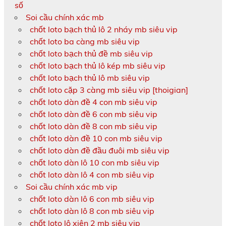
số
Soi cầu chính xác mb
chốt loto bạch thủ lô 2 nháy mb siêu vip
chốt loto ba càng mb siêu vip
chốt loto bạch thủ đề mb siêu vip
chốt loto bạch thủ lô kép mb siêu vip
chốt loto bạch thủ lô mb siêu vip
chốt loto cặp 3 càng mb siêu vip [thoigian]
chốt loto dàn đề 4 con mb siêu vip
chốt loto dàn đề 6 con mb siêu vip
chốt loto dàn đề 8 con mb siêu vip
chốt loto dàn đề 10 con mb siêu vip
chốt loto dàn đề đầu đuôi mb siêu vip
chốt loto dàn lô 10 con mb siêu vip
chốt loto dàn lô 4 con mb siêu vip
Soi cầu chính xác mb vip
chốt loto dàn lô 6 con mb siêu vip
chốt loto dàn lô 8 con mb siêu vip
chốt loto lô xiên 2 mb siêu vip