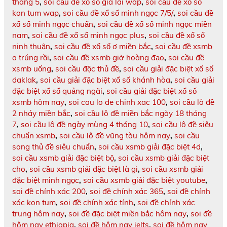
tháng 5
,
soi cầu đề xổ số gia lai wap
,
soi cầu đề xổ số
kon tum wap
,
soi cầu đề xổ số minh ngọc 7/5/
,
soi cầu đề
xổ số minh ngọc chuẩn
,
soi cầu đề xổ số minh ngọc miền
nam
,
soi cầu đề xổ số minh ngọc plus
,
soi cầu đề xổ số
ninh thuận
,
soi cầu đề xổ số ơ miền bắc
,
soi cầu đề xsmb
a trúng rồi
,
soi cầu đề xsmb giờ hoàng đạo
,
soi cầu đề
xsmb uống
,
soi cầu độc thủ đề
,
soi cầu giải đặc biệt xổ số
daklak
,
soi cầu giải đặc biệt xổ số khánh hòa
,
soi cầu giải
đặc biệt xổ số quảng ngãi
,
soi cầu giải đặc biệt xổ số
xsmb hôm nay
,
soi cau lo de chinh xac 100
,
soi cầu lô đề
2 nháy miền bắc
,
soi cầu lô đề miền bắc ngày 18 tháng
7
,
soi cầu lô đề ngày mùng 4 tháng 10
,
soi cầu lô đề siêu
chuẩn xsmb
,
soi cầu lô đề vũng tàu hôm nay
,
soi cầu
song thủ đề siêu chuẩn
,
soi cầu xsmb giải đặc biệt 4d
,
soi cầu xsmb giải đặc biệt bộ
,
soi cầu xsmb giải đặc biệt
cho
,
soi cầu xsmb giải đặc biệt là gì
,
soi cầu xsmb giải
đặc biệt minh ngọc
,
soi cầu xsmb giải đặc biệt youtube
,
soi đề chính xác 200
,
soi đề chính xác 365
,
soi đề chính
xác kon tum
,
soi đề chính xác tính
,
soi đề chính xác
trung hôm nay
,
soi đề đặc biệt miền bắc hôm nay
,
soi đề
hôm nay ethiopia
,
soi đề hôm nay ielts
,
soi đề hôm nay