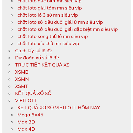
chốt loto đặc biệt mn siêu vip
chốt loto giải tám mn siêu vip
chốt loto lô 3 số mn siêu vip
chốt loto sớ đầu đuôi giải 8 mn siêu vip
chốt loto sớ đầu đuôi giải đặc biệt mn siêu vip
chốt loto song thủ lô mn siêu vip
chốt loto xíu chủ mn siêu vip
Cách lấy số lô đề
Dự đoán xổ số lô đề
TRỰC TIẾP KẾT QUẢ XS
XSMB
XSMN
XSMT
KẾT QUẢ XỔ SỐ
VIETLOTT
KẾT QUẢ XỔ SỐ VIETLOTT HÔM NAY
Mega 6×45
Max 3D
Max 4D