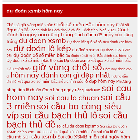
dự đoán xsmb hôm nay
Chốt số miền Bắc hôm nay
Chốt số giờ vàng miền bắc
Chốt số
Cách
đẹp miền Bắc
cách tính lô
Cách tính lô chuẩn
Cách tính lô đề 2021
đánh lô ngày nào cũng trúng
Cách đánh đề ngày nào cũng
du doan xsmb
trúng
Dự đoán kết quả xổ số siêu chính xác hôm
dự đoán lô kép
dự đoán xsmb
nay
Dự đoán XSMB VIP
dự đoán xổ số miền bắc
26h
Dự đoán xổ số miền Bắc chính xác hôm nay
Dự đoán xổ số miền Bắc thứ sáu Dự đoán xsmb kết quả xổ số miền bắc
giờ vàng chốt số
siêu chính xác
Hôm nay đánh con
hôm nay đánh con gì đẹp nhất
gì
hướng dẫn
lô đẹp hôm nay
Phương
kết quả xổ số miền bắc siêu chính xác
tính lô
soi cau
pháp tính lô chuẩn đánh hàng ngày
Rồng Bạch Kim
hom nay
soi cầu
soi cau lo chuan
3 miền
soi cầu ba càng siêu
víp
soi cầu bạch thủ lô
soi cầu
bạch thủ đề
soi cầu dự đoán kqxsmb
Soi cầu Dự đoán
soi
soi cầu kết quả xổ số miền bắc
soi cầu lô đề
XSMB chính xác 100
soi cầu xsmb
Soi cầu XSMB miễn phí ngày hôm
cầu mb