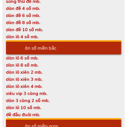
song thủ đề mb.
dàn đề 4 số mb.
dàn đề 6 số mb.
dàn đề 8 số mb.
dàn đề 10 số mb.
dàn lô 4 số mb.
ăn số miền bắc
dàn lô 6 số mb.
dàn lô 8 số mb.
dàn lô xiên 2 mb.
dàn lô xiên 3 mb.
dàn lô xiên 4 mb.
siêu vip 3 càng mb.
dàn 3 càng 2 số mb.
dàn lô 10 số mb.
đề đầu đuôi mb.
ăn số miền nam