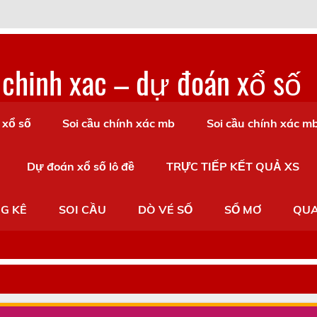
chinh xac – dự đoán xổ số
số
 xổ số
Soi cầu chính xác mb
Soi cầu chính xác mb
Dự đoán xổ số lô đề
TRỰC TIẾP KẾT QUẢ XS
G KÊ
SOI CẦU
DÒ VÉ SỐ
SỔ MƠ
QUA