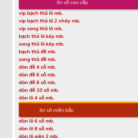
ăn số cao cấp
vip bạch thủ lô mb.
vip bạch thủ lô 2 nháy mb.
vip song thủ lô mb.
bạch thủ lô kép mb.
song thủ lô kép mb.
bạch thủ đề mb.
song thủ đề mb.
dàn đề 4 số mb.
dàn đề 6 số mb.
dàn đề 8 số mb.
dàn đề 10 số mb.
dàn lô 4 số mb.
ăn số miền bắc
dàn lô 6 số mb.
dàn lô 8 số mb.
dàn lô xiên 2 mb.