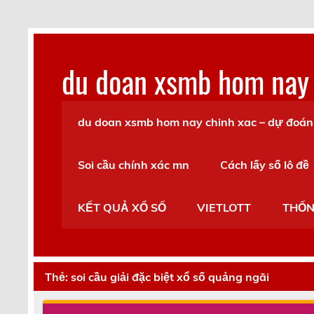
Skip
to
content
du doan xsmb hom nay 
du doan xsmb hom nay chinh xac – dự đoán xổ 
du doan xsmb hom nay chinh xac – dự đoán
Soi cầu chính xác mn
Cách lấy số lô đề
KẾT QUẢ XỔ SỐ
VIETLOTT
THỐN
Thẻ:
soi cầu giải đặc biệt xổ số quảng ngãi