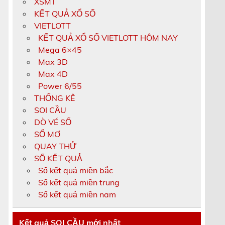
XSMT
KẾT QUẢ XỔ SỐ
VIETLOTT
KẾT QUẢ XỔ SỐ VIETLOTT HÔM NAY
Mega 6×45
Max 3D
Max 4D
Power 6/55
THỐNG KÊ
SOI CẦU
DÒ VÉ SỐ
SỔ MƠ
QUAY THỬ
SỐ KẾT QUẢ
Số kết quả miền bắc
Số kết quả miền trung
Số kết quả miền nam
Kết quả SOI CẦU mới nhất