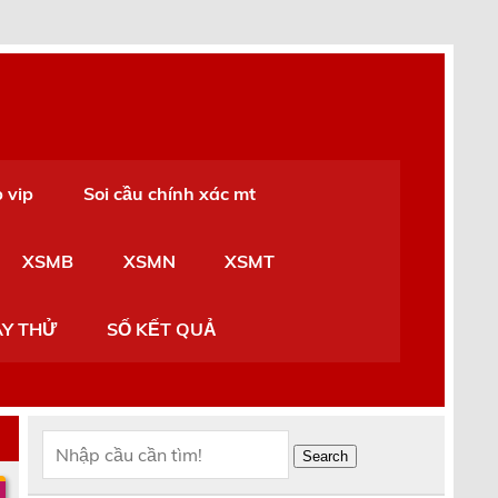
 vip
Soi cầu chính xác mt
XSMB
XSMN
XSMT
Y THỬ
SỐ KẾT QUẢ
Search