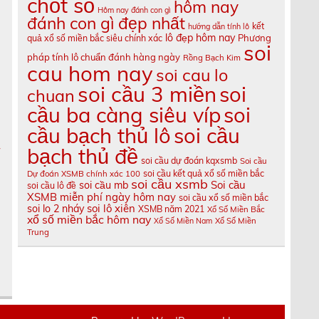
chốt số
hôm nay
Hôm nay đánh con gì
đánh con gì đẹp nhất
kết
hướng dẫn tính lô
lô đẹp hôm nay
Phương
quả xổ số miền bắc siêu chính xác
soi
pháp tính lô chuẩn đánh hàng ngày
Rồng Bạch Kim
cau hom nay
soi cau lo
soi cầu 3 miền
soi
chuan
cầu ba càng siêu víp
soi
cầu bạch thủ lô
soi cầu
bạch thủ đề
đ
soi cầu dự đoán kqxsmb
Soi cầu
soi cầu kết quả xổ số miền bắc
Dự đoán XSMB chính xác 100
soi cầu xsmb
Soi cầu
soi cầu mb
soi cầu lô đề
XSMB miễn phí ngày hôm nay
soi cầu xổ số miền bắc
soi lô xiên
soi lo 2 nháy
XSMB năm 2021
Xổ Số Miền Bắc
xổ số miền bắc hôm nay
Xổ Số Miền Nam
Xổ Số Miền
Trung