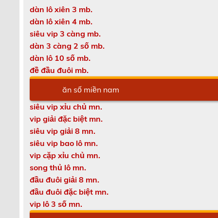
dàn lô xiên 3 mb.
dàn lô xiên 4 mb.
siêu vip 3 càng mb.
dàn 3 càng 2 số mb.
dàn lô 10 số mb.
đề đầu đuôi mb.
ăn số miền nam
siêu vip xỉu chủ mn.
vip giải đặc biệt mn.
siêu vip giải 8 mn.
siêu vip bao lô mn.
vip cặp xỉu chủ mn.
song thủ lô mn.
đầu đuôi giải 8 mn.
đầu đuôi đặc biệt mn.
vip lô 3 số mn.