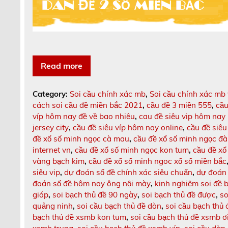
Read more
Category:
Soi cầu chính xác mb
,
Soi cầu chính xác mb 
cách soi cầu đề miền bắc 2021
,
cầu đề 3 miền 555
,
cầu
víp hôm nay đề về bao nhiêu
,
cau đề siêu vip hôm nay
jersey city
,
cầu đề siêu víp hôm nay online
,
cầu đề siêu
đề xổ số minh ngọc cà mau
,
cầu đề xổ số minh ngọc đài
internet vn
,
cầu đề xổ số minh ngọc kon tum
,
cầu đề xổ
vàng bạch kim
,
cầu đề xổ số minh ngoc xổ số miền bắc
siêu vip
,
dự đoán số đề chính xác siêu chuẩn
,
dự đoán
đoán số đề hôm nay ông nội mày
,
kinh nghiệm soi đề 
giáp
,
soi bạch thủ đề 90 ngày
,
soi bạch thủ đề được
,
so
quảng ninh
,
soi cầu bạch thủ đề dàn
,
soi cầu bạch thủ
bạch thủ đề xsmb kon tum
,
soi cầu bạch thủ đề xsmb ơ