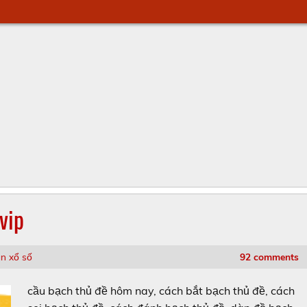
vip
n xổ số
92 comments
cầu bạch thủ đề hôm nay, cách bắt bạch thủ đề, cách