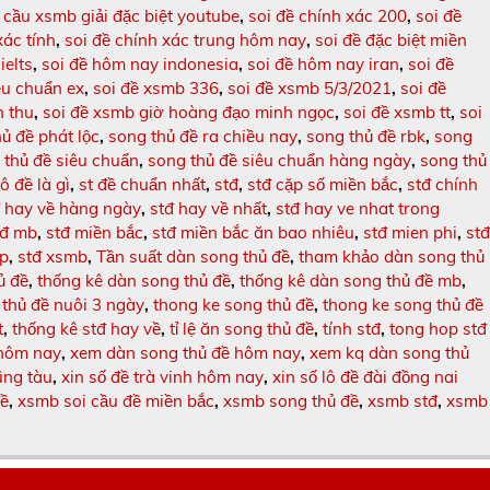
 cầu xsmb giải đặc biệt youtube
,
soi đề chính xác 200
,
soi đề
xác tính
,
soi đề chính xác trung hôm nay
,
soi đề đặc biệt miền
ielts
,
soi đề hôm nay indonesia
,
soi đề hôm nay iran
,
soi đề
êu chuẩn ex
,
soi đề xsmb 336
,
soi đề xsmb 5/3/2021
,
soi đề
h thu
,
soi đề xsmb giờ hoàng đạo minh ngọc
,
soi đề xsmb tt
,
soi
ủ đề phát lộc
,
song thủ đề ra chiều nay
,
song thủ đề rbk
,
song
 thủ đề siêu chuẩn
,
song thủ đề siêu chuẩn hàng ngày
,
song thủ
ô đề là gì
,
st đề chuẩn nhất
,
stđ
,
stđ cặp số miền bắc
,
stđ chính
đ hay về hàng ngày
,
stđ hay về nhất
,
stđ hay ve nhat trong
tđ mb
,
stđ miền bắc
,
stđ miền bắc ăn bao nhiêu
,
stđ mien phi
,
st
ip
,
stđ xsmb
,
Tần suất dàn song thủ đề
,
tham khảo dàn song thủ
ủ đề
,
thống kê dàn song thủ đề
,
thống kê dàn song thủ đề mb
,
 thủ đề nuôi 3 ngày
,
thong ke song thủ đề
,
thong ke song thủ đề
t
,
thống kê stđ hay về
,
tỉ lệ ăn song thủ đề
,
tính stđ
,
tong hop stđ
 hôm nay
,
xem dàn song thủ đề hôm nay
,
xem kq dàn song thủ
ũng tàu
,
xin số đề trà vinh hôm nay
,
xin số lô đề đài đồng nai
đề
,
xsmb soi cầu đề miền bắc
,
xsmb song thủ đề
,
xsmb stđ
,
xsmb