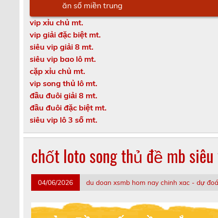
ăn số miền trung
vip xỉu chủ mt.
vip giải đặc biệt mt.
siêu vip giải 8 mt.
siêu vip bao lô mt.
cặp xỉu chủ mt.
vip song thủ lô mt.
đầu đuôi giải 8 mt.
đầu đuôi đặc biệt mt.
siêu vip lô 3 số mt.
chốt loto song thủ đề mb siêu 
04/06/2026
du doan xsmb hom nay chinh xac - dự đoá