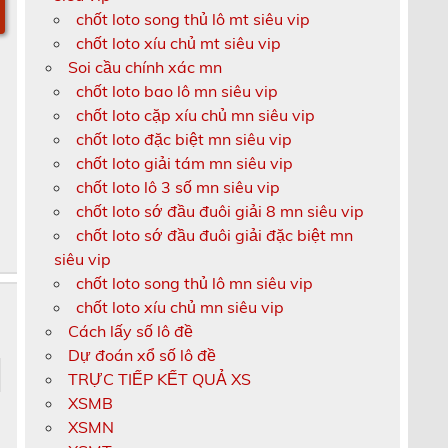
chốt loto song thủ lô mt siêu vip
chốt loto xíu chủ mt siêu vip
Soi cầu chính xác mn
chốt loto bao lô mn siêu vip
chốt loto cặp xíu chủ mn siêu vip
chốt loto đặc biệt mn siêu vip
chốt loto giải tám mn siêu vip
chốt loto lô 3 số mn siêu vip
chốt loto sớ đầu đuôi giải 8 mn siêu vip
chốt loto sớ đầu đuôi giải đặc biệt mn
siêu vip
chốt loto song thủ lô mn siêu vip
chốt loto xíu chủ mn siêu vip
Cách lấy số lô đề
Dự đoán xổ số lô đề
TRỰC TIẾP KẾT QUẢ XS
XSMB
XSMN