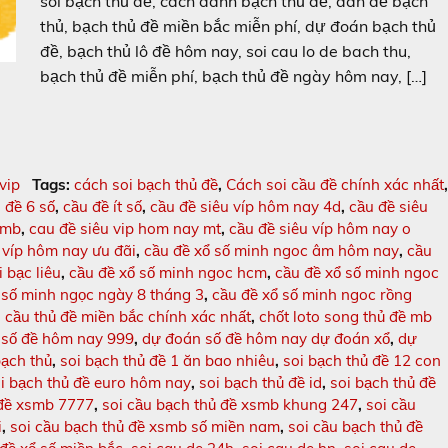
soi bạch thủ đề, cách đánh bạch thủ đề, dàn đề bạch
thủ, bạch thủ đề miền bắc miễn phí, dự đoán bạch thủ
đề, bạch thủ lô đề hôm nay, soi cau lo de bach thu,
bạch thủ đề miễn phí, bạch thủ đề ngày hôm nay, […]
vip
Tags:
cách soi bạch thủ đề
,
Cách soi cầu đề chính xác nhất
,
 đề 6 số
,
cầu đề ít số
,
cầu đề siêu víp hôm nay 4d
,
cầu đề siêu
 mb
,
cau đề siêu vip hom nay mt
,
cầu đề siêu víp hôm nay o
 víp hôm nay ưu đãi
,
cầu đề xổ số minh ngoc âm hôm nay
,
cầu
 bạc liêu
,
cầu đề xổ số minh ngoc hcm
,
cầu đề xổ số minh ngoc
 số minh ngọc ngày 8 tháng 3
,
cầu đề xổ số minh ngoc rồng
,
cầu thủ đề miền bắc chính xác nhất
,
chốt loto song thủ đề mb
 số đề hôm nay 999
,
dự đoán số đề hôm nay dự đoán xổ
,
dự
bạch thủ
,
soi bạch thủ đề 1 ăn bao nhiêu
,
soi bạch thủ đề 12 con
i bạch thủ đề euro hôm nay
,
soi bạch thủ đề id
,
soi bạch thủ đề
 đề xsmb 7777
,
soi cầu bạch thủ đề xsmb khung 247
,
soi cầu
i
,
soi cầu bạch thủ đề xsmb số miền nam
,
soi cầu bạch thủ đề