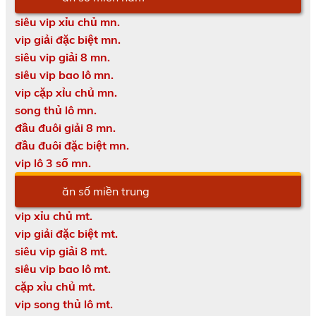
siêu vip xỉu chủ mn.
vip giải đặc biệt mn.
siêu vip giải 8 mn.
siêu vip bao lô mn.
vip cặp xỉu chủ mn.
song thủ lô mn.
đầu đuôi giải 8 mn.
đầu đuôi đặc biệt mn.
vip lô 3 số mn.
ăn số miền trung
vip xỉu chủ mt.
vip giải đặc biệt mt.
siêu vip giải 8 mt.
siêu vip bao lô mt.
cặp xỉu chủ mt.
vip song thủ lô mt.