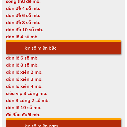
song thủ đề mb.
dàn đề 4 số mb.
dàn đề 6 số mb.
dàn đề 8 số mb.
dàn đề 10 số mb.
dàn lô 4 số mb.
ăn số miền bắc
dàn lô 6 số mb.
dàn lô 8 số mb.
dàn lô xiên 2 mb.
dàn lô xiên 3 mb.
dàn lô xiên 4 mb.
siêu vip 3 càng mb.
dàn 3 càng 2 số mb.
dàn lô 10 số mb.
đề đầu đuôi mb.
ăn số miền nam