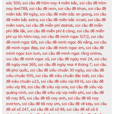
xác 500
,
soi cầu đề hôm nay 4 miền bắc
,
soi cầu đề hôm
nay ibet789
,
soi cầu đề iwin
,
soi cầu đề khan
,
soi cầu đề
miền bắc 99 ngày
,
soi cầu đề miền bắc an giang
,
soi cầu
đề miền bắc extra
,
soi cầu đề miền bắc israel
,
soi cầu đề
miền nam
,
soi cầu đề miễn phí daklak
,
soi cầu đề miễn
phí đắk lắk
,
soi cầu đề miễn phí ê càng
,
soi cầu đề miễn
phí uy tín hôm nay
,
soi cầu đề minh ngọc 5/7/2
,
soi cầu
đề minh ngọc 6/6
,
soi cầu đề minh ngọc đà nẵng
,
soi cầu
đề minh ngọc đẹp
,
soi cầu đề minh ngọc em
,
soi cầu đề
minh ngọc kon tum
,
soi cầu đề minh ngọc rồng online
,
soi cầu đề minh ngọc số
,
soi cầu đề ngày mai 24
,
soi cầu
đề ngày mai 365
,
soi cầu đề ngày mai 4 tháng 7
,
soi cầu
đề phú quốc
,
soi cầu đề siêu chuẩn 30 ngày
,
soi cầu đề
siêu chuẩn 555
,
soi cầu đề siêu chuẩn đặc biệt
,
soi cầu
đề siêu chuẩn u23
,
soi cầu đề siêu víp 69 lô
,
soi cầu đề
siêu víp 99
,
soi cầu đề siêu víp one
,
soi cầu đề siêu víp
quảng ninh
,
soi cầu đề siêu víp vip miễn phí
,
soi cầu đề
tối nay 9/5
,
soi cầu đề tối nay anh
,
soi cầu đề tối nay
everton
,
soi cầu đề tối nay ưm
,
soi cầu đề về kép
,
soi cầu
đề xổ số 247
,
soi cầu đề xổ số 99
,
soi cầu đề xổ số ă