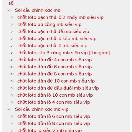
số
Soi cầu chính xác mb
chốt loto bạch thủ lô 2 nháy mb siêu vip
chốt loto ba càng mb siêu vip
chốt loto bạch thủ đề mb siêu vip
chốt loto bạch thủ lô kép mb siêu vip
chốt loto bạch thủ lô mb siêu vip
chốt loto cặp 3 càng mb siêu vip [thoigian]
chốt loto dàn đề 4 con mb siêu vip
chốt loto dàn đề 6 con mb siêu vip
chốt loto dàn đề 8 con mb siêu vip
chốt loto dàn đề 10 con mb siêu vip
chốt loto dàn đề đầu đuôi mb siêu vip
chốt loto dàn lô 10 con mb siêu vip
chốt loto dàn lô 4 con mb siêu vip
Soi cầu chính xác mb vip
chốt loto dàn lô 6 con mb siêu vip
chốt loto dàn lô 8 con mb siêu vip
chốt loto lô xiên 2 mb siêu vip