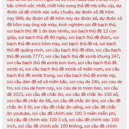
bắc chính xác nhất
,
chốt loto song thủ đề mb siêu vip
,
dự
đoán số đề chính xác siêu chuẩn
,
dự đoán số đề hôm
nay 999
,
dự đoán số đề hôm nay dự đoán xổ
,
dự đoán số
đề hôm nay ông nội mày
,
kinh nghiệm soi đề bạch thủ
,
soi bạch thủ đề 1 ăn bao nhiêu
,
soi bạch thủ đề 12 con
giáp
,
soi bạch thủ đề 90 ngày
,
soi bạch thủ đề được
,
soi
bạch thủ đề euro hôm nay
,
soi bạch thủ đề id
,
soi bạch
thủ đề quảng ninh
,
soi cầu bạch thủ đề dàn
,
soi cầu bạch
thủ đề xsmb 7777
,
soi cầu bạch thủ đề xsmb khung 247
,
soi cầu bạch thủ đề xsmb kon tum
,
soi cầu bạch thủ đề
xsmb ơi
,
soi cầu bạch thủ đề xsmb số miền nam
,
soi cầu
bạch thủ đề xsmb trung
,
soi cầu bạch thủ đề xsmb víp
,
soi cầu dàn đề xổ số miền bắc
,
soi cau de 24h
,
soi cau de
hn
,
soi cau de hom nay
,
soi cau de lo mien bac
,
soi cầu
đề 2021
,
soi cầu đề chắc ăn
,
soi cầu đề chắc ăn 100 xổ
,
soi cầu đề chắc ăn 66
,
soi cầu đề chắc ăn âm
,
soi cầu đề
chắc ăn ô tô
,
soi cầu đề chắc ăn uống
,
soi cầu đề chắc
ăn youtube
,
soi cầu đề chính xác 100 3 miền miễn phí
,
soi cầu đề chính xác 100 3 số
,
soi cầu đề chính xác 100
inch
,
soi cầu đề chính xác 100 không
,
soi cầu đề chính