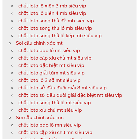
chốt loto lô xiên 3 mb siêu vip
chốt loto lô xiên 4 mb siêu vip
chốt loto song thủ đề mb siêu vip
chốt loto song thủ lô mb siêu vip
chốt loto song thủ lô kép mb siêu vip
Soi cầu chính xác mt
chốt loto bao lô mt siêu vip
chốt loto cặp xíu chủ mt siêu vip
chốt loto đặc biệt mt siêu vip
chốt loto giải tám mt siêu vip
chốt loto lô 3 số mt siêu vip
chốt loto sớ đầu đuôi giải 8 mt siêu vip
chốt loto sớ đầu đuôi giải đặc biệt mt siêu vip
chốt loto song thủ lô mt siêu vip
chốt loto xíu chủ mt siêu vip
Soi cầu chính xác mn
chốt loto bao lô mn siêu vip
chốt loto cặp xíu chủ mn siêu vip